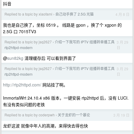
抖音
Replied to a topic by xiaofami
自己动手换了 2.5G 光猫
4 月 8 日
›
我也是自己换了，坐标 0519 。 线路是 gpon ，换了个 xgpon 的
2.5G 口 7015TV3
Replied to a topic by jsq2627
介绍一下我写的 IPTV 组播转单播工具
3 月 29
›
日
rtp2httpd-modern
@
sun82kg
清理缓存后 可以看到界面了
Replied to a topic by jsq2627
介绍一下我写的 IPTV 组播转单播工具
3 月 29
›
日
rtp2httpd-modern
http://rtp2httpd.com/
网站挂了啊。
ImmortalWrt 24.10.4 x86 版本，一键安装 rtp2httpd 后，没有 LUCI.
有没有类似问题的老铁
Replied to a topic by coderpwh
关于龙虾的一个暴论
3 月 19 日
›
龙虾这波 就像中年人的高潮，来得快去得也快