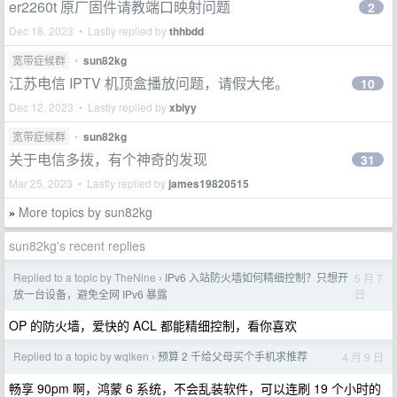
er2260t 原厂固件请教端口映射问题
2
Dec 18, 2023 • Lastly replied by
thhbdd
宽带症候群
•
sun82kg
江苏电信 IPTV 机顶盒播放问题，请假大佬。
10
Dec 12, 2023 • Lastly replied by
xbiyy
宽带症候群
•
sun82kg
关于电信多拨，有个神奇的发现
31
Mar 25, 2023 • Lastly replied by
james19820515
More topics by sun82kg
»
sun82kg's recent replies
Replied to a topic by TheNine
IPv6 入站防火墙如何精细控制？只想开
5 月 7
›
日
放一台设备，避免全网 IPv6 暴露
OP 的防火墙，爱快的 ACL 都能精细控制，看你喜欢
Replied to a topic by wqlken
预算 2 千给父母买个手机求推荐
4 月 9 日
›
畅享 90pm 啊，鸿蒙 6 系统，不会乱装软件，可以连刷 19 个小时的