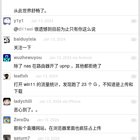
从此世界舒畅了。
y1y1
Jan 13, 2024
29
@
di11wei
很遗憾到目前为止只有你这么说
baiduyixia
Jan 13, 2024
30
关注一下
wuzhewuyou
Jan 13, 2024 via Android
31
除了 nas 在路由器开了 upnp ，其他都拒绝了
leaflxh
Jan 13, 2024
32
打开 win11 的流量统计，发现跑了 23 个 G ，不知道是上传和
下载
ladychili
Jan 13, 2024 via iPhone
33
恶心到了。。
ZeroDu
Jan 13, 2024
34
那些个直播网站，在浏览器里面也疯狂占上传
saturn7
Jan 13, 2024
35