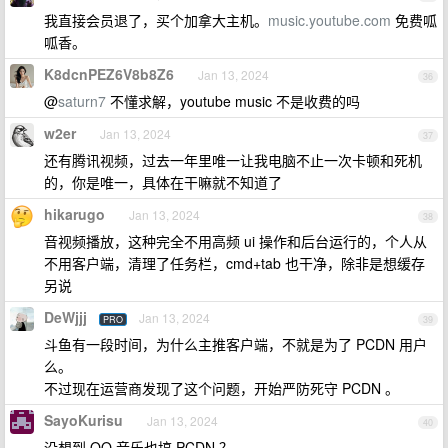
我直接会员退了，买个加拿大主机。
music.youtube.com
免费呱
呱香。
K8dcnPEZ6V8b8Z6
Jan 13, 2024
36
@
saturn7
不懂求解，youtube music 不是收费的吗
w2er
Jan 13, 2024
37
还有腾讯视频，过去一年里唯一让我电脑不止一次卡顿和死机
的，你是唯一，具体在干嘛就不知道了
hikarugo
Jan 13, 2024
38
音视频播放，这种完全不用高频 ui 操作和后台运行的，个人从
不用客户端，清理了任务栏，cmd+tab 也干净，除非是想缓存
另说
DeWjjj
Jan 13, 2024
PRO
39
斗鱼有一段时间，为什么主推客户端，不就是为了 PCDN 用户
么。
不过现在运营商发现了这个问题，开始严防死守 PCDN 。
SayoKurisu
Jan 13, 2024
40
没想到 QQ 音乐也搞 PCDN ？