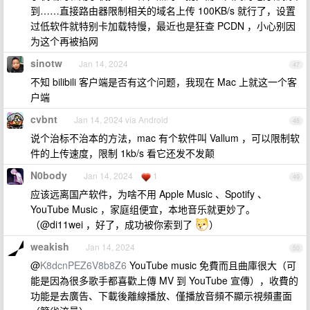
到……直接路由器限制相关的域名上传 100KB/s 就行了，设置
过低软件就特别卡加载特慢，最近也是狂查 PCDN ，小心别因
为这个再被掐网
sinotw
Jan 14, 2024
47
不知 bilibili 客户端是否有这个问题，我现在 Mac 上就这一个客
户端
cvbnt
Jan 14, 2024 via Android
48
说个治标不治本的方法，mac 有个软件叫 Vallum ，可以限制软
件的上传速度，限制 1kb/s 看它还发不发颠
N0body
Jan 14, 2024
1
49
应该远离国产软件，为啥不用 Apple Music 、Spotify 、
YouTube Music ，家庭组便宜，本地音乐就更妙了。
（@di11wei ，好了，成功被你索到了
）
weakish
Jan 14, 2024
50
@
K8dcnPEZ6V8b8Z6
YouTube music 免費而且曲庫很大（可
能是因為很多歌手都喜歡上傳 MV 到 YouTube 宣傳），收費的
功能是去廣告、下載後離線播放、僅播放音頻不顯示視頻畫面