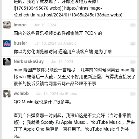
是的，我老早就发现了，好像还没地方关掉！
![1705133495676.webp]( https://infrasimage-
r2.cf.cdn.infras.host/2024/01/13/65a245c138dae.webp)
imnpc
Jan 13, 2024
25
国内的这些音乐视频类软件都偷偷开 PCDN 的
busier
Jan 13, 2024 via Android
26
你以为劣化浏览器访问 逼迫用户装客户端 是为了啥
NerbraskaGuy
Jan 13, 2024
27
mac 端国产软件只能说一言难尽....几年前的时候网易云 mac 端
比 win 端落后一大截，又丑又不好用更新还慢，气得我直接发了
很长的投诉反馈给网易云骂产品经理不干事
wclebb
Jan 13, 2024 via iPhone
28
QQ Music 我也是开了很多年。
直到广告弹窗那一时刻起，我深知这是不会变好（当时非常愤
怒）；我就换 Spotify 和 Apple Music 、YouTube Music ，后来
开了 Apple One 后算是一直在用了。YouTube Music 作为补
充。