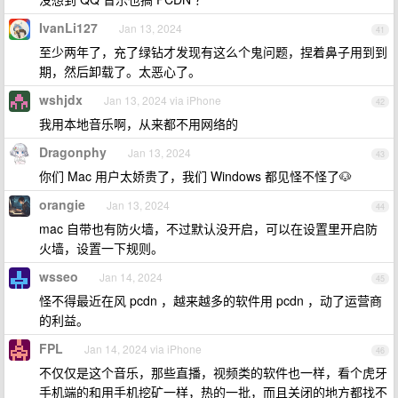
IvanLi127
Jan 13, 2024
41
至少两年了，充了绿钻才发现有这么个鬼问题，捏着鼻子用到到
期，然后卸载了。太恶心了。
wshjdx
Jan 13, 2024 via iPhone
42
我用本地音乐啊，从来都不用网络的
Dragonphy
Jan 13, 2024
43
你们 Mac 用户太娇贵了，我们 Windows 都见怪不怪了🐶
orangie
Jan 13, 2024
44
mac 自带也有防火墙，不过默认没开启，可以在设置里开启防
火墙，设置一下规则。
wsseo
Jan 14, 2024
45
怪不得最近在风 pcdn ，越来越多的软件用 pcdn ，动了运营商
的利益。
FPL
Jan 14, 2024 via iPhone
46
不仅仅是这个音乐，那些直播，视频类的软件也一样，看个虎牙
手机端的和用手机挖矿一样，热的一批，而且关闭的地方都找不