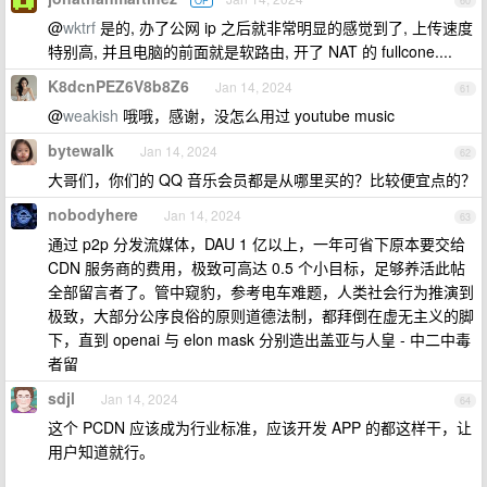
OP
60
@
wktrf
是的, 办了公网 ip 之后就非常明显的感觉到了, 上传速度
特别高, 并且电脑的前面就是软路由, 开了 NAT 的 fullcone....
K8dcnPEZ6V8b8Z6
Jan 14, 2024
61
@
weakish
哦哦，感谢，没怎么用过 youtube music
bytewalk
Jan 14, 2024
62
大哥们，你们的 QQ 音乐会员都是从哪里买的？比较便宜点的？
nobodyhere
Jan 14, 2024
63
通过 p2p 分发流媒体，DAU 1 亿以上，一年可省下原本要交给
CDN 服务商的费用，极致可高达 0.5 个小目标，足够养活此帖
全部留言者了。管中窥豹，参考电车难题，人类社会行为推演到
极致，大部分公序良俗的原则道德法制，都拜倒在虚无主义的脚
下，直到 openai 与 elon mask 分别造出盖亚与人皇 - 中二中毒
者留
sdjl
Jan 14, 2024
64
这个 PCDN 应该成为行业标准，应该开发 APP 的都这样干，让
用户知道就行。