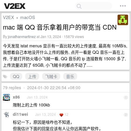
V2EX
macOS
›
mac 端 QQ 音乐拿着用户的带宽当 CDN
By
jonathanmartinez
at Jan 13, 2024 · 15879 views
今天发现 istat menus 显示有一直比较大的上传速度, 最高有 10MB/s,
我想着自己本地没开什么上传的服务, 点开一看是 QQ 音乐一直在上
传, 于是打开防火墙小飞贼一看, QQ 音乐的 ip 连接数有 15000 多了,
上传流量达到了 65GB, 小飞贼卡的都点不动了.....
QQ
上传
飞贼卡
音乐
79 replies
•
2024-01-30 22:26:54 +08:00
x86
Jan 13, 2024
1
限制上的上传 100kb
di11wei
Jan 13, 2024
12
2
标记一下，原因是啥咋也不知道，
但我估计下面的回复应该有人让你远离国产软件，