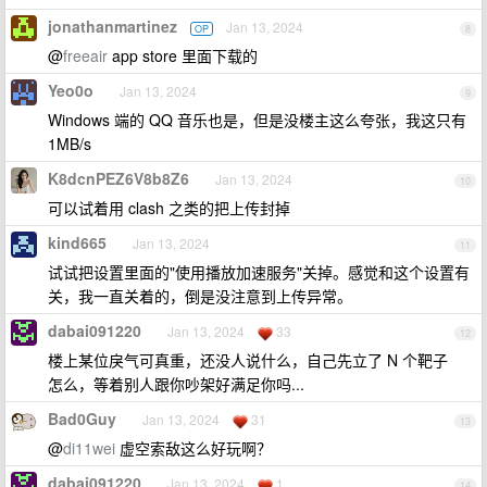
jonathanmartinez
Jan 13, 2024
OP
8
@
freeair
app store 里面下载的
Yeo0o
Jan 13, 2024
9
Windows 端的 QQ 音乐也是，但是没楼主这么夸张，我这只有
1MB/s
K8dcnPEZ6V8b8Z6
Jan 13, 2024
10
可以试着用 clash 之类的把上传封掉
kind665
Jan 13, 2024
11
试试把设置里面的"使用播放加速服务"关掉。感觉和这个设置有
关，我一直关着的，倒是没注意到上传异常。
dabai091220
Jan 13, 2024
33
12
楼上某位戾气可真重，还没人说什么，自己先立了 N 个靶子
怎么，等着别人跟你吵架好满足你吗...
Bad0Guy
Jan 13, 2024
31
13
@
di11wei
虚空索敌这么好玩啊？
dabai091220
Jan 13, 2024
1
14