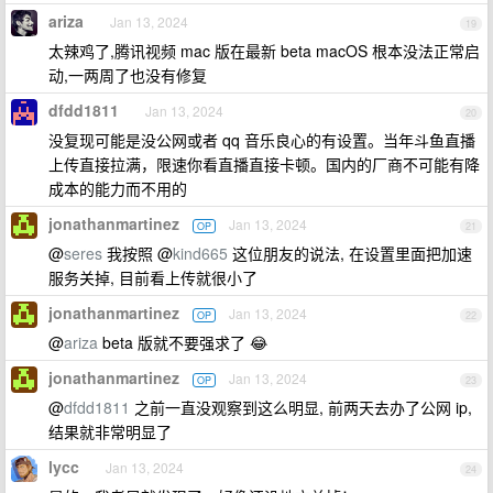
ariza
Jan 13, 2024
19
太辣鸡了,腾讯视频 mac 版在最新 beta macOS 根本没法正常启
动,一两周了也没有修复
dfdd1811
Jan 13, 2024
20
没复现可能是没公网或者 qq 音乐良心的有设置。当年斗鱼直播
上传直接拉满，限速你看直播直接卡顿。国内的厂商不可能有降
成本的能力而不用的
jonathanmartinez
Jan 13, 2024
OP
21
@
seres
我按照 @
kind665
这位朋友的说法, 在设置里面把加速
服务关掉, 目前看上传就很小了
jonathanmartinez
Jan 13, 2024
OP
22
@
ariza
beta 版就不要强求了 😂
jonathanmartinez
Jan 13, 2024
OP
23
@
dfdd1811
之前一直没观察到这么明显, 前两天去办了公网 ip,
结果就非常明显了
lycc
Jan 13, 2024
24