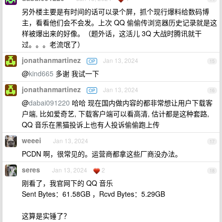
另外楼主要是有时间的话可以录个屏，抓个现行爆料给数码博
主，看看他们会不会发。上次 QQ 偷偷传浏览器历史记录就是这
样被爆出来的好像。（题外话，这活儿 3Q 大战时腾讯就干
过。。。老流氓了）
jonathanmartinez
Jan 13, 2024
OP
15
@
kind665
多谢 我试一下
jonathanmartinez
Jan 13, 2024
OP
16
@
dabai091220
哈哈 现在国内做内容的都非常想让用户下载客
户端, 比如爱奇艺, 下载客户端可以看高清, 估计都是这种套路,
QQ 音乐在黑猫投诉上也有人投诉偷偷跑上传
weeei
Jan 13, 2024
17
PCDN 啊，很常见的。运营商都拿这些厂商没办法。
seres
Jan 13, 2024
2
18
刚看了，我官网下的 QQ 音乐
Sent Bytes：61.58GB ，Rcvd Bytes：5.29GB
这算是实锤了？