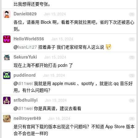
比我想得还要夸张。
Daniel0829
Jan 15, 2024
70
各位，请善用 Block 啊，看着不爽就拉黑吧，省的下次还被恶心
到。
HelloWorld556
Jan 15, 2024
71
@
IvanLi127
捏着鼻子 我们老家经常有人这么说
SakuraYuki
Jan 15, 2024
72
现在上海不都开始打击 pcdn 了
puddinord
Jan 15, 2024
73
@
di11wei
我就是用 apple music 、spotify ，就是比 qq 音乐好
用，有什么问题吗？
stfbdhuiliyi
Jan 15, 2024
74
@
di11wei
你是真离谱，建议去看看
neiltroyer849
Jan 16, 2024
75
是只有官网下载的版本出现这个问题吗？不知道 App Store 版本
会不会也是一样的