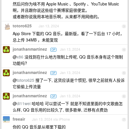
然后问你为啥不用 Apple Music 、Spotify 、YouTube Music
啊，并且跟你说这些组个赛博家庭很便宜。
或者跟你说我用本地音乐啊，从来都不用网络的。
totoro625
Jan 13, 2024
3
App Store 下载的 QQ 音乐，最新版，看了一下后台 17 小时，
总上传 34MB ，未能复现
jonathanmartinez
Jan 13, 2024
OP
4
@
x86
没找到在什么地方限制上传呢, QQ 音乐本身有这个限制
功能吗?
jonathanmartinez
Jan 13, 2024
OP
5
@
totoro625
搜了一下, 这货应该是个惯犯, 很早之前就有人投诉
它偷偷上传流量
jonathanmartinez
Jan 13, 2024
OP
6
@
di11wei
哈哈哈 可以尝试一下 就是不知道里面的中文歌曲怎
么样, QQ 音乐用的比较久了, 很多歌单, 迁移有点费劲
freeair
Jan 13, 2024 via iPhone
7
你的 QQ 音乐是从哪里下载的