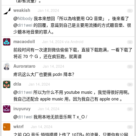
（節省流量）。
weakish
Jan 14, 2024
51
@
N0body
我本來想回「所以為啥要用 QQ 音樂」 ，後來看了
@
di11wei
的回覆，意識到自己是主要用流播的方式聽音樂、很
少聽本地音樂的罪人。
macaodoll
Jan 14, 2024 via Android
52
前段时间有一次逮到微信偷偷下载，直接下载跑满，一看下载了
将近 70 个 G ，还在疯狂跑，就离谱
Aurorataro
Jan 14, 2024
53
疼讯这么大厂也要搞 pcdn 降本？
dtla
Jan 14, 2024
54
@
di11wei
所以为什么不用 youtube music ，我觉得很好用啊。
我自己还配合 apple music 用，因为我自己有 apple one 。
iruyuruy
Jan 14, 2024
55
@
di11wei
我用本地无损音乐啊 T x_O /
wktrf
Jan 14, 2024
56
之前 QQ 音乐 悄悄摸摸上传了 10TB+ 的流量，只要你有公网