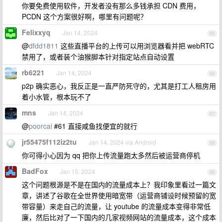
你要免费使用软件，开发者没有那么多钱承担 CDN 费用，
PCDN 这个方案很好啊，哪里有问题呢？
Felixxyq
Jan 14, 2024
65
@
dfdd1811
这些直播平台的上传可以用浏览器看并把 webRTC
禁用了，或者装个油猴脚本针对指定站点自动设置
rb6221
Jan 14, 2024
66
p2p 确实恶心，我反正是一直严防死守的，尤其是打工人租房用
着小水管，根本玩不了
mns
Jan 14, 2024
67
@
poorcai
#61 直接咸鱼找便宜的就行
jr55475f112iz2tu
Jan 14, 2024 via Android
68
你可得小心因为 qq 把你上传流量跑太多然后被运营商停机
BadFox
Jan 15, 2024
69
这个问题根源是不是在国内的流量成本上？我印象里看过一篇文
章，讲述了谷歌在全世界使用暗宽带（运营商铺设时候预留的宽
带容量）来走自己的流量，让 youtube 的流量成本变得非常低
廉，然后比对了一下国内的几家视频网站的流量成本，这个成本