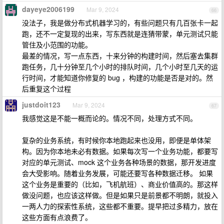
dayeye2006199
Mar 9, 2024
66
没法子，我是做分布式机器学习的，有些问题只有几百张卡一起
跑，还不一定复现的出来，写东西就是连猜带蒙，单元测试只能
管住及小范围的功能。
最差的情况，写一点东西，十来分钟的构建时间，然后塞去集群
跑任务，几十分钟至几个小时的排队时间，几个小时至几天的运
行时间，才能知道你修复的 bug ，构建的功能是否是对的。然
后重复这个过程
justdoit123
Mar 9, 2024
67
我感觉这是不能一概而论的。情况不同，处理方式不同。
复杂的业务系统，有时候你本地跑起来也没用，即便是单体架
构。因为你本地未必有数据。如果每次写一个业务功能，都要写
对应的单元测试、mock 这个业务各种场景的数据，那开发进度
会大受影响。随着业务发展，可能还要写各种数据迁移。 如果
这个业务是重要的（比如，飞机航班）、商业价值高的。那这样
做没问题，也应该这样做。但是如果只是前景都不明朗，就投入
一两人力的探索性系统，这些都不重要。提早把过多精力，放在
这些方面有点浪费了。