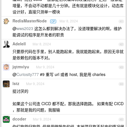
增量，不会动不动都是几十分钟。还有就是模块化设计，动态库
设计好，直接只测单一模块
RedisMasterNode
Mar 8, 2024
OP
41
@
wws2023
这怎么都到解决办法了，没道理要解决的啊，维护
能调试的程序是开发者的职责
Adelell
Mar 8, 2024
42
只要原代码在手里，别人能跑起来，我就能跑起来。原因无非就
是依赖包的版本不对。
jqtmviyu
Mar 9, 2024
43
@
Curiosity777
#9 重写 url 或者 host, 我是用 charles
lstz
Mar 9, 2024
44
挺讨厌的
如果这个公司连 CICD 都不配，那我选择跑路。 如果有配 CICD
，那就是我的问题，我服输
dcoder
Mar 9, 2024
45
你们抱怨归抱怨, 但是用微服务的组, 本地项目跑不起来的情况很