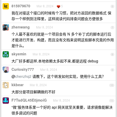
815979670
Mar 8, 2024
5
6
我在对接这个接口的时候有个习惯，把对方返回的数据格式 保
存一个样例到注释里，这样阅读代码排查问题会方便很多
zhenwang
Mar 8, 2024
7
个人最不喜欢的就是一个项目会有 N 多个补丁式的脚本运行后
才能进行开发、构建，而且没有文档来说明这些脚本究竟的作用
是什么。
skyemin
Mar 8, 2024
8
大厂好多都这样,本地依赖太多起不来,都是远程 debug
Curiosity777
Mar 8, 2024
9
@
chenzhq2
请教下，这个转发如何实现，使用什么工具？
kkbear
Mar 8, 2024
10
大部分是项目解耦做的不好
F7TsdQL45E0jmoiG
Mar 8, 2024
11
“微”服务体系里一个好的 api 网关就至关重要，请求镜像能解决
很多调试的问题