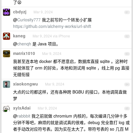
了😫
cbdyzj
Mar 9, 2024
61
@
Curiosity777
我之前写的一个转发小扩展
https://github.com/alchemy-works/url-shift
kaneg
Mar 9, 2024 via iPhone
62
@
chenqh
是 Java 项目。
matrix1010
Mar 9, 2024
63
我甚至连本地 docker 都不愿意启，数据库直接 sqlite 。这种时
候就体现了 orm 的好处，本地和测试用 sqlite ，线上用 pg 直接
无缝衔接
xiaokongwu
Mar 9, 2024
64
大点的公司都这样，还有各种跨 BGBU 的接口，本地调简直做
梦
xylxAdai
Mar 9, 2024
65
@
rabbbit
我之前就做 chromium 内核的，每次编译几分钟十多
分钟不等吧，麻烦的就是调试真的很难，debug 完全靠打 log 或
者手动改对应符号表。因为实在太大了。带符号表的 so 几百 M