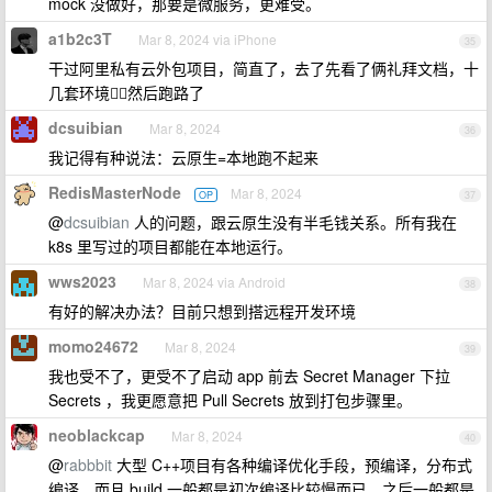
mock 没做好，那要是微服务，更难受。
a1b2c3T
Mar 8, 2024 via iPhone
35
干过阿里私有云外包项目，简直了，去了先看了俩礼拜文档，十
几套环境😵‍💫然后跑路了
dcsuibian
Mar 8, 2024
36
我记得有种说法：云原生=本地跑不起来
RedisMasterNode
Mar 8, 2024
OP
37
@
dcsuibian
人的问题，跟云原生没有半毛钱关系。所有我在
k8s 里写过的项目都能在本地运行。
wws2023
Mar 8, 2024 via Android
38
有好的解决办法？目前只想到搭远程开发环境
momo24672
Mar 8, 2024
39
我也受不了，更受不了启动 app 前去 Secret Manager 下拉
Secrets ，我更愿意把 Pull Secrets 放到打包步骤里。
neoblackcap
Mar 8, 2024
40
@
rabbbit
大型 C++项目有各种编译优化手段，预编译，分布式
编译。而且 build 一般都是初次编译比较慢而已，之后一般都是