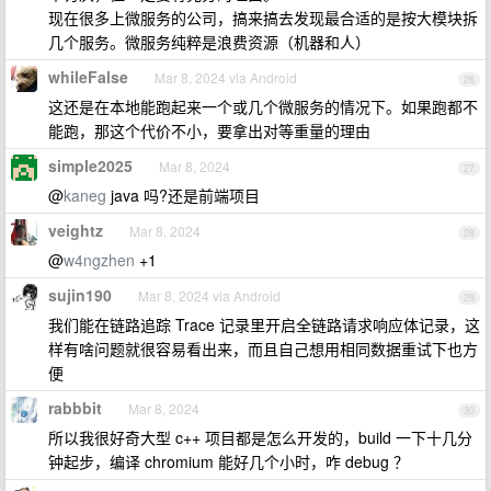
现在很多上微服务的公司，搞来搞去发现最合适的是按大模块拆
几个服务。微服务纯粹是浪费资源（机器和人）
whileFalse
Mar 8, 2024 via Android
26
这还是在本地能跑起来一个或几个微服务的情况下。如果跑都不
能跑，那这个代价不小，要拿出对等重量的理由
simple2025
Mar 8, 2024
27
@
kaneg
java 吗?还是前端项目
veightz
Mar 8, 2024
28
@
w4ngzhen
+1
sujin190
Mar 8, 2024 via Android
29
我们能在链路追踪 Trace 记录里开启全链路请求响应体记录，这
样有啥问题就很容易看出来，而且自己想用相同数据重试下也方
便
rabbbit
Mar 8, 2024
30
所以我很好奇大型 c++ 项目都是怎么开发的，build 一下十几分
钟起步，编译 chromium 能好几个小时，咋 debug ？