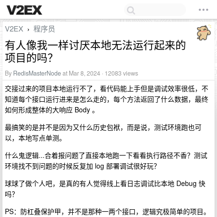
V2EX
程序员
›
有人像我一样讨厌本地无法运行起来的
项目的吗？
By
RedisMasterNode
at Mar 8, 2024 · 12083 views
交接过来的项目本地运行不了，看代码能上手但是调试效率很低，不
知道每个接口运行进来是怎么走的，每个方法返回了什么数据，最终
如何形成整体的大响应 Body 。
最搞笑的是并不是因为又什么历史包袱，而是说，测试环境跑也可
以，本地写点单测。
什么鬼逻辑...合着报问题了直接本地跑一下看看执行路径不香？测试
环境找不到问题的时候反复加 log 部署调试很好玩？
球球了做个人吧，是真的有人觉得线上看日志调试比本地 Debug 快
吗？
PS：防杠叠保护甲，并不是那种一两个接口，逻辑究极简单的项目。