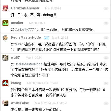
可能写一点就摸鱼再继续写
GeruzoniAnsasu
Mar 8, 2024
20
打 . 日 . 志 . 不 . 叫 . debug !!
umaker
Mar 8, 2024
21
@
Curiosity777
我用的 whistle ，对前端开发比较友好。
RedisMasterNode
Mar 8, 2024
OP
22
@
wu67
过瘾不，用户说报错了我还得回他一句，“你等一下啊，
我用你的请求在测试环境加点日志跑一下看看哪里有问题”
wu67
Mar 8, 2024
23
@
RedisMasterNode
超辣鸡的, 那时候还是新冠开始, 我们本来
关在家就很郁闷了, 还要接手这破项目...后来我去另一个组了, 这
个破项目就没我什么事了
kaneg
Mar 8, 2024 via iPhone
24
我们有个项目本地启动一次要近 10 多分钟，每改一行就得 10
多分钟才能看到效果，真得折磨人😩
whileFalse
Mar 8, 2024 via Android
25
不讨厌，但一定要有充分的理由。