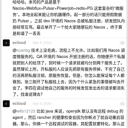
哈哈哈。本司的产品是基于
Nacos+Webflux+Pulsar+Powerjob+redis+PG 这套复杂的“微服
务”。本地全起来能让你机器爆炸。起一部分的话只能用假数据
扔 Pulsar 。之前 dev 环境的 Nacos 总被私服注册，研发团队内
部经常互骂。最近单开了一个给大家随便玩的 Nacos ，终于算
是和谐了一丢丢
ecloud
Mar 9, 2024
50
@
xuanbg
技术上没毛病，流程上不允许。比如我们用 Nacos 调
度微服务的。QA 环境的 Nacos 开放注册的话，你随便开个私服
就把别人的给顶了，到时候一个请求就被均分到两个服务上了。
虽然理论上所，开私服的人应该先把原有服务停掉，干完了自己
的活再把私服注销，原服务恢复。但是，你怎么能保证每个人都
做到。张三刚开了私服挂上去，因为个什么紧急的事情被叫去开
会了。李四在调试他自己的服务的时候发现发出去的请求都消失
了，找谁说理去？
ecloud
Mar 9, 2024
51
@
willx12123
比如 java 来说，openjdk 默认没有远程 debug 的
agent ，然后 rancher 的健康检查会因为你断点了就自动重启容
器。那么，你搞一个远程调试的容器，其配置就要特化。那么这