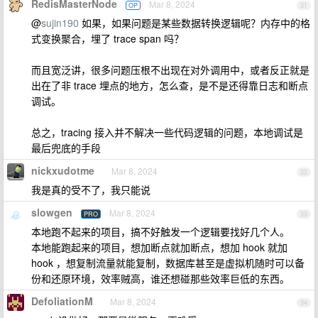
RedisMasterNode
Mar 8, 2024
OP
31
@
sujin190
如果，如果问题是某些数据转换逻辑呢？内存中的格
式变换聚合，埋了 trace span 吗？
而且宽泛讲，很多问题压根不出现在对外调用中，或者反正就是
出在了非 trace 埋点的地方，怎么查，是不是还得靠日志和断点
调试。
总之，tracing 接入并不解决一些代码逻辑的问题，本地调试是
最后兜底的手段
nickxudotme
Mar 8, 2024
32
我是真的受不了，我只能说
slowgen
Mar 8, 2024
PRO
33
本地跑不起来的项目，搞不好触发一个逻辑要找好几个人。
本地能跑起来的项目，想加断点就加断点，想加 hook 就加
hook ，想复制流量就能复制，数据库甚至是虚拟机随时可以备
份和还原环境，效率贼高，谁还想碰那些效率巨低的东西。
DefoliationM
Mar 8, 2024
34