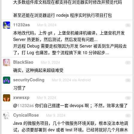
大多数组件库文档现在都支持在浏览器实时修改并预览代码
甚至还能在浏览器运行 nodejs 程序实时执行项目打包
11232as
Mar 9, 2024
56
本地改代码，上传 git ，上堡垒机编译机编译，上堡垒机开发
Server 热更新，然后测试，然后发现有问题...
开远程 Debug 需要走权限因为开发 Server 被丢到生产网段去
了，打 Log 也痛苦，整个流程搞下来 10 分钟起步...
BlackSiao
Mar 9, 2024
57
确实，这种搞起来超级难受
securityCoding
Mar 9, 2024 via Android
58
习惯了
xwwsxp
Mar 9, 2024
59
@
11232as
你们自己搭建一套 devops 啊 ；不然，效率太慢了
CynicalRose
Mar 9, 2024
60
Java 的微服务项目，几十个微服务环境关联，根本没法本地调
试，必须要部署到 dev 或者 test 环境。已经将就好几个月麻木