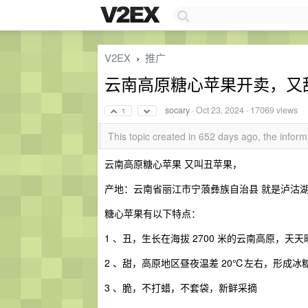
V2EX
推广
›
云南高原糖心苹果开卖，又
socary
·
Oct 23, 2024
· 17069 views
1
This topic created in 652 days ago, the info
云南高原糖心苹果 又叫丑苹果，
产地：云南省丽江市宁蒗彝族自治县 就是泸沽湖
糖心苹果有以下特点：
1 、丑，生长在海拔 2700 米的云南高原，
2 、甜，高原地区昼夜温差 20℃左右，形成
3 、脆，不打蜡，不套袋，新鲜采摘