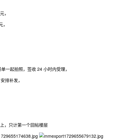
 元，
 元，
坏果 1 个上‮，以‬按例比赔付 另外果坏‮要需‬和快递单一起拍‮，照‬签收 24 小时内受理，
，安排补发，
以上，只计第一个回帖楼层