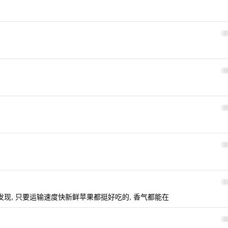
2
2
2
3
3
发现, 只要运输速度快新鲜苹果都挺好吃的, 香气都能在
3