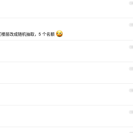
1
1
奖楼层改成随机抽取，5 个名额
1
1
1
1