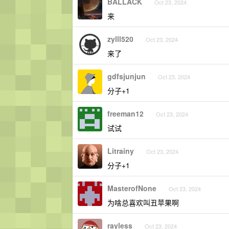
BALLACK
Oct 23, 2024
来
zylll520
Oct 23, 2024
来了
gdfsjunjun
Oct 23, 2024
分子+1
freeman12
Oct 23, 2024
试试
Litrainy
Oct 23, 2024
分子+1
MasterofNone
Oct 23, 2024
为啥总喜欢叫丑苹果啊
rayless
Oct 23, 2024