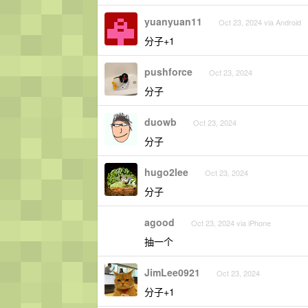
yuanyuan11
Oct 23, 2024 via Android
分子+1
pushforce
Oct 23, 2024
分子
duowb
Oct 23, 2024
分子
hugo2lee
Oct 23, 2024
分子
agood
Oct 23, 2024 via iPhone
抽一个
JimLee0921
Oct 23, 2024
分子+1