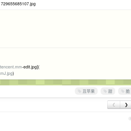
.tencent.mm
-edit.jpg](
zmJ.jpg
)
丑苹果
甜
脆
❮
❯