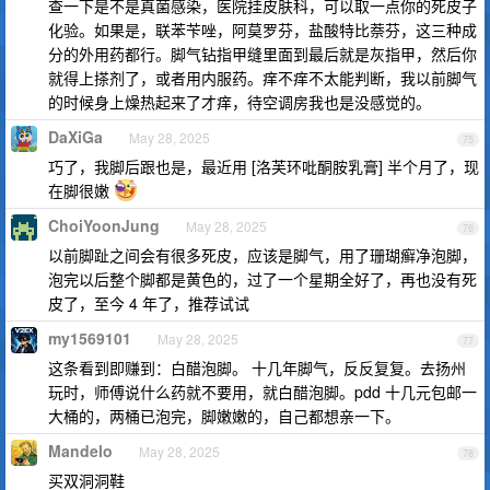
查一下是不是真菌感染，医院挂皮肤科，可以取一点你的死皮子
化验。如果是，联苯苄唑，阿莫罗芬，盐酸特比萘芬，这三种成
分的外用药都行。脚气钻指甲缝里面到最后就是灰指甲，然后你
就得上搽剂了，或者用内服药。痒不痒不太能判断，我以前脚气
的时候身上燥热起来了才痒，待空调房我也是没感觉的。
DaXiGa
May 28, 2025
75
巧了，我脚后跟也是，最近用 [洛芙环吡酮胺乳膏] 半个月了，现
在脚很嫩
ChoiYoonJung
May 28, 2025
76
以前脚趾之间会有很多死皮，应该是脚气，用了珊瑚癣净泡脚，
泡完以后整个脚都是黄色的，过了一个星期全好了，再也没有死
皮了，至今 4 年了，推荐试试
my1569101
May 28, 2025
77
这条看到即赚到：白醋泡脚。 十几年脚气，反反复复。去扬州
玩时，师傅说什么药就不要用，就白醋泡脚。pdd 十几元包邮一
大桶的，两桶已泡完，脚嫩嫩的，自己都想亲一下。
Mandelo
May 28, 2025
78
买双洞洞鞋