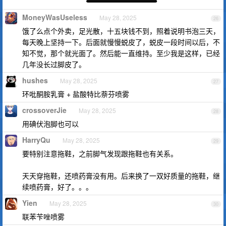
MoneyWasUseless
May 28, 2025
26
饿了么点个外卖，足光散，十五块钱不到，照着说明书泡三天，
每天晚上坚持一下。后面就慢慢蜕皮了，蜕皮一段时间以后，不
知不觉，那个就光面了。然后能一直维持。至少我是这样，已经
几年没长过脚皮了。
hushes
May 28, 2025
27
环吡酮胺乳膏 + 盐酸特比萘芬喷雾
crossoverJie
May 28, 2025
28
用碘伏泡脚也可以
HarryQu
May 28, 2025
29
要特别注意拖鞋，之前脚气发现跟拖鞋也有关系。
天天穿拖鞋，还喷药膏没有用。后来换了一双好质量的拖鞋，继
续喷药膏，好了。。。
Yien
May 28, 2025
30
联苯苄唑喷雾