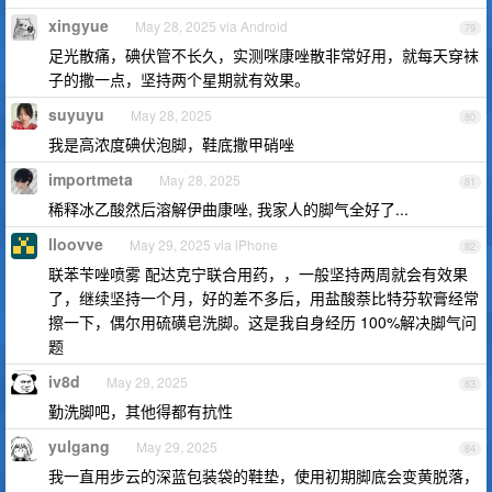
xingyue
May 28, 2025 via Android
79
足光散痛，碘伏管不长久，实测咪康唑散非常好用，就每天穿袜
子的撒一点，坚持两个星期就有效果。
suyuyu
May 28, 2025
80
我是高浓度碘伏泡脚，鞋底撒甲硝唑
importmeta
May 28, 2025
81
稀释冰乙酸然后溶解伊曲康唑, 我家人的脚气全好了...
lloovve
May 29, 2025 via iPhone
82
联苯苄唑喷雾 配达克宁联合用药，，一般坚持两周就会有效果
了，继续坚持一个月，好的差不多后，用盐酸萘比特芬软膏经常
擦一下，偶尔用硫磺皂洗脚。这是我自身经历 100%解决脚气问
题
iv8d
May 29, 2025
83
勤洗脚吧，其他得都有抗性
yulgang
May 29, 2025
84
我一直用步云的深蓝包装袋的鞋垫，使用初期脚底会变黄脱落，