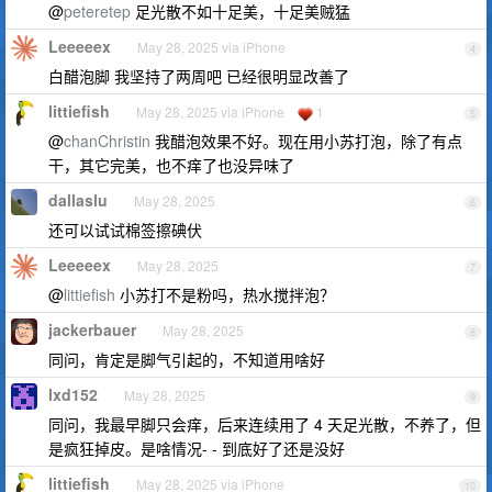
@
peteretep
足光散不如十足美，十足美贼猛
Leeeeex
May 28, 2025 via iPhone
4
白醋泡脚 我坚持了两周吧 已经很明显改善了
littiefish
May 28, 2025 via iPhone
1
5
@
chanChristin
我醋泡效果不好。现在用小苏打泡，除了有点
干，其它完美，也不痒了也没异味了
dallaslu
May 28, 2025
6
还可以试试棉签擦碘伏
Leeeeex
May 28, 2025
7
@
littiefish
小苏打不是粉吗，热水搅拌泡？
jackerbauer
May 28, 2025
8
同问，肯定是脚气引起的，不知道用啥好
lxd152
May 28, 2025
9
同问，我最早脚只会痒，后来连续用了 4 天足光散，不养了，但
是疯狂掉皮。是啥情况- - 到底好了还是没好
littiefish
May 28, 2025 via iPhone
10