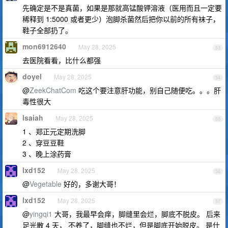
先确定是不是真菌，如果是那就高锰酸钾溶液（医用而且一定要
稀释到 1:5000 或者更少）泡脚杀菌然后把你以前的所有袜子，
鞋子全部扔了。
mon6912640
May 28, 2025
53
去医院看看，比什么都强
doyel
May 28, 2025
54
@
ZeekChatCom
吃这个要注意肝功能，别自己随便吃。。。肝
毒性很大
lsaiah
May 28, 2025
55
1 、郑正元定期洗脚
2 、穿豆豆鞋
3 、晚上涂药膏
lxd152
May 28, 2025
56
@
Vegetable
好的，多谢大哥！
lxd152
May 28, 2025
57
@
yingqi1
大哥，我最早会痒，脚缝里会烂，脚底不脱皮。 后来
足光散 4 天， 不养了，脚缝也不烂，但是脚底开始脱皮。 是什