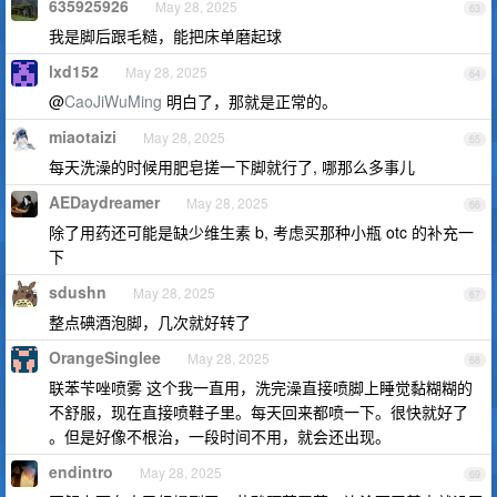
635925926
May 28, 2025
63
我是脚后跟毛糙，能把床单磨起球
lxd152
May 28, 2025
64
@
CaoJiWuMing
明白了，那就是正常的。
miaotaizi
May 28, 2025
65
每天洗澡的时候用肥皂搓一下脚就行了, 哪那么多事儿
AEDaydreamer
May 28, 2025
66
除了用药还可能是缺少维生素 b, 考虑买那种小瓶 otc 的补充一
下
sdushn
May 28, 2025
67
整点碘酒泡脚，几次就好转了
OrangeSinglee
May 28, 2025
68
联苯苄唑喷雾 这个我一直用，洗完澡直接喷脚上睡觉黏糊糊的
不舒服，现在直接喷鞋子里。每天回来都喷一下。很快就好了
。但是好像不根治，一段时间不用，就会还出现。
endintro
May 28, 2025
69