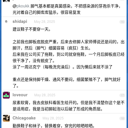
@
pkoukk
脚气基本都是真菌感染，不把感染源的芽孢杀干净，
光对着自己的脚库库猛杀，很容易复发
shidapi
May 28, 2025
16
建议鞋子不要穿一天。
之前我也脚板底脱皮严重，后来去修脚人家师傅说还是闷的，出
脚汗，然后（脚气）细菌容易（疯狂）生长。
后来我在公司买了拖鞋，到公司就穿拖鞋，一个月后脚板底已经
很干净了，没有蜕皮了。
涂了一周达克宁（每晚洗完澡后）。因为懒后来就不涂了
重点还是保持脚干燥、通风不要闷，细菌繁殖不了，脚气就好
了。
loveour
May 28, 2025
17
尿素软膏，我去皮肤科看医生给开的。但是我不清楚你这个是不
是适用症，我是当初脚起泡以后破了形成的角质层。
Chicagoake
May 28, 2025
18
勤换鞋子和袜子，替换着穿，穿完的晾晒晾晒。