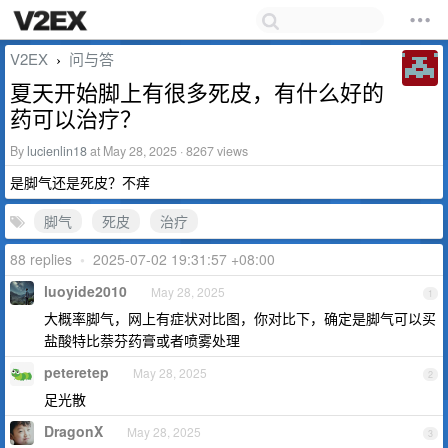
V2EX
问与答
›
夏天开始脚上有很多死皮，有什么好的
药可以治疗？
By
lucienlin18
at May 28, 2025 · 8267 views
是脚气还是死皮？不痒
脚气
死皮
治疗
88 replies
•
2025-07-02 19:31:57 +08:00
luoyide2010
May 28, 2025
1
大概率脚气，网上有症状对比图，你对比下，确定是脚气可以买
盐酸特比萘芬药膏或者喷雾处理
peteretep
May 28, 2025
2
足光散
DragonX
May 28, 2025
3