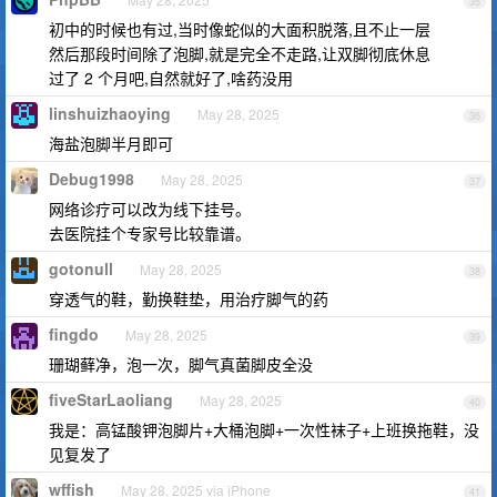
35
初中的时候也有过,当时像蛇似的大面积脱落,且不止一层
然后那段时间除了泡脚,就是完全不走路,让双脚彻底休息
过了 2 个月吧,自然就好了,啥药没用
linshuizhaoying
May 28, 2025
36
海盐泡脚半月即可
Debug1998
May 28, 2025
37
网络诊疗可以改为线下挂号。
去医院挂个专家号比较靠谱。
gotonull
May 28, 2025
38
穿透气的鞋，勤换鞋垫，用治疗脚气的药
fingdo
May 28, 2025
39
珊瑚藓净，泡一次，脚气真菌脚皮全没
fiveStarLaoliang
May 28, 2025
40
我是：高锰酸钾泡脚片+大桶泡脚+一次性袜子+上班换拖鞋，没
见复发了
wffish
May 28, 2025 via iPhone
41