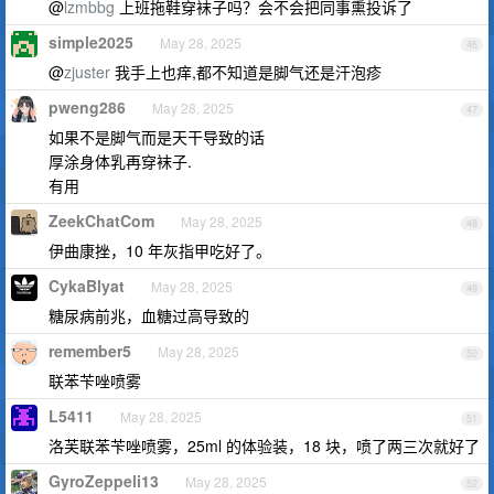
@
lzmbbg
上班拖鞋穿袜子吗？会不会把同事熏投诉了
simple2025
May 28, 2025
46
@
zjuster
我手上也痒,都不知道是脚气还是汗泡疹
pweng286
May 28, 2025
47
如果不是脚气而是天干导致的话
厚涂身体乳再穿袜子.
有用
ZeekChatCom
May 28, 2025
48
伊曲康挫，10 年灰指甲吃好了。
CykaBlyat
May 28, 2025
49
糖尿病前兆，血糖过高导致的
remember5
May 28, 2025
50
联苯苄唑喷雾
L5411
May 28, 2025
51
洛芙联苯苄唑喷雾，25ml 的体验装，18 块，喷了两三次就好了
GyroZeppeli13
May 28, 2025
52