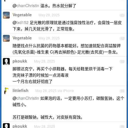
@
chanChristin
温水。热水就分解了
Vegetable
May 28, 2025
11
@
lxd152
足光散的原理就是通过强腐蚀性治疗，会腐蚀一层皮
下来，掉几天就光滑了，正常现象。
Vegetable
May 28, 2025
12
随便找点什么抗菌的药物基本都能好。想加速就配合高锰酸钾
(先氧化杀菌)-维生素 C(再去掉颜色)-足光散(去死皮)一条龙。
pkoukk
May 28, 2025
13
脚擦达克宁，再买个小烘鞋器，每天给鞋里烘干消毒一下
洗完袜子漂的时候加一点消毒液
一个月左右就好彻底了
littiefish
May 28, 2025 via iPhone
14
@
chanChristin
如果泡的话，一定要用小苏打，碳酸氢钠，这个
碱性小。
苏打是碳酸钠，碱性大，对皮肤有腐蚀。
pkoukk
May 28, 2025
15