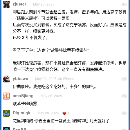
zjuster
May 28, 2025
31
脚后跟之前到季节就会起白皮，发痒，蛮多年的。用达克宁软膏
（硝酸米康挫）可以缓解一两周。
后面有次没买到软膏，买成了达克宁喷雾，反而好了。应该是成
分不一样，喷雾更对症。
已经 2 年不复发了。
看了下订单：达克宁“盐酸特比萘芬喷雾剂”
我脚汗比较厉害，现在小脚趾还会起汗疹，发痒起汗疹泡，也是
喷一下达克宁喷雾就会好。这个一直没有彻底解决。
ybbswc
May 28, 2025 via iPhone
32
伊曲康唑。我是吃这个吃好的。十多年的脚气。
amoSjiang
May 28, 2025
33
联苯苄唑喷雾
Digitalgk
May 28, 2025
1
34
花里胡哨的 你去田里挖一盆黄土 裸脚踩吧 几天就好了
PhpBB
May 28, 2025