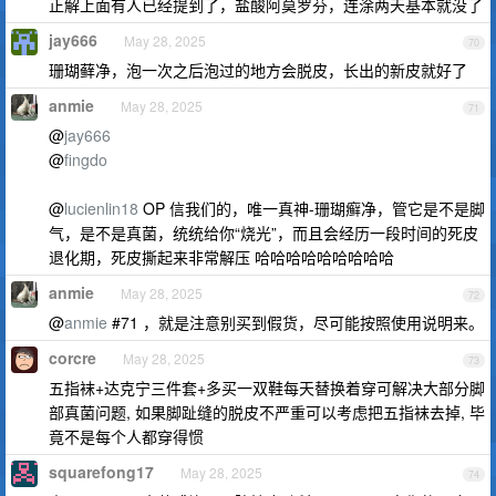
正解上面有人已经提到了，盐酸阿莫罗芬，连涂两天基本就没了
jay666
May 28, 2025
70
珊瑚藓净，泡一次之后泡过的地方会脱皮，长出的新皮就好了
anmie
May 28, 2025
71
@
jay666
@
fingdo
@
lucienlin18
OP 信我们的，唯一真神-珊瑚癣净，管它是不是脚
气，是不是真菌，统统给你“烧光”，而且会经历一段时间的死皮
退化期，死皮撕起来非常解压 哈哈哈哈哈哈哈哈哈
anmie
May 28, 2025
72
@
anmie
#71 ，就是注意别买到假货，尽可能按照使用说明来。
corcre
May 28, 2025
73
五指袜+达克宁三件套+多买一双鞋每天替换着穿可解决大部分脚
部真菌问题, 如果脚趾缝的脱皮不严重可以考虑把五指袜去掉, 毕
竟不是每个人都穿得惯
squarefong17
May 28, 2025
74