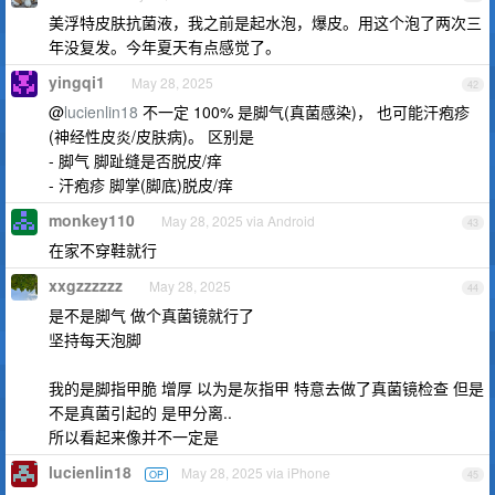
美浮特皮肤抗菌液，我之前是起水泡，爆皮。用这个泡了两次三
年没复发。今年夏天有点感觉了。
yingqi1
May 28, 2025
42
@
lucienlin18
不一定 100% 是脚气(真菌感染)， 也可能汗疱疹
(神经性皮炎/皮肤病)。 区别是
- 脚气 脚趾缝是否脱皮/痒
- 汗疱疹 脚掌(脚底)脱皮/痒
monkey110
May 28, 2025 via Android
43
在家不穿鞋就行
xxgzzzzzz
May 28, 2025
44
是不是脚气 做个真菌镜就行了
坚持每天泡脚
我的是脚指甲脆 增厚 以为是灰指甲 特意去做了真菌镜检查 但是
不是真菌引起的 是甲分离..
所以看起来像并不一定是
lucienlin18
May 28, 2025 via iPhone
OP
45