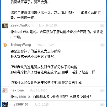
后面就正常了，脚不会臭。
你这个建议你用碘伏涂一涂，然后清水洗掉，可试试步云的鞋
垫，一周换一双。
ZeekChatCom
May 29, 2025
85
@
doyel
#54 是的。去医院做了肝功能检查才给开药的，最多吃
6 个月。
ShineyWang
May 29, 2025
86
要是没穿袜子的话我认为是必然的
冬天穿袜子就不会有这个情况
所以我认为这是脚皮肤替代了部分袜子的功能
脚和鞋摩擦久了就会让脚起这个皮,和手干活多了起茧一样
泡脚什么的会让外层皮脱落,但后面还是会再生成;
nextone
May 31, 2025
87
@
my1569101
白醋和水多少比例搭配？水温多少最好？
my1569101
Jul 2, 2025
88