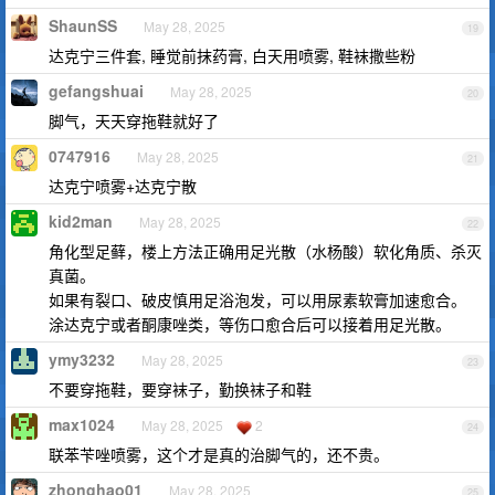
ShaunSS
May 28, 2025
19
达克宁三件套, 睡觉前抹药膏, 白天用喷雾, 鞋袜撒些粉
gefangshuai
May 28, 2025
20
脚气，天天穿拖鞋就好了
0747916
May 28, 2025
21
达克宁喷雾+达克宁散
kid2man
May 28, 2025
22
角化型足藓，楼上方法正确用足光散（水杨酸）软化角质、杀灭
真菌。
如果有裂口、破皮慎用足浴泡发，可以用尿素软膏加速愈合。
涂达克宁或者酮康唑类，等伤口愈合后可以接着用足光散。
ymy3232
May 28, 2025
23
不要穿拖鞋，要穿袜子，勤换袜子和鞋
max1024
May 28, 2025
2
24
联苯苄唑喷雾，这个才是真的治脚气的，还不贵。
zhonghao01
May 28, 2025
25