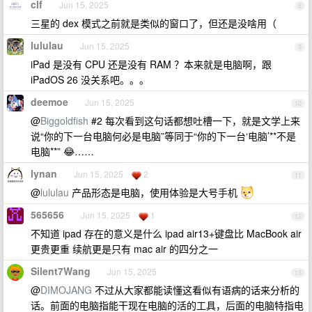
clf
Jun 15, 2025
8
三星的 dex 模式之前就是类似的窗口了，但还是没啥用（
lululau
Jun 15, 2025
9
iPad 是没有 CPU 还是没有 RAM ？本来就是电脑啊，跟
iPadOS 26 没关系吧。。。
deemoe
Jun 15, 2025
10
@
Biggoldfish
#2 每次看到这句话都想吐槽一下，就是文学上来
说“你的下一台电脑何必是电脑”等同于“你的下一台‘电脑’**不是
电脑**” 😂……
lynan
Jun 15, 2025
2
11
@
lululau
产品形态是电脑，使用体验是大号手机
565656
Jun 15, 2025
1
12
不知道 ipad 存在的意义是什么 ipad air13+键盘比 MacBook air
更贵更重 续航更是只有 mac air 的四分之一
Silent7Wang
Jun 15, 2025
13
@
DIMOJANG
不过从大家都能读懂这看似有语病的话来分析的
话。前面的电脑指能干现在电脑的活的工具，后面的电脑特指电