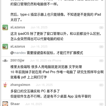
的窗口管理仍然和电脑很不一样。
然后，type-c 插显示器上也只能镜像。不知道是不是我的 iPad
太旧了。
aLazarus
Jun 16, 2025
38
这次 ipadOS 除了更新了窗口管理以外，和以前都没什么区别，
怎么会突然得出可以代替电脑的结论
aLazarus
Jun 16, 2025
39
@
mandex
需要接键盘和鼠标，才能打开扩展模式
20015jjw
Jun 16, 2025 via iPhone
40
楼里太极端啦 很多人用电脑就是浏览器 文字处理
10 年前我妹子就在用 iPad Pro 作唯一电脑了 研究生照样毕业啊
就看看 pdf 上上网打打字
zhangsimon
Jun 16, 2025
41
多窗口的交互确实和 PC 差不多了
但是软件生态不行啊，还是有不少桌面 App 没有平替的
Shaar
Jun 16, 2025
42