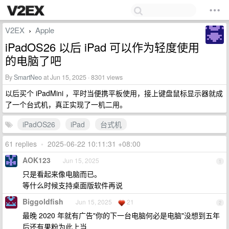
V2EX
Apple
›
iPadOS26 以后 iPad 可以作为轻度使用
的电脑了吧
By
SmartNeo
at Jun 15, 2025 · 8301 views
以后买个 iPadMini ，平时当便携平板使用，接上键盘鼠标显示器就成
了一个台式机，真正实现了一机二用。
iPadOS26
iPad
台式机
61 replies
•
2025-06-22 10:11:31 +08:00
AOK123
Jun 15, 2025
1
只是看起来像电脑而已。
等什么时候支持桌面版软件再说
Biggoldfish
Jun 15, 2025
21
2
最晚 2020 年就有广告"你的下一台电脑何必是电脑"没想到五年
后还有果粉为此上当