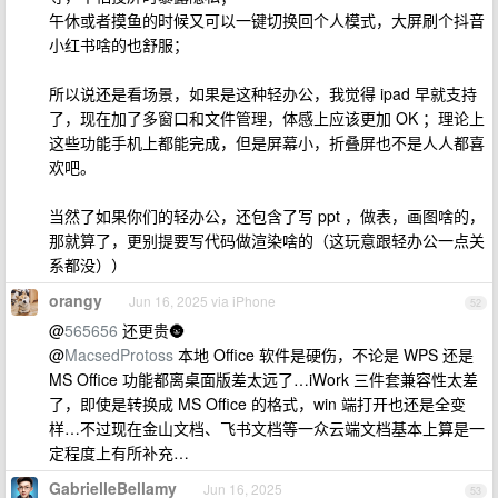
午休或者摸鱼的时候又可以一键切换回个人模式，大屏刷个抖音
小红书啥的也舒服；
所以说还是看场景，如果是这种轻办公，我觉得 ipad 早就支持
了，现在加了多窗口和文件管理，体感上应该更加 OK ；理论上
这些功能手机上都能完成，但是屏幕小，折叠屏也不是人人都喜
欢吧。
当然了如果你们的轻办公，还包含了写 ppt ，做表，画图啥的，
那就算了，更别提要写代码做渲染啥的（这玩意跟轻办公一点关
系都没））
orangy
Jun 16, 2025 via iPhone
52
@
565656
还更贵🌚
@
MacsedProtoss
本地 Office 软件是硬伤，不论是 WPS 还是
MS Office 功能都离桌面版差太远了…iWork 三件套兼容性太差
了，即使是转换成 MS Office 的格式，win 端打开也还是全变
样…不过现在金山文档、飞书文档等一众云端文档基本上算是一
定程度上有所补充…
GabrielleBellamy
Jun 16, 2025
53