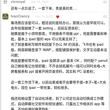
victorysl
Jun 16, 2025
50
还有一点忘说了，一套下来，贵是真的贵….
IvanCrancy
Jun 16, 2025
1
51
看场景应该是可以，题目说的是轻办公，那我认为是早就可以。
去年给我姐做了一套 setting ，目前反馈良好；
她算是属于小领导那类，不用做表不用做 ppt ，但是需要看和审
批，基本上 ipad 版的 wps 可以完美支持了；
完了就是看和写邮件和回复下办公 IM 的消息，飞书也有 ipad
版，网易邮箱登录下 IMAP ，搭配键盘保护套，文字互动基本没
问题；
再就是要经常开会，ipad 投屏讲 ppt 基本 OK ，同时配个 pencil
自己做些笔记也很舒服；不开会就拓展坞一插可以同时充电+大
屏看报表和 ppt 或者开网页查资料，其实和 PC 没差别；
这一套工作流下来，以前出差或者开会要带手提+本子+笔+大充
电头，现在 ipad 一带完事，轻松很多。
我还给她设置了自动化场景，到了公司定位自动切换成工作模
式，自动屏蔽社交软件和短信通知，只露出工作相关的 app 等
等，不怕投屏时暴露隐私；