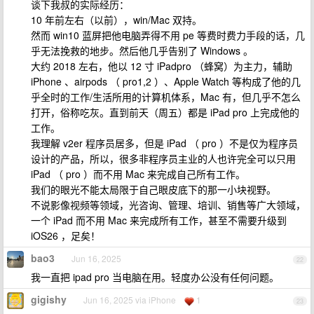
谈下我叔的实际经历：
10 年前左右（以前），win/Mac 双持。
然而 win10 蓝屏把他电脑弄得不用 pe 等费时费力手段的话，几
乎无法挽救的地步。然后他几乎告别了 Windows 。
大约 2018 左右，他以 12 寸 iPadpro （蜂窝）为主力，辅助
iPhone 、airpods （ pro1,2 ）、Apple Watch 等构成了他的几
乎全时的工作/生活所用的计算机体系，Mac 有，但几乎不怎么
打开，俗称吃灰。直到前天（周五）都是 iPad pro 上完成他的
工作。
我理解 v2er 程序员居多，但是 iPad （ pro ）不是仅为程序员
设计的产品，所以，很多非程序员主业的人也许完全可以只用
iPad （ pro ）而不用 Mac 来完成自己所有工作。
我们的眼光不能太局限于自己眼皮底下的那一小块视野。
不说影像视频等领域，光咨询、管理、培训、销售等广大领域，
一个 iPad 而不用 Mac 来完成所有工作，甚至不需要升级到
iOS26 ，足矣！
bao3
Jun 16, 2025
22
我一直把 ipad pro 当电脑在用。轻度办公没有任何问题。
gigishy
Jun 16, 2025 via iPhone
1
23