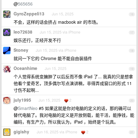
@
565656
GyroZeppeli13
Jun 15, 2025
16
不会，这样的话会挤占 macbook air 的市场。
leo72638
Jun 15, 2025 via iPhone
17
娱乐还行，正经开发不行
Stoney
Jun 15, 2025 via iPhone
18
就问一下它的 Chrome 能不能自由装插件
Oceanhime
Jun 15, 2025
19
个人觉得系统变臃肿了以后反而不像 iPad 了... 我真的只是想拿
他看个爱奇艺，顶多偶尔写点演讲稿，非得弄成窗口的形式 11
寸伤不起啊...
july1995
Jun 15, 2025
2
20
@
SmartNeo
#5 如果这就是你对电脑的定义的话，那的确可以
替代电脑了。我对电脑的定义是开放侧载，能干活，能挣钱，能
编码，有生产力，所以我认为，iPad ，始终是个玩具。
gigishy
Jun 16, 2025 via iPhone
2
21