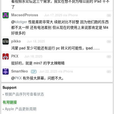
看视频水论坛这三个需求，我实在想不到为啥以前的 iPad 干不
了
MacsedProtoss
Jun 17, 2025 via iPhone
58
@
kilotiger
性能差距非常大 续航对比不好整 因为他们跑的东西
都不太一样 还有电池差别 但从现在的使用上来说那肯定是 M4
好很多的
pikko
Jun 18, 2025
59
鸿蒙 pad 至少可能还有运行 pc 转义的可能性，ipad……
PKX
Jun 18, 2025
60
挺好的，就是 mini7 的字太辣眼睛
SmartNeo
Jun 22, 2025 via iPhone
OP
61
@
PKX
有外接大屏幕，问题不大。
Support
根据产品序列号查看状态
›
有用链接
Apple 产品更新周期
›