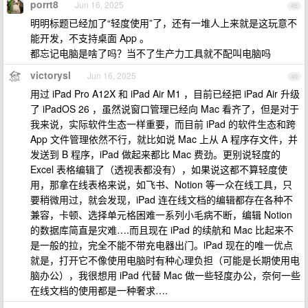
porrt8
Jun 16, 2025
48
明明标题已经加了“轻度使用”了，还有一堆人上来就是这玩意不
能开发，不支持桌面 App 。
都忘记电脑是啥了吗？当不了生产力工具就不配叫电脑吗
victorysl
Jun 16, 2025
49
用过 iPad Pro A12X 和 iPad Air M1 ，目前已经把 iPad Air 升级
了 iPadOS 26 ，虽然说窗口管理已经向 Mac 看齐了，但是对于
我来说，实际软件生态一样重要，而目前 iPad 的软件生态和跨
App 文件管理依然不行，就比如说 Mac 上从 A 程序存文件，并
发送到 B 程序，iPad 做起来都比 Mac 费劲。更别说轻度的
Excel 表格编辑了（透视表都没有），如果说这都不算轻度使
用，那拿在线表格来说，如飞书、Notion 等一众在线工具，只
要稍微用过，就会发现，iPad 连在线文档的编辑都存在各种不
兼容，卡顿、选择单元格困难一系列小毛病不断，编辑 Notion
的数据库简直是灾难….而且现在 iPad 的续航和 Mac 比起来不
是一般的拉，完全不能不带充电器出门。iPad 现在的唯一优点
就是，打开它不像使用电脑时有种心理负担（可能是长期使用电
脑办公），我很想用 iPad 代替 Mac 做一些轻度办公，奈何一些
在线文档的使用都是一种奢求….