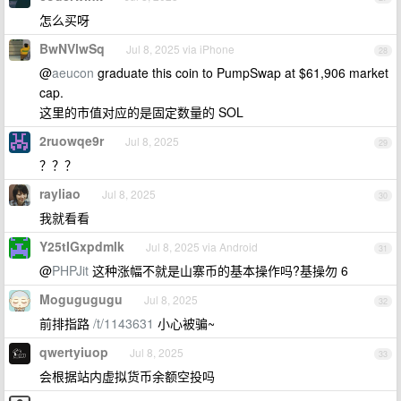
怎么买呀
BwNVlwSq
Jul 8, 2025 via iPhone
28
@
aeucon
graduate this coin to PumpSwap at $61,906 market
cap.
这里的市值对应的是固定数量的 SOL
2ruowqe9r
Jul 8, 2025
29
？？？
rayliao
Jul 8, 2025
30
我就看看
Y25tIGxpdmlk
Jul 8, 2025 via Android
31
@
PHPJit
这种涨幅不就是山寨币的基本操作吗?基操勿 6
Mogugugugu
Jul 8, 2025
32
前排指路
/t/1143631
小心被骗~
qwertyiuop
Jul 8, 2025
33
会根据站内虚拟货币余额空投吗