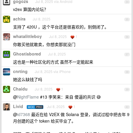
gogozs
Jul 8, 2025 via Android
34
v2ex 算国内论坛？
achira
Jul 8, 2025
35
支持了 420U ，这个平台还是很喜欢的，别倒闭了。
whatalittleboy
Jul 8, 2025
1
36
你敢买他就敢卖，你想卖那就没门
Ghostisbored
Jul 8, 2025
37
这也是一种社区化的方式 虽然不一定能起来
cnrting
Jul 8, 2025 via iPhone
38
她这么缺钱了吗
Chaidu
Jul 8, 2025
1
39
@
NightFlame
#13 李笑来：来自 傻逼的共识 😅
Livid
Jul 8, 2025
1
MOD
PRO
40
@
id7368
最近在给 V2EX 做 Solana 登录，调试过程中把去年 9
月创建的这个 token 给买毕业了。