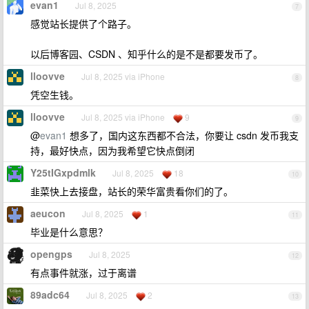
evan1
Jul 8, 2025
7
感觉站长提供了个路子。
以后博客园、CSDN 、知乎什么的是不是都要发币了。
lloovve
Jul 8, 2025 via iPhone
8
凭空生钱。
lloovve
Jul 8, 2025 via iPhone
9
9
@
evan1
想多了，国内这东西都不合法，你要让 csdn 发币我支
持，最好快点，因为我希望它快点倒闭
Y25tIGxpdmlk
Jul 8, 2025
18
10
韭菜快上去接盘，站长的荣华富贵看你们的了。
aeucon
Jul 8, 2025
1
11
毕业是什么意思？
opengps
Jul 8, 2025
12
有点事件就涨，过于离谱
89adc64
Jul 8, 2025
2
13