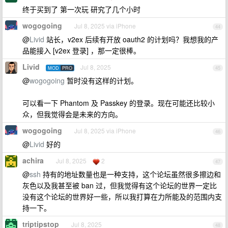
终于买到了 第一次玩 研究了几个小时
wogogoing
Jul 8, 2025 via iPhone
44
@
Livid
站长，v2ex 后续有开放 oauth2 的计划吗？我想我的产
品能接入 [v2ex 登录] ，那一定很棒。
Livid
Jul 8, 2025
MOD
PRO
45
@
wogogoing
暂时没有这样的计划。
可以看一下 Phantom 及 Passkey 的登录。现在可能还比较小
众，但我觉得会是未来的方向。
wogogoing
Jul 8, 2025 via iPhone
46
@
Livid
好的
achira
Jul 8, 2025
2
47
@
ssh
持有的地址数量也是一种支持，这个论坛虽然很多擦边和
灰色以及我甚至被 ban 过，但我觉得有这个论坛的世界一定比
没有这个论坛的世界好一些，所以我打算在力所能及的范围内支
持一下。
triptipstop
Jul 8, 2025
48