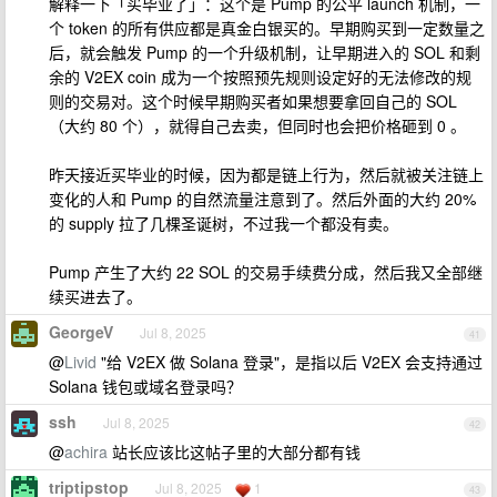
解释一下「买毕业了」：这个是 Pump 的公平 launch 机制，一
个 token 的所有供应都是真金白银买的。早期购买到一定数量之
后，就会触发 Pump 的一个升级机制，让早期进入的 SOL 和剩
余的 V2EX coin 成为一个按照预先规则设定好的无法修改的规
则的交易对。这个时候早期购买者如果想要拿回自己的 SOL
（大约 80 个），就得自己去卖，但同时也会把价格砸到 0 。
昨天接近买毕业的时候，因为都是链上行为，然后就被关注链上
变化的人和 Pump 的自然流量注意到了。然后外面的大约 20%
的 supply 拉了几棵圣诞树，不过我一个都没有卖。
Pump 产生了大约 22 SOL 的交易手续费分成，然后我又全部继
续买进去了。
GeorgeV
Jul 8, 2025
41
@
Livid
"给 V2EX 做 Solana 登录"，是指以后 V2EX 会支持通过
Solana 钱包或域名登录吗？
ssh
Jul 8, 2025
42
@
achira
站长应该比这帖子里的大部分都有钱
triptipstop
Jul 8, 2025
1
43