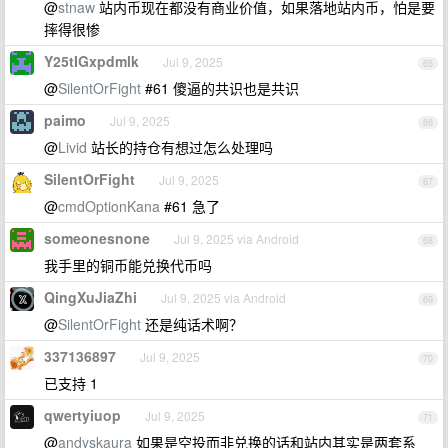
@
stnaw
站内币现在都没有商业价值，如果落地站内币，怕是要
摔得很惨
Y25tIGxpdmlk
Jul 9, 2025
65
@
SilentOrFight
#61 傻逼的共识也是共识
paimo
Jul 9, 2025
66
@
Livid
站长的持仓有想过怎么处理吗
SilentOrFight
Jul 9, 2025
67
@
cmdOptionKana
#61 急了
someonesnone
Jul 9, 2025 via Android
68
我手里的铜币能兑换代币吗
QingXuJiaZhi
Jul 9, 2025 via Android
69
@
SilentOrFight
还是纯话术啊？
337136897
Jul 9, 2025
70
已支持 1
qwertyiuop
Jul 9, 2025
71
@
andyskaura
如果是空投而非兑换的话和站内其实是两套系