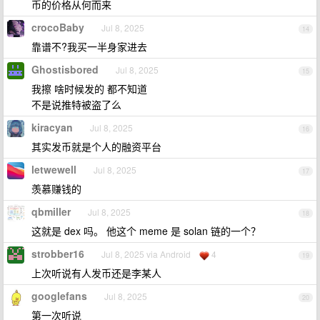
币的价格从何而来
crocoBaby
Jul 8, 2025
14
靠谱不?我买一半身家进去
Ghostisbored
Jul 8, 2025
15
我擦 啥时候发的 都不知道
不是说推特被盗了么
kiracyan
Jul 8, 2025
16
其实发币就是个人的融资平台
letwewell
Jul 8, 2025
17
羡慕赚钱的
qbmiller
Jul 8, 2025
18
这就是 dex 吗。 他这个 meme 是 solan 链的一个？
strobber16
Jul 8, 2025 via Android
4
19
上次听说有人发币还是李某人
googlefans
Jul 8, 2025
20
第一次听说