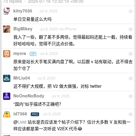
73 replies
•
2025-07-16 13:32:19 +08:00
kitty7030
Jul 8, 2025
1
单日交易量这么大吗
BigMikey
Jul 8, 2025 via iPhone
2
我入了一些，翻了差不多两倍，觉得最起码还能上一截，持续看
好哈哈哈哈，觉得不只这点价值。
myora
Jul 8, 2025
OP
3
原来是站长大手笔买满内盘了啊。以后跟 v 站有联动，这不得去
加个仓了
MrLiu04
Jul 8, 2025
4
这不得扩大规模，把 V2 做大做强，对标 twitter
NoOneNoBody
Jul 8, 2025
5
“国内”似乎描述不正确吧？
id7368
Jul 8, 2025
PRO
6
@
Livid
站长是否应该发个帖子介绍下？估计大多数 V 友和我一
样应该都是第一次听说 V2EX 代币😂