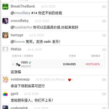
BreakTheBank
Jul 8, 2025
21
@
crocoBaby
#14 你还不如扔给我
crocoBaby
Jul 8, 2025
22
@
huoshanhui
你可以后面高价接,炒起来就好
harryge
Jul 8, 2025
23
@
lloovve
笑死，支持 csdn 发币！
PHPJit
Jul 8, 2025
24
这涨幅
voidmnwzp
Jul 8, 2025 via iPhone
1
25
亲自下场割韭菜可还行
gpt5
Jul 8, 2025
26
发帖倒车接人，你们不上车！
coderwink
Jul 8, 2025
27