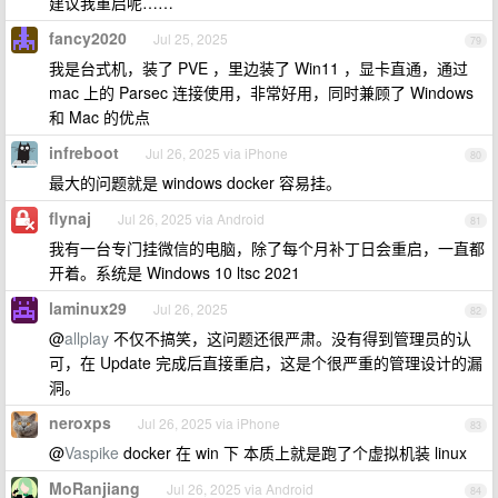
建议我重启呢……
fancy2020
Jul 25, 2025
79
我是台式机，装了 PVE ，里边装了 Win11 ，显卡直通，通过
mac 上的 Parsec 连接使用，非常好用，同时兼顾了 Windows
和 Mac 的优点
infreboot
Jul 26, 2025 via iPhone
80
最大的问题就是 windows docker 容易挂。
flynaj
Jul 26, 2025 via Android
81
我有一台专门挂微信的电脑，除了每个月补丁日会重启，一直都
开着。系统是 Windows 10 ltsc 2021
laminux29
Jul 26, 2025
82
@
allplay
不仅不搞笑，这问题还很严肃。没有得到管理员的认
可，在 Update 完成后直接重启，这是个很严重的管理设计的漏
洞。
neroxps
Jul 26, 2025 via iPhone
83
@
Vaspike
docker 在 win 下 本质上就是跑了个虚拟机装 linux
MoRanjiang
Jul 26, 2025 via Android
84