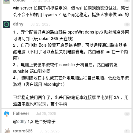
48
win server 长期开机挺稳定的，但 wsl 长期跑确实没试过，感觉
会不会不如裸用 hyper-v ？这个肯定稳定，挺多人拿来做 aio 的
ddhy
Jul 25, 2025
49
1 、弄个配置好点的路由器装 openWrt ddns ipv6 映射域名外网
可访问到（玩 doker 365 天在线）
2 、自己电脑 Bois 设置开启网络唤醒，可以远程通过路由器唤
醒电脑（不用了可以直接关机电脑省电，路由器和 pc 在一个内
网）
3 、电脑上安装串流软件 sunshile 开机自启，路由器转发
sunshile 端口到外网
4 、随时随地在手机或其它外地电脑远程自己电脑，低延迟串流
游戏（客户端用 Moonlight ）
已经稳定使用两年了，出差用破笔记本连接家里电脑打 3A ，用
酒店电视也可以玩，带个手柄
Fallever
Jul 25, 2025
50
@
ddhy
1,2 是个好路子
totoro625
Jul 25, 2025
51