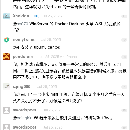
是在 windows 运行，但是我在 windows 里面套了个虚拟机来做
路由，这样就可以跳过 vpn 的一些奇怪的限制。
Xheldon
Jul 25, 2025
OP
31
@
sp670
WinServer 的 Docker Desktop 也是 WSL 形式跑的
吗？
nomytwins
Jul 25, 2025
32
pve 安装了 ubuntu centos
pendulum
Jul 25, 2025 via iPhone
33
我，打游戏+跑模型，wsl 部署一些常见的服务，然后用 ts 组
网，平时上班就关显示器，跑模型也只是需要的时候才跑，感觉
用不了多少电，也不像专用服务器那么吵
izjing666
Jul 25, 2025
34
我之前用了一台小米 mini 主机，连续开机 2 个多月之后有一天
莫名关机打不开了，好像是 CPU 烧了？
swordspoet
Jul 25, 2025
35
@
beingbin
#8 我用米家智能开关测过，待机功耗 13w 。
swordspoet
Jul 25, 2025
36