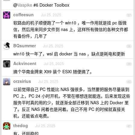
@
Vaspike
#6 Docker Toolbox
coffeesun
Jul 25, 2025
37
软路由的机子顺便跑了一个 win10 ，唯一作用就是挂 pc 版微
信，然后用来同步文件到 nas 上，这样所有微信的各种文件都
有备份件，几年了
BQsummer
Jul 25, 2025
38
win10 快一年了，wsl 启 docker 当 nas ，缺点是耗电和更新
Ackvincent
Jul 25, 2025
39
搞个华南金牌来 X99 装个 ESXI 随便搞了。
orzsirius
Jul 25, 2025
40
以前觉得自己 PC 性能比 NAS 强很多，当然要把服务尽量装到
PC 上，PC 24 小时开机，不管在哪想连就能连。后来发现这些
服务平时真的用的少，就逐渐全部迁移到 NAS 上的 Docker 里
了。反正 NAS 闲着也是闲着。自己不用 PC 的时候就直接关
机，还能省点电费。
thedog
Jul 25, 2025
41
有，还挺稳的