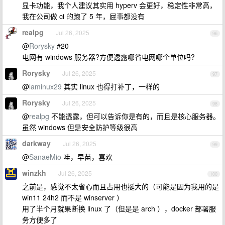
显卡功能，我个人建议其实用 hyperv 会更好，稳定性非常高，
我在公司做 ci 的跑了 5 年，屁事都没有
realpg
Jul 26, 2025
96
@
Rorysky
#20
电网有 windows 服务器?方便透露哪省电网哪个单位吗?
Rorysky
Jul 26, 2025
97
@
laminux29
其实 linux 也得打补丁，一样的
Rorysky
Jul 26, 2025
98
@
realpg
不能透露，但可以告诉你是有的，而且是核心服务器。
虽然 windows 但是安全防护等级很高
darkway
Jul 26, 2025
99
@
SanaeMio
哇，早苗，喜欢
winzkh
Jul 26, 2025
100
之前是，感觉不太省心而且占用也挺大的（可能是因为我用的是
win11 24h2 而不是 winserver ）
用了半个月就果断换 linux 了（但是是 arch ），docker 部署服
务方便多了