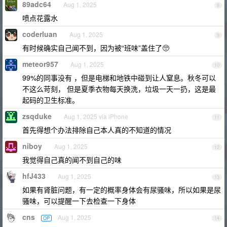
89adc64
Aug 1, 2025
8
喷点花露水
coderluan
Aug 1, 2025
9
有时候确实自己闻不到，因为被“班味”盖住了🥺
meteor957
Aug 1, 2025
10
99%的同事没有 ，但是电梯和地铁中碰到让人窒息。秋冬可以
不这么苛刻， 但是夏季衣物每天换洗，垃圾一天一扔，这是最
起码的卫生标准。
zsqduke
Aug 1, 2025 via iPhone
11
首先得想个办法排除自己本人真的不知道的情况
niboy
Aug 1, 2025
12
我觉得自己真的闻不到自己的味
hfJ433
Aug 1, 2025
13
如果有肾脏问题，有一定的概率身体会有尿骚味，所以如果是尿
骚味，可以提醒一下去检查一下身体
cns
Aug 1, 2025
OP
14