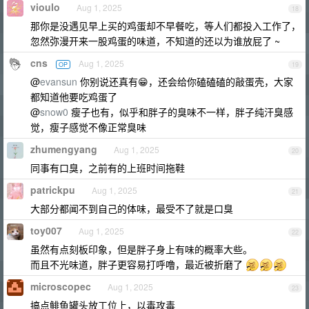
vioulo
Aug 1, 2025
18
那你是没遇见早上买的鸡蛋却不早餐吃，等人们都投入工作了，
忽然弥漫开来一股鸡蛋的味道，不知道的还以为谁放屁了 ~
cns
Aug 1, 2025
OP
19
@
evansun
你别说还真有😁，还会给你磕磕磕的敲蛋壳，大家
都知道他要吃鸡蛋了
@
snow0
瘦子也有，似乎和胖子的臭味不一样，胖子纯汗臭感
觉，瘦子感觉不像正常臭味
zhumengyang
Aug 1, 2025
20
同事有口臭，之前有的上班时间拖鞋
patrickpu
Aug 1, 2025
21
大部分都闻不到自己的体味，最受不了就是口臭
toy007
Aug 1, 2025
22
虽然有点刻板印象，但是胖子身上有味的概率大些。
而且不光味道，胖子更容易打呼噜，最近被折磨了
microscopec
Aug 1, 2025
23
搞点鲱鱼罐头放工位上，以毒攻毒