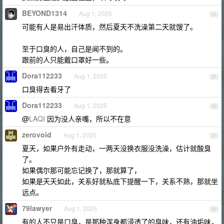
BEYOND1314
Aug 1, 2025
24
可能有人是易出汗体质，然后夏天不洗澡第二天就馊了。
至于口臭的人，自己是闻不到的。
跟前的人只能戴口罩好一些。
Dora112233
Aug 1, 2025
25
口臭得去看牙了
Dora112233
Aug 1, 2025
26
@
LAQI
因为没人亲嘴，所以不在意
zerovoid
Aug 1, 2025
27
夏天，如果户外有走动，一两天没换衣服没洗澡，估计就酸臭
了。
如果偶尔那可能忘记换了，那就算了，
如果是天天如此，关系好就私底下提醒一下，关系不熟，那就坐
远点。
79lawyer
Aug 1, 2025
28
有的人不只是口臭，是那种浑身都浸透了的臭味，还有油垢味，