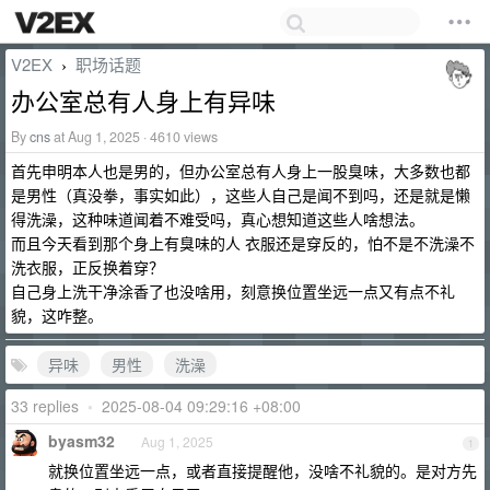
V2EX
职场话题
›
办公室总有人身上有异味
By
cns
at Aug 1, 2025 · 4610 views
首先申明本人也是男的，但办公室总有人身上一股臭味，大多数也都
是男性（真没拳，事实如此），这些人自己是闻不到吗，还是就是懒
得洗澡，这种味道闻着不难受吗，真心想知道这些人啥想法。
而且今天看到那个身上有臭味的人 衣服还是穿反的，怕不是不洗澡不
洗衣服，正反换着穿？
自己身上洗干净涂香了也没啥用，刻意换位置坐远一点又有点不礼
貌，这咋整。
异味
男性
洗澡
33 replies
•
2025-08-04 09:29:16 +08:00
byasm32
Aug 1, 2025
1
就换位置坐远一点，或者直接提醒他，没啥不礼貌的。是对方先