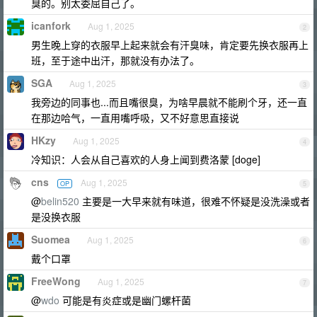
臭的。别太委屈自己了。
icanfork
Aug 1, 2025
2
男生晚上穿的衣服早上起来就会有汗臭味，肯定要先换衣服再上
班，至于途中出汗，那就没有办法了。
SGA
Aug 1, 2025
3
我旁边的同事也...而且嘴很臭，为啥早晨就不能刷个牙，还一直
在那边哈气，一直用嘴呼吸，又不好意思直接说
HKzy
Aug 1, 2025
4
冷知识：人会从自己喜欢的人身上闻到费洛蒙 [doge]
cns
Aug 1, 2025
OP
5
@
belin520
主要是一大早来就有味道，很难不怀疑是没洗澡或者
是没换衣服
Suomea
Aug 1, 2025
6
戴个口罩
FreeWong
Aug 1, 2025
7
@
wdo
可能是有炎症或是幽门螺杆菌