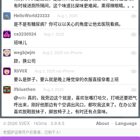
有时候进厕所隔间，这个味道比屎味更难闻，熏得辣眼睛。。。
HelloWorld23333
Aug 1, 2025
29
是不是有糖尿病？你可以以关心的角度让他去医院看病。
cs3230524
Aug 1, 2025
30
班味儿
wegbjwjm
Aug 2, 2025 via iPhone
31
辞，换公司
X0V0X
Aug 2, 2025 via iPhone
32
要么是胖子，要么就是晚上睡觉穿的衣服直接穿着上班
ifbluethen
Aug 4, 2025
33
@
wdo
真的，我旁边这个就是，喜欢张嘴打哈欠，打嗝还要把气
呼出来，刚好他那边有个空调出风口，都吹我这来了。在办公室
喜欢脱鞋脱袜子，脚放椅子上，有时还有点臭味。
© 2026 V2EX · 163ms · 3.9.8.5
About
·
Language
老倔驴证券开户巨靠谱，已助千人!