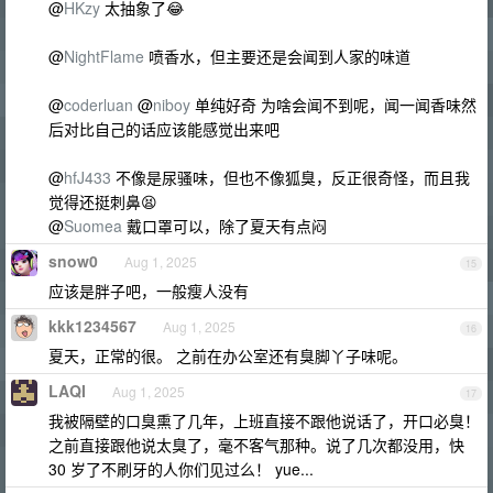
@
HKzy
太抽象了😂
@
NightFlame
喷香水，但主要还是会闻到人家的味道
@
coderluan
@
niboy
单纯好奇 为啥会闻不到呢，闻一闻香味然
后对比自己的话应该能感觉出来吧
@
hfJ433
不像是尿骚味，但也不像狐臭，反正很奇怪，而且我
觉得还挺刺鼻😫
@
Suomea
戴口罩可以，除了夏天有点闷
snow0
Aug 1, 2025
15
应该是胖子吧，一般瘦人没有
kkk1234567
Aug 1, 2025
16
夏天，正常的很。 之前在办公室还有臭脚丫子味呢。
LAQI
Aug 1, 2025
17
我被隔壁的口臭熏了几年，上班直接不跟他说话了，开口必臭！
之前直接跟他说太臭了，毫不客气那种。说了几次都没用，快
30 岁了不刷牙的人你们见过么！ yue...