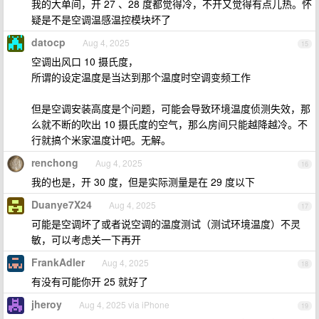
我的大单间，开 27 、28 度都觉得冷，不开又觉得有点儿热。怀
疑是不是空调温感温控模块坏了
datocp
Aug 4, 2025
15
空调出风口 10 摄氏度，
所谓的设定温度是当达到那个温度时空调变频工作
但是空调安装高度是个问题，可能会导致环境温度侦测失效，那
么就不断的吹出 10 摄氏度的空气，那么房间只能越降越冷。不
行就搞个米家温度计吧。无解。
renchong
Aug 4, 2025
16
我的也是，开 30 度，但是实际测量是在 29 度以下
Duanye7X24
Aug 4, 2025
17
可能是空调坏了或者说空调的温度测试（测试环境温度）不灵
敏，可以考虑关一下再开
FrankAdler
Aug 4, 2025
18
有没有可能你开 25 就好了
jheroy
Aug 4, 2025 via iPhone
19