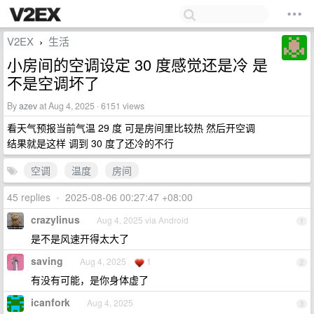
V2EX
生活
›
小房间的空调设定 30 度感觉还是冷 是
不是空调坏了
By
azev
at Aug 4, 2025 · 6151 views
看天气预报当前气温 29 度 可是房间里比较热 然后开空调
结果就是这样 调到 30 度了还冷的不行
空调
温度
房间
45 replies
•
2025-08-06 00:27:47 +08:00
crazylinus
Aug 4, 2025 via Android
1
是不是风速开得太大了
saving
Aug 4, 2025
1
2
有没有可能，是你身体虚了
icanfork
Aug 4, 2025
3