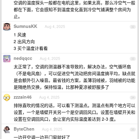
空调的温度探头一般都在电机这里，如果太高，那么冷空气一般
都在下面，它会感知不到温度变化直到冷空气铺满整个房间为
止。
SumnusKK
Aug 4, 2025
32
1 风速
2 出风方向
3 买个温度计看看
nedqqcc
Aug 4, 2025
33
太正常了，空调的测温器不准导致的，解决办法，空气循环扇
（不是电风扇），可以促进空气流动把房间温度搞平均，缺点就
是会额外引入噪音。最省钱的方案，盖薄羽绒被，羽绒被的功能
是隔绝热交换，保持恒温，比那种夏凉被舒服多了
zzzain46
Aug 4, 2025
34
排除直吹的情况的话，可以看下测温点。测温点有两个地方可以
设置，一个是墙壁开关另一个是空调回风口。设置在墙壁开关和
设置在空调回风口，会让室内实际温度差达到 2-3 度。
ByteChen
Aug 4, 2025
35
一边开空调一边开门窗就好了