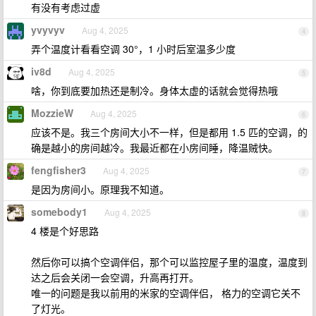
有没有考虑过虚
yvyvyv
Aug 4, 2025
4
弄个温度计看看空调 30°，1 小时后室温多少度
iv8d
Aug 4, 2025
5
啥，你到底要加热还是制冷。身体太虚的话就会觉得热哦
MozzieW
Aug 4, 2025
6
应该不是。我三个房间大小不一样，但是都用 1.5 匹的空调，的
确是越小的房间越冷。我最近都在小房间睡，降温贼快。
fengfisher3
Aug 4, 2025
7
是因为房间小。原理我不知道。
somebody1
Aug 4, 2025
8
4 楼是个好思路
然后你可以搞个空调伴侣，那个可以监控屋子里的温度，温度到
达之后会关闭一会空调，升高再打开。
唯一的问题是我以前用的米家的空调伴侣， 格力的空调它关不
了灯光。