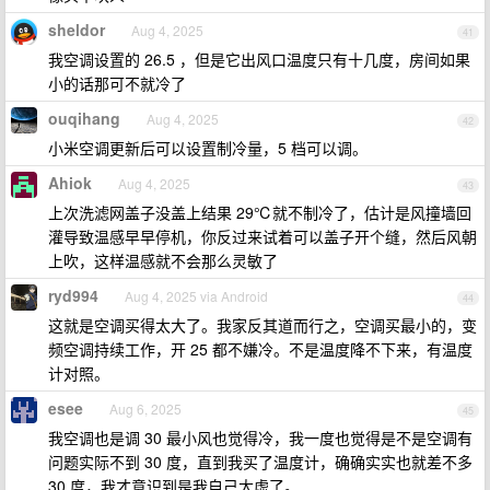
sheldor
Aug 4, 2025
41
我空调设置的 26.5 ，但是它出风口温度只有十几度，房间如果
小的话那可不就冷了
ouqihang
Aug 4, 2025
42
小米空调更新后可以设置制冷量，5 档可以调。
Ahiok
Aug 4, 2025
43
上次洗滤网盖子没盖上结果 29℃就不制冷了，估计是风撞墙回
灌导致温感早早停机，你反过来试着可以盖子开个缝，然后风朝
上吹，这样温感就不会那么灵敏了
ryd994
Aug 4, 2025 via Android
44
这就是空调买得太大了。我家反其道而行之，空调买最小的，变
频空调持续工作，开 25 都不嫌冷。不是温度降不下来，有温度
计对照。
esee
Aug 6, 2025
45
我空调也是调 30 最小风也觉得冷，我一度也觉得是不是空调有
问题实际不到 30 度，直到我买了温度计，确确实实也就差不多
30 度，我才意识到是我自己太虚了。