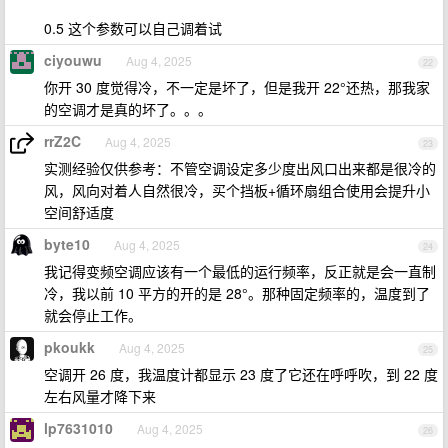
0.5 这个参数可以自己调着试
ciyouwu
Aug 4, 2025
22
你开 30 度觉得冷，不一定是坏了，但是我开 22°还热，那我家
的空调才是真的坏了。。。
rrZ2C
Aug 4, 2025
23
实测经验仅供参考：不管空调设定多少度出风口出来都是很冷的
风，风向对着人自然很冷，买个挡板+循环扇组合使用会提升小
空间舒适度
byte10
Aug 4, 2025
24
我记得变频空调应该有一个最低的运行频率，反正就是会一直制
冷，我以前 10 平方的开的是 28°。那种固定频率的，温度到了
就会停止工作。
pkoukk
Aug 4, 2025
25
空调开 26 度，我温度计都显示 23 度了它还在呼呼吹，到 22 度
左右风量才降下来
lp7631010
Aug 4, 2025
26