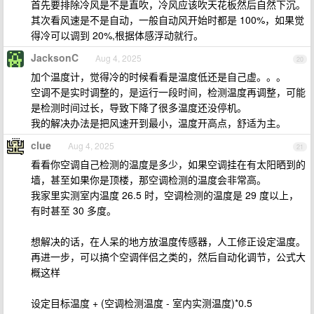
首先要排除冷风是不是直吹，冷风应该吹天花板然后自然下沉。
其次看风速是不是自动，一般自动风开始时都是 100%，如果觉
得冷可以调到 20%,根据体感浮动就行。
JacksonC
Aug 4, 2025
20
加个温度计，觉得冷的时候看看是温度低还是自己虚。。。
空调不是实时调整的，是运行一段时间，检测温度再调整，可能
是检测时间过长，导致下降了很多温度还没停机。
我的解决办法是把风速开到最小，温度开高点，舒适为主。
clue
Aug 4, 2025
21
看看你空调自己检测的温度是多少，如果空调挂在有太阳晒到的
墙，甚至如果你是顶楼，那空调检测的温度会非常高。
我家里实测室内温度 26.5 时，空调检测的温度是 29 度以上，
有时甚至 30 多度。
想解决的话，在人呆的地方放温度传感器，人工修正设定温度。
再进一步，可以搞个空调伴侣之类的，然后自动化调节，公式大
概这样
设定目标温度 + (空调检测温度 - 室内实测温度)*0.5