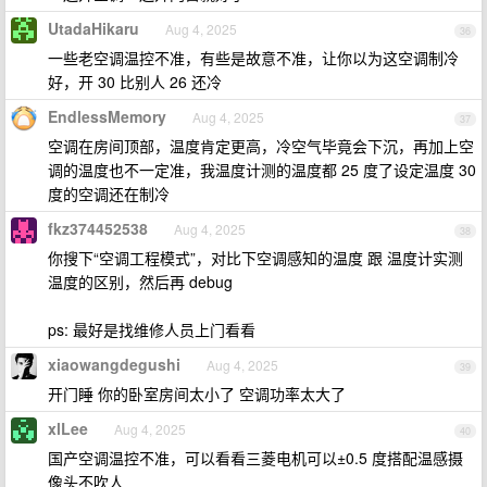
UtadaHikaru
Aug 4, 2025
36
一些老空调温控不准，有些是故意不准，让你以为这空调制冷
好，开 30 比别人 26 还冷
EndlessMemory
Aug 4, 2025
37
空调在房间顶部，温度肯定更高，冷空气毕竟会下沉，再加上空
调的温度也不一定准，我温度计测的温度都 25 度了设定温度 30
度的空调还在制冷
fkz374452538
Aug 4, 2025
38
你搜下“空调工程模式”，对比下空调感知的温度 跟 温度计实测
温度的区别，然后再 debug
ps: 最好是找维修人员上门看看
xiaowangdegushi
Aug 4, 2025
39
开门睡 你的卧室房间太小了 空调功率太大了
xlLee
Aug 4, 2025
40
国产空调温控不准，可以看看三菱电机可以±0.5 度搭配温感摄
像头不吹人