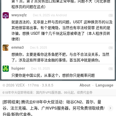
第 1 点，第 2 点劳务出口如果正常申报，问题不大（河北承德
程序员的问题在这点）
wwyxqfz
Dec 9, 2025 via Android
73
就是违法的，无非是上秤与否的问题，USDT 这种换货币的以及
其他很容易出事，有个是掩隐，当然也有非法经营罪 还有的是
诈骗，想换 USDT 赚个几千块这玩意被牵连了（本人程序员转
律师）
emma3
Dec 9, 2025
74
想搞你，主要是看你这条鱼肥不肥，与合不合法没关系，当然
了，涉及这些所谓非法金融的事情，首当其冲就是搞你。
huigeer
Dec 10, 2025
75
只要你是中国公民，从事这个，想抓你只是概率问题
© 2026 V2EX · 117ms · 3.9.8.5
About
·
Language
618年中大促即将结束：国内外VPS服务器，99元起，续费代金券
[即将结束] 腾讯云618年中大促活动：硅谷CN2、首尔、曼
›
谷、法兰克福、上海、广州VPS服务器，另可免费领取续费/
升级/新购代金券。