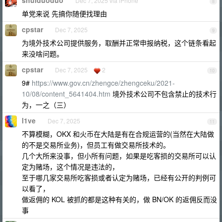
shuiduoduo
Dec 7, 2025 via iPhone
8
单党来说 先搞你随便找理由
cpstar
Dec 7, 2025
9
为境外技术公司提供服务，取酬并正常申报纳税，这个链条看起
来没啥问题。
cpstar
Dec 7, 2025
2
10
9#
https://www.gov.cn/zhengce/zhengceku/2021-
10/08/content_5641404.htm
境外技术公司不包含禁止的技术行
为，一之（三）
l1ve
Dec 7, 2025
11
不算模糊，OKX 和火币在大陆是有在合规运营的(当然在大陆做
的不是交易所业务)，但员工有做交易所技术的。
几个大所来没事，但小所有问题，如果是吃客损的交易所可以认
定为赌场，这个情况是违法的，
至于哪几家交易所吃客损或者认定为赌场，已经有公开的判例可
以看了，
做返佣的 KOL 被抓的都是这种有关的，做 BN/OK 的返佣反而没
事