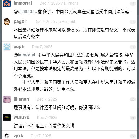
lmmortal
Dec 7, 2025 via iPhone
17
@
dji38838c
想多了，中国公民就算在火星也受中国刑法管辖
pagxir
Dec 7, 2025 via Android
18
本国最基础法律本来就可以随便改，现在即使没有条文，不代表
以后没有条文
euph
Dec 7, 2025
19
@
lmmortal
《 中华人民共和国刑法》第七条 [属人管辖权] 中华
人民共和国公民在中华人民共和国领域外犯本法规定之罪的，适
用本法，但是按本法规定的最高刑为三年以下有期徒刑的，可以
不予追究。
中华人民共和国国家工作人员和军人在中华人民共和国领域
外犯本法规定之罪的，适用本法。
lijianan
Dec 7, 2025
20
屁事没有，法律还不让闯红灯呢，你没闯过么
wuruxu
Dec 7, 2025
21
讲理，不在理上，而看你怎么讲
zyxk
Dec 7, 2025
22