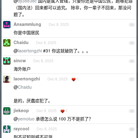
@
dji38838c
国内是属人管辖，只要你还是中国公民，跑哪犯罪
（国内法）回来都可以追究。 除非，你一辈子不回来，那没问
题了。
Ansammlung
Dec 8, 2025
34
你是中国居民
Chaidu
Dec 8, 2025
35
@
laoertongzhi
#31 你这就破防了。。。
sincw
Dec 8, 2025
36
海外账户
laoertongzhi
Dec 8, 2025
1
37
@
Chaidu
是的，厌蠢症犯了。
jiekeop
Dec 8, 2025
1
38
@
yemoluo
承德怎么说 100 万不是抓了？
raycool
Dec 8, 2025
39
刑不可知则威不可测