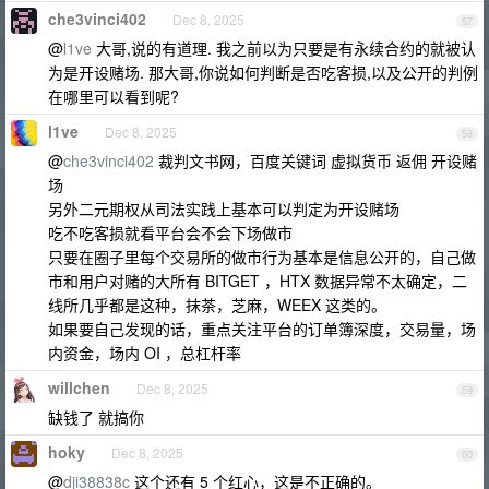
che3vinci402
Dec 8, 2025
57
@
l1ve
大哥,说的有道理. 我之前以为只要是有永续合约的就被认
为是开设赌场. 那大哥,你说如何判断是否吃客损,以及公开的判例
在哪里可以看到呢?
l1ve
Dec 8, 2025
58
@
che3vinci402
裁判文书网，百度关键词 虚拟货币 返佣 开设赌
场
另外二元期权从司法实践上基本可以判定为开设赌场
吃不吃客损就看平台会不会下场做市
只要在圈子里每个交易所的做市行为基本是信息公开的，自己做
市和用户对赌的大所有 BITGET ，HTX 数据异常不太确定，二
线所几乎都是这种，抹茶，芝麻，WEEX 这类的。
如果要自己发现的话，重点关注平台的订单簿深度，交易量，场
内资金，场内 OI ，总杠杆率
willchen
Dec 8, 2025
59
缺钱了 就搞你
hoky
Dec 8, 2025
60
@
dji38838c
这个还有 5 个红心，这是不正确的。