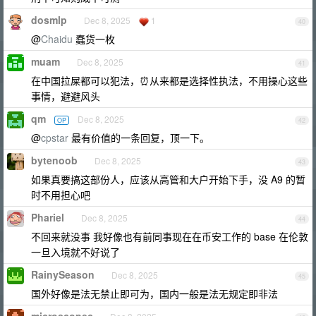
dosmlp
Dec 8, 2025
1
40
@
Chaidu
蠢货一枚
muam
Dec 8, 2025
41
在中国拉屎都可以犯法，⏰从来都是选择性执法，不用操心这些
事情，避避风头
qm
Dec 8, 2025
OP
42
@
cpstar
最有价值的一条回复，顶一下。
bytenoob
Dec 8, 2025
43
如果真要搞这部份人，应该从高管和大户开始下手，没 A9 的暂
时不用担心吧
Phariel
Dec 8, 2025
44
不回来就没事 我好像也有前同事现在在币安工作的 base 在伦敦
一旦入境就不好说了
RainySeason
Dec 8, 2025
45
国外好像是法无禁止即可为，国内一般是法无规定即非法