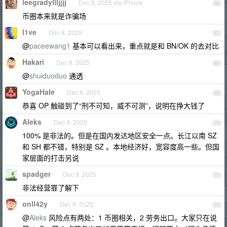
leegradyllljjjj
Dec 8, 2025 via iPhone
66
币圈本来就是诈骗场
l1ve
Dec 8, 2025
67
@
paceewang1
基本可以看出来，重点就是和 BN/OK 的去对比
Hakari
Dec 8, 2025
68
@
shuiduoduo
通透
YogaHale
Dec 8, 2025
69
恭喜 OP 触碰到了“刑不可知，威不可测”，说明在挣大钱了
Aleks
Dec 9, 2025
70
100% 是非法的。但是在国内发达地区安全一点。长江以南 SZ
和 SH 都不错，特别是 SZ 。本地经济好，宽容度高一些。但国
家层面的打击另说
spadger
Dec 9, 2025
71
非法经营罪了解下
onll42y
Dec 9, 2025
72
@
Aleks
风险点有两处：1 币圈相关，2 劳务出口。大家只在说