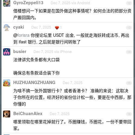
GyroZeppeli13
Dec 7, 2025 via Android
12
借楼想问一下如果是在国外做这种事情呢？如何合法的把部分资
产搬回国内。
cyaki
Dec 7, 2025
1
13
@
forisra
你搜论坛里 USDT 出金, 一般就走海妖转成法币, 再出
到 ifast 银行, 之后就是银行间转账了
busier
Dec 7, 2025 via iPhone
14
法律讲究条条都有大口袋
确保总有条款适合装下你
HUZHUANGZHUANG
Dec 7, 2025
15
为啥不搞一张外国银行卡？或者香港卡？ 准确的来说：这取决
于你所在的位置，经济好的省份估计松一些，要是在中西部，那
你懂的
BeiChuanAlex
Dec 7, 2025
16
哪里领取在哪里花掉就行了。币圈赚钱，币圈花，一份不要带回
家。