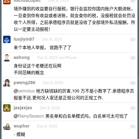
microscopec
Dec 8, 2025
46
境外赚到的收益要自行报税，银行会监控你国内账户大额进帐，
一旦查到你有收益或者进账，就会查你的税，没报税就会处罚没
收个人所得，之前承德程序员就是没收了全部境外私活报酬，所
以一定要主动报税！
luojiyin87
Dec 8, 2025
47
来个本地人举报， 就跑不了了
ashong
Dec 8, 2025 via iPhone
48
身份证这个老梗还在玩啊
不同范畴的概念
pweng286
Dec 8, 2025
49
@
yemoluo
地方缺钱缺的厉害,100 万不是小数字了.承德程序员
殷鉴不远.更何况人家还是正规公司的正规工作.
jaxjaxjax
Dec 8, 2025
50
@
RainySeason
黑名单和白名单模式吗，白名单可太可怕了
wupher
Dec 8, 2025
51
- 模糊