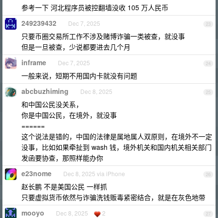
参考一下 河北程序员被控翻墙没收 105 万人民币
249239432
Dec 7, 2025
23
只要币圈交易所工作不涉及赌博诈骗一类被查，就没事
但是一旦被查，少说都要进去几个月
inframe
Dec 7, 2025
24
一般来说，短期不用国内卡就没有问题
abcbuzhiming
Dec 8, 2025
25
和中国公民没关系，
你是中国公民，在境外，就没事
======
这个说法是错的，中国的法律是属地属人双原则，在境外不一定
没事，比如如果牵扯到 wash 钱，境外机关和国内机关相关部门
发函要协查，那照样能办你
e23nome
Dec 8, 2025 via iPhone
26
赵长鹏 不是美国公民 一样抓
只要虚拟货币依然与诈骗洗钱贩毒紧密结合，就是在灰色地带
mooyo
Dec 8, 2025
2
27