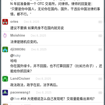
N 年前准备做一个 OTC 交易所，问律师。律师的回复是：
“只要是你中国人，无论你在国内、国外，干违反中国法律的事
情，都不行。”
ories
Dec 8, 2025
61
建议不要搞 如果肉身不在国内就另说
Moishine
Dec 8, 2025
62
法律是随机应变的。
dji38838c
Dec 8, 2025
63
@
hoky
哈哈
你在国外绿卡，并不回国，也不打算回国了（比如方舟子），还
能给你抓回来？
LandCruiser
Dec 8, 2025
64
政法政法，政字在前，法字再后。
paceewang1
Dec 8, 2025
65
@
l1ve
#58 大佬细说怎么自己发现呢？交易量能看出来吗？