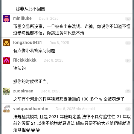
- 除非从此不回国
miniliuke
Dec 8, 2025
52
币圈交易所没事，一旦被查出来洗钱、诈骗，你说你不知道不懂
没参与谁都不信，你跳进黄河也洗不清
longzhou6431
Dec 8, 2025
53
有点像带着答案问问题
Rickkkkkkk
Dec 8, 2025
54
违法的
抓你的时候很正当。
zuosiruan
Dec 8, 2025
55
之前有个河北的程序猿累死累活赚的 100 多个 w 全被罚走了
vietquocthanhtin
Dec 8, 2025 via Android
56
法規極其模糊 且是 2021 年臨時定義 法律不具有追往性 21 年以
前的沒事 21 以後不給稅就算違法 總結只要不給大老爺們錢就違
法咧捏😭😭😭