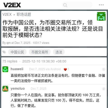
V2EX
职场话题
›
作为中国公民，为币圈交易所工作，领
取报酬，是否违法相关法律法规？还是说目
前处于模糊状态？
By
qm
at Dec 7, 2025 · 10317 views
中国公民
币圈交易所
违法
75 replies
•
2025-12-10 19:36:30 +08:00
huaweii
Dec 7, 2025 via Android
1
1
直接把加密币写进正文的法条是没有的，但随便套个金融、诈骗
一类的法规你一样被抓被判。
yemoluo
Dec 7, 2025
2
只要你一个人在国内，就没事。就你那顶破天的 100 万工资，
人家耗时耗力，结果发现只罚 100 万，得不偿失。然后，这
行，做了不要说。