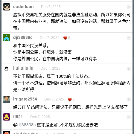
coderluan
Dec 7, 2025
3
虚拟币交易相关服务在国内就是非法金融活动，所以如果你公司
在中国境内有业务，那就违法。如果没有的话，那就属于灰色地
带。
dji38838c
Dec 7, 2025
6
4
和中国公民没关系，
你是中国公民，在境外，就没事
你是外国公民，在中国境内搞，一样可以有事
liuliuliuliu
Dec 7, 2025
5
不处于模糊状态，属于 100%的非法状态。
讲一个基本道理，使用翻墙是非法的，那么通过翻墙所得报酬均
是非法所得
irrigate2554
Dec 7, 2025
7
6
经典在 V 站问违法，只能说不抓则已，想抓光是上 V 站都够了
ff521
Dec 7, 2025
7
@
dji38838c
这才是正解 ,不如趁机移民出去吧