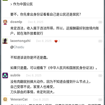
> 作为中国公民
要不，你先拿出身份证看看自己是公民还是居民？
dosmlp
Dec 8, 2025
30
肯定违法，收入属于违法所得，所以，这报酬最好别放境内账
户，就在海外放着就行
laoertongzhi
Dec 8, 2025
2
31
@
Chaidu
不知道该说你是坏还是蠢。
如果只是蠢，可以细看下《中华人民共和国居民身份证法》。
subtle
Dec 8, 2025
32
没有肉翻就别搞大动作，因为不知道会撞到什么节点上，
自己受罪不说，家里人也难受，
刀头舔血的事情，肯定利润大，
VeteranCat
Dec 8, 2025
33