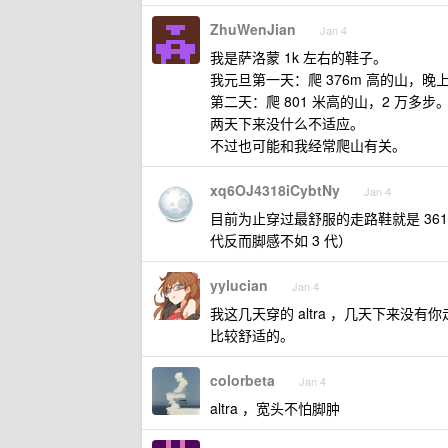
ZhuWenJian
Jan 4
我是萨洛蒙 1k 左右的鞋子。
我元旦第一天：爬 376m 高的山，晚
第二天：爬 801 米高的山，2 万多步
两天下来没什么不适应。
不过也可能和我经常爬山有关。
xq6OJ4318iCybtNy
Jan 4
目前为止穿过最舒服的走路鞋就是 36
代反而脚感不如 3 代）
yylucian
Jan 4
我这几天穿的 altra ，几天下来没有
比较舒适的。
colorbeta
Jan 4
altra ，宽头不怕脚肿