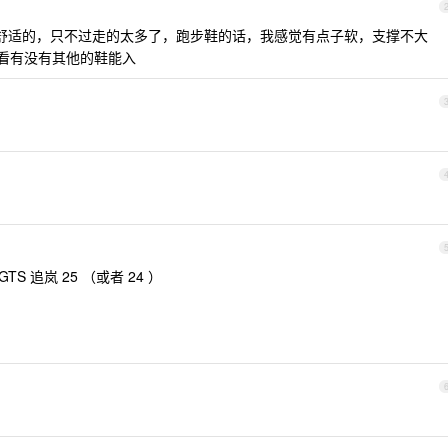
舒适的，只不过走的太多了，跑步鞋的话，我感觉有点子软，支撑不大
便看看有没有其他的鞋能入
GTS 追岚 25 （或者 24 ）