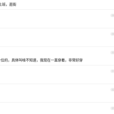
，上班，逛街
2
2
3
0 价位的，具体叫啥不知道，我现在一直穿着，非常好穿
3
3
3