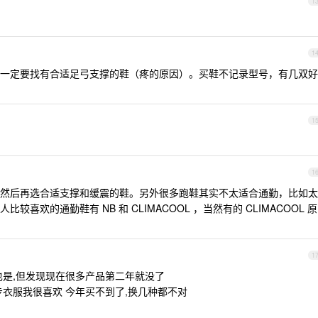
1
1
一定要找有合适足弓支撑的鞋（疼的原因）。买鞋不记录型号，有几双好
1
1
然后再选合适支撑和缓震的鞋。另外很多跑鞋其实不太适合通勤，比如太
喜欢的通勤鞋有 NB 和 CLIMACOOL ，当然有的 CLIMACOOL 原
1
也是,但发现现在很多产品第二年就没了
衣服我很喜欢 今年买不到了,换几种都不对