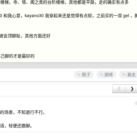
下楼梯，寺、塔、阁之类的台阶楼梯，其他都是平路，走的确实有点多
 和我心意，kayano30 我穿起来还是觉得有点软，之前买的一双 gel ，
下坡会顶脚趾，其他方面还好
自己脚的才是最好的
鞋子
脚疼
暴走
❮
❯
的场景，不知道行不行。
适，轻便还跟脚。