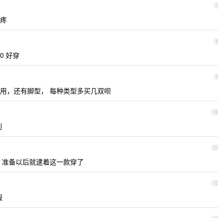
疼
00 好穿
用，还有脚型， 每种类型多买几双呗
1
列
1
，准备以后就逮着这一款穿了
1
服