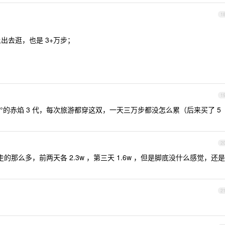
1
上出去逛，也是 3+万步；
。
1
1°的赤焰 3 代，每次旅游都穿这双，一天三万步都没怎么累（后来买了 5
2
你走的那么多，前两天各 2.3w ，第三天 1.6w ，但是脚底没什么感觉，还是
2