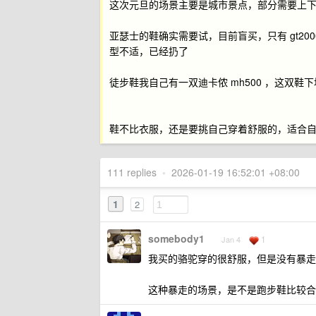
这次元旦的场景主要是城市景点，部分需要上
亚瑟士的鞋确实需要试，目前盲买，只有 gt2000
型不适，已经扔了
徒步鞋我自己有一双迪卡侬 mh500 ，这双鞋
鞋不比衣服，还是要挑自己穿着舒服的，适合
111 replies
•
2026-01-19 16:52:01 +08:00
1
2
somebody1
1
Jan 4
我买的骆驼穿的很舒服，但是没有暴走
这种暴走的场景，是不是跑步鞋比较合