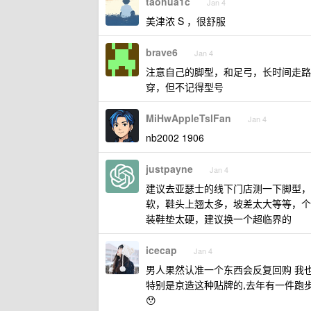
taohua1c
Jan 4
美津浓 S ，很舒服
brave6
Jan 4
注意自己的脚型，和足弓，长时间走路
穿，但不记得型号
MiHwAppleTslFan
Jan 4
nb2002 1906
justpayne
Jan 4
建议去亚瑟士的线下门店测一下脚型，
软，鞋头上翘太多，坡差太大等等，个人比较
装鞋垫太硬，建议换一个超临界的
icecap
Jan 4
男人果然认准一个东西会反复回购 我
特别是京造这种贴牌的,去年有一件跑步
😯