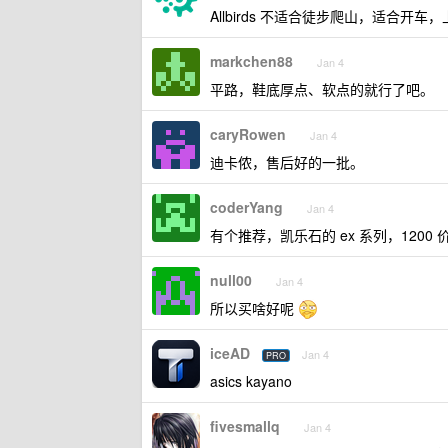
Allbirds 不适合徒步爬山，适合开车
markchen88
Jan 4
平路，鞋底厚点、软点的就行了吧。
caryRowen
Jan 4
迪卡侬，售后好的一批。
coderYang
Jan 4
有个推荐，凯乐石的 ex 系列，120
null00
Jan 4
所以买啥好呢
iceAD
Jan 4
PRO
asics kayano
fivesmallq
Jan 4