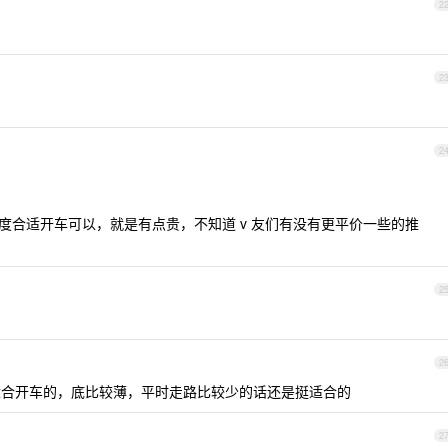
2
2
2
，鞋底厚度合适开车可以，就是有点贵，不知道 v 友们有没有更平价一些的推
2
2
cat 挺适合开车的，底比较薄，平时走路比较少的话还是挺适合的
2