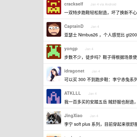
crackself
Jan 4 via Android
一双特步跑鞋轻松耐造，坏了换新不心
CaptainD
Jan 4
亚瑟士 Nimbus26 ，个人感觉比 gt20
yongp
Jan 4
步数不少，徒步吗？鞋子得根据场景使
idragonet
Jan 4
可以买 300 不到跑步鞋：李宁赤兔系
ATKLLL
Jan 4
我一百多买的安踏五岳 贼舒服也耐造
JingXiao
Jan 4
李宁 soft plus 系列，目前穿起来很舒