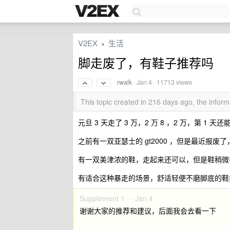
V2EX
生活
›
脚走废了，有鞋子推荐吗
rwalk
·
Jan 4
· 11713 views
This topic created in 216 days ago, the info
元旦 3 天走了 3 万，2 万 8 ，2 万，第 1 
之前有一双亚瑟士的 gt2000 ，但是最近报废
有一双美津浓的鞋，走起来还可以，但是鞋稍微
有适合这种暴走的场景，舒适轻便不磨脚底的鞋
Supplement 1 ·
Jan 4
谢谢大家的推荐和建议，后面我会去看一下