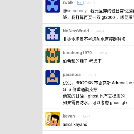
rwalk
Jan 4
OP
@
somebody1
我元旦穿的鞋日常也是
够，我打算再买一双 gt2000 ，顺
NoNewWorld
Jan 4
非徒步场景不考虑防水直接跑鞋呗
bincheng1979
Jan 4
伯希和的鞋子 考虑下
paranoia
Jan 4
试试，BROOKS 布鲁克斯 Adrenaline 
GTS 侧重通勤支撑
他家的甘油，ghost 也有支撑版的
如果需要防水，可以考虑 ghost gtx
kevan
Jan 4
asics kayano