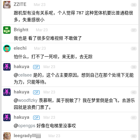
ZZITE
Mar 23
36
跟机型有没有关系呢，个人觉得 787 这种宽体机要比普通稳很
多，失重感很小
Brightt
Mar 23
37
我也是 看了很多空难视频 不敢做了
elechi
Mar 23
38
怕什么，打不了一死呗，来无影，去无踪
hakuya
Mar 23
OP
39
@
celisee
是的，这个占主要原因。想到自己在那个处境下无能
为力，只能等待。
hakuya
Mar 23
OP
40
@
woodfizky
羡慕啊，属于脱敏了？我在梦里倒是会飞，去游乐
园就是浪费门票了。
hakuya
Mar 23
OP
41
@
opengps
好像在电梯里没事哎
leegradyllljjjj
Mar 23
42