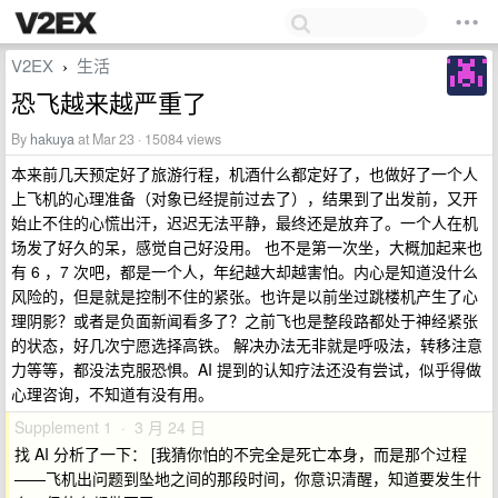
V2EX
生活
›
恐飞越来越严重了
By
hakuya
at Mar 23 · 15084 views
本来前几天预定好了旅游行程，机酒什么都定好了，也做好了一个人
上飞机的心理准备（对象已经提前过去了），结果到了出发前，又开
始止不住的心慌出汗，迟迟无法平静，最终还是放弃了。一个人在机
场发了好久的呆，感觉自己好没用。 也不是第一次坐，大概加起来也
有 6 ，7 次吧，都是一个人，年纪越大却越害怕。内心是知道没什么
风险的，但是就是控制不住的紧张。也许是以前坐过跳楼机产生了心
理阴影？或者是负面新闻看多了？之前飞也是整段路都处于神经紧张
的状态，好几次宁愿选择高铁。 解决办法无非就是呼吸法，转移注意
力等等，都没法克服恐惧。AI 提到的认知疗法还没有尝试，似乎得做
心理咨询，不知道有没有用。
Supplement 1 · 3 月 24 日
找 AI 分析了一下： [我猜你怕的不完全是死亡本身，而是那个过程
——飞机出问题到坠地之间的那段时间，你意识清醒，知道要发生什