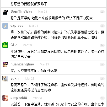
憋尿憋的我膀胱都要炸了
BornThisWay
Mar 23
92
恐飞是正常的 地勤本来就很累很苦的 经济下行压力更大
express
Mar 23
93
第一次坐飞机，我看的美剧《迷失》飞机失事那段感觉还行，但
还是喜欢坐高铁宽敞舒服，问就是飞机商务舱坐不起，哈哈
CL7
Mar 23
94
年龄 30+，没有兄弟姐妹没有结婚，如果真的意外了，唯一心痛
的是自己父母
huanxianghao
Mar 23
95
哥，人空姐都不怕，你怕什么啊
yukiir
Mar 23
96
恐高不恐飞，飞机除了流程麻烦、座位难受其他还好，有时候气
流颠簸还觉得挺有意思的😂
simple688
Mar 23
97
试试看一下空中浩劫，就知道飞机是非常安全的产物。出事概率