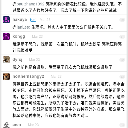
@
paulzhang1992
感觉和你的情况比较像，我也经常失眠，不
过最近吃了点镁片好多了。我去了解一下你说的这些药试试。
hakuya
Mar 23
OP
80
@
IanLeto
生理吧。其实人走了家里怎么样我也不关心了。
kongg
Mar 23
81
我倒是不恐飞，就是第一次坐飞机时，机舱太狭窄 感觉压抑感
让我很难受
dyrcj
Mar 23
82
我之前也是会紧张，后面坐了几次大飞机就没那么紧张了
northernsongy2
Mar 23
83
感觉世界上应该恐惧的事情太多太多了。吃饭会被噎死，喝水会
被呛死，走路可能会被车撞死，天上掉下东西砸死。哪怕正常吃
喝，也会吃到毒产品，正常说话可能被喷，然后情绪崩溃，这些
东西都有可能发生，所以为了活下去，咱们就需要谨慎，需要勇
气去面对，你既然都做好了生活中的各种意外的准备，那么坐飞
机坠落这种事情，应该也能有勇气去面对...
aren
Mar 23
84