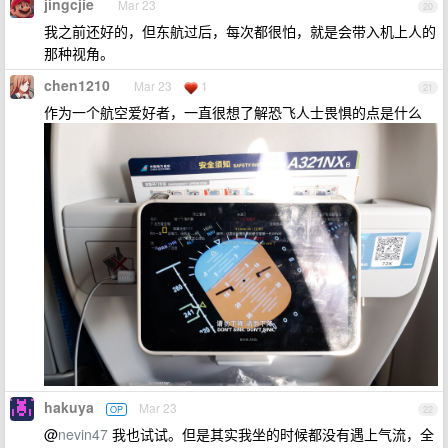
jingcjie
Mar 23
20
我之前还好的，但东航过后，每次都很怕，就是会带入机上人的
那种视角。
chen1210
Mar 23
1
21
作为一个航空爱好者，一直很想了解恐飞人士畏惧的点是什么
hakuya
Mar 23
OP
22
@
nevin47
我也试试。但是其实我坐的时候都没有遇上气流，全