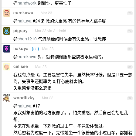
@
handwork
谢谢你，更害怕了。
eurekawu
Mar 23
28
@
hakuya
#24 刺激的失重感 有的还学单人跳伞呢
pigspy
Mar 23 via Android
29
@
chen1210
气流颠簸的时候会有失重感，很恐怖
hakuya
Mar 23
OP
30
@
eurekawu
对，就特别佩服那些搞极限运动的。
celisee
Mar 23
31
我也有点恐飞，主要是害怕失事，虽然概率很低，但是只要一想
到，失事生还概率为 0,打心底就害怕。
失重感倒没那么恐惧。
woodfizky
Mar 23
32
@
hakuya
#17
跟我对象害怕的地方很像了。。怕失重感，然后自己会胡思乱
想。
本来在劝她坐一下刺激的过山车，毕竟没体验过。
然后想着先过度一下，先带她坐一个很普通的小过山车，都抓着