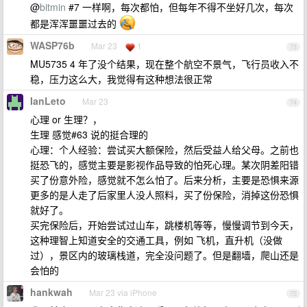
@
bitmin
#7 一样啊，每次都怕，但每年不得不坐好几次，每次
都是浑浑噩噩过去的
WASP76b
Mar 23
1
73
MU5735 4 年了没个结果，现在整个航空不景气，飞行员收入不
稳，压力这么大，我觉得有这种想法很正常
IanLeto
Mar 23
74
心理 or 生理？，
生理 感觉#63 说的挺合理的
心理：个人经验：尝试买大额保险，然后受益人给父母。之前也
挺恐飞的，感觉主要是影视作品导致的怕死心理。某次阴差阳错
买了份意外险，感觉就不怎么怕了。后来分析，主要是恐惧来源
更多的是人走了后家里人没人照料，买了份保险，消掉这份恐惧
就好了。
买完保险后，开始尝试过山车，跳楼机等等，慢慢调节到今天，
这种理智上知道安全的交通工具，例如 飞机，直升机（没做
过），景区内的玻璃栈道，完全没问题了。但是翻墙，爬山还是
会怕的
hankwah
Mar 23 via iPhone
75