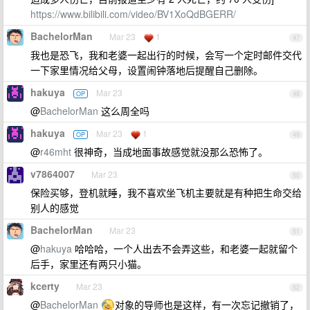
https://www.bilibili.com/video/BV1XoQdBGERR/
BachelorMan
Mar 23
1
47
我也是恐飞，我和老婆一起出行的时候，会写一个定时邮件交代
一下家里情况给父母，设置闹钟落地后提醒自己删除。
hakuya
Mar 23
OP
48
@
BachelorMan
这么周全吗
hakuya
Mar 23
1
OP
49
@
r46mht
很神奇，当成地面事故感觉就没那么恐怖了。
v7864007
Mar 23
50
保险买够，登机就睡，我不喜欢坐飞机主要就是有种把生命交给
别人的感觉
BachelorMan
Mar 23
51
@
hakuya
哈哈哈，一个人出去不会弄这些，和老婆一起就留个
后手，家里还有两只小猫。
kcerty
Mar 23
52
@
BachelorMan
对象的导师也是这样，有一次忘记撤销了，