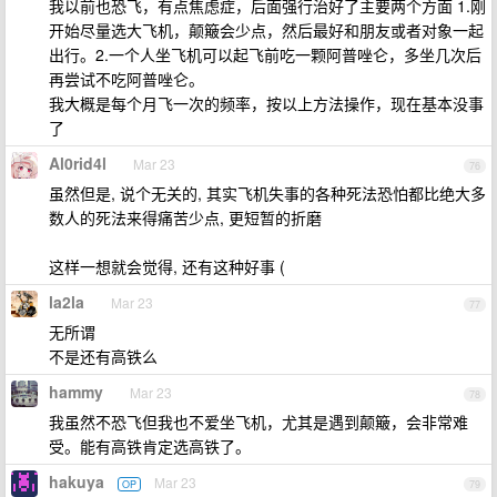
我以前也恐飞，有点焦虑症，后面强行治好了主要两个方面 1.刚
开始尽量选大飞机，颠簸会少点，然后最好和朋友或者对象一起
出行。2.一个人坐飞机可以起飞前吃一颗阿普唑仑，多坐几次后
再尝试不吃阿普唑仑。
我大概是每个月飞一次的频率，按以上方法操作，现在基本没事
了
Al0rid4l
Mar 23
76
虽然但是, 说个无关的, 其实飞机失事的各种死法恐怕都比绝大多
数人的死法来得痛苦少点, 更短暂的折磨
这样一想就会觉得, 还有这种好事 (
la2la
Mar 23
77
无所谓
不是还有高铁么
hammy
Mar 23
78
我虽然不恐飞但我也不爱坐飞机，尤其是遇到颠簸，会非常难
受。能有高铁肯定选高铁了。
hakuya
Mar 23
OP
79