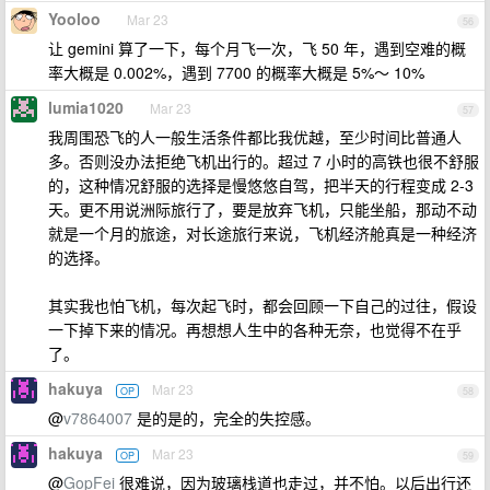
Yooloo
Mar 23
56
让 gemini 算了一下，每个月飞一次，飞 50 年，遇到空难的概
率大概是 0.002%，遇到 7700 的概率大概是 5%～ 10%
lumia1020
Mar 23
57
我周围恐飞的人一般生活条件都比我优越，至少时间比普通人
多。否则没办法拒绝飞机出行的。超过 7 小时的高铁也很不舒服
的，这种情况舒服的选择是慢悠悠自驾，把半天的行程变成 2-3
天。更不用说洲际旅行了，要是放弃飞机，只能坐船，那动不动
就是一个月的旅途，对长途旅行来说，飞机经济舱真是一种经济
的选择。
其实我也怕飞机，每次起飞时，都会回顾一下自己的过往，假设
一下掉下来的情况。再想想人生中的各种无奈，也觉得不在乎
了。
hakuya
Mar 23
OP
58
@
v7864007
是的是的，完全的失控感。
hakuya
Mar 23
OP
59
@
GopFei
很难说，因为玻璃栈道也走过，并不怕。以后出行还