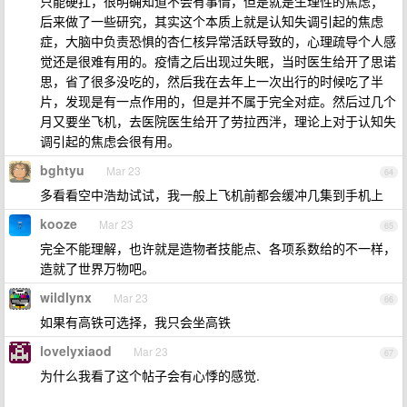
只能硬扛，很明确知道不会有事情，但是就是生理性的焦虑；
后来做了一些研究，其实这个本质上就是认知失调引起的焦虑
症，大脑中负责恐惧的杏仁核异常活跃导致的，心理疏导个人感
觉还是很难有用的。疫情之后出现过失眠，当时医生给开了思诺
思，省了很多没吃的，然后我在去年上一次出行的时候吃了半
片，发现是有一点作用的，但是并不属于完全对症。然后过几个
月又要坐飞机，去医院医生给开了劳拉西泮，理论上对于认知失
调引起的焦虑会很有用。
bghtyu
Mar 23
64
多看看空中浩劫试试，我一般上飞机前都会缓冲几集到手机上
kooze
Mar 23
65
完全不能理解，也许就是造物者技能点、各项系数给的不一样，
造就了世界万物吧。
wildlynx
Mar 23
66
如果有高铁可选择，我只会坐高铁
lovelyxiaod
Mar 23
67
为什么我看了这个帖子会有心悸的感觉.