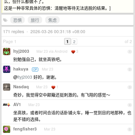
么，但什么都做不了。
这是一种非常具体的恐惧：清醒地等待无法逃脱的结果。]
恐惧
旅行
焦虑
171 replies
•
2026-03-26 00:31:18 +08:00
Page 1
1
of 2
2
ltyj2003
Mar 23 via Android
3
1
别勉强自己，就坐高铁吧。
hakuya
Mar 23
OP
2
@
ltyj2003
好的，谢谢。
Nasdaq
Mar 23
1
3
奇妙，我觉得空中颠簸还挺刺激的。有飞翔的感觉～
AV1
Mar 23
4
坐高铁，或者时间合适的话卧铺火车，睡一觉到目的地那种，也
是不错的选择。
fengfisher3
Mar 23
5