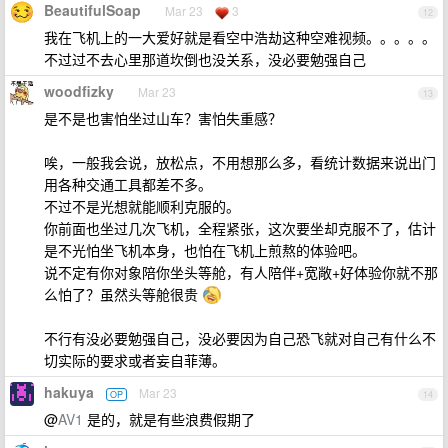
BeautifulSoap
Mar 23
3
12
我在飞机上的一大爱好就是看空中浩劫这种空难视频。。。。。
不过过不去心里那道坎倒也没关系，没必要勉强自己
woodfizky
Mar 23
13
是不是也害怕坐过山车？害怕失重感？
唉，一般我会说，放松点，不用想那么多，看统计数据来说出门
用各种交通工具都差不多。
不过不是光想就能顺利克服的。
你前面也坐过几次飞机，全程紧张，这次要坐却克服不了，估计
是不光怕坐飞机本身，也怕在飞机上煎熬的体验吧。
说不定有你对象陪你坐头等舱，有人陪伴+宽敞+好体验你就不那
么怕了？虽然头等舱很贵
不行有没必要勉强自己，没必要因为自己恐飞就对自己有什么不
切实际的要求或者妄自菲薄。
hakuya
Mar 23
OP
14
@
AV1
是的，就是有些浪费假期了