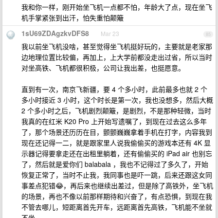
我和你一样，刚开始坐飞机一点都不怕，年龄大了点，现在坐飞
机手掌紧张到出汗，怕失重怕颠簸
1sU69ZDAgzkvDFS8
Mar 23
85
我以前坐飞机没啥，甚至觉得坐飞机挺好玩的，主要就是老家那
边地理位置比较偏，再加上，上大学前都没走出过省，所以当时
对坐高铁、飞机都很积极，公司让我出差，也挺愿意。
直到有一次，南京飞新疆，要 4 个多小时，此前最多也就 2 个
多小时接近 3 小时，这个时长是第一次，我也没想多，然后大概
2 个多小时之后，飞机剧烈颠簸，是剧烈，不是那种轻微，当时
我真的在红米 K20 Pro 上开始写遗嘱了，到现在过去这么多年
了，那个场景还历历在目，颤颤巍巍拿着手机在打字，内容我到
现在还记得一二，就是跟家里人说我偷偷买的游戏本还有 4K 显
示器记得要拿走还在出租里躺着，还有偷偷买的 iPad air 也别忘
了，然后就是爱你们 balabala ，我也不记得过了多久了，开始
恢复正常了，当时不止我，我同事也是吓一跳，后来还跟这女同
事差点犯错😂，再后来也继续出差过，但是除了高铁外，坐飞机
的场景，再也不像以前那样期待和兴奋了，有点恐惧，到现在我
不管去哪儿，短距离首先开车，远距离首先高铁，飞机能不坐就
不坐。