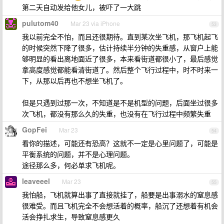
第二天自动发给他女儿，被吓了一大跳
pulutom40
Mar 23 via iPhone
53
我以前完全不怕，而且还很期待。直到某次坐飞机，那飞机起飞
的时候突然下降了很多，估计持续半分钟的失重感，从窗户上能
够明显的看出离地面近了很多，本来看街道都很小了，最后感觉
拿高度感觉都能看清街道了。然后整个飞行过程中，时不时来一
下，从那以后再也不想坐飞机了。
但是只遇到过那一次，不知道是不是机型的问题，后面坐过很多
次飞机，都没有那么久的失重，也没有在飞行过程中频繁失重
GopFei
Mar 23
54
看你的描述，可能还有恐高？这就不一定是心里问题了，可能是
平衡系统的问题，并不是心理问题。
途径那么多，何必单求飞机呢。
leaveeel
Mar 23
55
我怕船，飞机就算出事了直接就挂了，船要是出事溺水的窒息感
很难受。而且飞机完全不会想活着的概率，船沉了还想着有机会
活会挣扎求生，导致窒息感更久