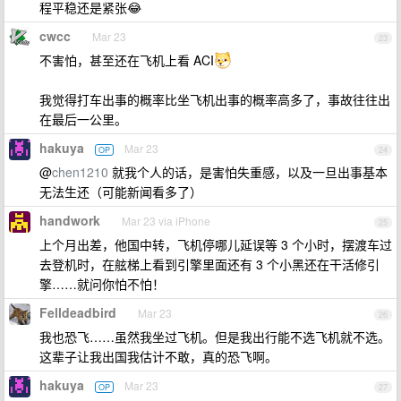
程平稳还是紧张😂
cwcc
Mar 23
23
不害怕，甚至还在飞机上看 ACI
我觉得打车出事的概率比坐飞机出事的概率高多了，事故往往出
在最后一公里。
hakuya
Mar 23
OP
24
@
chen1210
就我个人的话，是害怕失重感，以及一旦出事基本
无法生还（可能新闻看多了）
handwork
Mar 23 via iPhone
25
上个月出差，他国中转，飞机停哪儿延误等 3 个小时，摆渡车过
去登机时，在舷梯上看到引擎里面还有 3 个小黑还在干活修引
擎……就问你怕不怕！
Felldeadbird
Mar 23
26
我也恐飞……虽然我坐过飞机。但是我出行能不选飞机就不选。
这辈子让我出国我估计不敢，真的恐飞啊。
hakuya
Mar 23
OP
27