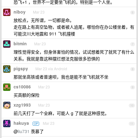
恐飞+1 ，世界不一定要坐飞机的。特别是一个人坐。
niboy
Mar 23
6
放松点，无所谓，一切都是命。
走在路上有高空坠物，或者被人追尾，哪怕你在办公楼坐着，有
可能汶川大地震和 911 飞机撞楼
bitmin
Mar 23
7
理性觉得安全，但身体害怕的情况，试试想着死了就死了有什么
关系。我就是靠这种摆烂想法克服很多恐惧的
pigspy
Mar 23 via Android
8
那就坐高铁或者普速呗，我也是能不坐飞机就不坐
cs10086
Mar 23
9
买高额的保险
xzg1993
Mar 23
10
前几天打了一个全麻，可能人 g 了就是这种感觉。
hakuya
Mar 23
OP
11
@
liu731
羡慕了