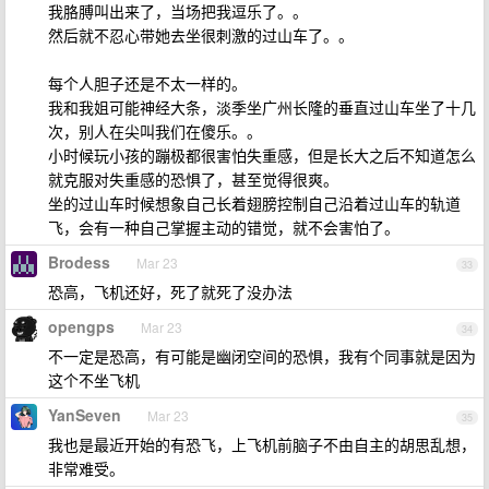
我胳膊叫出来了，当场把我逗乐了。。
然后就不忍心带她去坐很刺激的过山车了。。
每个人胆子还是不太一样的。
我和我姐可能神经大条，淡季坐广州长隆的垂直过山车坐了十几
次，别人在尖叫我们在傻乐。。
小时候玩小孩的蹦极都很害怕失重感，但是长大之后不知道怎么
就克服对失重感的恐惧了，甚至觉得很爽。
坐的过山车时候想象自己长着翅膀控制自己沿着过山车的轨道
飞，会有一种自己掌握主动的错觉，就不会害怕了。
Brodess
Mar 23
33
恐高，飞机还好，死了就死了没办法
opengps
Mar 23
34
不一定是恐高，有可能是幽闭空间的恐惧，我有个同事就是因为
这个不坐飞机
YanSeven
Mar 23
35
我也是最近开始的有恐飞，上飞机前脑子不由自主的胡思乱想，
非常难受。