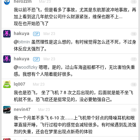
herozzm
Mar 23
15
我以前不恐飞，但是看多了事故，尤其是东航那波冲地事故，再
加上看到这几年航空公司什么财源紧张，维保也跟不上...
现在也开始恐飞了
hakuya
Mar 23
OP
16
@
bitmin
虽然理性是这么想的，有时候觉得怎么还不死，不过身
体反应太强烈了。
hakuya
Mar 23
OP
17
@
woodfizky
嗯嗯，是的，过山车海盗船都不行，无比害怕失重
感。我想有个人陪着能好很多。
lq007
Mar 23
18
我也是恐飞， 坐了飞机 7 8 次之后出现的，后面就是能不坐飞
机就不坐。恐飞症还是挺常见的，没必要勉强自己。
nevin47
Mar 23
19
我一个月差不多飞 6-10 次……上飞机带个好点的降噪耳机和眼
罩直接开睡，飞行过程中的感觉会减轻很多。有时候遇到乱流强
烈的失重，还会在梦里出现点新奇的体验