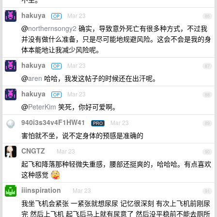
hakuya
Mar 23
OP
86
@
northernsongy2
确实，导致意外死亡有很多种方式，不过我
并没有做什么准备，只是尽可能地规避风险。这会不会是我的身
体本能地让我减少风险呢。
hakuya
Mar 23
OP
87
@
aren
哈哈，我发这帖子的时候还在出汗呢。
hakuya
Mar 23
OP
88
@
PeterKim
笑死，你好可爱啊。
940i3s34v4F1HW41
Mar 23
PRO
89
害怕就不坐，说不定身体的预感是准确的
CNGTZ
Mar 23
90
起飞和降落那种轻微失重感，腰部还挺爽的，哈哈哈。有点喜欢
这种感觉
iiinspiration
Mar 23
91
我坐飞机会紧张 一紧张就想尿尿 记忆很深刻 有次上飞机前刚尿
完 然后上飞机 起飞后马上就有尿意了 然后没平稳前不能去厕所