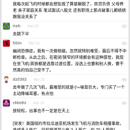
我每次起飞的时候都会想坠毁了算是解脱了，房贷负债 父母养
老 亲子家庭关系 笔试面试八股文 还有职场上那点破事儿都统统
跟我没关系了
ttsh
Mar 23
43
去跳下伞
hbin
Mar 23
44
幽闭恐惧症，我有一次做核磁，忽然就特别难受，最后不得不中
断检查。从此之后，在密闭/狭窄的环境都会有这种感觉，我现
在坐飞机/高铁都是选靠过道位置，没选上也要和别人换，要不
然真的怕自己受不了。
dz5362
Mar 23
45
去年做了几次飞机，最难受的就是小+噪音巨大，专门买了一个
主动降噪耳塞，有点怕
r46mht
Mar 23
46
放轻松，出事也不一定是在天上
[突发！美国纽约市拉瓜迪亚机场发生飞机与消防车相撞事故，
造成多人伤亡，目前报道至少有 2 人死亡，约 70 人受伤]