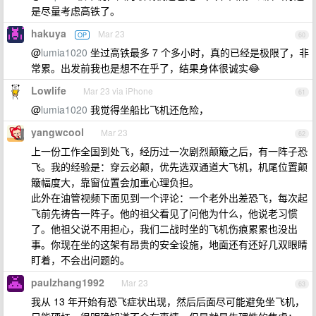
是尽量考虑高铁了。
hakuya
Mar 23
OP
60
@
lumia1020
坐过高铁最多 7 个多小时，真的已经是极限了，非
常累。出发前我也是想不在乎了，结果身体很诚实😂
Lowlife
Mar 23 via iPhone
61
@
lumia1020
我觉得坐船比飞机还危险，
yangwcool
Mar 23
62
上一份工作全国到处飞，经历过一次剧烈颠簸之后，有一阵子恐
飞。我的经验是：穿云必颠，优先选双通道大飞机，机尾位置颠
簸幅度大，靠窗位置会加重心理负担。
此外在油管视频下面见到一个评论：一个老外出差恐飞，每次起
飞前先祷告一阵子。他的祖父看见了问他为什么，他说老习惯
了。他祖父说不用担心，我们二战时坐的飞机伤痕累累也没出
事。你现在坐的这架有昂贵的安全设施，地面还有还好几双眼睛
盯着，不会出问题的。
paulzhang1992
Mar 23
63
我从 13 年开始有恐飞症状出现，然后后面尽可能避免坐飞机，