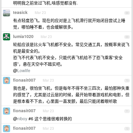
明明我之前坐过飞机,啥感觉都没有.
teasick
Mar 23
68
有点轻度恐飞。现在的应对是上飞机滑行就开始闭目尝试上睡
觉，哪怕睡不着，也会缓解很多。
lumia1020
Mar 23
69
轮船应该是比火车飞机都不安全。常见交通工具，按概率来说飞
机是最安全的。
恐飞不代表飞机不安全，只能代表飞机给不了恐飞乘客“安全
感”，悬在天空中不踏实吧。
@
Lowlife
fionasit007
Mar 23
70
我也是，很怕坐飞机，但是每年不得不坐三四次，最怕那种失重
的感觉了，尤其是过云层的时候，最开始带着游戏机和电影，但
是根本看不下去，心里面一直发颤，最后只能闭着眼听歌
fionasit007
Mar 23
71
@
niboy
#6 这个思维很难转换的
fionasit007
Mar 23
72