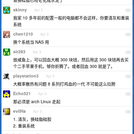
盲猜硅脂已经老化成水泥了
skinny
Apr 3
11
我家 10 多年前的配置一般的电脑都不会这样，你要清灰和重装
系统
chen1210
Apr 3
12
换个系统当 NAS 用
sir283
Apr 3
13
放咸鱼上，可以回血大概 300 块钱，然后用这 300 块钱再去买
个二手苹果手机，够你折腾了。或者回血 300 就是了。
playstation3
Apr 3
14
大概率散热有问题 8 系列打鸡血的一代 不可能这么拉胯
Echo521
Apr 3
15
那必须是 arch Linux 走起
evilHa
Apr 3
16
1. 清灰，换硅脂硅胶
2. 重装系统