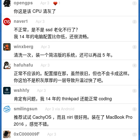
opengps
Apr 3
1
1
你这是该 CPU 清灰了
naver1
Apr 3
2
不正常，是不是 ssd 老化不行了？
我 14 年的电脑配置比你低，还很流畅。
winxberg
Apr 3
3
清洗一次，装一个简洁版的系统，还可以再战 5 年。
hafuhafu
Apr 3
4
正常不应该的。配置摆在那，虽然很旧，但也不会卡成这样。
你这怕不是积灰厚厚的一层导致升温过快了吧。
wshhfy
Apr 3
5
肯定有问题，我 14 年的 thinkpad 还能正常 coding
smilingsun
Apr 3 via Android
6
推荐试试 CachyOS ，而且 niri 很好用。装在了 MacBook Pro
2016 ，感觉不错。
0xC000009F
Apr 3
7