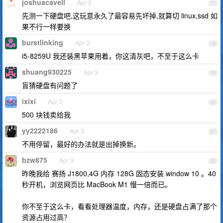
joshuacavell
Apr 3
17
先测一下硬盘吧,这玩意永久了最容易先坏掉,就算切 linux,ssd 如
果不行一样要换
burstlinking
Apr 3
18
i5-8259U 我还装黑苹果用着，你这清灰吧，不至于这么卡
shuang930225
Apr 3
19
盲猜硬盘有问题了
ixixi
Apr 3
20
500 块钱卖给我
yy2222186
Apr 3
21
不用停留，最好的办法就是出掉换新。
bzw875
Apr 3
22
昨晚我给 赛扬 J1800,4G 内存 128G 固态安装 window 10 。40
秒开机，浏览网页比 MacBook M1 慢一倍而已。
你不至于这么卡，看看处理器温度，内存，还是硬盘占满了那个
资源占用过高？