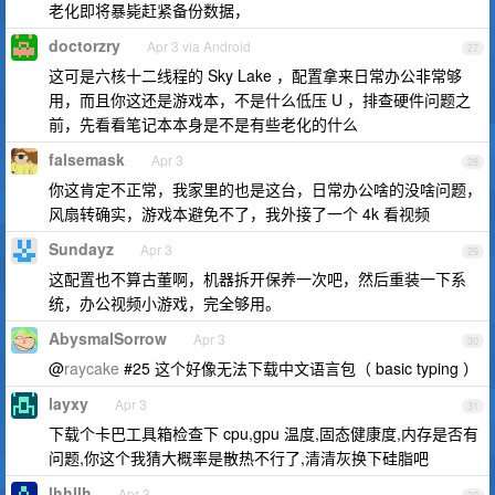
老化即将暴毙赶紧备份数据，
doctorzry
Apr 3 via Android
27
这可是六核十二线程的 Sky Lake ，配置拿来日常办公非常够
用，而且你这还是游戏本，不是什么低压 U ，排查硬件问题之
前，先看看笔记本本身是不是有些老化的什么
falsemask
Apr 3
28
你这肯定不正常，我家里的也是这台，日常办公啥的没啥问题，
风扇转确实，游戏本避免不了，我外接了一个 4k 看视频
Sundayz
Apr 3
29
这配置也不算古董啊，机器拆开保养一次吧，然后重装一下系
统，办公视频小游戏，完全够用。
AbysmalSorrow
Apr 3
30
@
raycake
#25 这个好像无法下载中文语言包（ basic typing ）
layxy
Apr 3
31
下载个卡巴工具箱检查下 cpu,gpu 温度,固态健康度,内存是否有
问题,你这个我猜大概率是散热不行了,清清灰换下硅脂吧
lhhllh
Apr 3