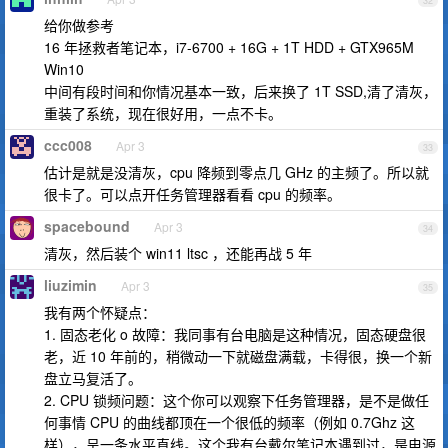
32
给你做参考
16 年拯救者笔记本，i7-6700 + 16G + 1T HDD + GTX965M
Win10
中间有段时间和你情况基本一致，后来换了 1T SSD,清了清灰，
重装了系统，现在很好用，一点不卡。
ccc008
Apr 3
33
估计是就是没清灰，cpu 降频到零点几 GHz 的主频了。所以就
很卡了。可以点开任务管理器看看 cpu 的频率。
spacebound
Apr 3
34
清灰，然后装个 win11 ltsc ，还能再战 5 年
liuzimin
Apr 3
35
我有两个怀疑点：
1. 固态老化 o 故障：我同事有台电脑是这种情况，固态硬盘很
老，近 10 年前的，稍微动一下就磁盘满载，卡得很，换一个新
盘立马复活了。
2. CPU 锁频问题：这个你可以观察下任务管理器，是不是做任
何事情 CPU 的曲线都顶在一个很低的频率（例如 0.7Ghz 这
样），呈一条水平直线。这个我有台戴尔笔记本遇到过，是电源