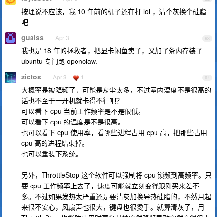
按理说不应该，我 10 年前的机子还在打 lol ，清个灰换个硅脂
吧
guaiss
Apr 3
63
我也是 18 年的拯救者，把显卡闲鱼卖了，又加了条内存装了
ubuntu 专门跑 openclaw.
zictos
Apr 3
1
64
大概率是被降频了，可能是灰尘太多，不过室内温度不是很高的
话也不至于一开机就卡得不行吧？
可以看下 cpu 当前工作频率是不是很低。
可以看下 cpu 的温度是不是很高。
也可以看下 cpu 使用率，看哪些进程占用 cpu 高，把那些占用
cpu 高的进程结束掉。
也可以重装下系统。
另外，ThrottleStop 这个软件可以强制将 cpu 锁频到高频率。只
要 cpu 工作频率上去了，速度可能就立刻变得跟刚买来差不
多。不过如果发热太严重还是要清灰加换导热硅脂的，不然用起
来很不安心，风扇声也很大，键盘也很烫手。就算清灰了，用