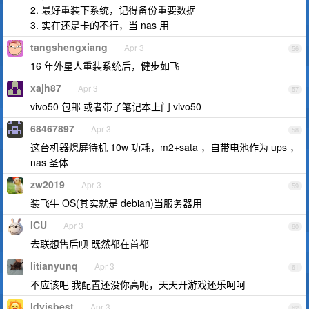
2. 最好重装下系统，记得备份重要数据
3. 实在还是卡的不行，当 nas 用
tangshengxiang
Apr 3
56
16 年外星人重装系统后，健步如飞
xajh87
Apr 3
57
vivo50 包邮 或者带了笔记本上门 vivo50
68467897
Apr 3
58
这台机器熄屏待机 10w 功耗，m2+sata ，自带电池作为 ups ，
nas 圣体
zw2019
Apr 3
59
装飞牛 OS(其实就是 debian)当服务器用
ICU
Apr 3
60
去联想售后呗 既然都在首都
litianyunq
Apr 3
61
不应该吧 我配置还没你高呢，天天开游戏还乐呵呵
ldyisbest
Apr 3
62