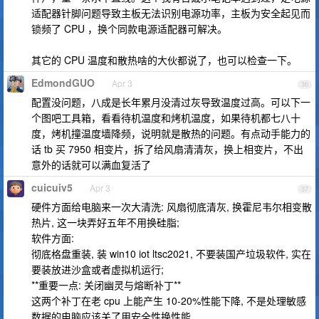
适配器针脚问题导致主板无法识别电源功率，主板为安全起见而
锁频了 CPU ，换个同款电源适配器可解决。
其它的 CPU 温度和散热啥的大伙都说了，也可以检查一下。
EdmondGUO
Apr 3
36
配置没问题，八成是长年累月没清过灰导致温度过高。可以下一
个图吧工具箱，看看待机温度和烤机温度，如果待机都七八十
度，烤机撞温度墙降频，说明就是散热的问题。有点动手能力的
话 tb 买 7950 相变片，拆了给风扇清清灰，换上相变片，不出
意外的话就可以满血复活了
cuicuiv5
Apr 3
37
硬件方面给电脑来一次大清洗: 风扇彻底清灰, 换霍尼韦尔相变散
热片, 这一块弄好五年不用换硅脂;
软件方面:
彻底格盘重装, 装 win10 iot ltsc2021, 不要装国产垃圾软件, 实在
要装放进沙盒或者虚拟机运行;
**重要一点: 关闭幽灵与熔断补丁**
这两个补丁在老 cpu 上能产生 10-20%性能下降, 不是处理敏感
数据的电脑应该关了用安全性换性能.