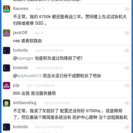
Kenmin
Apr 3
38
不正常，我的 6700k 都还能再战三年。赞同楼上先试试拆机大
扫除或者换 SSD 。
jackOff
Apr 3
39
nas 或者软路由
bclerdx
Apr 3 via Android
40
@
opengps
怕是积灰或过热降频了吧？
bclerdx
Apr 3 via Android
41
@
anyinuo0413
而且水泥已经干成颗粒状了吧😄
plp
Apr 3 via Android
42
500 出我 我当服务器用
shilianmlxg
Apr 3 via iPhone
43
不正常，我清了灰就好了 配置还没你好 6700hq ，就是降频
了，然后重装个精简版系统没有 防护中心那种 当个远程跳板机
bclerdx
Apr 3 via Android
44