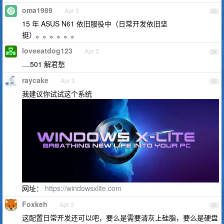
oma1989
Apr 3
23
15 年 ASUS N61 依旧服役中（日常开发依旧坚
挺）。。。。。。
loveeatdog123
Apr 3
24
....501 解君愁
raycake
Apr 3
25
我建议你试试这个系统
网址：
https://windowsxlite.com
Foxkeh
Apr 3
26
这配置日常开发还可以吧，要么是需要清灰上硅脂，要么是硬盘