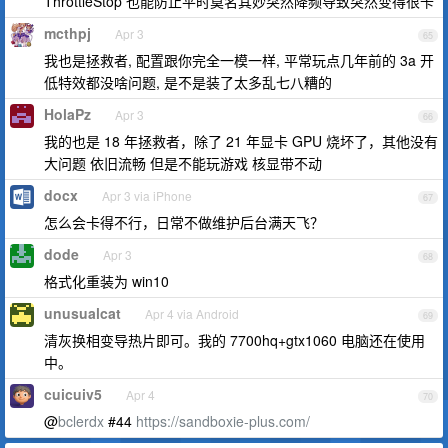
ThrottleStop 也能防止平时莫名其妙突然降频导致突然变得很卡
mcthpj
Apr 3
65
我也是拯救者, 配置跟你完全一模一样, 平常玩点几年前的 3a 开
低特效都没啥问题, 是不是装了太多乱七八糟的
HolaPz
Apr 3
66
我的也是 18 年拯救者，除了 21 年显卡 GPU 烧坏了，其他没有
大问题 依旧流畅 但是不能玩游戏 核显带不动
docx
Apr 3 via iPhone
67
怎么会卡得不行，日常不做维护后台满天飞？
dode
Apr 3
68
格式化重装为 win10
unusualcat
Apr 4 via Android
69
清灰换相变导热片即可。我的 7700hq+gtx1060 电脑还在使用
中。
cuicuiv5
Apr 4
70
@
bclerdx
#44
https://sandboxie-plus.com/