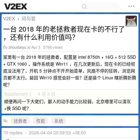
V2EX
问与答
›
一台 2018 年的老拯救者现在卡的不行了
，还有什么利用价值吗？
By
zhoudaiyu
at Apr 3 · 5766 views
家里有一台 2018 年的拯救者，配置是 intel 8750h + 16G + 512 SSD
+ GTX 1060 ，操作系统是 Win11 ，在几次更新后，现在卡的已经彻
底没法用了，开机 5 分钟点不开开始菜单，风扇不停的狂转，浏览网
页都不太行。装回 Win10 感觉会好一些？还是装个 Linux 瞎折腾折腾
呢？
Supplement 1 · 4 月 3 日
顺便再问一下大佬们，鄙人的动手能力比较弱，北京哪里可以清灰
+换 SSD 呢？
拯救者
性能
系统
70 replies
•
2026-04-04 20:59:53 +08:00