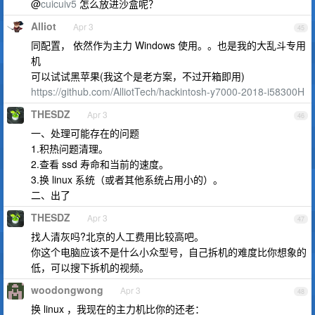
@
cuicuiv5
怎么放进沙盒呢？
Alliot
Apr 3
45
同配置， 依然作为主力 Windows 使用。。也是我的大乱斗专用
机
可以试试黑苹果(我这个是老方案，不过开箱即用)
https://github.com/AlliotTech/hackintosh-y7000-2018-i58300H
THESDZ
Apr 3
46
一、处理可能存在的问题
1.积热问题清理。
2.查看 ssd 寿命和当前的速度。
3.换 linux 系统（或者其他系统占用小的）。
二、出了
THESDZ
Apr 3
47
找人清灰吗?北京的人工费用比较高吧。
你这个电脑应该不是什么小众型号，自己拆机的难度比你想象的
低，可以搜下拆机的视频。
woodongwong
Apr 3
48
换 linux ，我现在的主力机比你的还老：