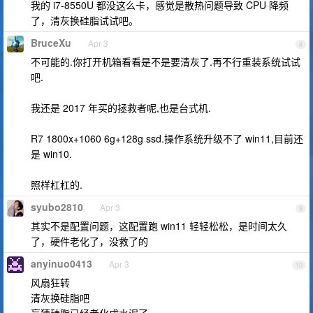
我的 i7-8550U 都没这么卡，感觉是散热问题导致 CPU 降频
了，清灰换硅脂试试吧。
BruceXu
Apr 3
8
不可能的.你打开机箱看看是不是要清灰了.再不行重装系统试试
吧.
我还是 2017 年买的拯救者呢,也是台式机.
R7 1800x+1060 6g+128g ssd.操作系统升级不了 win11,目前还
是 win10.
照样杠杠的.
syubo2810
Apr 3
9
其实不是配置问题，这配置跑 win11 轻轻松松，是时间太久
了，硬件老化了，没救了的
anyinuo0413
Apr 3
10
风扇狂转
清灰换硅脂吧