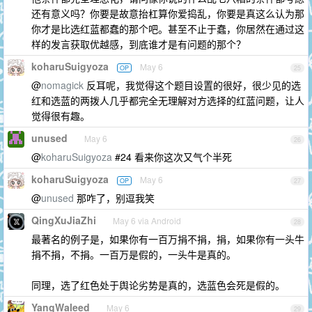
还有意义吗？你要是故意抬杠算你爱捣乱，你要是真这么认为那
你才是比选红蓝都蠢的那个吧。甚至不止于蠢，你居然在通过这
样的发言获取优越感，到底谁才是有问题的那个？
koharuSuigyoza
May 6
OP
25
@
nomagick
反耳呢，我觉得这个题目设置的很好，很少见的选
红和选蓝的两拨人几乎都完全无理解对方选择的红蓝问题，让人
觉得很有趣。
unused
May 6
26
@
koharuSuigyoza
#24 看来你这次又气个半死
koharuSuigyoza
May 6
OP
27
@
unused
那咋了，别逗我笑
QingXuJiaZhi
May 6 via Android
28
最著名的例子是，如果你有一百万捐不捐，捐，如果你有一头牛
捐不捐，不捐。一百万是假的，一头牛是真的。
同理，选了红色处于舆论劣势是真的，选蓝色会死是假的。
YangWaleed
May 6
29