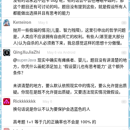
没有的话永远不选卡 bug 呢，有的话会不会在睡眠中超时，那
这个题目还有可讨论的吗，题目没有提到这些，就是假设所有人
都能做出选择并且有思考的能力
Ketteiron
May 6
39
抛开一些极端的情况(儿童、智力残障)，这里引申出的哲学问题
是，人类应不应该拥有自由死亡的权利。有些人(甚至是大部分
人)认为自杀的人必须救下来，我总感觉这样的思想十分傲慢。
QingXuJiaZhi
May 6 via Android
40
@
superJava
现实中确实有瘫痪者、婴儿，题目没有讲清楚的地
方，你凭什么画蛇添足加上 “假设婴儿也有思考能力” 这个额外
条件？
未讲清楚的地方，要么默认依照现实中的情况，要么允许提出质
疑。你现在是既不允许提出质疑，又要违法现实情况做假设。
Rickkkkkkk
May 6
41
换句话说是你认不认为要保护会选蓝色的人
高考题 1+1 等于几的正确率也不会是 100% 的