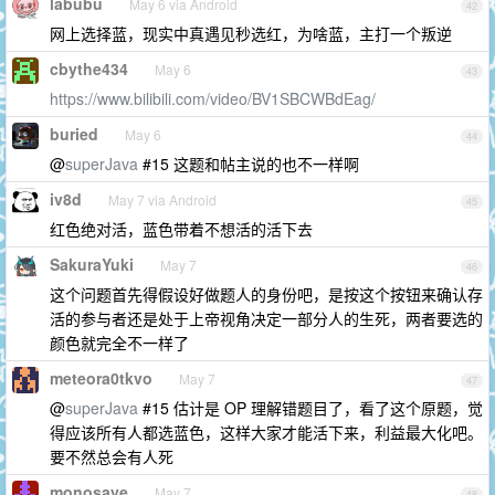
labubu
May 6 via Android
42
网上选择蓝，现实中真遇见秒选红，为啥蓝，主打一个叛逆
cbythe434
May 6
43
https://www.bilibili.com/video/BV1SBCWBdEag/
buried
May 6
44
@
superJava
#15 这题和帖主说的也不一样啊
iv8d
May 7 via Android
45
红色绝对活，蓝色带着不想活的活下去
SakuraYuki
May 7
46
这个问题首先得假设好做题人的身份吧，是按这个按钮来确认存
活的参与者还是处于上帝视角决定一部分人的生死，两者要选的
颜色就完全不一样了
meteora0tkvo
May 7
47
@
superJava
#15 估计是 OP 理解错题目了，看了这个原题，觉
得应该所有人都选蓝色，这样大家才能活下来，利益最大化吧。
要不然总会有人死
monosave
May 7
48