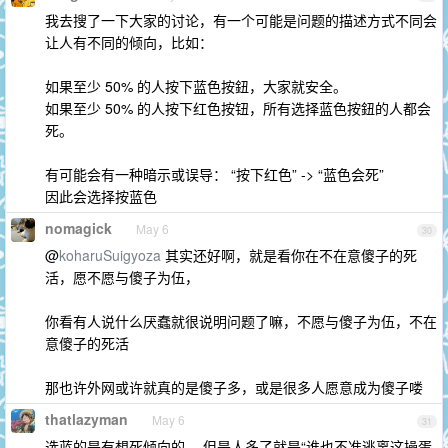
我去搜了一下大家的讨论，有一个可能是问题的描述方式不同会
让人有不同的倾向，比如：
如果至少 50% 的人按下蓝色按鈕，大家就安全。
如果至少 50% 的人按下红色按钮，所有选择蓝色按鈕的人都会
死。
有可能会有一种暗示或误导： “按下红色” -> “蓝色会死”
因此会选择按蓝色
nomagick
May 6
30
@
koharuSuigyoza
其实还好啊，就是看你在不在意傻子的死
活，愿不愿与傻子为伍，
你看有人说什么厌蠢就很说明问题了嘛，不愿与傻子为伍，不在
意傻子的死活
那也许外网或许就真的是傻子多，或是很多人愿意成为傻子喽
thatlazyman
May 6
31
选蓝的是有想死倾向的， 但是人多了就是“谁也不准逃离这操蛋