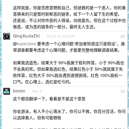
这样就是，你是否愿意牺牲自己，但拯救的是一个恶人，你的善
意换来的只是暂时斩断恶的链条，给下一个人留下生的希望。
还是说，不让对你作恶的人得逞，向他复仇，但在这个过程中也
做恶，成为恶的链条的一部分，最终无人生还。
QingXuJiaZhi
May 6 via Android
20
@
superJava
要考虑一个心理问题“参加者知道这只是假设”，通
常调查都要考虑这个心理问题，才能更完整地理解调查结果。
如果我选蓝色，结果大于 50%我属于胜利阵营，小于 50%我也
不会真的死。但如果我选红色，结果红色小于 50%我就属于失
败阵营，红色大于 50%我会遇到道德困境，红色 100%我松一
口气。在心理上，选红是吃亏的。
bitmin
May 6
21
这个题目翻译一下，看看是不是这个意思
你会游泳，有人不小心落水了，你可以不救，你百分百活，你可
以选择救人，但有可能牺牲