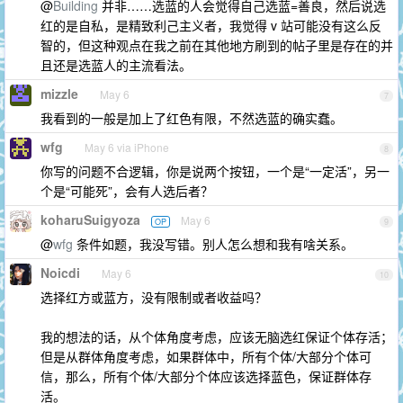
@
Building
并非……选蓝的人会觉得自己选蓝=善良，然后说选
红的是自私，是精致利己主义者，我觉得 v 站可能没有这么反
智的，但这种观点在我之前在其他地方刷到的帖子里是存在的并
且还是选蓝人的主流看法。
mizzle
May 6
7
我看到的一般是加上了红色有限，不然选蓝的确实蠢。
wfg
May 6 via iPhone
8
你写的问题不合逻辑，你是说两个按钮，一个是“一定活”，另一
个是“可能死”，会有人选后者？
koharuSuigyoza
May 6
OP
9
@
wfg
条件如题，我没写错。别人怎么想和我有啥关系。
Noicdi
May 6
10
选择红方或蓝方，没有限制或者收益吗？
我的想法的话，从个体角度考虑，应该无脑选红保证个体存活；
但是从群体角度考虑，如果群体中，所有个体/大部分个体可
信，那么，所有个体/大部分个体应该选择蓝色，保证群体存
活。