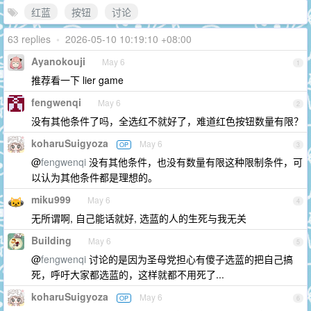
红蓝
按钮
讨论
63 replies
•
2026-05-10 10:19:10 +08:00
Ayanokouji
May 6
1
推荐看一下 lier game
fengwenqi
May 6
2
没有其他条件了吗，全选红不就好了，难道红色按钮数量有限？
koharuSuigyoza
May 6
OP
3
@
fengwenqi
没有其他条件，也没有数量有限这种限制条件，可
以认为其他条件都是理想的。
miku999
May 6
4
无所谓啊, 自己能话就好, 选蓝的人的生死与我无关
Building
May 6
5
@
fengwenqi
讨论的是因为圣母党担心有傻子选蓝的把自己搞
死，呼吁大家都选蓝的，这样就都不用死了...
koharuSuigyoza
May 6
OP
6