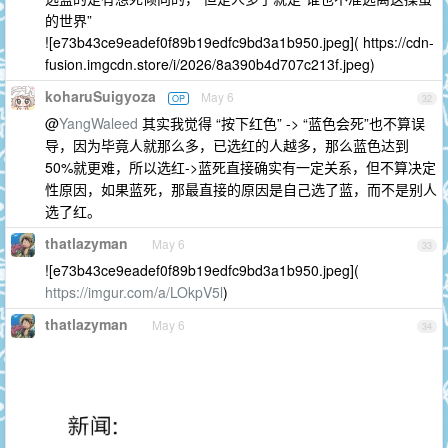
的世界”
![e73b43ce9eadef0f89b19edfc9bd3a1b950.jpeg]( https://cdn-
fusion.imgcdn.store/i/2026/8a390b4d707c213f.jpeg)
koharuSuigyoza
May 6
OP
32
@
YangWaleed
其实我觉得 “按下红色” -> “蓝色会死”也不算误
导，因为毕竟人就那么多，已选红的人越多，那么蓝色达到
50%就更难，所以选红->蓝死直接确实有一定关系，但不算决定
性原因，如果蓝死，那最直接的原因是自己选了蓝，而不是别人
选了红。
thatlazyman
May 6
33
![e73b43ce9eadef0f89b19edfc9bd3a1b950.jpeg](
https://imgur.com/a/LOkpV5l
)
thatlazyman
May 6
34