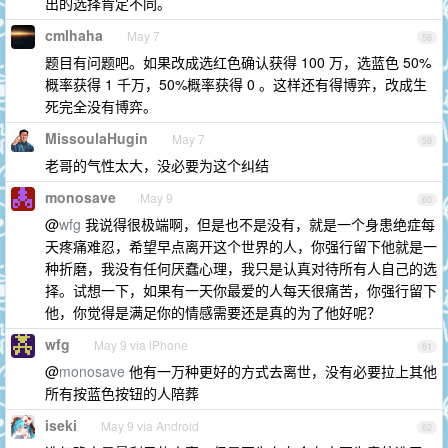
出的选择肯定不同。
cmlhaha
May 7
58
题目有问题吧。如果改成选红色确认获得 100 万，选蓝色 50%
概率获得 1 千万，50%概率获得 0 。这样还有得博弈，改成生
死完全没有博弈。
MissoulaHugin
May 7
59
老哥的气性太大，没必要为这个纠结
monosave
May 9
60
@
wfg
我说得很极端啊，但是也不是没有，就是一个身患绝症每
天疼痛难忍，希望早点离开这个世界的人，你强行留下他就是一
种折磨，我没有任何厌蠢心理，我只是认真对待所有人自己的选
择。试想一下，如果有一天你最爱的人每天很痛苦，你强行留下
他，你觉得是满足你的情感需要还是真的为了他好呢？
wfg
May 9 via iPhone
61
@
monosave
他有一万种更好的方式去离世，没有必要拉上其他
所有按蓝色按钮的人陪葬
iseki
May 9 via Android
62