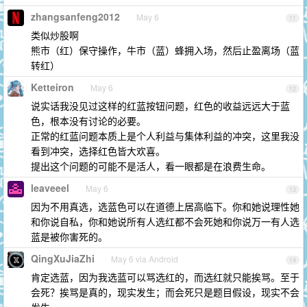
zhangsanfeng2012
May 6
11
类似炒股啊
熊市（红）保守操作，牛市（蓝）蜂拥入场，然后止盈离场（蓝
转红）
Ketteiron
May 6
12
说实话我没见过这样的红蓝按钮问题，红色的收益远远大于蓝
色，根本没有讨论的必要。
正常的红蓝问题本质上是个人利益与集体利益的冲突，这里我没
看到冲突，选择红色皆大欢喜。
提出这个问题的可能不是活人，看一眼都是在浪费生命。
leaveeel
May 6
13
因为不用真选，选蓝色可以在道德上居高临下。你和她说理性她
和你说自私，你和她说所有人选红都不会死她和你说万一有人选
蓝是被你害死的。
QingXuJiaZhi
May 6 via Android
14
肯定选蓝，因为我选蓝可以骂选红的，而选红就只能挨骂。至于
会死？挨骂是真的，现实发生；而会死只是题目假设，现实不会