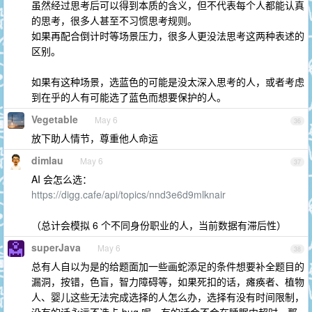
虽然经过思考后可以得到本质的含义，但不代表每个人都能认真
的思考，很多人甚至不习惯思考规则。
如果再配合倒计时等场景压力，很多人更没法思考这两种表述的
区别。
如果有这种场景，选蓝色的可能是没太深入思考的人，或者考虑
到在乎的人有可能选了蓝色而想要保护的人。
Vegetable
May 6
36
放下助人情节，尊重他人命运
dimlau
May 6
37
AI 会怎么选：
https://digg.cafe/api/topics/nnd3e6d9mlknair
（总计会模拟 6 个不同身份职业的人，当前数据有滞后性）
superJava
May 6
38
总有人自以为是的给题面加一些画蛇添足的条件想要补全题目的
漏洞，按错，色盲，智力障碍等，如果死扣的话，瘫痪者、植物
人、婴儿这些无法完成选择的人怎么办，选择有没有时间限制，