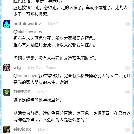
红色按钮： 别走，等绿灯。
蓝色按钮： 走，必须走，走的人多了，车就不敢撞了。走的人
少了，可能被撞死。
niubilewodev
May 7
51
@
niubilewodev
担心有人选蓝色会死，所以大家都要选蓝色。
担心有人闯红灯会死，所以大家都要闯红灯。
问题关键是：没有人被强迫去选蓝色/闯红灯。
wfg
May 7 via iPhone
52
@
monosave
我过得很好，完全有资格去操心别人的人生，尤其
是我的家人朋友的人生，谢谢。
THESDZ
May 7
53
这不是纯粹的数学模型吗？
以活着为前提，选红色百分百活，选蓝色一定概率四，在只有这
两种选择里面，不选红的人是怎么想的？
elevioux
May 7
54