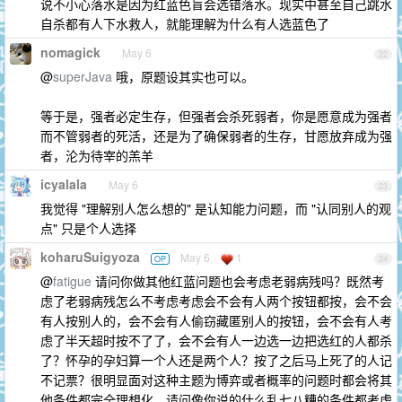
说不小心落水是因为红蓝色盲会选错落水。现实中甚至自己跳水
自杀都有人下水救人，就能理解为什么有人选蓝色了
nomagick
May 6
22
@
superJava
哦，原题设其实也可以。
等于是，强者必定生存，但强者会杀死弱者，你是愿意成为强者
而不管弱者的死活，还是为了确保弱者的生存，甘愿放弃成为强
者，沦为待宰的羔羊
icyalala
May 6
23
我觉得 "理解别人怎么想的" 是认知能力问题，而 "认同别人的观
点" 只是个人选择
koharuSuigyoza
May 6
1
OP
24
@
fatigue
请问你做其他红蓝问题也会考虑老弱病残吗？既然考
虑了老弱病残怎么不考虑考虑会不会有人两个按钮都按，会不会
有人按别人的，会不会有人偷窃藏匿别人的按钮，会不会有人考
虑了半天超时按不了了，会不会有人一边选一边把选红的人都杀
了？怀孕的孕妇算一个人还是两个人？按了之后马上死了的人记
不记票？很明显面对这种主题为博弈或者概率的问题时都会将其
他条件都完全理想化，请问像你说的什么乱七八糟的条件都考虑