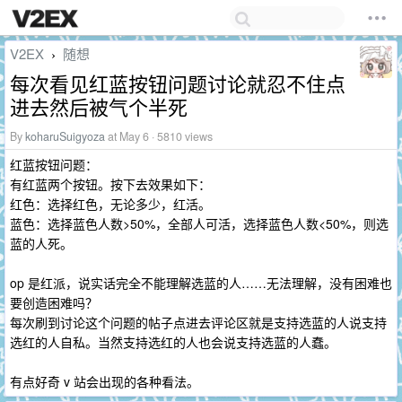
V2EX
随想
›
每次看见红蓝按钮问题讨论就忍不住点
进去然后被气个半死
By
koharuSuigyoza
at May 6 · 5810 views
红蓝按钮问题：
有红蓝两个按钮。按下去效果如下：
红色：选择红色，无论多少，红活。
蓝色：选择蓝色人数>50%，全部人可活，选择蓝色人数<50%，则选
蓝的人死。
op 是红派，说实话完全不能理解选蓝的人……无法理解，没有困难也
要创造困难吗？
每次刷到讨论这个问题的帖子点进去评论区就是支持选蓝的人说支持
选红的人自私。当然支持选红的人也会说支持选蓝的人蠢。
有点好奇 v 站会出现的各种看法。