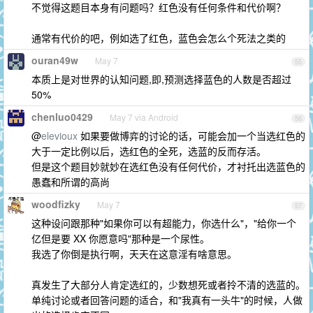
不觉得这题目本身有问题吗？红色没有任何条件和代价啊？
通常有代价的吧，例如选了红色，蓝色会怎么个死法之类的
ouran49w
May 7
55
本质上是对世界的认知问题,即,预测选择蓝色的人数是否超过
50%
chenluo0429
May 7 via Android
56
@
elevioux
如果要做博弈的讨论的话，可能会加一个当选红色的
大于一定比例以后，选红色的全死，选蓝的反而存活。
但是这个题目妙就妙在选红色没有任何代价，才衬托出选蓝色的
愚蠢和所谓的高尚
woodfizky
May 7
57
这种设问跟那种"如果你可以有超能力，你选什么"，"给你一个
亿但是要 XX 你愿意吗"那种是一个尿性。
我选了你倒是执行啊，天天在这意淫有啥意思。
真发生了大部分人肯定选红的，少数想死或者拎不清的选蓝的。
单纯讨论或者回答问题的适合，和"我真有一头牛"的时候，人做