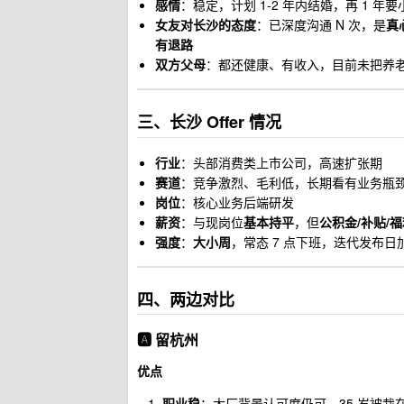
感情
：稳定，计划 1-2 年内结婚，再 1 年
女友对长沙的态度
：已深度沟通 N 次，是
真
有退路
双方父母
：都还健康、有收入，目前未把养老
三、长沙 Offer 情况
行业
：头部消费类上市公司，高速扩张期
赛道
：竞争激烈、毛利低，长期看有业务瓶
岗位
：核心业务后端研发
薪资
：与现岗位
基本持平
，但
公积金/补贴/
强度
：
大小周
，常态 7 点下班，迭代发布日
四、两边对比
🅰️ 留杭州
优点
职业稳
：大厂背景认可度仍可，35 岁被