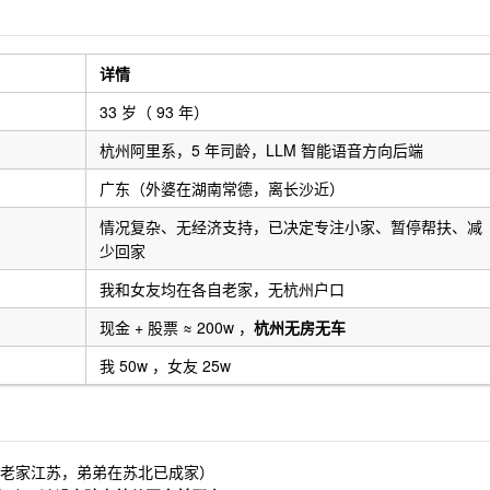
详情
33 岁（ 93 年）
杭州阿里系，5 年司龄，LLM 智能语音方向后端
广东（外婆在湖南常德，离长沙近）
情况复杂、无经济支持，已决定专注小家、暂停帮扶、减
少回家
我和女友均在各自老家，无杭州户口
现金 + 股票 ≈ 200w ，
杭州无房无车
我 50w ，女友 25w
老家江苏，弟弟在苏北已成家）