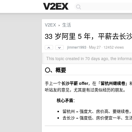
V2EX
生活
›
33 岁阿里 5 年，平薪去长
jimmer1993
·
May 27
· 12452 views
This topic created in 70 days ago, the infor
〇、概要
手上一个
长沙平薪 offer
，在「
留杭州继续卷
」
听站友的意见，尤其是有过类似经历的朋友。
核心矛盾
：
留杭州 = 强度大、房价高、要继续
去长沙 = 强度低、房价便宜一半、生