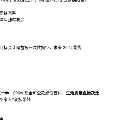
持网络完整
30% 涨幅机会
目标会让储蓄被一次性掏空，未来 20 年背贷
宜一半
，200w 现金可全款或低首付，
生活质量直接跃迁
家人/锻炼/带娃
点