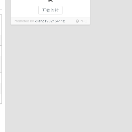
开始监控
Promoted by
xjiang1982154112
PRO