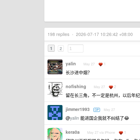
198 replies
•
2026-07-17 10:26:42 +08:00
1
2
yalin
1
May 27
长沙进中烟？
nofishing
2
May 27
留在长三角，不一定是杭州，以后年纪
jimmer1993
May 27
OP
@
yalin
能进国企我就不纠结了😂
kera0a
1
May 27 via iPhone