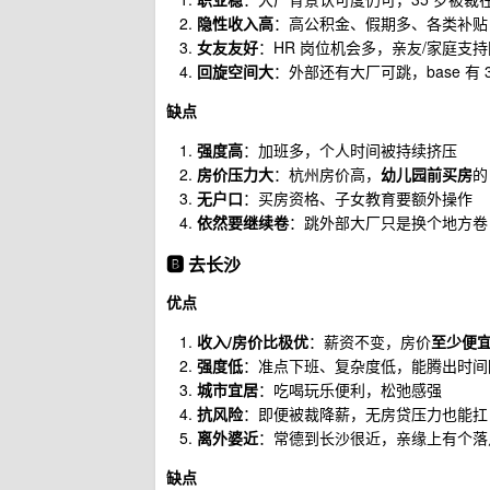
隐性收入高
：高公积金、假期多、各类补贴
女友友好
：HR 岗位机会多，亲友/家庭支
回旋空间大
：外部还有大厂可跳，base 有 
缺点
强度高
：加班多，个人时间被持续挤压
房价压力大
：杭州房价高，
幼儿园前买房
的
无户口
：买房资格、子女教育要额外操作
依然要继续卷
：跳外部大厂只是换个地方卷
🅱️ 去长沙
优点
收入/房价比极优
：薪资不变，房价
至少便
强度低
：准点下班、复杂度低，能腾出时间陪
城市宜居
：吃喝玩乐便利，松弛感强
抗风险
：即便被裁降薪，无房贷压力也能扛
离外婆近
：常德到长沙很近，亲缘上有个落
缺点