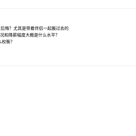
否后悔？尤其是带着伴侣一起搬过去的
况和降薪幅度大概是什么水平？
么权衡？