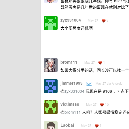
留杭州再狠狠赚几年钱，你有 offer
既然买房是几年后的事现在就别对比了
zyx331004
3
May 27
大小周强度还低啊
brom111
1
May 27
如果舍得分手的话，回长沙可以找一个
jimmer1993
May 27 via Android
OP
@
zyx331004
我现在是 9106 ，7 
victimsss
15
May 27
@
brom111
人机？人家都感情稳定还有
Laobai
1
May 27