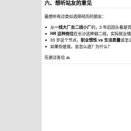
六、想听站友的意见
最想听有过类似选择经历的朋友：
从
一线大厂去二线小厂
的，3 年后回头看是
HR 这种岗位
在长沙这种弱二线，实际就业情
33 岁这个节点，
职业惯性 vs 生活质量
该怎
如果你是我，会怎么选？为什么？
先谢过各位 🙏