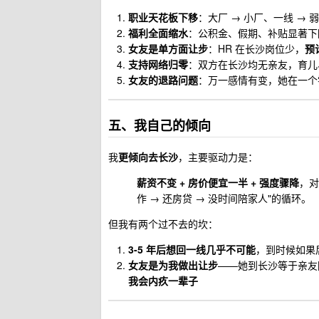
职业天花板下移
：大厂 → 小厂、一线 → 
福利全面缩水
：公积金、假期、补贴显著下
女友是单方面让步
：HR 在长沙岗位少，
预
支持网络归零
：双方在长沙均无亲友，育儿
女友的退路问题
：万一感情有变，她在一个
五、我自己的倾向
我
更倾向去长沙
，主要驱动力是：
薪资不变 + 房价便宜一半 + 强度骤降
，对
作 → 还房贷 → 没时间陪家人"的循环。
但我有两个过不去的坎：
3-5 年后想回一线几乎不可能
，到时候如果
女友是为我做出让步
——她到长沙等于亲友
我会内疚一辈子