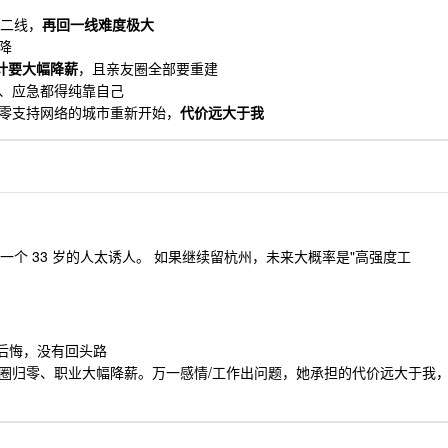
弱二线，
再回一线难度极大
降
计要大幅降薪
，且亲友圈全部要重建
、应急都得纯靠自己
零支持网络的城市重新开始，
代价远大于我
一个 33 岁的人太诱人。 如果继续留杭州，未来大概率是"高强度工
后悔，没有回头路
圈归零、职业大幅降薪。万一感情/工作出问题，她承担的代价远大于我