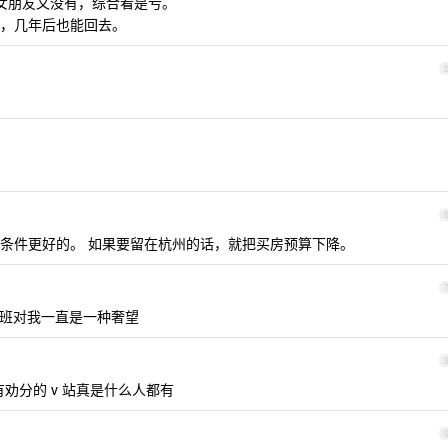
 你女朋友又没有，综合看是亏。
，几年后也能回去。
条件更好的。 如果要留在杭州的话，就把买房预算下降。
点下班对我一直是一种奢望
劝分的 v 站真是什么人都有