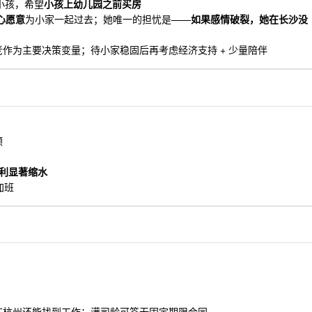
要小孩，希望
小孩上幼儿园之前买房
心愿意
为小家一起过去；她唯一的担忧是——
如果感情破裂，她在长沙没
作为主要决策变量；待小家稳固后再考虑经济支持 + 少量陪伴
颈
福利显著缩水
加班
裁在杭州还能找到工作；满司龄可签无固定期限合同