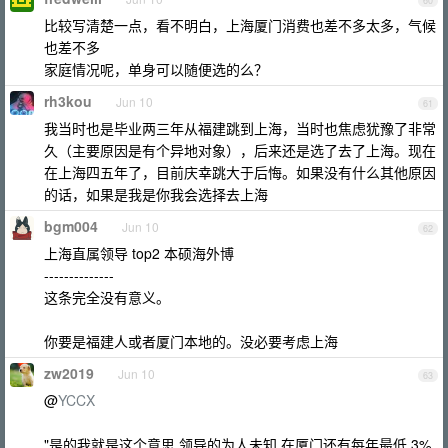
60
比较写清楚一点，看不明白，上海厦门消费也差不多太多，气候
也差不多
家庭情况呢，单身可以随便选的么？
rh3kou
Jun 10
61
我当时也是毕业两三年从福建跳到上海，当时也焦虑犹豫了非常
久（主要原因是有个异地对象），后来还是选了去了上海。现在
在上海四五年了，目前庆幸跳大于后悔。如果没有什么其他原因
的话，如果是我是你我会选择去上海
bgm004
Jun 10
62
上海直属领导 top2 本硕海外博
--------------
这条完全没有意义。
你要是福建人或者厦门本地的。没必要考虑上海
zw2019
Jun 10
63
@
YCCX
"是的我就是这个意思,领导的为人未知,在厦门还有每年最低 3%