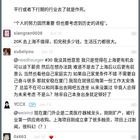
平行或者下行期的行业去了就是作死。
“个人的努力固然重要 但也要考虑到历史的进程”。
xiangran0028
Jun 10
45
20K 去上海不值得，扣完税多少钱，生活压力都很大。
xubeiyou
Jun 10
46
@
needhourger
#30 我没其他意思 我只是觉得在上海更有机会
可以谈下薪资 然后在想办法跳 难道不是去了上海后以后更有前
景么 当然也看他自己家庭实力 如果自己家里条件不错 不需要自
己奋斗很多 那就安稳在厦门 我现在就很后悔第一份工作太安逸
了 总监不在可以和同事出去网吧五连坐 从来没赢过 毕竟人总得
为未来考虑 不是么？除非自己本身出身就足够好了
YCCX
Jun 10
OP
47
@
weixind
现在厦门外企是二类医疗器械龙头，刚刚扩产，被行
业第一供应商收购。上海项目刚成立拿了很多融资，项目上过新
闻，很科幻（？）
0x663
Jun 10
1
48