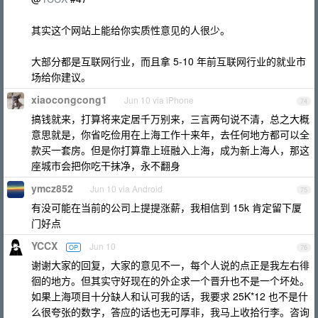
其实这个网站上能给你实质性意见的人很少。
大部分都是互联网行业，而且拿 5-10 年前互联网行业的就业市
场给你建议。
xiaocongcong1
Jun 10 via iPhone
74
搞钱就来，打算将来定居千万别来，三言两句说不清，总之大概
意思就是，你省吃俭用在上海工作十来年，去任何地方都可以全
款买一套房。但是你打算靠上班融入上海，成为新上海人，那这
座城市会把你吃干抹净，永不翻身
ymcz852
Jun 10 via Android
75
有没可能在当前的公司上提提涨薪，我相信到 15k 肯定留下厦
门好点
YCCX
Jun 10
OP
76
谢谢大家的回复，大家的意见不一，每个人说的点正是我左右徘
徊的地方。但其实守好现在的外企求一个晋升也不是一个坏处。
如果上海项目十分缺人和认可我的话，我要求 25K*12 也不是什
么很夸张的数字，答应的话也无可厚非，我马上收拾行李。咨询