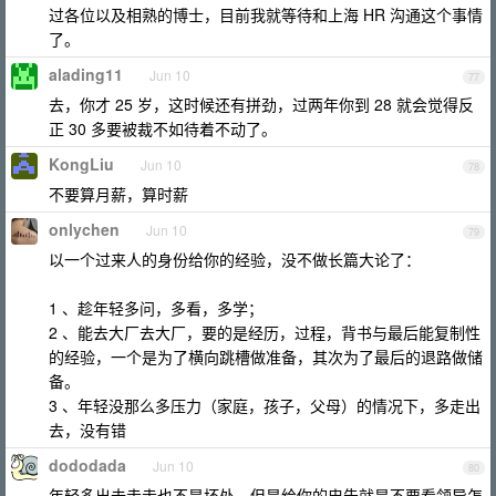
过各位以及相熟的博士，目前我就等待和上海 HR 沟通这个事情
了。
alading11
Jun 10
77
去，你才 25 岁，这时候还有拼劲，过两年你到 28 就会觉得反
正 30 多要被裁不如待着不动了。
KongLiu
Jun 10
78
不要算月薪，算时薪
onlychen
Jun 10
79
以一个过来人的身份给你的经验，没不做长篇大论了：
1 、趁年轻多问，多看，多学；
2 、能去大厂去大厂，要的是经历，过程，背书与最后能复制性
的经验，一个是为了横向跳槽做准备，其次为了最后的退路做储
备。
3 、年轻没那么多压力（家庭，孩子，父母）的情况下，多走出
去，没有错
dododada
Jun 10
80
年轻多出去走走也不是坏处，但是给你的忠告就是不要看领导怎