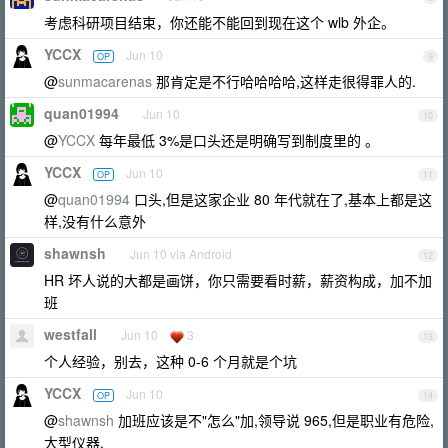
考虑科研项目结束，你还能不能回到现在这个 wlb 外企。
YCCX
Jun 10
OP
9
@
sunmacarenas
那肯定是不行哈哈哈哈,这样走很得罪人的.
quan01994
Jun 10
10
@
YCCX
每年最低 3%是口头还是明确写到制度里的 。
YCCX
Jun 10
OP
11
@
quan01994
口头,但是这家企业 80 年代就在了,基本上都是这
样,没有什么意外
shawnsh
Jun 10 via Android
12
HR 坏人说的大都是画饼，你只需要看时薪，薪资构成，加不加
班
westfall
Jun 10
3
13
个人经验，别去，这种 0-6 个月就是个坑
YCCX
Jun 10
OP
14
@
shawnsh
加班应该是不"怎么"加,领导说 965,但是职业有危险,
大型仪器.