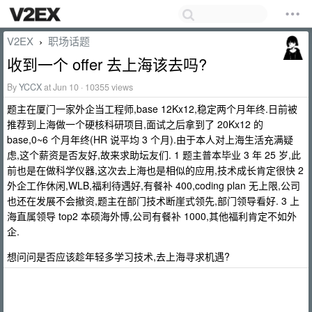
V2EX
职场话题
›
收到一个 offer 去上海该去吗?
By
YCCX
at Jun 10 · 10355 views
题主在厦门一家外企当工程师,base 12Kx12,稳定两个月年终.日前被
推荐到上海做一个硬核科研项目,面试之后拿到了 20Kx12 的
base,0~6 个月年终(HR 说平均 3 个月).由于本人对上海生活充满疑
虑,这个薪资是否友好,故来求助坛友们. 1 题主普本毕业 3 年 25 岁,此
前也是在做科学仪器,这次去上海也是相似的应用,技术成长肯定很快 2
外企工作休闲,WLB,福利待遇好,有餐补 400,coding plan 无上限,公司
也还在发展不会撤资,题主在部门技术断崖式领先,部门领导看好. 3 上
海直属领导 top2 本硕海外博,公司有餐补 1000,其他福利肯定不如外
企.
想问问是否应该趁年轻多学习技术,去上海寻求机遇?