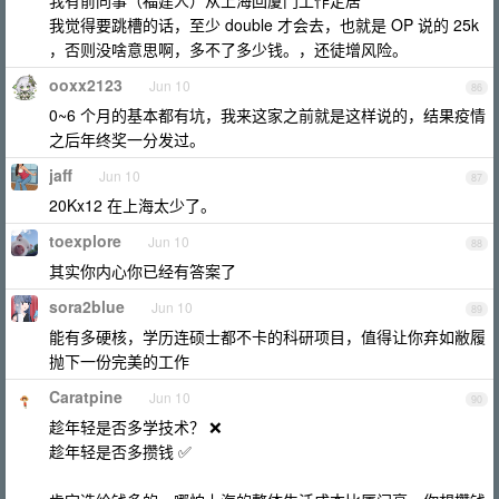
我有前同事（福建人）从上海回厦门工作定居
我觉得要跳槽的话，至少 double 才会去，也就是 OP 说的 25k
，否则没啥意思啊，多不了多少钱。，还徒增风险。
ooxx2123
Jun 10
86
0~6 个月的基本都有坑，我来这家之前就是这样说的，结果疫情
之后年终奖一分发过。
jaff
Jun 10
87
20Kx12 在上海太少了。
toexplore
Jun 10
88
其实你内心你已经有答案了
sora2blue
Jun 10
89
能有多硬核，学历连硕士都不卡的科研项目，值得让你弃如敝履
抛下一份完美的工作
Caratpine
Jun 10
90
趁年轻是否多学技术？ ❌
趁年轻是否多攒钱 ✅