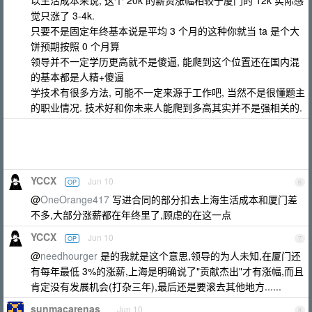
以生活成本来说, 这个 20k 的薪资涨幅相较于厦门的 12k 实际感
觉只涨了 3-4k.
只要不是固定年终基本说是平均 3 个月的这种你就当 ta 是个大
饼预期按照 0 个月算
领导并不一定学历更高就不是傻逼, 能爬到这个位置还在国内混
的基本都是人精+傻逼
学技术有很多方法, 可能不一定来源于工作吧, 当然不是很懂题主
的职业情况. 技术好和你未来人能爬到多高其实并不是强相关的.
YCCX
Jun 10
OP
6
@
OneOrange417
写进合同的部分扣去上海生活成本和厦门差
不多,大部分涨薪都在年终里了,顾虑的在这一点
YCCX
Jun 10
OP
7
@
needhourger
是的我就是这个意思,领导的为人未知,在厦门还
有每年最低 3%的涨薪,上海是明确说了"贡献杰出"才有涨幅,而且
肯定没有发展机会(打杂三年),最后还是要滚去其他地方......
sunmacarenas
Jun 10
8