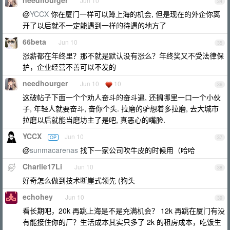
needhourger
Jun 10
34
@
YCCX
你在厦门一样可以蹲上海的机会, 但是现在的外企你离
开了以后就不一定能遇到一样的待遇的地方了
66beta
Jun 10
35
涨薪都在年终里？那不就是默认没有涨么？年终奖又不受法律保
护，企业经营不善可以不发的
needhourger
Jun 10
10
36
这破帖子下面一个个劝人奋斗的奋斗逼, 还搁哪里一口一个小伙
子, 年轻人就要奋斗, 奋你个头. 拉磨的驴想着多拉磨, 去大城市
拉磨以后就能当磨坊主了是吧, 真恶心的嘴脸.
YCCX
Jun 10
OP
37
@
sunmacarenas
找下一家公司吹牛皮的时候用（哈哈
Charlie17Li
Jun 10
38
好奇怎么做到技术断崖式领先 (狗头
echohey
Jun 10
39
看长期吧，20k 再跳上海是不是充满机会？ 12k 再跳在厦门有没
有能接住你的厂？生活成本其实只多了 2k 的租房成本，吃饭生