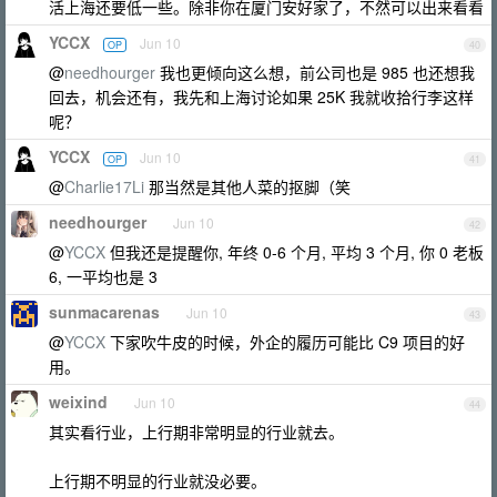
活上海还要低一些。除非你在厦门安好家了，不然可以出来看看
YCCX
Jun 10
OP
40
@
needhourger
我也更倾向这么想，前公司也是 985 也还想我
回去，机会还有，我先和上海讨论如果 25K 我就收拾行李这样
呢？
YCCX
Jun 10
OP
41
@
Charlie17Li
那当然是其他人菜的抠脚（笑
needhourger
Jun 10
42
@
YCCX
但我还是提醒你, 年终 0-6 个月, 平均 3 个月, 你 0 老板
6, 一平均也是 3
sunmacarenas
Jun 10
43
@
YCCX
下家吹牛皮的时候，外企的履历可能比 C9 项目的好
用。
weixind
Jun 10
44
其实看行业，上行期非常明显的行业就去。
上行期不明显的行业就没必要。