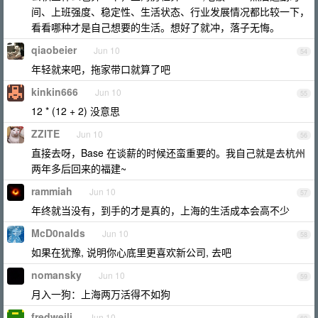
间、上班强度、稳定性、生活状态、行业发展情况都比较一下，
看看哪种才是自己想要的生活。想好了就冲，落子无悔。
qiaobeier
Jun 10
54
年轻就来吧，拖家带口就算了吧
kinkin666
Jun 10
55
12 * (12 + 2) 没意思
ZZITE
Jun 10
56
直接去呀，Base 在谈薪的时候还蛮重要的。我自己就是去杭州
两年多后回来的福建~
rammiah
Jun 10
57
年终就当没有，到手的才是真的，上海的生活成本会高不少
McD0nalds
Jun 10
58
如果在犹豫, 说明你心底里更喜欢新公司, 去吧
nomansky
Jun 10
59
月入一狗：上海两万活得不如狗
fredweili
Jun 10