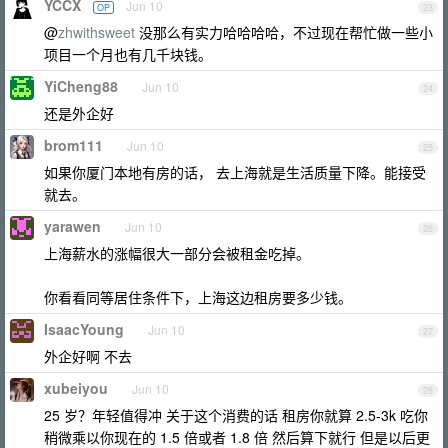
YCCX
Jun 10
OP
23
@
zhwithsweet
没那么有实力哈哈哈哈，不过现在帮忙做一些小
项目一个月也有几千块钱。
YiCheng88
Jun 10
24
还是外企好
brom111
Jun 10
25
如果你厦门本地有房的话， 去上海就是生活质量下降。能接受
就去。
yarawen
Jun 10
26
上海薪水的涨幅很大一部分会被租金吃掉。
你看看同等居住条件下，上海这边租房要多少钱。
IsaacYoung
Jun 10
27
外企好啊 不去
xubeiyou
Jun 10
28
25 岁？年轻值得冲 关于这个消费的话 租房你就算 2.5-3k 吃你
稍微乘以你现在的 1.5 倍或者 1.8 倍 然后算下就行 但是以后更