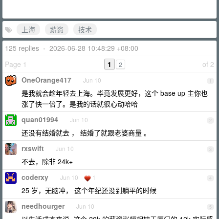
上海
薪资
技术
125 replies
•
2026-06-28 10:48:29 +08:00
Page 1
1
of 2
2
OneOrange417
Jun 10
1
是我就会趁年轻去上海。毕竟发展更好，这个 base up 主你也
涨了快一倍了。是我的话就很心动哈哈
quan01994
Jun 10
2
还没有结婚就去 ， 结婚了就跟老婆商量 。
rxswift
Jun 10
3
不去，除非 24k+
coderxy
Jun 10
1
4
25 岁，无脑冲， 这个年纪还没到躺平的时候
needhourger
Jun 10
5