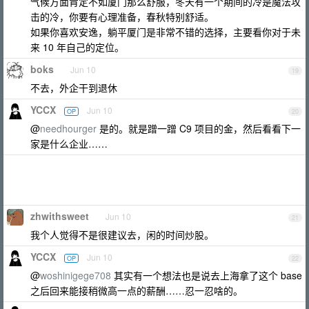
气候方面肯定不如厦门那么舒服，冬天有一个期间的冷是魔法攻
击的冷，你要有心理准备，春秋特别舒适。
如果你喜欢安逸，躺平厦门是非常不错的选择，主要看你对于未
来 10 年自己的定位。
boks
Jun 10
19
不去，外企干到退休
YCCX
Jun 10
OP
20
@
needhourger
是的。就是蹭一蹭 C9 项目的金，然后看看下一
家是什么企业……
zhwithsweet
Jun 10
21
我个人觉得不是很建议去，闲的时间炒股。
YCCX
Jun 10
OP
22
@
woshinigege708
其实有一个想法也是说去上海拿了这个 base
之后回来能接稍微高一点的薪酬……忍一忍啥的。