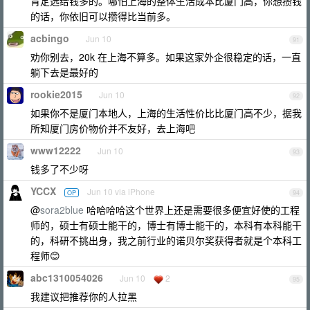
肯定选给钱多的。哪怕上海的整体生活成本比厦门高，你想攒钱
的话，你依旧可以攒得比当前多。
acbingo
Jun 10
91
劝你别去，20k 在上海不算多。如果这家外企很稳定的话，一直
躺下去是最好的
rookie2015
Jun 10
92
如果你不是厦门本地人，上海的生活性价比比厦门高不少，据我
所知厦门房价物价并不友好，去上海吧
www12222
Jun 10
93
钱多了不少呀
YCCX
Jun 10 via iPhone
OP
94
@
sora2blue
哈哈哈哈这个世界上还是需要很多便宜好使的工程
师的，硕士有硕士能干的，博士有博士能干的，本科有本科能干
的，科研不挑出身，我之前行业的诺贝尔奖获得者就是个本科工
程师😊
abc1310054026
Jun 10
2
95
我建议把推荐你的人拉黑