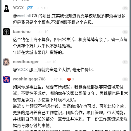
YCCX
Jun 10
OP
15
@
westfall
C9 的项目,其实我也知道背靠学校坑很多麻烦事很多,
但是我只是个小菜鸟,不知道蹭不蹭这个东风.
banricho
Jun 10
16
这个钱在上海不算多，但日常生活、租房绰绰有余了，省一点每
个月存个万儿八千也不是啥难事。
年轻在大城市呆几年蛮好的。
needhourger
Jun 10
17
@
YCCX
那上海就完全是个大饼, 毫无性价比.
woshinigege708
Jun 10
3
18
如果你是事业型，想要有所成就，我觉得魔都是非常值得来试
试，不要怕不成功，哪怕你在这家公司做 3 年，再跳槽也是非常
很有竞争力，即使当下环境不太好。
最近 3 年建议不考虑存钱，当然你想存也可以，可能比较辛苦，
更多的是培养自己工作意识，团队合作，项目管理，带人潜能，
并找到自己擅长的部分一直专注并冲刺。下一份工作薪资迎来涨
幅再考虑存钱的事情。