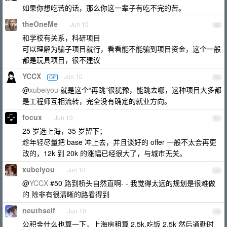
如果你想吃苦的话，那么你这一辈子有吃不完的苦。
theOneMe
Jun 10
49
和学校有关系，科研项目
可以理解为骗子项目就行，看看能不能骗到项目资金，这个一般
都是玩具项目，很不建议
YCCX
Jun 10
OP
50
@
xubeiyou
就是这个“再跳”很犹豫，能跳去哪，这种项目大多都
是工程师互相流转，完全没有确定的就业方向。
focux
Jun 10
51
25 岁选上海，35 岁留下；
趁年轻尽量把 base 冲上去，并且谈好的 offer 一般不太会再更
改的，12k 到 20k 的涨幅已经很大了，与城市无关。
xubeiyou
Jun 10
52
@
YCCX
#50 路到桥头自然直啊- - 我觉得太远的规划是很难做
的 除非有很清晰的路看得到
neuthself
Jun 10
53
公积金什么也算一下，上海房租算 2.5k,吃饭 2.5k 然后通勤时