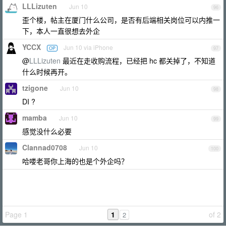
LLLizuten
Jun 10
96
歪个楼，帖主在厦门什么公司，是否有后端相关岗位可以内推一
下，本人一直很想去外企
YCCX
Jun 10 via iPhone
OP
97
@
LLLizuten
最近在走收购流程，已经把 hc 都关掉了，不知道
什么时候再开。
tzigone
Jun 10
98
DI ?
mamba
Jun 10
99
感觉没什么必要
Clannad0708
Jun 10
100
哈喽老哥你上海的也是个外企吗？
Page 1
1
of 2
2