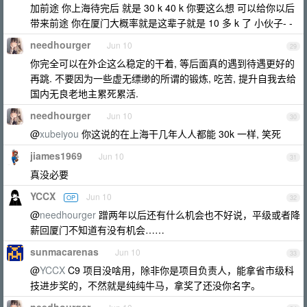
加前途 你上海待完后 就是 30 k 40 k 你要这么想 可以给你以后
带来前途 你在厦门大概率就是这辈子就是 10 多 k 了 小伙子- -
needhourger
Jun 10
29
你完全可以在外企这么稳定的干着, 等后面真的遇到待遇更好的
再跳. 不要因为一些虚无缥缈的所谓的锻炼, 吃苦, 提升自我去给
国内无良老地主累死累活.
needhourger
Jun 10
30
@
xubeiyou
你这说的在上海干几年人人都能 30k 一样, 笑死
jiames1969
Jun 10
31
真没必要
YCCX
Jun 10
OP
32
@
needhourger
蹭两年以后还有什么机会也不好说，平级或者降
薪回厦门不知道有没有机会……
sunmacarenas
Jun 10
33
@
YCCX
C9 项目没啥用，除非你是项目负责人，能拿省市级科
技进步奖的，不然就是纯纯牛马，拿奖了还没你名字。