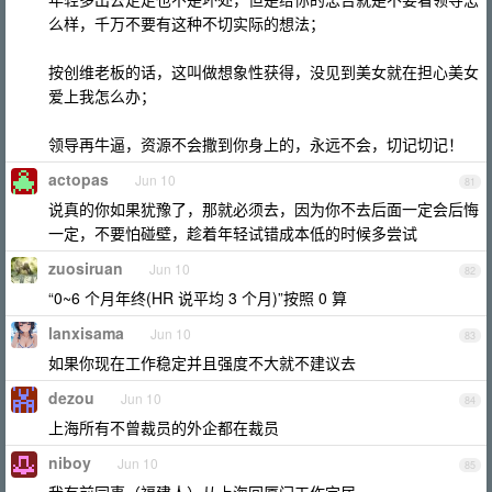
么样，千万不要有这种不切实际的想法；
按创维老板的话，这叫做想象性获得，没见到美女就在担心美女
爱上我怎么办；
领导再牛逼，资源不会撒到你身上的，永远不会，切记切记！
actopas
Jun 10
81
说真的你如果犹豫了，那就必须去，因为你不去后面一定会后悔
一定，不要怕碰壁，趁着年轻试错成本低的时候多尝试
zuosiruan
Jun 10
82
“0~6 个月年终(HR 说平均 3 个月)”按照 0 算
lanxisama
Jun 10
83
如果你现在工作稳定并且强度不大就不建议去
dezou
Jun 10
84
上海所有不曾裁员的外企都在裁员
niboy
Jun 10
85