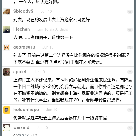
， 一个人，应该还好把。
SbloodyS
Jun 10
68
别去，现在的发展比去上海这家公司更好
lifechan
Jun 10 via Android
69
去吧……換個圈子，反脆弱一下
george013
Jun 10
70
别去了 目前来说第二个选择没有比你现在的情况好很多的情况
下就不要去 至少有 3 点可以好于现在才能考虑。
applet
Jun 10
71
上海打工人不建议来，有 wlb 的好福利外企谁来民企啊，有降薪
一半回二线城市外企的机会我立马就走，而且你外企还是稳定存
在不撤资不缩编的。别梦想来上海扩宽事业边界啥的，都是打工
的，哪有什么事业。当然我现在 30+，看你年龄自己选择。
holdonhope
Jun 10
72
优势就是趁年轻去上海之后容易在几个一线城市混
weixind
Jun 10
73
@
YCCX
#47