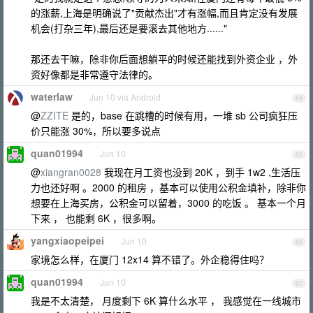
的涨薪,上海是明确说了"贡献杰出"才有涨幅,而且肯定没有发展
机会(打杂三年),最后还是要滚去其他地方......"
那还去干嘛，除非你后面想躺平的时候还能找到外资企业 ，外
资好像都是非常遵守法律的。
waterlaw
Jun 10 via Android
64
@
ZZITE
是的，base 在跳槽的时候有用，一堆 sb 公司疯狂压
价只能涨 30%，所以要多说点
quan01994
Jun 10
65
@
xiangran0028
我现在月工资也没到 20K ，到手 1w2 ,生活压
力也还好啊 。2000 的租房 ，基本可以使用公积金填补，除非你
想要在上海买房，公积金可以留着，3000 的吃饭 。 基本一个月
下来 ， 也能剩 6K ，很多啊。
yangxiaopeipei
Jun 10
66
家境怎么样，在厦门 12x14 算不错了。外企稳得住吗？
quan01994
Jun 10
67
我是不太清楚， 月度剩下 6K 算什么水平 ， 我感觉在一线城市