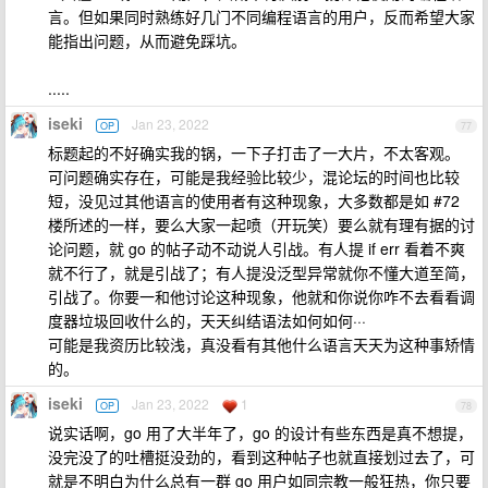
言。但如果同时熟练好几门不同编程语言的用户，反而希望大家
能指出问题，从而避免踩坑。
.....
iseki
Jan 23, 2022
OP
77
标题起的不好确实我的锅，一下子打击了一大片，不太客观。
可问题确实存在，可能是我经验比较少，混论坛的时间也比较
短，没见过其他语言的使用者有这种现象，大多数都是如 #72
楼所述的一样，要么大家一起喷（开玩笑）要么就有理有据的讨
论问题，就 go 的帖子动不动说人引战。有人提 if err 看着不爽
就不行了，就是引战了；有人提没泛型异常就你不懂大道至简，
引战了。你要一和他讨论这种现象，他就和你说你咋不去看看调
度器垃圾回收什么的，天天纠结语法如何如何···
可能是我资历比较浅，真没看有其他什么语言天天为这种事矫情
的。
iseki
Jan 23, 2022
1
OP
78
说实话啊，go 用了大半年了，go 的设计有些东西是真不想提，
没完没了的吐槽挺没劲的，看到这种帖子也就直接划过去了，可
就是不明白为什么总有一群 go 用户如同宗教一般狂热，你只要