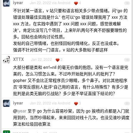
iyear
Jan 22, 2022 via Android
4
18
不针对某一语言，v 站只要和语言相关多少带点情绪。问“go 的
错误处理最佳实践是什么” 也可以“go 错误处理我用了 xxx 方法
xxx 方法，在实践中遇到了 xxx 问题 xxx 问题，感觉很难解
决”，肯定比没写几个项目，上来叭叭两句不爽不舒服要理性的
多。回帖也会转向讨论性质。
发帖的自己带情绪，也别怪回帖的情绪化，反正也没成本。
强调不针对任何一门语言，v 站的大多数帖子都这样
XTTX
Jan 22, 2022
2
19
大部分都是类和 err!=nil 的毫无价值的抱怨。没有一个语言是完
美的，怎么习惯怎么来。不过咋开始批判别人的批判了？
gopher 又不会比正常程序员少眼睛，多个鼻子。对比其他程序
员”非常反感别人批评“自己用的语言，有什么特殊性？有多少是
批判是此类无脑的引战贴？多少是不举证直接下结论的？
iyear
Jan 22, 2022 via Android
3
20
@
iyear
至于 go 为什么容易吵架，因为 go 挨喷的点都是入门就
用到的，当然吵得起来，来来回回对线十几次。也没见谁吵调度
算法和垃圾回收算法