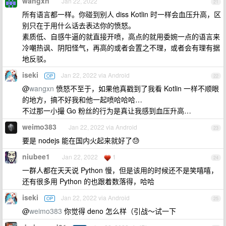
wangxn
Jan 22, 2022
21
所有语言都一样。你碰到别人 diss Kotlin 时一样会血压升高，区
别只在于用什么话去表达你的愤怒。
素质低、自感牛逼的就直接开喷，高点的就用委婉一点的语言来
冷嘲热讽、阴阳怪气，再高的或者会置之不理，或者会有理有据
地反驳。
iseki
Jan 22, 2022 via Android
OP
22
@
wangxn
愤怒不至于，如果他真戳到了我看 Kotlin 一样不顺眼
的地方，搞不好我和他一起喷哈哈哈…
不过那一小撮 Go 粉丝的行为是真让我感到血压升高…
weimo383
Jan 22, 2022 via Android
23
要是 nodejs 能在国内火起来就好了😓
niubee1
Jan 22, 2022
1
24
一群人都在天天说 Python 慢，但是该用的时候还不是笑嘻嘻，
还有很多用 Python 的也跟着数落得，哈哈
iseki
Jan 22, 2022 via Android
OP
25
@
weimo383
你觉得 deno 怎么样（引战～试一下