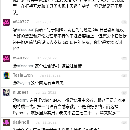
型，在框架开发和工具类实现上天然有劣势，但是就是死不承
认。
x940727
Jan 22, 2022
56
@
missdeer
简洁不等于简陋，现在的问题是 Go 自己都知道没
有好的泛型和异常处理是不行的了准备要加上，但是这个狂信徒
还是抱着简洁的说法去支持 Go 现在的情况，你觉得要怎么讨
论？
x940727
Jan 22, 2022
57
@
missdeer
这个狂信徒=》这些狂信徒
TeslaLyon
Jan 22, 2022
58
@
Zwying
这个网站有点意思
niubee1
Jan 22, 2022
59
@
skinny
选择 Python 的人，都是实用主义者，跟这门语言本身
的特质一致。把一门语言当成宗教，不是啥好事情，而选择
Python ，就是因为实用，老夫不管三七二十一，拿来就是干
darknoll
Jan 22, 2022
60
为什么 Go 语言初学者会非常喜欢批评 Go 语言？