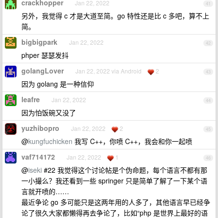
crackhopper
Jan 22, 2022
41
另外，我觉得 c 才是大道至简。go 特性还是比 c 多吧，算不上
简。
bigbigpark
Jan 22, 2022
42
phper 瑟瑟发抖
golangLover
Jan 22, 2022 via Android
2
43
因为 golang 是一种信仰
leafre
Jan 22, 2022
44
因为怕饭碗又没了
yuzhibopro
Jan 22, 2022
2
45
@
kungfuchicken
我写 C++，你喷 C++，我会和你一起喷
vaf714172
Jan 22, 2022
1
46
@
iseki
#22 我觉得这个讨论帖是个伪命题，每个语言不都有那
一小撮么？我还看到一些 springer 只是简单了解了一下某个语
言就开喷的……
最近争论 go 多可能只是这两年用的人多了，其他语言早已经争
论了很久大家都懒得再去争论了，比如“php 是世界上最好的语