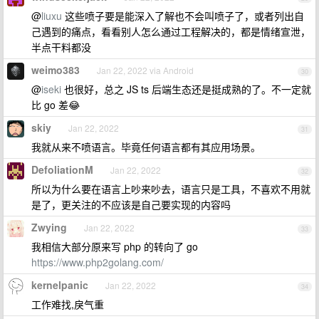
@
liuxu
这些喷子要是能深入了解也不会叫喷子了，或者列出自
己遇到的痛点，看看别人怎么通过工程解决的，都是情绪宣泄，
半点干料都没
weimo383
Jan 22, 2022 via Android
30
@
iseki
也很好，总之 JS ts 后端生态还是挺成熟的了。不一定就
比 go 差😂
skiy
Jan 22, 2022
31
我就从来不喷语言。毕竟任何语言都有其应用场景。
DefoliationM
Jan 22, 2022
32
所以为什么要在语言上吵来吵去，语言只是工具，不喜欢不用就
是了，更关注的不应该是自己要实现的内容吗
Zwying
Jan 22, 2022
33
我相信大部分原来写 php 的转向了 go
https://www.php2golang.com/
kernelpanic
Jan 22, 2022
34
工作难找,戾气重