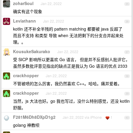
zoharSoul
Jan 22, 2022
35
确实有这个现象
Leviathann
Jan 22, 2022
36
kotlin 还不补全半残的 pattern matching 都要被 java 反超了
而且不支持 和类型 导致 when 无法把剩下的分支合并起来处
理。。
KousukeSakurako
Jan 22, 2022
37
受 SICP 影响所以更喜欢 Go 语言， 但是并不反感别人批评它，
虽然多数批评意见指出的缺点正是我认为 Go 语言的优点 2333
crackhopper
Jan 22, 2022
38
不管被喷的怎么厉害，我仍然喜欢 C++。哈哈。痛并爱着。
crackhopper
Jan 22, 2022
39
当然，js 大法也好。go 我也写过，没什么特别感觉，还没 kotlin
舒服。
F281M6Dh8DXpD1g2
Jan 22, 2022 via iPhone
1
40
golang 神教呗