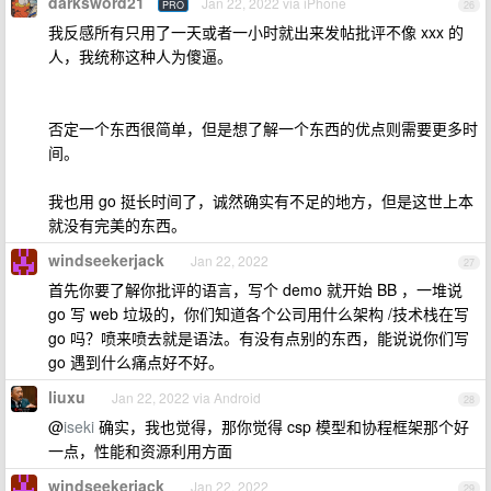
darksword21
Jan 22, 2022 via iPhone
PRO
26
我反感所有只用了一天或者一小时就出来发帖批评不像 xxx 的
人，我统称这种人为傻逼。
否定一个东西很简单，但是想了解一个东西的优点则需要更多时
间。
我也用 go 挺长时间了，诚然确实有不足的地方，但是这世上本
就没有完美的东西。
windseekerjack
Jan 22, 2022
27
首先你要了解你批评的语言，写个 demo 就开始 BB ，一堆说
go 写 web 垃圾的，你们知道各个公司用什么架构 /技术栈在写
go 吗？喷来喷去就是语法。有没有点别的东西，能说说你们写
go 遇到什么痛点好不好。
liuxu
Jan 22, 2022 via Android
28
@
iseki
确实，我也觉得，那你觉得 csp 模型和协程框架那个好
一点，性能和资源利用方面
windseekerjack
Jan 22, 2022
29