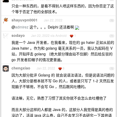
只会一种东西的，是看不得别人喷这样东西的，因为你否定了这
个等于否定了他的全部技术。
shayuvpn0001
Jan 22, 2022
70
@
admirez
这个。。。Delphi 还活着啊
sodayo
Jan 22, 2022 via Android
1
71
我是一个 Java 开发者，在我看来，现在的 go hater 正如从前的
Java hater 。作为和 golang 毫无关系的一员，我认为起码在 V
站，开贴抨击 golang （绝大部分理由站不住脚）然后给反驳的
go 开发者扣帽子的情况更普遍。
chengxiao
Jan 22, 2022
6
72
因为大部分批评 Golang 的 就会说语法语法，但是说语法问题的
人，大部分是根本就不写 Go 的人，或者是只写了 1-2 天然后发
现脑子不够用，不会写 Go ，然后跟风吐槽的。
语法嘛，无它，熟悉了习惯了其实你就不会怎么去吐槽他了
而且大部分这样的人都是 Java 的，这部分人我觉得是真的卷的
没边了，活该 java 这么卷，自己不去学习不去研究一下其他语