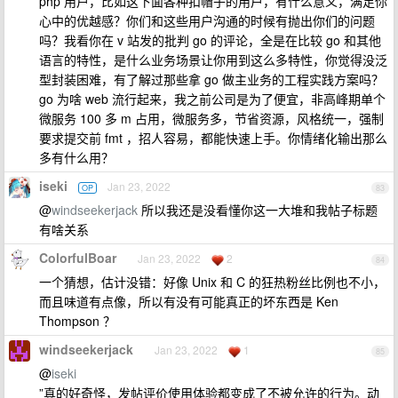
php 用户，比如这下面各种扣帽子的用户，有什么意义，满足你
心中的优越感？你们和这些用户沟通的时候有抛出你们的问题
吗？我看你在 v 站发的批判 go 的评论，全是在比较 go 和其他
语言的特性，是什么业务场景让你用到这么多特性，你觉得没泛
型封装困难，有了解过那些拿 go 做主业务的工程实践方案吗？
go 为啥 web 流行起来，我之前公司是为了便宜，非高峰期单个
微服务 100 多 m 占用，微服务多，节省资源，风格统一，强制
要求提交前 fmt ，招人容易，都能快速上手。你情绪化输出那么
多有什么用？
iseki
Jan 23, 2022
OP
83
@
windseekerjack
所以我还是没看懂你这一大堆和我帖子标题
有啥关系
ColorfulBoar
Jan 23, 2022
2
84
一个猜想，估计没错：好像 Unix 和 C 的狂热粉丝比例也不小，
而且味道有点像，所以有没有可能真正的坏东西是 Ken
Thompson ？
windseekerjack
Jan 23, 2022
1
85
@
iseki
”真的好奇怪，发帖评价使用体验都变成了不被允许的行为。动