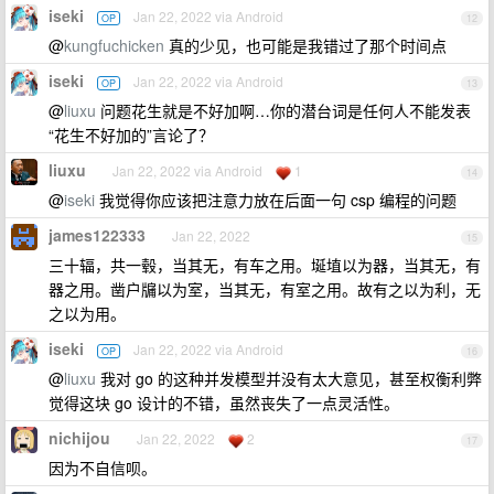
iseki
Jan 22, 2022 via Android
OP
12
@
kungfuchicken
真的少见，也可能是我错过了那个时间点
iseki
Jan 22, 2022 via Android
OP
13
@
liuxu
问题花生就是不好加啊…你的潜台词是任何人不能发表
“花生不好加的”言论了？
liuxu
Jan 22, 2022 via Android
1
14
@
iseki
我觉得你应该把注意力放在后面一句 csp 编程的问题
james122333
Jan 22, 2022
15
三十辐，共一毂，当其无，有车之用。埏埴以为器，当其无，有
器之用。凿户牖以为室，当其无，有室之用。故有之以为利，无
之以为用。
iseki
Jan 22, 2022 via Android
OP
16
@
liuxu
我对 go 的这种并发模型并没有太大意见，甚至权衡利弊
觉得这块 go 设计的不错，虽然丧失了一点灵活性。
nichijou
Jan 22, 2022
2
17
因为不自信呗。