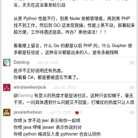
言，天天在这没事发帖引战
从黑 Python 性能不行，到黑 Node 依赖管理差，再到黑 PHP
找不到工作，然后到 GO 这发现我操，性能上黑不动，部署起来
超方便，工作待遇还挺高，咋办？黑他语法！！！
看看楼上留言，什么 Go 的都是以前 PHP 的，什么 Gopher 很
多都是狂信徒 ，这种言论都能出来的人，是有多脑残啊
Daming
Jan 23, 2022
73
批评不正好说明还有热度。
你看看 C#，都是要被遗忘节奏了。
windseekerjack
Jan 23, 2022
74
@
Daming
有意义的热度才能促进社区，这种只会扣帽子，毫无
干货，一问具体遇到什么问题又不回复，打嘴仗的热度只让人烦
javaisthebest
Jan 23, 2022
5
75
你喷 js 学不动 jser 表示和你一起喷
你喷 java 啰嗦 javaer 表示你说的对
你喷 python 缩进反人类 pythoner 也会认同你