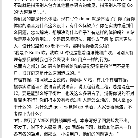
不动就是指责别人包含其他程序语言的偏见，指责别人不懂 Go
的“大道至简”…“，
你们发的都是什么体验，现在写个 demo 就是体验了？你了解你
体验的语音为什么这么设计，有什么优缺点？你在实践中遇到什
么问题，怎么解决，想解决到什么样子？有这样的体验吗？ v 站
我是基本没看到过，全是跟风喷语法，那你去了解 fp 语言更头
大，设计思路和 oo 都不一样，那时候你要怎么喷？
“我是个 Kotlin 吹，我吹 kt 时也是抱着语法糖和库吹，可别人有
理有据反驳时我也不会表现出 Go 用户一样的行为。
总而言之部分 Go 语言使用者给我的感觉更像是粉丝而不是用
户，很好奇这是什么原因造成的。“
有理有据，按照我上面说的，你翻翻 V 站，有几个有理有据，
摆事实讲道理？说语言就说语言，说工程就说工程，总是混在一
起，要是能那么好平衡世上也没这么多语言了。觉得你说的不对
反驳也不行？你们根本没有考虑过别人是怎么想的，别人拿 go
干什么的，为什么选 go ，你觉得 go 简陋，人家觉得简洁，不
考虑下为什么？
“唔…碰到了 V2EX 回复频率限制，本来写好了回复却发不出。
不发了，说下个人感觉吧，go 固然有问题，就像其他语言一样
各有各的缺点，但那么一小撮用户，他们的问题更大。”