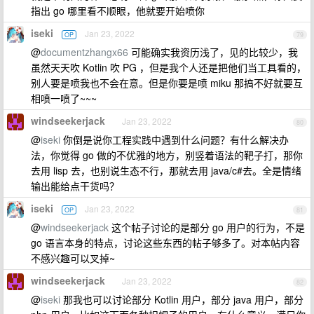
指出 go 哪里看不顺眼，他就要开始喷你
iseki
Jan 23, 2022
OP
79
@
documentzhangx66
可能确实我资历浅了，见的比较少，我
虽然天天吹 Kotlin 吹 PG ，但是我个人还是把他们当工具看的，
别人要是喷我也不会在意。但是你要是喷 miku 那搞不好就要互
相喷一喷了~~~
windseekerjack
Jan 23, 2022
80
@
iseki
你倒是说你工程实践中遇到什么问题？有什么解决办
法，你觉得 go 做的不优雅的地方，别竖着语法的靶子打，那你
去用 lisp 去，也别说生态不行，那就去用 java/c#去。全是情绪
输出能给点干货吗？
iseki
Jan 23, 2022
OP
81
@
windseekerjack
这个帖子讨论的是部分 go 用户的行为，不是
go 语言本身的特点，讨论这些东西的帖子够多了。对本帖内容
不感兴趣可以叉掉~
windseekerjack
Jan 23, 2022
82
@
iseki
那我也可以讨论部分 Kotlin 用户，部分 java 用户，部分