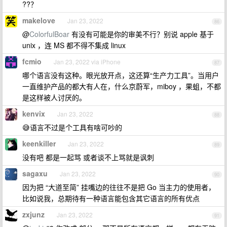
??？
makelove
Jan 23, 2022
86
@
ColorfulBoar
有没有可能是你的审美不行？别说 apple 基于
unix ，连 MS 都不得不集成 linux
fcmio
Jan 23, 2022 via iPhone
87
哪个语言没有这种。眼光放开点，这还算“生产力工具”。当用户
一直维护产品的都大有人在，什么京蔚军，miboy ，果蛆，不都
是这样被人讨厌的。
kenvix
Jan 23, 2022
88
😅语言不过是个工具有啥可吵的
keenkiller
Jan 23, 2022
89
没有吧 都是一起骂 或者谈不上骂就是讽刺
sagaxu
Jan 23, 2022
90
因为把 “大道至简” 挂嘴边的往往不是把 Go 当主力的使用者，
比如说我，总期待有一种语言能包含其它语言的所有优点
zxjunz
Jan 23, 2022
91