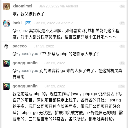
xiaomimei
Jan 23, 2022 via Android
96
哦，我又被代表了
iseki
Jan 23, 2022 via Android
OP
97
@
zxjunz
其实就是不太理解，如何喜欢 /利益相关能到这个程
度，对于大部分程序员来说，语言应该只是个工具吧～～～
paccco
Jan 23, 2022
98
@
kyuuseiryuu
??? 那帮写 php 的吃你家大米了？
gongquanlin
Jan 23, 2022
99
@
kyuuseiryuu
别的语言转 go 来的人多了去了，在这抖机灵真
有意思
gongquanlin
Jan 23, 2022
100
我之前是写 php 的，现在工作写 java 。php+go 仍然没丢下写
自己的项目，两边项目都稳定上线了，各有各的好处； spring
轮子多，我们公司项目独立部署居多，做我们公司项目正好合
适； php + go 无状态，扩展和负载方便，正好是自己的项目需
要用的；三门语言用的非常香，各取所长。都用过再讨论。