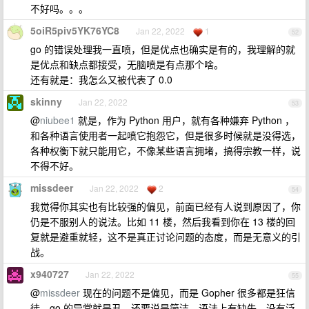
不好吗。。。
5oiR5piv5YK76YC8
Jan 22, 2022
1
52
go 的错误处理我一直喷，但是优点也确实是有的，我理解的就
是优点和缺点都接受，无脑喷是有点那个啥。
还有就是：我怎么又被代表了 0.0
skinny
Jan 22, 2022
53
@
niubee1
就是，作为 Python 用户，就有各种嫌弃 Python ，
和各种语言使用者一起喷它抱怨它，但是很多时候就是没得选，
各种权衡下就只能用它，不像某些语言拥堵，搞得宗教一样，说
不得不好。
missdeer
Jan 22, 2022
2
54
我觉得你其实也有比较强的偏见，前面已经有人说到原因了，你
仍是不服别人的说法。比如 11 楼，然后我看到你在 13 楼的回
复就是避重就轻，这不是真正讨论问题的态度，而是无意义的引
战。
x940727
Jan 22, 2022
55
@
missdeer
现在的问题不是偏见，而是 Gopher 很多都是狂信
徒，go 的异常就是丑，还要说是简洁，语法上有缺失，没有泛