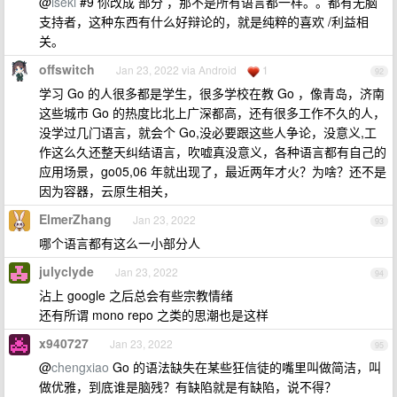
@
iseki
#9 你改成 部分 ，那不是所有语言都一样。。都有无脑
支持者，这种东西有什么好辩论的，就是纯粹的喜欢 /利益相
关。
offswitch
Jan 23, 2022 via Android
1
92
学习 Go 的人很多都是学生，很多学校在教 Go ，像青岛，济南
这些城市 Go 的热度比北上广深都高，还有很多工作不久的人，
没学过几门语言，就会个 Go,没必要跟这些人争论，没意义,工
作这么久还整天纠结语言，吹嘘真没意义，各种语言都有自己的
应用场景，go05,06 年就出现了，最近两年才火？为啥？还不是
因为容器，云原生相关，
ElmerZhang
Jan 23, 2022
93
哪个语言都有这么一小部分人
julyclyde
Jan 23, 2022
94
沾上 google 之后总会有些宗教情绪
还有所谓 mono repo 之类的思潮也是这样
x940727
Jan 23, 2022
95
@
chengxiao
Go 的语法缺失在某些狂信徒的嘴里叫做简洁，叫
做优雅，到底谁是脑残？有缺陷就是有缺陷，说不得？