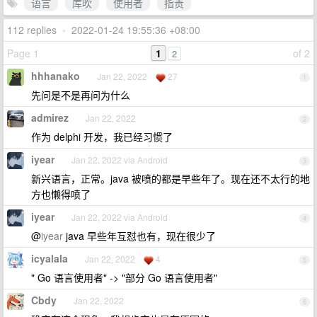
语言
库吹
使用者
指责
112 replies
•
2022-01-24 19:55:36 +08:00
Page 1
1
of 2
2
hhhanako
Jan 22, 2022
27
1
先问是不是再问为什么
admirez
Jan 22, 2022
2
作为 delphi 开发，我已经习惯了
iyear
Jan 22, 2022 via Android
3
新兴语言，正常。java 被喷的都是早些年了。现在还不太行的地
方也懒得喷了
iyear
Jan 22, 2022 via Android
4
@
iyear
java 早些年互怼也有，现在很少了
icyalala
Jan 22, 2022
4
5
" Go 语言使用者" -> "部分 Go 语言使用者"
Cbdy
Jan 22, 2022
6