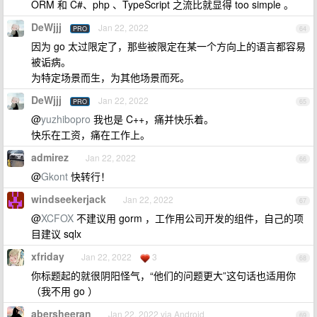
ORM 和 C#、php 、TypeScript 之流比就显得 too simple 。
DeWjjj
Jan 22, 2022
PRO
64
因为 go 太过限定了，那些被限定在某一个方向上的语言都容易
被诟病。
为特定场景而生，为其他场景而死。
DeWjjj
Jan 22, 2022
PRO
65
@
yuzhibopro
我也是 C++，痛并快乐着。
快乐在工资，痛在工作上。
admirez
Jan 22, 2022
66
@
Gkont
快转行！
windseekerjack
Jan 22, 2022
67
@
XCFOX
不建议用 gorm ，工作用公司开发的组件，自己的项
目建议 sqlx
xfriday
Jan 22, 2022
3
68
你标题起的就很阴阳怪气，“他们的问题更大”这句话也适用你
（我不用 go ）
abersheeran
Jan 22, 2022 via Android
69