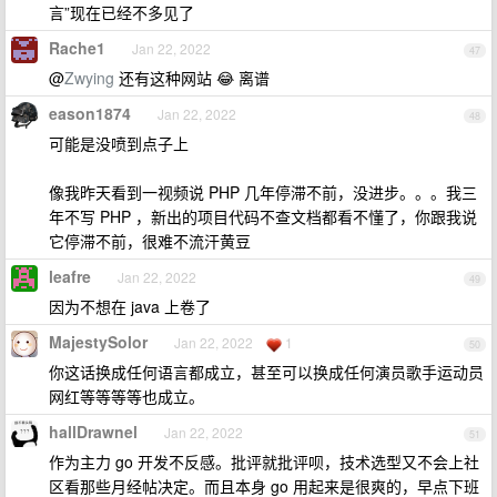
言”现在已经不多见了
Rache1
Jan 22, 2022
47
@
Zwying
还有这种网站 😂 离谱
eason1874
Jan 22, 2022
48
可能是没喷到点子上
像我昨天看到一视频说 PHP 几年停滞不前，没进步。。。我三
年不写 PHP ，新出的项目代码不查文档都看不懂了，你跟我说
它停滞不前，很难不流汗黄豆
leafre
Jan 22, 2022
49
因为不想在 java 上卷了
MajestySolor
Jan 22, 2022
1
50
你这话换成任何语言都成立，甚至可以换成任何演员歌手运动员
网红等等等等也成立。
hallDrawnel
Jan 22, 2022
51
作为主力 go 开发不反感。批评就批评呗，技术选型又不会上社
区看那些月经帖决定。而且本身 go 用起来是很爽的，早点下班