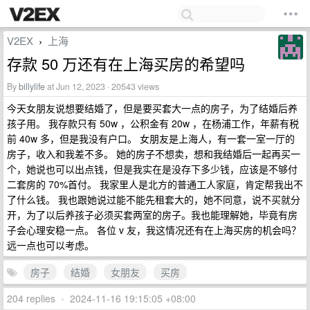
V2EX
上海
›
存款 50 万还有在上海买房的希望吗
By
billylife
at Jun 12, 2023 · 20543 views
今天女朋友说想要结婚了，但是要买套大一点的房子，为了结婚后养
孩子用。 我存款只有 50w ，公积金有 20w ，在杨浦工作，年薪有税
前 40w 多，但是我没有户口。 女朋友是上海人，有一套一室一厅的
房子，收入和我差不多。 她的房子不想卖，想和我结婚后一起再买一
个，她说也可以出点钱，但是我实在是没存下多少钱，应该是不够付
二套房的 70%首付。 我家里人是北方的普通工人家庭，肯定帮我出不
了什么钱。 我也跟她说过能不能先租套大的，她不同意，说不买就分
开，为了以后养孩子必须买套两室的房子。我也能理解她，毕竟有房
子会心理安稳一点。 各位 v 友，我这情况还有在上海买房的机会吗？
远一点也可以考虑。
房子
结婚
女朋友
买房
204 replies
•
2024-11-16 19:15:05 +08:00