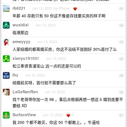
rb6221
Jun 13, 2023 via iPhone
1
45
年薪 40 存款只有 50 你这不像是存钱要买房的样子啊
wuxidixi
Jun 13, 2023
46
临港那边
amwyyyy
Jun 13, 2023
47
人家结婚的都离婚买房，你这不没结不就刚好 30%首付了么
xianyu191031
Jun 13, 2023
48
松江奉贤青浦宝山 远一点的还是可以的
lhz
Jun 13, 2023
49
结婚前买呀，首付就不需要那么高了
LaGeNanRen
Jun 13, 2023
50
找个老哥带你加一次 98 ，事后点根烟再想一想这 b 婚到底要不
要结 XD
SurfaceView
Jun 13, 2023
2
51
我 200 个都不敢买，你这 50 个都敢上。。牛逼哈