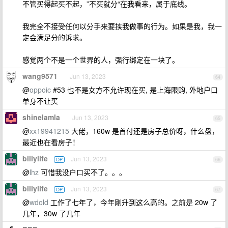
不管买得起买不起，”不买就分“在我看来，属于底线。
我完全不接受任何以分手来要挟我做事的行为。如果是我，我一
定会满足分的诉求。
感觉两个不是一个世界的人，强行绑定在一块了。
wang9571
Jun 13, 2023
64
@
oppoic
#53 也不是女方不允许现在买, 是上海限购, 外地户口
单身不让买
shinelamla
Jun 13, 2023
65
@
xx19941215
大佬，160w 是首付还是房子总价呀，什么盘，
最近也在看房子！
billylife
Jun 13, 2023
OP
66
@
lhz
可惜我没户口买不了。。。
billylife
Jun 13, 2023
OP
67
@
wdold
工作了七年了，今年刚升到这么高的。之前是 20w 了
几年，30w 了几年