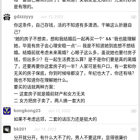
是有限的。
gdzzzyyy
Jun 13, 2023
55
你这条件，自己存钱，活的不知道有多潇洒，干嘛这么折磨自
己？
“她的房子不想卖，想和我结婚后一起再买一个” && “我也能理解
她，毕竟有房子会心理安稳一点”--- 我是不知道她到底想不想结
婚。结婚前就考虑未来离婚？心眼子这么多，虽说她也要付房子
钱，但出多少？在一起生活费怎么算？是不是你们要是真的离婚
了，还要再要你这套房子的一半？人家可是有户口，有一套和你
无关的房子保底，你到时候啥都没了，年纪也大了，你还有啥？
我也不知道你在理解她什么。
要买的话就两种方案：
一 这套房子就是婚前财产和女方无关
二 女方把房子卖了，两人搞一套大的
kongkong23
Jun 13, 2023
56
如果不考虑远郊，二套的话压力还是挺大的
bk201
Jun 13, 2023
57
分开就分开，有什么大不了的，男人不要这样，显得很廉价