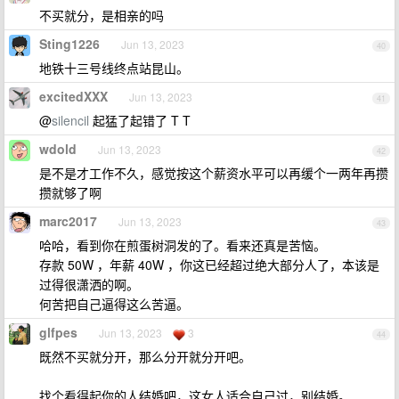
不买就分，是相亲的吗
Sting1226
Jun 13, 2023
40
地铁十三号线终点站昆山。
excitedXXX
Jun 13, 2023
41
@
silencil
起猛了起错了 T T
wdold
Jun 13, 2023
42
是不是才工作不久，感觉按这个薪资水平可以再缓个一两年再攒
攒就够了啊
marc2017
Jun 13, 2023
43
哈哈，看到你在煎蛋树洞发的了。看来还真是苦恼。
存款 50W ，年薪 40W ，你这已经超过绝大部分人了，本该是
过得很潇洒的啊。
何苦把自己逼得这么苦逼。
glfpes
Jun 13, 2023
3
44
既然不买就分开，那么分开就分开吧。
找个看得起你的人结婚吧，这女人适合自己过，别结婚。