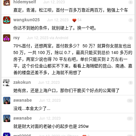
hidemyself
Jun 12, 2023
6
嘉定，青浦，松江呗，首付一百多万靠近两百万，勉强上个车
wangkun025
Jun 12, 2023
54
7
你达不到她的条件，就别硬上了。换一个吧。
rsy
Jun 12, 2023 via Android
8
70%首付，还想两室，首付款多少？ 50 万？就算你女朋友也出
50 万，一共 100 万，除以 0.7 ，最高只能买到总价 140 多万的
房子，两室少说也得 70 平左右吧，单价只能买到 2 万左右一
平，这个价位金山都买不下来，看看上海隔壁的昆山、南通、嘉
善的楼盘还差不多，上海就不用想了
zakokun
Jun 12, 2023
9
她有房，还是上海户口，那你们干脆买个好点的公寓得了
awanabe
Jun 12, 2023
10
没戏...本金太少了...
awanabe
Jun 12, 2023
11
就是财大对面的老破小的起步也是 250w
mz02005
Jun 12, 2023 via iPhone
3