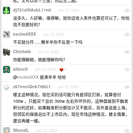
松，又可以买个三居，然后生二胎。
dj721xHiAvbL11n0
Jun 13, 2023
34
谈多久，人好嘛，值得嘛，就你这收入条件也算还可以了，你怕
找不到更好的？
excitedXXX
Jun 13, 2023
35
不买就分开......懒羊羊你不反思一下吗
Chichele
Jun 13, 2023
36
你能理解她，她能理解你吗？
silencil
Jun 13, 2023
2
37
@
excitedXXX
是沸羊羊 哈哈
z67nnciQnb7r8bLf
Jun 13, 2023
38
楼主这种情况，现在买的话可能只有是郊区打新，就算首付
100w ，只能买个总价 300w 左右外环外的，这种盘碰到不触发
积分的还好，如果触发积分那估计又不能买，另外虽说是上海，
但郊区的保值总比不上市区内，现在市场这种情况，楼主慎重，
建议再缓一缓。
ShundL
Jun 13, 2023
39