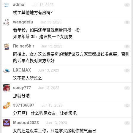
admol
Jun 13, 2023
87
楼主其他地方有房吗？
wangdefu
Jun 13, 2023
88
看年龄，如果还年轻就商量再攒一攒
如果年龄 35+ 建议换一个女朋友
ReinerShir
Jun 13, 2023
89
同楼上，女方这么想要房的话建议双方家里都出钱凑点买，否则
的话早点换对双方都好
LXGMAX
Jun 13, 2023
90
这不强人所难么
spicy777
Jun 13, 2023
91
那就分呐
337136897
Jun 13, 2023
92
分开啊！ 什么狗屁女友，让她滚吧
Masoud2023
Jun 13, 2023
93
女的还是没看上你，只是拿买房朝你撒气而已