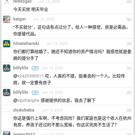
RRRoger
Jun 13, 2023
68
今天买房 明天毕业
kaiger
Jun 13, 2023
69
“不买就分”，这句话有点过分了，给人一种感觉，房是必需品，
你是替代品。
hinataharuki
Jun 13, 2023
70
你们都打算结婚了，她还不知道你的资产情况吗？我感觉就是委
婉的提分手了
billylife
Jun 13, 2023
OP
71
@
x2420390517
哎，人真的不错，挺善良的一个人。比较传
统，就一定要有房子
billylife
Jun 13, 2023
OP
72
@
vipzhanghe
感谢提供的信息，我去了解下
dudubaba
Jun 13, 2023
73
你这是强行上车啊，不考虑风险？我们家庭也是这个收入在杭州
有房，养孩子还过的不那么宽裕，你这买完房不生活了？
james2013
Jun 13, 2023
74