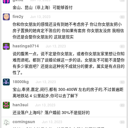
79
金山、昆山（非上海）可能够首付
fire2y
Jun 13, 2023
80
你和你女朋友的感情还没有到她不考虑房子 你让你女朋友把小
房子置换的她肯定不答应的 你如果有套房 你女朋友没房 我相信
你还是会娶你女朋友的 这就是现实
hastings0714
Jun 13, 2023
81
说的腹黑一点，说不定是你女朋友，或者你女朋友家里想让你知
难而退呢。都到了谈婚论嫁这一步的话，女朋友不可能不清楚你
有多少家底吧？还提出这种完不成就分的要求，属实是有点目的
性了。
18000kg
Jun 13, 2023
82
宝山,奉贤,嘉定,闵行,都有 300-400W 左右的房子的,不过普遍距
离地铁站 4 公里起步,你可以去了解下
han3sui
Jun 13, 2023
83
还没落户上海吗？落户婚前 30%不是挺好的
corningsun
Jun 13, 2023
84