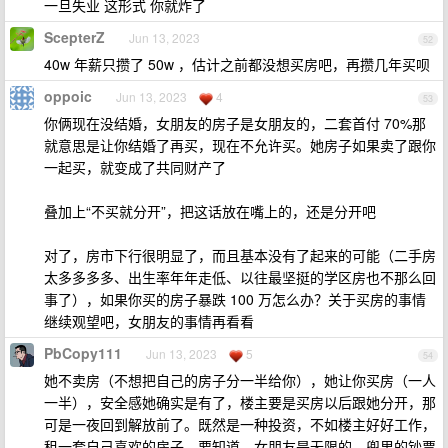
一旦失业 这形式 你就炸了
ScepterZ
Jun 13, 2023
52
40w 年薪只攒了 50w ，估计之前都没想买房吧，再攒几年买呗
oppoic
Jun 13, 2023
4
53
你俩现在没结婚，女朋友的房子是女朋友的，二套首付 70%那
就意思是让你结婚了再买，现在不允许买。她房子如果卖了跟你
一起买，就变成了共同财产了
叠加上“不买就分开”，把这话放在嘴上的，还是分开吧
对了，房市下行很明显了，而且基本没有了起来的可能（二手房
太多多多多、出生率年年走低、以往最坚挺的学区房也不那么回
事了），如果你买的房子暴跌 100 万怎么办？关于买房的事情
继续观望吧，女朋友的事情再看看
PbCopy111
Jun 13, 2023
5
54
她不卖房（不想把自己的房子分一半给你），她让你买房（一人
一半），安全感她确实是有了，楼主要是买房以后跟她分开，那
可是一夜回到解放前了。既然是一种投资，不如楼主好好工作，
租一套自己喜欢的房子。要知道，女朋友是无限的，兜里的钞票