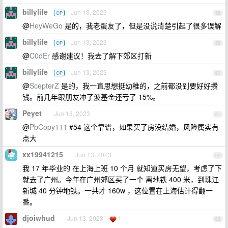
billylife
Jun 13, 2023
OP
58
@
HeyWeGo
是的，我老蛋友了，但是没说清楚引起了很多误解
billylife
Jun 13, 2023
OP
59
@
C0dEr
感谢建议！我去了解下郊区打新
billylife
Jun 13, 2023
OP
60
@
ScepterZ
是的，我一直思想挺幼稚的，之前都没到要好好攒
钱。前几年跟朋友冲了波基金还亏了 15%。
Peyet
Jun 13, 2023
61
@
PbCopy111
#54 这个靠谱，如果买了房没结婚，风险属实有
点大
xx19941215
Jun 13, 2023
62
我 17 年毕业的 在上海上班 10 个月 就知道买房无望，考虑了下
就去了广州。今年在广州郊区买了一个 离地铁 400 米，到珠江
新城 40 分钟地铁。一共才 160w ，这位置在上海估计得翻一
番。
djoiwhud
Jun 13, 2023
1
63