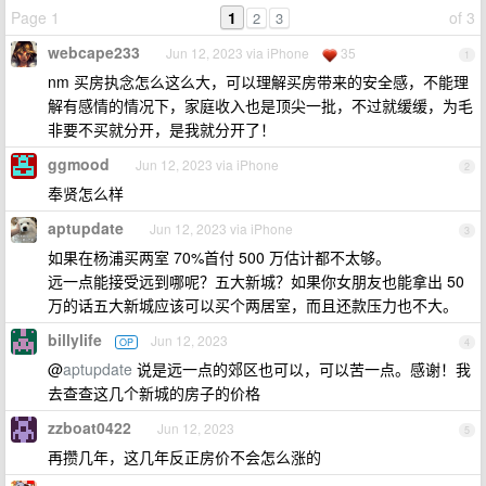
Page 1
1
of 3
2
3
webcape233
Jun 12, 2023 via iPhone
35
1
nm 买房执念怎么这么大，可以理解买房带来的安全感，不能理
解有感情的情况下，家庭收入也是顶尖一批，不过就缓缓，为毛
非要不买就分开，是我就分开了！
ggmood
Jun 12, 2023 via iPhone
2
奉贤怎么样
aptupdate
Jun 12, 2023 via iPhone
3
如果在杨浦买两室 70%首付 500 万估计都不太够。
远一点能接受远到哪呢？五大新城？如果你女朋友也能拿出 50
万的话五大新城应该可以买个两居室，而且还款压力也不大。
billylife
Jun 12, 2023
OP
4
@
aptupdate
说是远一点的郊区也可以，可以苦一点。感谢！我
去查查这几个新城的房子的价格
zzboat0422
Jun 12, 2023
5
再攒几年，这几年反正房价不会怎么涨的