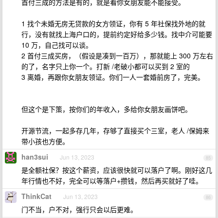
首付三成的方法是有的，就是看你女朋友能不能接受。
1 找个未婚无房无贷款的女方领证，你有 5 年社保找外地的就
行，没有就找上海户口的，提前约定好给多少钱。找中介可能要
10 万，自己找可以谈。
2 首付三成买房，（假设是凑到一百万），那就能上 300 万左右
的了，名字只上你一个。打新 /老破小都可以买到 2 室的
3 离婚，再跟你女朋友领证。你们一人一套婚前房了，完美。
但这个是下策，按你们的年收入，多给你女朋友画饼吧。
开源节流，一起多存几年，存够了直接买个三室，老人 /保姆来
带小孩也方便。
han3sui
Jun 13, 2023
85
是全额社保？按这个薪资，应该很快就可以落户了啊。刚好这几
年行情也不好，完全可以等落户+攒钱，然后再买就好了哇。
ThinkCat
Jun 13, 2023
86
门不当，户不对，强行只会以后更难。