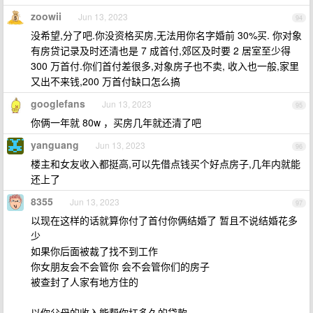
zoowii
Jun 13, 2023
94
没希望,分了吧.你没资格买房,无法用你名字婚前 30%买. 你对象
有房贷记录及时还清也是 7 成首付,郊区及时要 2 居室至少得
300 万首付.你们首付差很多,对象房子也不卖, 收入也一般,家里
又出不来钱,200 万首付缺口怎么搞
googlefans
Jun 13, 2023
95
你俩一年就 80w ，买房几年就还清了吧
yanguang
Jun 13, 2023
96
楼主和女友收入都挺高,可以先借点钱买个好点房子,几年内就能
还上了
8355
Jun 13, 2023
97
以现在这样的话就算你付了首付你俩结婚了 暂且不说结婚花多
少
如果你后面被裁了找不到工作
你女朋友会不会管你 会不会管你们的房子
被查封了人家有地方住的
以你父母的收入能帮你扛多久的贷款