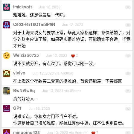
imicksoft
Jun 12, 2023
17
难难难，还是做最后一代吧。
C603H6r18Q1mSP9N
Jun 12, 2023
18
对于上海来说女的要求正常，毕竟大家都这样；都快结婚了，对
你的财务应该了解，如果确实很难协调，可能确实不合适，毕竟
才开始
Weixiao0725
Jun 12, 2023
2
19
说不买就分开，有点过了。感觉可以刚一波。
vivivo
Jun 12, 2023 via Android
20
在上海这个存款买二套真的挺难的，首套还能凑一下买郊区
BwNVlwSq
Jun 13, 2023 via iPhone
21
真的好哈人...
GP1
Jun 13, 2023
22
说难听点，你和女方门不当户不对。
你这是给自己增加难度，能抗住算你牛逼，扛不住也别自责。
mingoing428
Jun 13, 2023 via Android
7
23