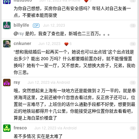
12
为你自己想想，买房你自己有安全感吗？年轻人对自己友善一
点，不要被本能而驱使
billylife
Jun 12, 2023
OP
13
@
rsy
是的，我查了查也是，新城也二三百万。。。
cnkuner
Jun 12, 2023
6
14
“想和我结婚后一起再买一个，她说也可以出点钱”这个出点钱是
出多少？能出 200 万吗？什么都要婚前置办好，就不能慢慢置
换吗？她有个一室一厅，又不想卖，又想换大房子，兄弟，我劝
你三思。
rsy
Jun 12, 2023 via Android
15
哦，突然想起来上海有一块地方还是能做到 2 万一平的，就是奉
贤海湾这里，之前还被中介忽悠去看过房，反正房子还可以，位
置就一言难尽了，上班住的话什么通勤手段都不好使，想要到最
近的地铁站都得开十几公里，你能接受这种位置你就去看看吧，
算是上海白菜价楼盘了
fresco
Jun 12, 2023 via Android
16
差不多情况 实在是太难了