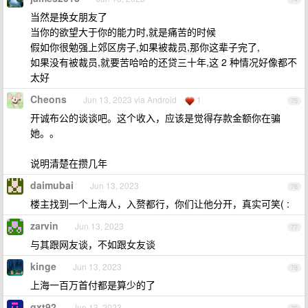
当然是换女朋友了
当你的欲望大于你的能力时,就是痛苦的时候
假如你很勉强上郊区房子,如果被裁员,那你这辈子完了,
如果没有被裁员,就要苦哈哈的还贷三十年,这 2 种情况好像都不
太好
Cheons
Jun 13, 2023 via Android
1
75
开诚布公的谈谈吧。这个收入，应该是觉得存款金额你在骗
她。。
说明清楚在攒几年
daimubai
Jun 13, 2023
76
楼主找到一个上海人，入赘都行，你们让他分开，真实可笑( :
zarvin
Jun 13, 2023
77
与其跟网友谈，不如跟女友谈
kinge
Jun 13, 2023
78
上海一百万首付都是算少的了
gxt92
Jun 13, 2023