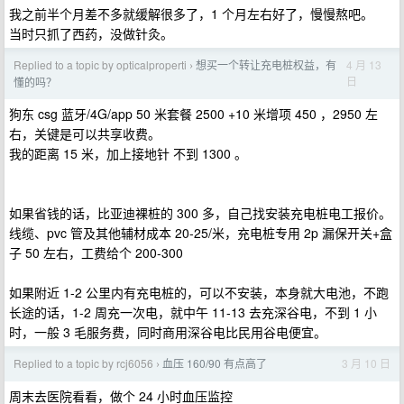
我之前半个月差不多就缓解很多了，1 个月左右好了，慢慢熬吧。
当时只抓了西药，没做针灸。
Replied to a topic by opticalproperti
想买一个转让充电桩权益，有
4 月 13
›
日
懂的吗？
狗东 csg 蓝牙/4G/app 50 米套餐 2500 +10 米增项 450 ，2950 左
右，关键是可以共享收费。
我的距离 15 米，加上接地针 不到 1300 。
如果省钱的话，比亚迪裸桩的 300 多，自己找安装充电桩电工报价。
线缆、pvc 管及其他辅材成本 20-25/米，充电桩专用 2p 漏保开关+盒
子 50 左右，工费给个 200-300
如果附近 1-2 公里内有充电桩的，可以不安装，本身就大电池，不跑
长途的话，1-2 周充一次电，就中午 11-13 去充深谷电，不到 1 小
时，一般 3 毛服务费，同时商用深谷电比民用谷电便宜。
Replied to a topic by rcj6056
血压 160/90 有点高了
3 月 10 日
›
周末去医院看看，做个 24 小时血压监控