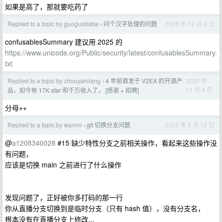
如果是高了，那就要吃药了
Replied to a topic by guoguobaba
问个汉字处理的问题
2025 年 12 月 4 日
›
confusablesSummary 建议用 2025 的
https://www.unicode.org/Public/security/latest/confusablesSummary.
txt
Replied to a topic by zhouyanliang
4 年前首发于 V2EX 的开源产
2025 年
›
11 月 4 日
品，如今有 17K star 和千万收入了。 [感谢 + 招聘]
分母++
Replied to a topic by wanmi
git 切换分支问题
2025 年 8 月 12 日
›
@
a1208340028
#15 缺少特性分支之前相关操作，看起来这些操作没
有问题，
应该是切换 main 之前进行了什么操作
发现问题了，正好被你多打码的那一行
你从直播分支切换到是临时分支（只有 hash 值），没有分支名，
根本没有在直播分支上修改...