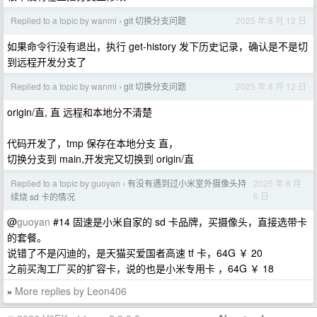
Replied to a topic by wanmi
git 切换分支问题
2025 年 8 月 12 日
›
如果命令行没有退出，执行 get-history 发下历史记录，确认是不是切
到远程开发分支了
Replied to a topic by wanmi
git 切换分支问题
2025 年 8 月 12 日
›
origin/直, 直 远程和本地分不清楚
代码开发了，tmp 保存在本地分支 直，
切换分支到 main,开发完又切换到 origin/直
Replied to a topic by guoyan
有没有遇到过小米室外摄像头持
2025 年 8 月
›
6 日
续烧 sd 卡的情况
@
guoyan
#14 固速是小米自家的 sd 卡品牌，买摄像头，直接选带卡
的套餐。
说错了不是闪迪的，是天猫买爱国者高速 tf 卡，64G ￥ 20
之前买淘工厂买的扩容卡，说的也是小米专用卡 ，64G ￥ 18
More replies by Leon406
»