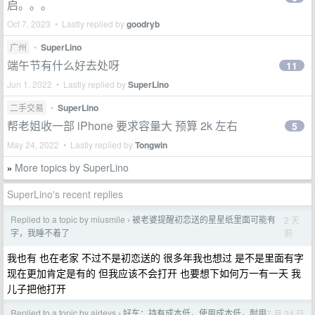
启。。。
Oct 7, 2023 • Lastly replied by
goodryb
广州
•
SuperLino
端午节有什么好去处呀
11
Jun 1, 2022 • Lastly replied by
SuperLino
二手交易
•
SuperLino
帮老姐收一部 iPhone 要求容量大 预算 2k 左右
5
May 24, 2022 • Lastly replied by
Tongwin
More topics by SuperLino
»
SuperLino's recent replies
Replied to a topic by miusmile
被老婆提醒初恋送的星星纸里面可能有
2 天
›
前
字，我睡不着了
我也有 也在老家 不过不是初恋送的 很多年我也想过 是不是里面有字
现在更加肯定是有的 但我应该不会打开 也要想下如何万一有一天 我
儿子把他打开
Replied to a topic by aidevs
好车：持有成本低，使用成本低，耐用
7 月 24 日
›