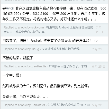
@
Aviciii
看完这回复后换车躁动的心要冷静下来，现在混动雅阁，300
油钱跑 950+ 公里，保险 2100 ，保养 200 出头吧，再用 5 年吧，这
年头工作又不稳定，花钱的地方又多，好好地还什么车呢。。。
Replied to a topic by sickworm
有没有受 Android 工程编译慢困扰的
7 月
›
23 日
老安卓，推荐个我自己做的方案
用起来了，神器！ Android 终于有了类似 web 的开发体验！ nb
Replied to a topic by TieSg
深圳地铁被人推倒在地的后续
7 月 23 日
›
不错的结果，舒服了
Replied to a topic by xiaoHuaJia
广州科目三挂了四次了，求助
6 月 25 日
›
一个字，慢！
然后教练教的点位，深刻记住，然后慢慢靠近，到点就停。
关键是慢，当然不能熄火。。。
Replied to a topic by Rainwater
怎么没人讨论昨晚小米的 YU7 GT
5 月 22 日
›