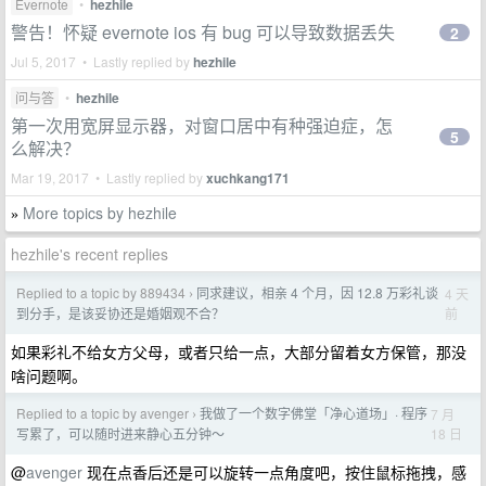
Evernote
•
hezhile
警告！怀疑 evernote ios 有 bug 可以导致数据丢失
2
Jul 5, 2017 • Lastly replied by
hezhile
问与答
•
hezhile
第一次用宽屏显示器，对窗口居中有种强迫症，怎
5
么解决？
Mar 19, 2017 • Lastly replied by
xuchkang171
More topics by hezhile
»
hezhile's recent replies
Replied to a topic by 889434
同求建议，相亲 4 个月，因 12.8 万彩礼谈
4 天
›
前
到分手，是该妥协还是婚姻观不合？
如果彩礼不给女方父母，或者只给一点，大部分留着女方保管，那没
啥问题啊。
Replied to a topic by avenger
我做了一个数字佛堂「净心道场」· 程序
7 月
›
18 日
写累了，可以随时进来静心五分钟～
@
avenger
现在点香后还是可以旋转一点角度吧，按住鼠标拖拽，感