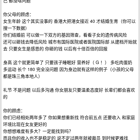
己 都没啥问题
你父母的顾虑：
女生年龄 这个其实没事的 香港大把港女接近 40 才结婚生育（你可以
搜一下数据）
你们结婚前 可以做一下双方的基因筛查，看看子女的遗传病风险
还可以砸钱去降低风险 城市有国际医院或者医院国际部 从建档开始就
去 只要女生是感恩的 你砸的钱 以后有十倍百倍的回报
身高 这个就更简单了 只要孩子睡眠好 营养好（ G ！） 多吃肉蛋奶
多运动 长个 180 完全没问题 因为身边就有这样的例子（小孩的父母
都是珠三角本地人）
礼节 不是问题 以后多沟通 你女朋友只要温柔态度好 长辈们都会喜欢
的
你的顾虑：
你们已经相处两年多了 你如果想重新找 符合前五点 还要收入 和家庭
环境比现在女友更好的
你想想难度有多大？一定能找到吗？
而且你的收入也不是稳定的 说不定过两年就被裁员 到时候更难找