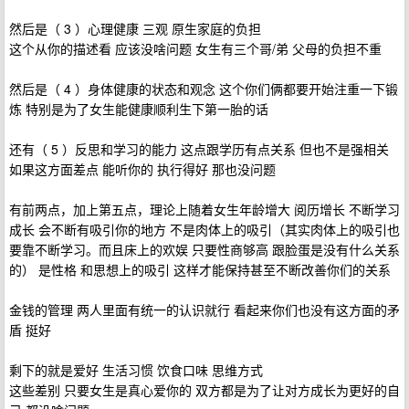
然后是（ 3 ）心理健康 三观 原生家庭的负担
这个从你的描述看 应该没啥问题 女生有三个哥/弟 父母的负担不重
然后是（ 4 ）身体健康的状态和观念 这个你们俩都要开始注重一下锻
炼 特别是为了女生能健康顺利生下第一胎的话
还有（ 5 ）反思和学习的能力 这点跟学历有点关系 但也不是强相关
如果这方面差点 能听你的 执行得好 那也没问题
有前两点，加上第五点，理论上随着女生年龄增大 阅历增长 不断学习
成长 会不断有吸引你的地方 不是肉体上的吸引（其实肉体上的吸引也
要靠不断学习。而且床上的欢娱 只要性商够高 跟脸蛋是没有什么关系
的） 是性格 和思想上的吸引 这样才能保持甚至不断改善你们的关系
金钱的管理 两人里面有统一的认识就行 看起来你们也没有这方面的矛
盾 挺好
剩下的就是爱好 生活习惯 饮食口味 思维方式
这些差别 只要女生是真心爱你的 双方都是为了让对方成长为更好的自