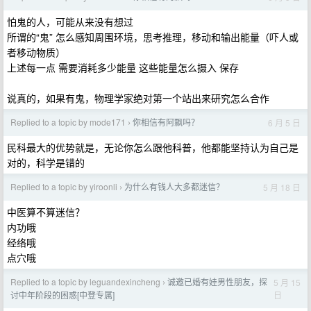
怕鬼的人，可能从来没有想过
所谓的“鬼” 怎么感知周围环境，思考推理，移动和输出能量（吓人或
者移动物质）
上述每一点 需要消耗多少能量 这些能量怎么摄入 保存
说真的，如果有鬼，物理学家绝对第一个站出来研究怎么合作
Replied to a topic by mode171
你相信有阿飘吗？
6 月 5 日
›
民科最大的优势就是，无论你怎么跟他科普，他都能坚持认为自己是
对的，科学是错的
Replied to a topic by yiroonli
为什么有钱人大多都迷信？
5 月 18 日
›
中医算不算迷信？
内功哦
经络哦
点穴哦
Replied to a topic by leguandexincheng
诚邀已婚有娃男性朋友，探
5 月 15
›
日
讨中年阶段的困惑[中登专属]