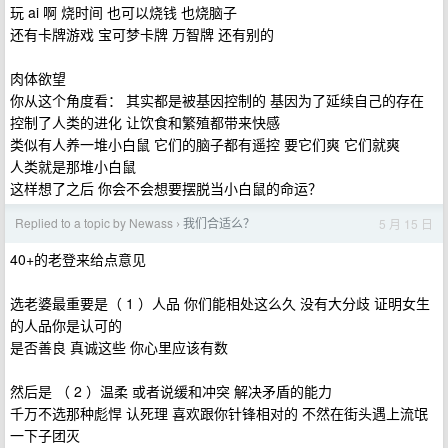
玩 ai 啊 烧时间 也可以烧钱 也烧脑子
还有卡牌游戏 宝可梦卡牌 万智牌 还有别的
肉体欲望
你从这个角度看： 其实都是被基因控制的 基因为了延续自己的存在
控制了人类的进化 让饮食和繁殖都带来快感
类似有人养一堆小白鼠 它们的脑子都有遥控 要它们爽 它们就爽
人类就是那堆小白鼠
这样想了之后 你会不会想要摆脱当小白鼠的命运？
Replied to a topic by Newass
我们合适么？
5 月 15 日
›
40+的老登来给点意见
选老婆最重要是（ 1 ）人品 你们能相处这么久 没有大分歧 证明女生
的人品你是认可的
是否善良 真诚这些 你心里应该有数
然后是 （ 2 ）温柔 或者说缓和冲突 解决矛盾的能力
千万不选那种彪悍 认死理 喜欢跟你针锋相对的 不然在街头遇上流氓
一下子团灭