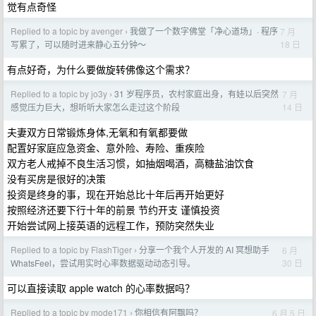
觉有点奇怪
Replied to a topic by avenger
我做了一个数字佛堂「净心道场」· 程序
7 月
›
18 日
写累了，可以随时进来静心五分钟～
有点好奇，为什么要做旋转佛像这个需求？
Replied to a topic by jo3y
31 岁程序员，农村家庭出身，有娃以后突然
7 月
›
14 日
感觉压力巨大，想听听大家怎么走过这个阶段
夫妻双方日常锻炼身体,无氧和有氧都要做
配置好家庭应急资金、意外险、寿险、重疾险
双方老人戒掉不良生活习惯，如抽烟喝酒，高糖盐油饮食
没有买房是很好的决策
投资是终身的事，现在开始总比十年后再开始更好
按照经济还要下行十年的前景 节约开支 谨慎投资
开始尝试网上接英语的远程工作，预防突然失业
Replied to a topic by FlashTiger
分享一个我个人开发的 AI 冥想助手
6 月
›
30 日
WhatsFeel，尝试用实时心率数据驱动动态引导。
可以直接读取 apple watch 的心率数据吗？
Replied to a topic by mode171
你相信有阿飘吗？
6 月 5 日
›