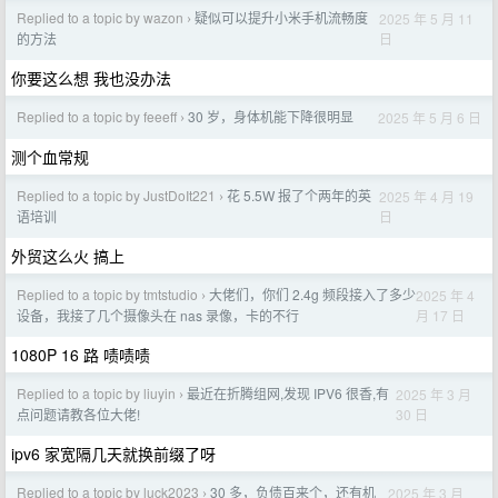
Replied to a topic by wazon
疑似可以提升小米手机流畅度
2025 年 5 月 11
›
日
的方法
你要这么想 我也没办法
Replied to a topic by feeeff
30 岁，身体机能下降很明显
2025 年 5 月 6 日
›
测个血常规
Replied to a topic by JustDoIt221
花 5.5W 报了个两年的英
2025 年 4 月 19
›
日
语培训
外贸这么火 搞上
Replied to a topic by tmtstudio
大佬们，你们 2.4g 频段接入了多少
2025 年 4
›
月 17 日
设备，我接了几个摄像头在 nas 录像，卡的不行
1080P 16 路 啧啧啧
Replied to a topic by liuyin
最近在折腾组网,发现 IPV6 很香,有
2025 年 3 月
›
30 日
点问题请教各位大佬!
ipv6 家宽隔几天就换前缀了呀
Replied to a topic by luck2023
30 多，负债百来个，还有机
2025 年 3 月
›