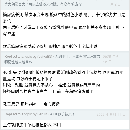
月 2 日
等大阴影变大了可以去做激光消除，有没有“病友”？
糖尿病长期 某次眼底出现 旋转中的财色小球 嗯。。十字形状 并且是
多色
两天后吃了过量二甲双胍 导致乳性酸中毒 跟脑梗差不多表现 上吐下
泻昏迷
然后糖尿病跟逆转了似的 很神奇那个彩色十字状小球
Replied to a topic by revival83
人到中年，大家有感觉注意力
2025 年 6 月
›
12 日
和记性越来越差么…
40 出头 身体肥胖 长期糖尿病 最近刚改药到阿卡波糖片 同时戒酒 轻
量运动 血糖终于稳定下来了
稍微一动脑 就感觉力不从心 一抽烟 就感觉缺氧晕晕的
怀疑同时合并高血脂高血压 目前正在积极锻炼减肥
我意思是 肥胖+中年 = 身心疲惫
Replied to a topic by Lentin
Alist 似乎被卖了
2025 年 6 月 11 日
›
上传功能连个单独按钮都么 不用