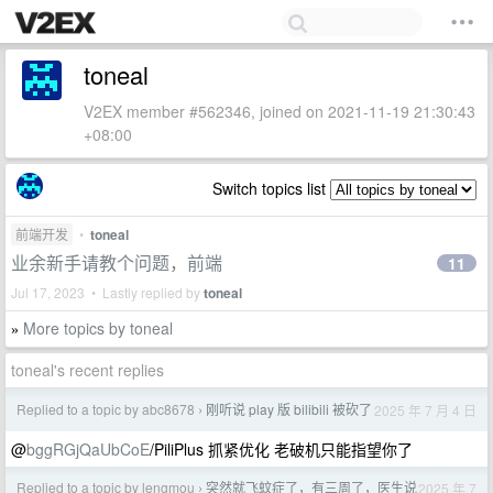
toneal
V2EX member #562346, joined on 2021-11-19 21:30:43
+08:00
Switch topics list
前端开发
•
toneal
业余新手请教个问题，前端
11
Jul 17, 2023 • Lastly replied by
toneal
More topics by toneal
»
toneal's recent replies
Replied to a topic by abc8678
刚听说 play 版 bilibili 被砍了
2025 年 7 月 4 日
›
@
bggRGjQaUbCoE
/PiliPlus 抓紧优化 老破机只能指望你了
Replied to a topic by lengmou
突然就飞蚊症了，有三周了，医生说
2025 年 7
›