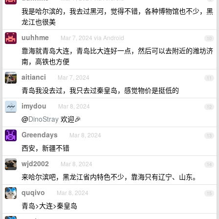
我是哈尔滨的，我去过黑河，觉得不错，各种博物馆也不少，黑
龙江也很美
uuhhme
Mar 7, 2024 via Android
10
靠海就青岛大连，青岛比大连好一点，然后可以去附近的潍坊济
南，高铁也方便
aitianci
Mar 7, 2024
11
青岛我没去过，我只去过秦皇岛，感觉物价是挺低的
imydou
Mar 8, 2024
12
@
DinoStray
欢迎🎉
Greendays
Mar 8, 2024
13
西安，新疆不错
wjd2002
Mar 8, 2024
14
来哈尔滨吧，黑龙江省内特色不少，靠海只有辽宁、山东。
quqivo
Mar 8, 2024
15
青岛>大连>秦皇岛