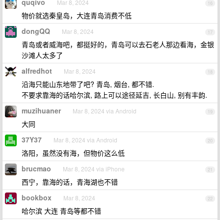
quqivo
Mar 8, 2024
16
物价就选秦皇岛，大连青岛消费不低
dongQQ
Mar 8, 2024
17
青岛或者威海吧，都挺好的，青岛可以去石老人那边看海，金银
沙滩人太多了
alfredhot
Mar 8, 2024
18
沿海只能山东地带了吧? 青岛, 烟台, 都不错.
不要求靠海的话哈尔滨, 路上可以途径延吉, 长白山, 别有丰韵.
muzihuaner
Mar 8, 2024 via Android
19
大同
37Y37
Mar 8, 2024 via Android
20
洛阳，虽然没有海，但物价这么低
brucmao
Mar 8, 2024 via iPhone
21
西宁，靠海的话，青海湖也不错
bookbox
Mar 8, 2024
22
哈尔滨 大连 青岛等都不错