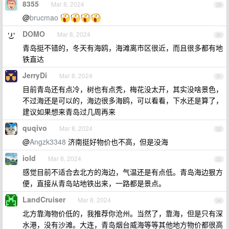
8355
Mar 8, 2024
29
@
brucmao
DOMO
Mar 8, 2024
30
青岛挺不错的，冬天有海鸥，海滩离市区很近，而且很多都有地
铁直达
JerryDi
Mar 8, 2024
31
目前青岛还有点冷，树也有点秃，梅花没太开，其实没啥景色，
不过海还是可以的，海边很多海鸥，可以看看，下水还是算了，
建议如果想来青岛过几周再来
quqivo
Mar 8, 2024
32
@
Angzk3348
济南挺好物价也不高，但是没海
iold
Mar 8, 2024
33
感觉目前不适合去北方的海边，气温还是有点低。青岛海边狠方
便，直接从青岛站地铁出来，一路都是景点。
LandCruiser
Mar 8, 2024
34
北方靠海物价低的，我推荐你沧州。当然了，靠海，但是只有深
水港，没有沙滩。大连，青岛烟台威海等等其他地方物价都很高