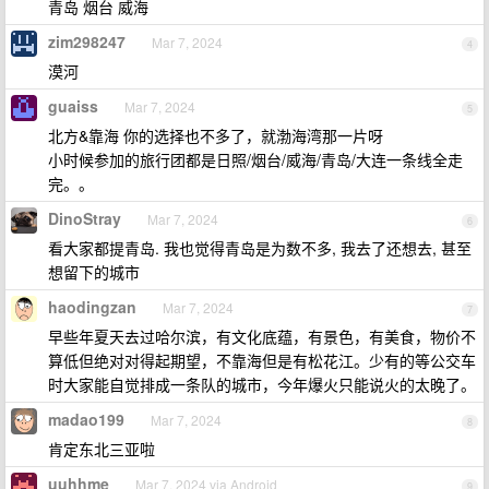
青岛 烟台 威海
zim298247
Mar 7, 2024
4
漠河
guaiss
Mar 7, 2024
5
北方&靠海 你的选择也不多了，就渤海湾那一片呀
小时候参加的旅行团都是日照/烟台/威海/青岛/大连一条线全走
完。。
DinoStray
Mar 7, 2024
6
看大家都提青岛. 我也觉得青岛是为数不多, 我去了还想去, 甚至
想留下的城市
haodingzan
Mar 7, 2024
7
早些年夏天去过哈尔滨，有文化底蕴，有景色，有美食，物价不
算低但绝对对得起期望，不靠海但是有松花江。少有的等公交车
时大家能自觉排成一条队的城市，今年爆火只能说火的太晚了。
madao199
Mar 7, 2024
8
肯定东北三亚啦
uuhhme
Mar 7, 2024 via Android
9