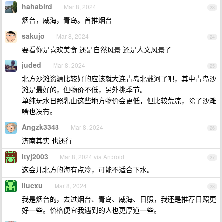
hahabird
Mar 8, 2024
23
烟台，威海，青岛。首推烟台
sakujo
Mar 8, 2024
24
要看你是喜欢美食 还是自然风景 还是人文风景了
juded
Mar 8, 2024
25
北方沙滩资源比较好的应该就大连青岛北戴河了吧，其中青岛沙
滩是最好的，但物价不低，另外挑季节。
单纯玩水日照乳山这些地方物价会更低，但比较荒凉，除了沙滩
啥也没有。
Angzk3348
Mar 8, 2024
26
济南其实 也还行
ltyj2003
Mar 8, 2024 via Android
27
这会儿北方的海有点冷，可能不适合下水。
liucxu
Mar 8, 2024
28
我是烟台的，去过烟台、青岛、威海、日照，我还是推荐日照更
好一些。价格便宜我遇到的人也更厚道一些。