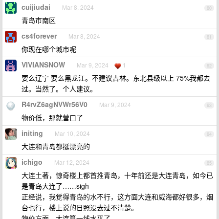
cuijiudai
Mar 8, 2024
60
青岛市南区
cs4forever
Mar 8, 2024
61
你现在哪个城市呢
VIVIANSNOW
Mar 9, 2024
1
62
要么辽宁 要么黑龙江。不建议吉林。东北县级以上 75%我都去
过。当然了。个人建议。
R4rvZ6agNVWr56V0
Mar 9, 2024
63
物价低，那就营口了
initing
Mar 10, 2024
64
大连和青岛都挺漂亮的
ichigo
Mar 12, 2024
65
大连土著，惊奇楼上都首推青岛，十年前还是大连青岛，如今已
是青岛大连了……sigh
正经说，我觉得青岛的水不行，这方面大连和威海都好很多，烟
台也行，楼上说的日照没去过不清楚。
物价方面，大连算一线水平了。