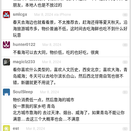
朋友，本地人也是不放过的
smlcgx
Mar 8, 2024 via iPhone
48
春天去海边也就看看景，不太推荐去，赶海还得等夏天秋天。沿
海旅游城市多，物价普遍不低，这时间去吃海鲜也吃不到什么好
玩意
hunter0122
Mar 8, 2024
49
不看海可以去大同，物价低，吃的也好吃，很爽
magiclz233
Mar 8, 2024
50
看你喜欢什么类型的，喜欢人文历史，西安北京；喜欢大海，青
岛威海；冬天可以去哈尔滨长白山，然后西北甘南自驾也很不
错，新疆就更不用说了。
SoulSleep
Mar 8, 2024
51
物价消费低一点，然后靠海的城市
投一票我的家乡吧 青岛
北方城市靠海的 去过天津、烟台、威海了，如果青岛不能让你
满意....去这三个大概率也会....不满意
est
Mar 8, 2024
52