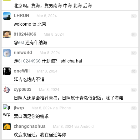
北京啊。靠海，靠男南海 中海 北海 后海
LHRUN
Mar 8, 2024
53
welcome to 北京
810244966
Mar 8, 2024
54
@
est
还有什纳海
rimworld
Mar 8, 2024
55
@
810244966
什刹海？ shi cha hai
oneWill
Mar 8, 2024
56
延吉吃烤肉不错
cyp0633
Mar 8, 2024
57
日照人还是会推荐青岛，日照属于青岛低配版，除了海滩
jlwrp
Mar 8, 2024 via iPhone
58
营口满足你的需求
zhangchaohua
Mar 8, 2024 via Android
59
欢迎来宿迁，我在宿迁等你