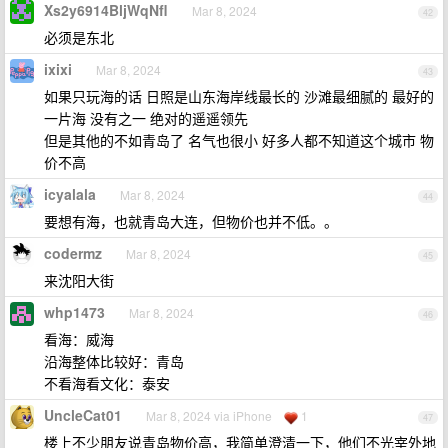
Xs2y6914BljWqNfl
Mar 8, 2024
42
必须是东北
ixixi
Mar 8, 2024
43
如果只玩海的话 日照是山东海岸线最长的 沙滩最细腻的 最好的
一片海 没有之一 绝对的遥遥领先
但是其他的不如青岛了 名气也很小 好多人都不知道这个城市 物
价不高
icyalala
Mar 8, 2024
44
要想有海，也就青岛大连，但物价也并不低。。
codermz
Mar 8, 2024
45
来沈阳大街
whp1473
Mar 8, 2024
46
看海：威海
沿海整体比较好：青岛
不看海看文化：泰安
UncleCat01
Mar 8, 2024 via iPhone
1
47
楼上不少朋友说青岛物价高，我简单澄清一下，他们不光宰外地