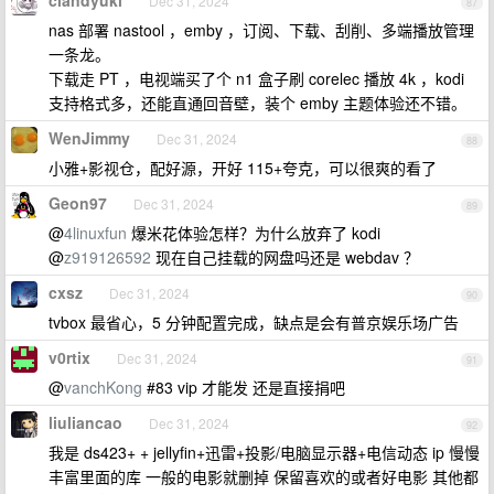
clandyuki
Dec 31, 2024
87
nas 部署 nastool ，emby ，订阅、下载、刮削、多端播放管理
一条龙。
下载走 PT ，电视端买了个 n1 盒子刷 corelec 播放 4k ，kodi
支持格式多，还能直通回音壁，装个 emby 主题体验还不错。
WenJimmy
Dec 31, 2024
88
小雅+影视仓，配好源，开好 115+夸克，可以很爽的看了
Geon97
Dec 31, 2024
89
@
4linuxfun
爆米花体验怎样？为什么放弃了 kodi
@
z919126592
现在自己挂载的网盘吗还是 webdav ？
cxsz
Dec 31, 2024
90
tvbox 最省心，5 分钟配置完成，缺点是会有普京娱乐场广告
v0rtix
Dec 31, 2024
91
@
vanchKong
#83 vip 才能发 还是直接捐吧
liuliancao
Dec 31, 2024
92
我是 ds423+ + jellyfin+迅雷+投影/电脑显示器+电信动态 ip 慢慢
丰富里面的库 一般的电影就删掉 保留喜欢的或者好电影 其他都