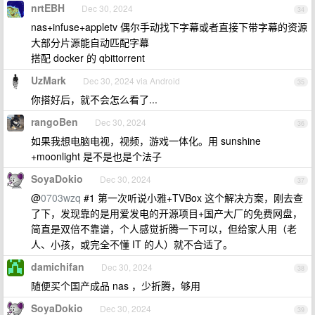
nrtEBH
Dec 30, 2024
34
nas+infuse+appletv 偶尔手动找下字幕或者直接下带字幕的资源
大部分片源能自动匹配字幕
搭配 docker 的 qbittorrent
UzMark
Dec 30, 2024 via Android
35
你搭好后，就不会怎么看了...
rangoBen
Dec 30, 2024
36
如果我想电脑电视，视频，游戏一体化。用 sunshine
+moonlight 是不是也是个法子
SoyaDokio
Dec 30, 2024
37
@
0703wzq
#1 第一次听说小雅+TVBox 这个解决方案，刚去查
了下，发现靠的是用爱发电的开源项目+国产大厂的免费网盘，
简直是双倍不靠谱，个人感觉折腾一下可以，但给家人用（老
人、小孩，或完全不懂 IT 的人）就不合适了。
damichifan
Dec 30, 2024
38
随便买个国产成品 nas ，少折腾，够用
SoyaDokio
Dec 30, 2024
39