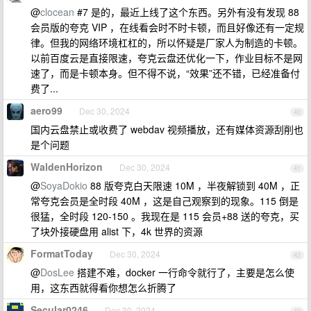
@
clocean
#7 是的，最近上线了这个东西。另外有没有发现 88
会员版的夸克 VIP ，在线看会时不时卡顿，而且好像还有一定规
律。但我的网络环境杠杠的，所以怀疑是厂家人为制造的卡顿。
以前百度云是直接限速，夸克云盘还优化一下，作业目标不是网
速了，而是卡顿本身。但不得不说，“效果”还不错，已经准备付
费了...
aero99
Dec 30, 2024
40
国内云盘禁止或收费了 webdav 视频播放，还有媒体资源刮削也
是个问题
WaldenHorizon
Dec 30, 2024
41
@
SoyaDokio
88 版夸克白天限速 10M ，半夜解锁到 40M ，正
常夸克会员是全时段 40M ，这是自己观察到的现象。115 倒是
很猛，全时段 120-150 。我现在是 115 会员+88 送的夸克，买
了块外接硬盘用 alist 下，4k 世界的资源
FormatToday
Dec 30, 2024
42
@
DosLee
搭建不难，docker 一行命令就行了，主要是怎么使
用，这东西就得看你想怎么折腾了
Secular0246
Dec 30, 2024