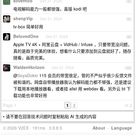
silvernoo
Dec 31, 2024
97
电视解码能力一般都很强，直接 kodi 吧
shenpVip
Dec 31, 2024
98
tv-box 简单好用
BelovedOne
Dec 31, 2024
99
Apple TV 4K + 阿里云盘 + VidHub / Infuse ，只要带宽没问题，
真的是趋于完美的体验，想看什么只要添加到云盘就好了，随存
随看，画质完美。
WaldenHorizon
Dec 31, 2024
100
@
SoyaDokio
115 会员的带宽很足，管的不严似乎很少反馈文件
被和谐的。网盘自带播放器我认为解码能力都不够强，还是建议
下载用本地播放器看，或者挂 alist 用 webdav 看。另外云 bt 下
载功能也非常好用
Page 1
1
of 2
2
• 请不要在回答技术问题时复制粘贴 AI 生成的内容
© 2026 V2EX · 191ms · 3.9.8.5
About
·
Language