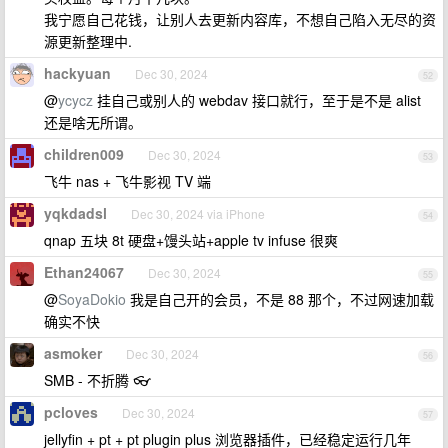
我宁愿自己花钱，让别人去更新内容库，不想自己陷入无尽的资
源更新整理中.
hackyuan
Dec 30, 2024
52
@
ycycz
挂自己或别人的 webdav 接口就行，至于是不是 alist
还是啥无所谓。
children009
Dec 30, 2024
53
飞牛 nas + 飞牛影视 TV 端
yqkdadsl
Dec 30, 2024 via iPhone
54
qnap 五块 8t 硬盘+馒头站+apple tv infuse 很爽
Ethan24067
Dec 30, 2024
55
@
SoyaDokio
我是自己开的会员，不是 88 那个，不过网速加载
确实不快
asmoker
Dec 30, 2024
56
SMB - 不折腾 👓
pcloves
Dec 30, 2024
57
jellyfin + pt + pt plugin plus 浏览器插件，已经稳定运行几年