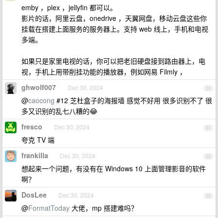
emby ，plex ，jellyfin 都可以。
影片的话，阿里云盘，onedrive ，天翼网盘，移动云盘这些你
挂载在搭建上面服务的服务器上。支持 web 线上，手机和电视
多端。
如果只是家里电视的话，你可以把老旧硬盘接到路由器上，电
视，手机上用带削挂功能的播放器，例如网易 Filmly ，
ghwolf007
Dec 30, 2024
30
@
caocong
#12 芝杜盒子的海报墙 感觉不好用 很多识别不了 很
多又识别的乱七八糟的😂
fresco
Dec 30, 2024
31
夸克 TV 端
frankilla
Dec 30, 2024
32
想起来一个问题，有没有在 Windows 10 上面管理影音的软件
啊？
DosLee
Dec 30, 2024
33
@
FormatToday
大佬，mp 搭建难吗？