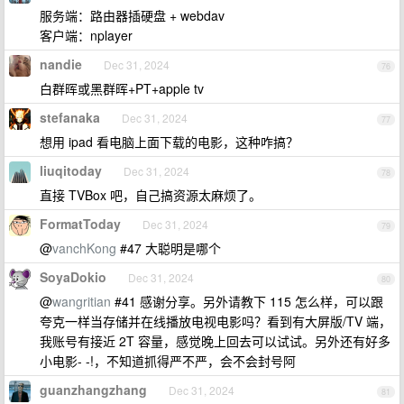
服务端：路由器插硬盘 + webdav
客户端：nplayer
nandie
Dec 31, 2024
76
白群晖或黑群晖+PT+apple tv
stefanaka
Dec 31, 2024
77
想用 ipad 看电脑上面下载的电影，这种咋搞？
liuqitoday
Dec 31, 2024
78
直接 TVBox 吧，自己搞资源太麻烦了。
FormatToday
Dec 31, 2024
79
@
vanchKong
#47 大聪明是哪个
SoyaDokio
Dec 31, 2024
80
@
wangritian
#41 感谢分享。另外请教下 115 怎么样，可以跟
夸克一样当存储并在线播放电视电影吗？看到有大屏版/TV 端，
我账号有接近 2T 容量，感觉晚上回去可以试试。另外还有好多
小电影- -!，不知道抓得严不严，会不会封号阿
guanzhangzhang
Dec 31, 2024
81