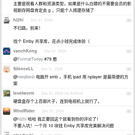
主要是观看人群和资源类型，如果是什么白嫖的不需要会员的影
视剧存网盘肯定会 g ，只能个人搭建存储了
hi2hi
Dec 31, 2024
82
不归路，别来！
找个 Emby 共享库，花点小钱完成体验（
vanchKong
Dec 31, 2024
83
@
FormatToday
#79 憨
SilenceLL
Dec 31, 2024
84
@
nieqibest
电脑开 smb ，手机 ipad 用 nplayer 是最简便的方
案
levelworm
Dec 31, 2024 via Android
85
硬盘盒存个上百部片子，连到电视机上就行了。
WindRider
Dec 31, 2024
86
@
hi2hi
哈哈 我正要回这个就看到你的评论了！
不要入坑！一个月 10 块钱 Emby 共享库完美解决问题