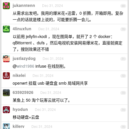
jukanntenn
Dec 31, 2024
69
从需求出发吧。我用的爆米花+迅雷，0 折腾，开箱即用。复杂
一点的话就是楼上说的，可能要折腾一会儿。
4linuxfun
Dec 31, 2024
70
以前用 jellyfin+kodi ，现在图简单，就开了 2 个 docker：
qBittorrent 、dufs ，然后电视机安装网易爆米花，直接就搞定
了，搜刮效果还不错
justlazydog
Dec 31, 2024
71
@
wind1986
infuse 在线刮削。
nikelei
Dec 31, 2024
72
openwrt 挂载 usb 硬盘盒 smb 局域网共享
635925926
Dec 31, 2024
73
某鱼上 50 淘个玩客云就可以了。
hyodun
Dec 31, 2024
74
移动硬盘+云盘
killerv
Dec 31, 2024
75