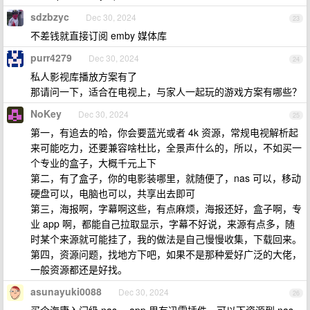
sdzbzyc
Dec 30, 2024
23
不差钱就直接订阅 emby 媒体库
purr4279
Dec 30, 2024
24
私人影视库播放方案有了
那请问一下，适合在电视上，与家人一起玩的游戏方案有哪些？
NoKey
Dec 30, 2024
25
第一，有追去的哈，你会要蓝光或者 4k 资源，常规电视解析起
来可能吃力，还要兼容啥杜比，全景声什么的，所以，不如买一
个专业的盒子，大概千元上下
第二，有了盒子，你的电影装哪里，就随便了，nas 可以，移动
硬盘可以，电脑也可以，共享出去即可
第三，海报啊，字幕啊这些，有点麻烦，海报还好，盒子啊，专
业 app 啊，都能自己拉取显示，字幕不好说，来源有点多，随
时某个来源就可能挂了，我的做法是自己慢慢收集，下载回来。
第四，资源问题，找地方下吧，如果不是那种爱好广泛的大佬，
一般资源都还是好找。
asunayuki0088
Dec 30, 2024
26