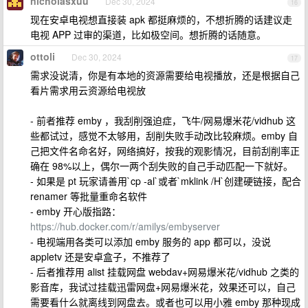
nicholasxuu
Dec 30, 2024
16
现在安卓电视想直接装 apk 都挺麻烦的，不想折腾的话建议走
电视 APP 过审的渠道，比如极空间。想折腾的话随意。
ottoli
Dec 30, 2024
17
需求没说清，你是有本地的资源需要给电视播放，还是根据自己
看片需求用云资源给电视放
- 前者推荐 emby ，我刮削强迫症，飞牛/网易爆米花/vidhub 这
些都试过，感觉不太够用，刮削失败手动改比较麻烦。emby 自
己把文件名命名好，网络搞好，按我的观影情况，目前刮削率正
确在 98%以上，偶尔一两个刮失败的自己手动匹配一下就好。
- 如果是 pt 玩家请善用`cp -al`或者`mklink /H`创建硬链接，配合
renamer 等批量重命名软件
- emby 开心版指路：
https://hub.docker.com/r/amilys/embyserver
- 电视端用各类可以添加 emby 服务的 app 都可以，没说
appletv 还是安卓盒子，不推荐了
- 后者推荐用 alist 挂载网盘 webdav+网易爆米花/vidhub 之类的
影音库，我试过挂载迅雷网盘+网易爆米花，效果还可以，自己
需要看什么就离线到网盘去。或者也可以用小雅 emby 那种现成