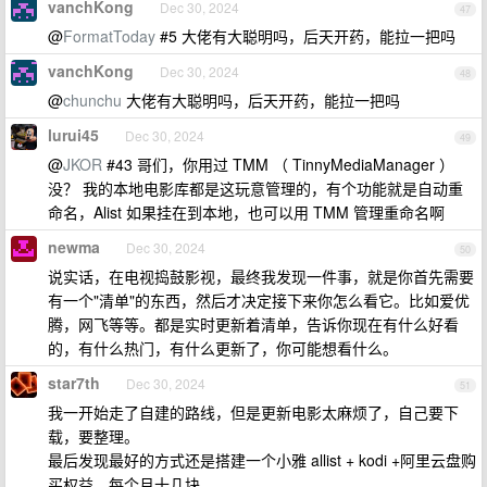
vanchKong
Dec 30, 2024
47
@
FormatToday
#5 大佬有大聪明吗，后天开药，能拉一把吗
vanchKong
Dec 30, 2024
48
@
chunchu
大佬有大聪明吗，后天开药，能拉一把吗
lurui45
Dec 30, 2024
49
@
JKOR
#43 哥们，你用过 TMM （ TinnyMediaManager ）
没？ 我的本地电影库都是这玩意管理的，有个功能就是自动重
命名，Alist 如果挂在到本地，也可以用 TMM 管理重命名啊
newma
Dec 30, 2024
50
说实话，在电视捣鼓影视，最终我发现一件事，就是你首先需要
有一个"清单"的东西，然后才决定接下来你怎么看它。比如爱优
腾，网飞等等。都是实时更新着清单，告诉你现在有什么好看
的，有什么热门，有什么更新了，你可能想看什么。
star7th
Dec 30, 2024
51
我一开始走了自建的路线，但是更新电影太麻烦了，自己要下
载，要整理。
最后发现最好的方式还是搭建一个小雅 allist + kodi +阿里云盘购
买权益。每个月十几块。