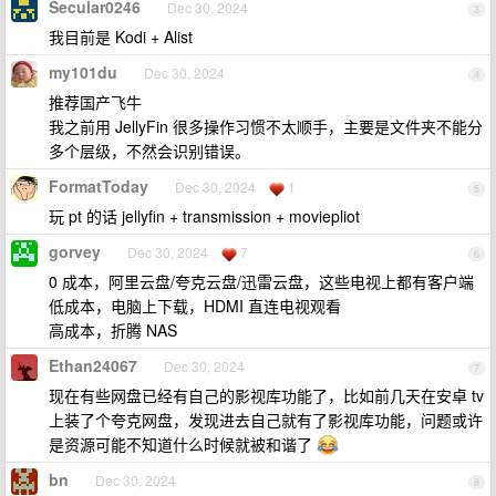
Secular0246
Dec 30, 2024
3
我目前是 Kodi + Alist
my101du
Dec 30, 2024
4
推荐国产飞牛
我之前用 JellyFin 很多操作习惯不太顺手，主要是文件夹不能分
多个层级，不然会识别错误。
FormatToday
Dec 30, 2024
1
5
玩 pt 的话 jellyfin + transmission + moviepliot
gorvey
Dec 30, 2024
7
6
0 成本，阿里云盘/夸克云盘/迅雷云盘，这些电视上都有客户端
低成本，电脑上下载，HDMI 直连电视观看
高成本，折腾 NAS
Ethan24067
Dec 30, 2024
7
现在有些网盘已经有自己的影视库功能了，比如前几天在安卓 tv
上装了个夸克网盘，发现进去自己就有了影视库功能，问题或许
是资源可能不知道什么时候就被和谐了
bn
Dec 30, 2024
8