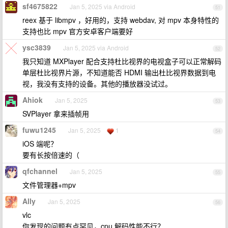
sf4675822
Jan 5, 2025 via Android
51
reex 基于 libmpv ，好用的，支持 webdav, 对 mpv 本身特性的
支持也比 mpv 官方安卓客户端要好
ysc3839
Jan 5, 2025 via Android
52
我只知道 MXPlayer 配合支持杜比视界的电视盒子可以正常解码
单层杜比视界片源，不知道能否 HDMI 输出杜比视界数据到电
视，我没有支持的设备。其他的播放器没试过。
Ahiok
Jan 5, 2025
53
SVPlayer 拿来插帧用
fuwu1245
Jan 5, 2025
1
54
iOS 端呢？
要有长按倍速的（
qfchannel
Jan 5, 2025
55
文件管理器+mpv
Ally
Jan 5, 2025
56
vlc
你发现的问题有点罕见，cpu 解码性能不行？