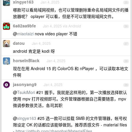
xingye163
Jan 4, 2025
25
哪款可以看局域网视频，也可以管理删除重命名局域网文件的播
放器呢？ oplayer 可以看，但是不可以管理局域网文件。
6a82aa9bfe
Jan 4, 2025 via Android
26
@
miaotaizi
nova video player 不错
datou
Jan 4, 2025
27
android 肯定是 kodi 呀
horseInBlack
Jan 4, 2025
28
现在在用 Android 15 的 ColorOS 和 nPlayer ，可以读取本地文
件啊
jasonyang9
Jan 4, 2025
29
@
TsukiMori
#21 握手。我就是这样用的，第一次播放选择默认
使用 mpv 打开视频即可。文件管理器根据自己需要随意，mpv
微调参数很灵活，各司其职
@
xingye163
#25 选一款可以挂载 SMB 的文件管理器，帐号权
限设定 OK 的话都应该能够做到。推荐质感文件 - material files
-
https://github.com/zhanghai/MaterialFiles