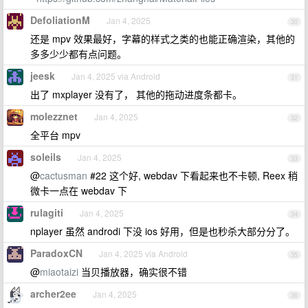
DefoliationM
Jan 4, 2025
30
还是 mpv 效果最好，字幕的样式之类的也能正确渲染，其他的
多多少少都有点问题。
jeesk
Jan 4, 2025 via Android
31
出了 mxplayer 没有了， 其他的拖动进度条都卡。
molezznet
Jan 4, 2025
32
全平台 mpv
soleils
Jan 4, 2025
33
@
cactusman
#22 这个好, webdav 下看起来也不卡顿, Reex 稍
微卡一点在 webdav 下
rulagiti
Jan 4, 2025
34
nplayer 虽然 androdi 下没 ios 好用，但是也秒杀大部分分了。
ParadoxCN
Jan 4, 2025 via Android
35
@
miaotaizi
当贝播放器，确实很不错
archer2ee
Jan 4, 2025
36