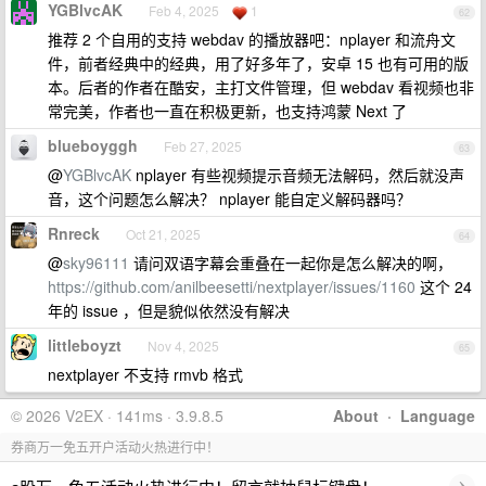
YGBlvcAK
Feb 4, 2025
1
62
推荐 2 个自用的支持 webdav 的播放器吧：nplayer 和流舟文
件，前者经典中的经典，用了好多年了，安卓 15 也有可用的版
本。后者的作者在酷安，主打文件管理，但 webdav 看视频也非
常完美，作者也一直在积极更新，也支持鸿蒙 Next 了
blueboyggh
Feb 27, 2025
63
@
YGBlvcAK
nplayer 有些视频提示音频无法解码，然后就没声
音，这个问题怎么解决？ nplayer 能自定义解码器吗？
Rnreck
Oct 21, 2025
64
@
sky96111
请问双语字幕会重叠在一起你是怎么解决的啊，
https://github.com/anilbeesetti/nextplayer/issues/1160
这个 24
年的 issue ，但是貌似依然没有解决
littleboyzt
Nov 4, 2025
65
nextplayer 不支持 rmvb 格式
© 2026 V2EX · 141ms · 3.9.8.5
About
·
Language
券商万一免五开户活动火热进行中！
›