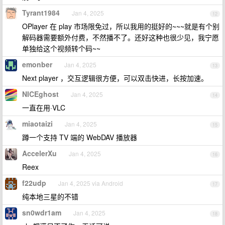
Tyrant1984
Jan 4, 2025
12
OPlayer 在 play 市场限免过，所以我用的挺好的~~~就是有个别
解码器需要额外付费，不然播不了。还好这种也很少见，我宁愿
单独给这个视频转个码~~
emonber
Jan 4, 2025
13
Next player ，交互逻辑很方便，可以双击快进，长按加速。
NICEghost
Jan 4, 2025
14
一直在用·VLC
miaotaizi
Jan 4, 2025
15
蹲一个支持 TV 端的 WebDAV 播放器
AccelerXu
Jan 4, 2025
16
Reex
f22udp
Jan 4, 2025 via Android
17
纯本地三星的不错
sn0wdr1am
Jan 4, 2025
18