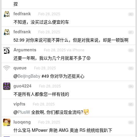
捏
fedfrank
Feb 28, 2025
80
不知道，没买过这么便宜的车
fedfrank
Feb 28, 2025
81
52.99 对你来说可能不算什么，但是对我来说，却是一顿饭啊
Arguments
Feb 28, 2025 via iPhone
82
还要一年啊，我以为几个月就差不多了😡
queue
Feb 28, 2025
83
@
BeijingBaby
#49 你对华为还挺关心
guo4224
Feb 28, 2025
84
不是所有人都像您一样有钱的
vipfts
Feb 28, 2025
85
@
PlusW
全款啊, 你们都没现金流吗?
luoqeng
Feb 28, 2025
86
什么宝马 MPower 奔驰 AMG 奥迪 RS 统统给我趴下