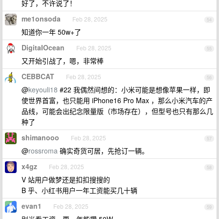
好了，不许说了！
me1onsoda
Feb 28, 2025
54
知道你一年 50w+了
DigitaIOcean
Feb 28, 2025
55
又开始引战了，嗯，非常棒
CEBBCAT
Feb 28, 2025
56
@
keyouli18
#22 我偶然间想的：小米可能是想像苹果一样，即
使世界首富，也只能用 iPhone16 Pro Max ，那么小米汽车的产
品线，可能会出纪念限量版（市场存在），但型号也只有那么几
种了
shimanooo
Feb 28, 2025
57
@
rossroma
确实奇货可居，先抢订一辆。
x4gz
Feb 28, 2025
58
V 站用户做梦还是扣扣搜搜的
B 乎、小红书用户一年工资能买几十辆
evan1
Feb 28, 2025
59