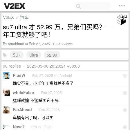
V2EX
汽车
›
su7 ultra 才 52.99 万，兄弟们买吗？一
年工资就够了吧！
By
arnoldnuo
at Feb 27, 2025 · 10818 views
SU7
Ultra
52.99
90 replies
•
2025-03-06 20:23:21 +08:00
PlusW
Feb 27, 2025 via Android
1
确实不贵，小半年工资就差不多了
whileFalse
Feb 27, 2025
2
猛踩就撞 不猛踩买它干嘛
FarAhead
Feb 27, 2025
3
车模有出了吗，可以买
Nasei
Feb 27, 2025
4