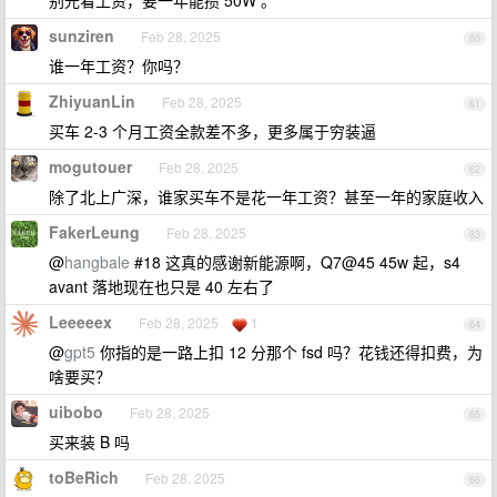
别光看工资，要一年能攒 50W 。
sunziren
Feb 28, 2025
60
谁一年工资？你吗？
ZhiyuanLin
Feb 28, 2025
61
买车 2-3 个月工资全款差不多，更多属于穷装逼
mogutouer
Feb 28, 2025
62
除了北上广深，谁家买车不是花一年工资？甚至一年的家庭收入
FakerLeung
Feb 28, 2025
63
@
hangbale
#18 这真的感谢新能源啊，Q7@45 45w 起，s4
avant 落地现在也只是 40 左右了
Leeeeex
Feb 28, 2025
1
64
@
gpt5
你指的是一路上扣 12 分那个 fsd 吗？花钱还得扣费，为
啥要买？
uibobo
Feb 28, 2025
65
买来装 B 吗
toBeRich
Feb 28, 2025
66