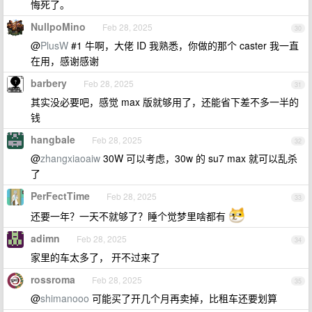
悔死了。
NullpoMino
Feb 28, 2025
30
@
PlusW
#1 牛啊，大佬 ID 我熟悉，你做的那个 caster 我一直
在用，感谢感谢
barbery
Feb 28, 2025
31
其实没必要吧，感觉 max 版就够用了，还能省下差不多一半的
钱
hangbale
Feb 28, 2025
32
@
zhangxiaoaiw
30W 可以考虑，30w 的 su7 max 就可以乱杀
了
PerFectTime
Feb 28, 2025
33
还要一年？一天不就够了？睡个觉梦里啥都有
adimn
Feb 28, 2025
34
家里的车太多了， 开不过来了
rossroma
Feb 28, 2025
35
@
shimanooo
可能买了开几个月再卖掉，比租车还要划算