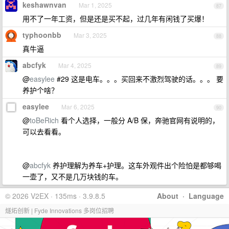
keshawnvan
Mar 1, 2025
87
用不了一年工资，但是还是买不起，过几年有闲钱了买爆！
typhoonbb
Mar 3, 2025
88
真牛逼
abcfyk
Mar 4, 2025
89
@
easylee
#29 这是电车。。。买回来不激烈驾驶的话。。。 要
养护个啥？
easylee
Mar 6, 2025
90
@
toBeRich
看个人选择，一般分 A/B 保，奔驰官网有说明的，
可以去看看。
@
abcfyk
养护理解为养车+护理。这车外观件出个险怕是都够喝
一壶了，又不是几万块钱的车。
© 2026 V2EX · 135ms · 3.9.8.5
About
·
Language
燧炻创新 | Fyde Innovations 多岗位招聘