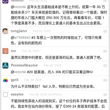
raflehui
Feb 28, 2025
24
@
victorkk
这年头生活基础成本是不断上升的，就算一年 30 万
能结余多少？车买来就是贬值的，记得曾经看过一个报道，保时
捷的年收入门槛大概在 250-300 万左右，再看看车价，可能 1
个季度真差不多，而且理论上普通人的基本支出占比会更高。
tongjiann
Feb 28, 2025
25
@
w7938940
#3 车模上一次预热的时候就出了，可惜只有黄
色，没有别的颜色的
xtx
Feb 28, 2025
26
虽然比预想中的便宜，但还是富哥的玩具，普通人就算了吧。
PromiseResolve
Feb 28, 2025
27
@
victorkk
#20 就离谱，月入 30k 的只能买买秦这种🐶
gpt5
Feb 28, 2025
28
为什么不买特斯拉？ fsd 入华，特斯拉已然成为完全体。
easylee
Feb 28, 2025 via iPhone
29
不能持续性高收入的话就别买，这个价位的车子养护成本不会低
的。我去年在站内询价购车，提了 E300 24 款首发的配置，后