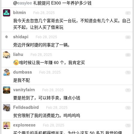
@
easylee
礼貌提问 E300 一年养护多少钱
bitmin
Feb 28, 2025
67
我今天去忽悠几个富哥去买一台玩，不知道会有几个人买。自己
买不起，让别人买了借来玩
shidapi
Feb 28, 2025
68
旁边开保时捷的同事定了一辆。
liahu
Feb 28, 2025
69
啥时候让我一年赚 60 个，我肯定买
dumbass
Feb 28, 2025
70
是我不配
vanityfairn
Feb 28, 2025
71
要是抢到了，可以转手卖，赚点小钱
Felldeadbird
Feb 28, 2025
72
贫穷限制了我的消费能力。呜呜呜呜
exploreexe
Feb 28, 2025
73
买个两千的手机都得想半天，为什么这车 50 多万 我觉的便