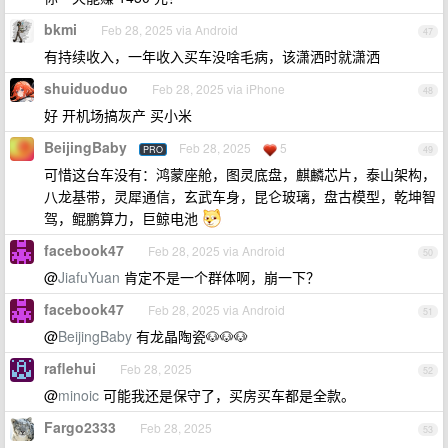
bkmi
Feb 28, 2025 via Android
47
有持续收入，一年收入买车没啥毛病，该潇洒时就潇洒
shuiduoduo
Feb 28, 2025 via iPhone
48
好 开机场搞灰产 买小米
BeijingBaby
Feb 28, 2025
5
PRO
49
可惜这台车没有：鸿蒙座舱，图灵底盘，麒麟芯片，泰山架构，
八龙基带，灵犀通信，玄武车身，昆仑玻璃，盘古模型，乾坤智
驾，鲲鹏算力，巨鲸电池
facebook47
Feb 28, 2025 via Android
50
@
JiafuYuan
肯定不是一个群体啊，崩一下？
facebook47
Feb 28, 2025 via Android
51
@
BeijingBaby
有龙晶陶瓷🐶🐶🐶
raflehui
Feb 28, 2025
52
@
minoic
可能我还是保守了，买房买车都是全款。
Fargo2333
Feb 28, 2025
53