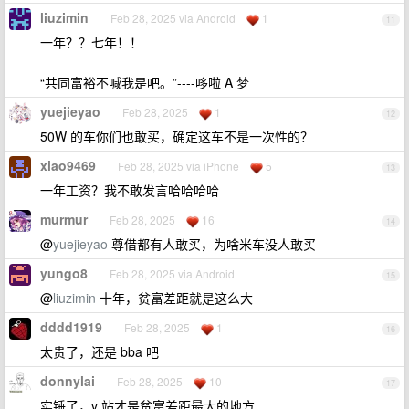
liuzimin
Feb 28, 2025 via Android
1
11
一年？？七年！！
“共同富裕不喊我是吧。”----哆啦 A 梦
yuejieyao
Feb 28, 2025
1
12
50W 的车你们也敢买，确定这车不是一次性的？
xiao9469
Feb 28, 2025 via iPhone
5
13
一年工资？我不敢发言哈哈哈哈
murmur
Feb 28, 2025
16
14
@
yuejieyao
尊借都有人敢买，为啥米车没人敢买
yungo8
Feb 28, 2025 via Android
15
@
liuzimin
十年，贫富差距就是这么大
dddd1919
Feb 28, 2025
1
16
太贵了，还是 bba 吧
donnylai
Feb 28, 2025
10
17
实锤了，v 站才是贫富差距最大的地方