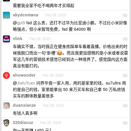
需要我全家不吃不喝两年才买得起
skydcnmana
Feb 28, 2025
42
@
gpt5
fsd 这么贵，还打不过华为比亚迪小鹏，不过比小米好像
略强点，但小米智驾免费，fsd 要 64000 啊
vlink
Feb 28, 2025
43
车确实不错，当时我正在健身房踩单车看着直播，价格出来的时
候我脱口而出一句“卧槽”
。而且我更加感慨的是小米或者说雷
军这几年的营销技术感觉已经到达一种境界了，感觉国内这方面
真没有能打的。
showonder
Feb 28, 2025
44
@
JiafuYuan
问界毕竟一家人用，用的是家里的钱，su7ultra 用
的是自己的钱，家里能拿出 50 来万买车和自己拿 50 万私房钱
买车的群体数量差很多
duanxianze
Feb 28, 2025
45
有钱人真多啊
520discuz
Feb 28, 2025
46
你一天能赚 1450 元？