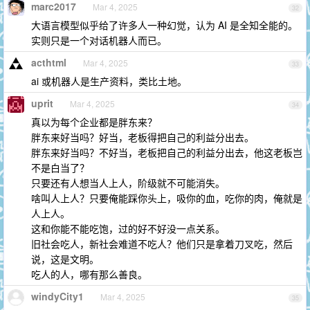
marc2017
Mar 4, 2025
32
大语言模型似乎给了许多人一种幻觉，认为 AI 是全知全能的。
实则只是一个对话机器人而已。
acthtml
Mar 4, 2025
33
ai 或机器人是生产资料，类比土地。
uprit
Mar 4, 2025
34
真以为每个企业都是胖东来？
胖东来好当吗？好当，老板得把自己的利益分出去。
胖东来好当吗？不好当，老板把自己的利益分出去，他这老板岂
不是白当了？
只要还有人想当人上人，阶级就不可能消失。
啥叫人上人？只要俺能踩你头上，吸你的血，吃你的肉，俺就是
人上人。
这和你能不能吃饱，过的好不好没一点关系。
旧社会吃人，新社会难道不吃人？他们只是拿着刀叉吃，然后
说，这是文明。
吃人的人，哪有那么善良。
windyCity1
Mar 4, 2025
35