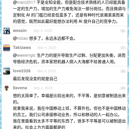
@
marc2017
不是全知全能，但是配合技术熟练的人已经能具备
一定的生产力，增加的生产力难免淘汰一部分岗位。而且微调与
定制化 AI 的门槛已经变低蛮多了，还是有种时代浪潮滚滚而来
的感觉，既然如此最好能想办法利用 AI 提升自己的竞争力。
wessin
Mar 4, 2025
36
@
mizao
想多了，永远永远都不会。
Takizawa
Mar 4, 2025
37
@
wweerrgtc
生产力的提升导致生产过剩、分配更加失衡，进而
导致经济危机，资本家把机器人倒入大海都不给普通人用。
love2328
Mar 4, 2025
38
最后发现没变的就是自己
Ilavena
Mar 4, 2025
39
想的太简单了。幸福是比较出来的，不平等，是刻意被制造出来
的。
就拿我来说，我在中国移动上班，不算外包，但也不是中国移动
的员工。我们公司承接移动业务，所以和移动的人一起办公。
我在里面看到太多不平等的东西了，很多不平等是可以被制造出
来的。社会上方方面面都是的