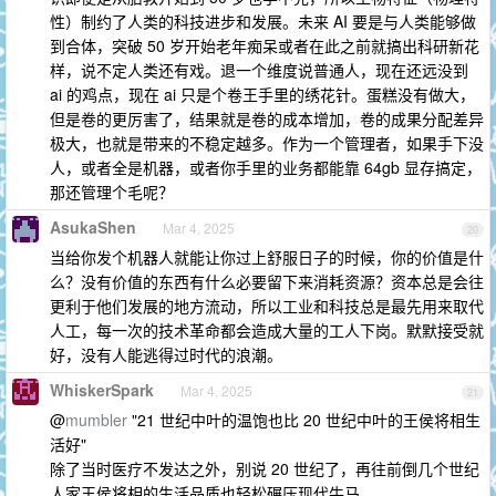
性）制约了人类的科技进步和发展。未来 AI 要是与人类能够做
到合体，突破 50 岁开始老年痴呆或者在此之前就搞出科研新花
样，说不定人类还有戏。退一个维度说普通人，现在还远没到
ai 的鸡点，现在 ai 只是个卷王手里的绣花针。蛋糕没有做大，
但是卷的更厉害了，结果就是卷的成本增加，卷的成果分配差异
极大，也就是带来的不稳定越多。作为一个管理者，如果手下没
人，或者全是机器，或者你手里的业务都能靠 64gb 显存搞定，
那还管理个毛呢？
AsukaShen
Mar 4, 2025
20
当给你发个机器人就能让你过上舒服日子的时候，你的价值是什
么？没有价值的东西有什么必要留下来消耗资源？资本总是会往
更利于他们发展的地方流动，所以工业和科技总是最先用来取代
人工，每一次的技术革命都会造成大量的工人下岗。默默接受就
好，没有人能逃得过时代的浪潮。
WhiskerSpark
Mar 4, 2025
21
@
mumbler
"21 世纪中叶的温饱也比 20 世纪中叶的王侯将相生
活好"
除了当时医疗不发达之外，别说 20 世纪了，再往前倒几个世纪
人家王侯将相的生活品质也轻松碾压现代牛马。