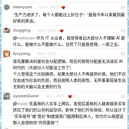
meetyuan
Mar 4, 2025
1
28
”生产力进步了，每个人都能过上好日子！“是我今年以来看到最
好笑的笑话。
mogging
Mar 4, 2025
1
29
@
meetyuan
作为 IT 从业者，我觉得身边大部分人不理解 AI 是
什么，能做什么不能做什么。当然了只是我觉得，一家之言。
loryyang
Mar 4, 2025
30
首先要解决的是社会分配逻辑，现在的按劳分配是无法适应 AI
时代的（大部分人可能没工作了）
个人觉得这个比较麻烦，如果大部分人不再提供价值，他们不仅
仅会成为社会的负担，而且按照人类的尿性，无所事事容易生出
无知的大脑以及无畏的行为
systemGuest
Mar 4, 2025
2
31
@
mizao
先富裕的人买车上牌后，发现后富裕的人越来越多买车
挤压了他们的公共利益空间，影响了他们开车体验，所以设计了
“买车摇号”或“竞价”制度提高门槛限制后来人，你为什么指望这
群人会想和你“共同富裕”？