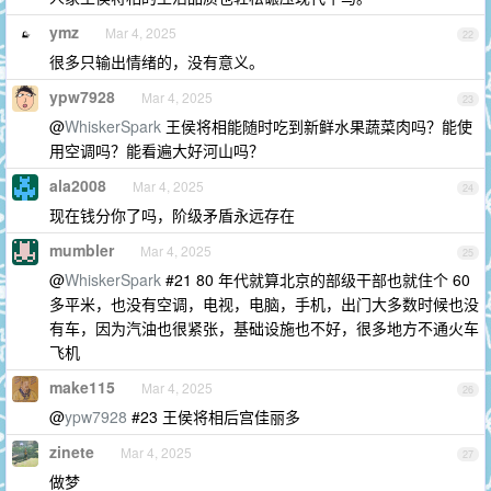
ymz
Mar 4, 2025
22
很多只输出情绪的，没有意义。
ypw7928
Mar 4, 2025
23
@
WhiskerSpark
王侯将相能随时吃到新鲜水果蔬菜肉吗？能使
用空调吗？能看遍大好河山吗？
ala2008
Mar 4, 2025
24
现在钱分你了吗，阶级矛盾永远存在
mumbler
Mar 4, 2025
25
@
WhiskerSpark
#21 80 年代就算北京的部级干部也就住个 60
多平米，也没有空调，电视，电脑，手机，出门大多数时候也没
有车，因为汽油也很紧张，基础设施也不好，很多地方不通火车
飞机
make115
Mar 4, 2025
26
@
ypw7928
#23 王侯将相后宫佳丽多
zinete
Mar 4, 2025
27
做梦