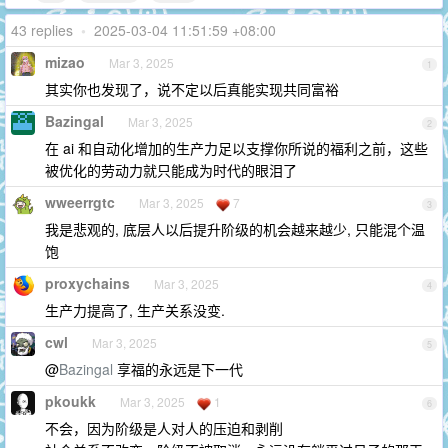
43 replies
•
2025-03-04 11:51:59 +08:00
mizao
Mar 3, 2025
1
其实你也发现了，说不定以后真能实现共同富裕
Bazingal
Mar 3, 2025
2
在 ai 和自动化增加的生产力足以支撑你所说的福利之前，这些
被优化的劳动力就只能成为时代的眼泪了
wweerrgtc
Mar 3, 2025
7
3
我是悲观的, 底层人以后提升阶级的机会越来越少, 只能混个温
饱
proxychains
Mar 3, 2025
4
生产力提高了, 生产关系没变.
cwl
Mar 3, 2025
5
@
Bazingal
享福的永远是下一代
pkoukk
Mar 3, 2025
1
6
不会，因为阶级是人对人的压迫和剥削