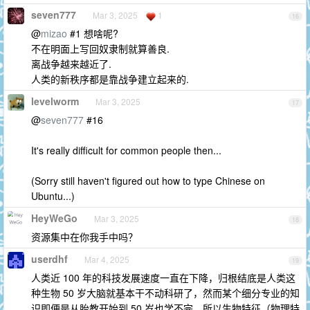
seven777
Mar 3, 2025
1
16
@
mizao
#1 想啥呢?
不在明面上写回奴隶制就算善良.
离战争越来越近了.
人类的新秩序都是靠战争建立起来的.
levelworm
Mar 3, 2025
17
@
seven777
#16
It's really difficult for common people then...
(Sorry still haven't figured out how to type Chinese on
Ubuntu...)
HeyWeGo
Mar 3, 2025
18
资源集中在你我手中吗？
userdhf
Mar 4, 2025
19
人类近 100 年的科技发展速度一直在下降，归根结底是人类这
种生物 50 岁大脑就基本干不动科研了，然而某个细分专业的知
识即便是从胎教开始到 50 岁也学不完，所以生物特征（物理特