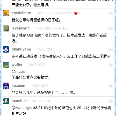
产能更复杂，也更迫切。
crysislinux
Mar 3, 2025 via Android
1
10
我就在等每月领低保的日子呢。
levelworm
Mar 3, 2025 via Android
11
估计就是 UBI 和终产者的世界了。技术越发达，离终产者越
近。
okakuyang
Mar 3, 2025
12
参考某互动游戏 《底特律变人》，没工作了只能去街上举牌子
wolfie
Mar 3, 2025
13
@
mizao
羊靠什么管老虎要粮食。
liuzimin
Mar 3, 2025
14
韭菜多活几年，就多被割几年。。。唉。
mumbler
Mar 3, 2025
15
@
wweerrgtc
#3 21 世纪中叶的温饱也比 20 世纪中叶的王侯将
相生活好