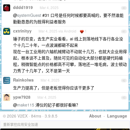
dddd1919
Mar 4, 2025
40
@
systemGuest
#31 口号是任何时候都要高喊的，要不然谁能
勤勤恳恳的为既得利益者服务
cxtrinityy
Mar 4, 2025 via Android
1
41
锤子的巨变，去生产实业看看，ai 线上到落地线下各行各业没
个十几二十年，一点波澜都砸不起来
现在一台工业用的六轴机械臂动不动就十几万，也就大企业用得
起，根本谈不上普及，随处可见的自动化大部分都是硬代码编
程，稍微智能点的价格都高不可攀，落地还一堆毛病，波士顿动
力秀了十几年了，又不是第一天
Rainkolwa
Mar 4, 2025
42
生产力提高了，但是老板觉得你应该干更多了
ypw7928
Mar 4, 2025
43
@
make115
溥仪的妃子都很好看嘛？
© 2026 V2EX · 84ms · 3.9.8.5
About
·
Language
重新掌控应用安全加速