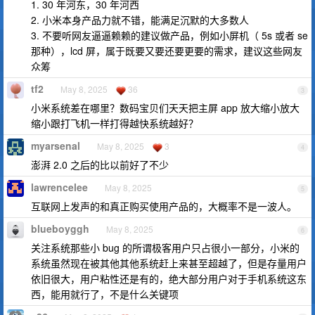
1. 30 年河东，30 年河西
2. 小米本身产品力就不错，能满足沉默的大多数人
3. 不要听网友逼逼赖赖的建议做产品，例如小屏机（ 5s 或者 se
那种），lcd 屏，属于既要又要还要更要的需求，建议这些网友
众筹
tf2
May 8, 2025
36
3
小米系统差在哪里？数码宝贝们天天把主屏 app 放大缩小放大
缩小跟打飞机一样打得越快系统越好？
myarsenal
May 8, 2025
3
4
澎湃 2.0 之后的比以前好了不少
lawrencelee
May 8, 2025
5
互联网上发声的和真正购买使用产品的，大概率不是一波人。
blueboyggh
May 8, 2025
6
关注系统那些小 bug 的所谓极客用户只占很小一部分，小米的
系统虽然现在被其他其他系统赶上来甚至超越了，但是存量用户
依旧很大，用户粘性还是有的，绝大部分用户对于手机系统这东
西，能用就行了，不是什么关键项