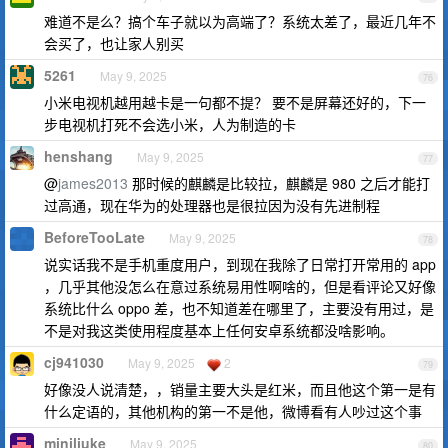
难道不是么？搞个车子就以为高端了？系统太差了，最近几年不
会买了，也让家人别买
5261
May 9, 2025
76
小米电视机越用越卡是一句都不提？ 要不是屏幕还好的，下一
步电视机打死不会选小米，人为制造的卡
henshang
May 9, 2025
77
@
james2013
那时候的麒麟是比较拉，麒麟是 980 之后才能打
过高通，现在华为的处理器也是很拉因为没有先进制程
BeforeTooLate
May 9, 2025
78
说实话我不是手机重度用户，到现在我除了日常打开常用的 app
，几乎其他没怎么在意过系统易用性啊啥的，但是看评论又好像
系统比什么 oppo 差，也不知道差在哪里了，主要没有用过，是
不是对我这类使用程度基本上任何安卓系统都没啥影响。
cj941030
May 9, 2025
2
79
好像没人说清楚，，销量主要大头是红米，而且他这个第一是有
什么定语的，其他机构的第一不是他，微博看有人吵过这个事
miniliuke
May 9, 2025
80