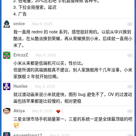
2. 低电量，20%左右吧 手机直接降频 各种卡。
3. 下拉全局搜索，延迟
4. 广告
onice
May 9, 2025
86
我一直用 redmi 的 note 系列，感觉挺好用的。以前从中兴换到
酷派，在从酷派换到荣耀，再从荣耀换到小米，后续就一直用小
米了。
EriczzZ
May 9, 2025
87
小米从来都是低端机可以买，性价比。
但是所谓的高端旗舰真不建议，别人家旗舰用个几年没事，小米
家旗舰 2 年就开始拉稀。
Huelse
May 9, 2025
88
就过渡动画来说小米就是快，图形 bug 避免不了，OV 的过渡动
画包括苹果都是比较慢的，相对更稳
Akiya
May 9, 2025
2
89
三星全球市场手机销量第一，三星的系统一定是全球最顶级的吧
squarefong17
May 9, 2025
90