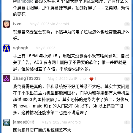
@
lambdaq
最烦这种把 APP 放大缩小测试流畅度，还有什么这
个屏幕阴阳屏，那个屏幕抹布屏，抽到好屏了……之类的，矫情
的要死
ivvei
May 8, 2025 via Android
58
销量当然要靠营销啊，不然华为的电子垃圾怎么也经常能卖那么
好。
sghsgh
May 8, 2025
59
手上有 15PM 与小米 15 ，用起来没觉得小米有啥问题呢；自己
关了广告，ADB 参考网上删除了不需要的软件；惟一差距就是
屏，但价格相差了 3 倍，不能要求那么多。
ZhangT03023
May 9, 2025 via iPhone
1
60
我倒觉得是真的，但和系统好不好用关系不大吧。其实主要问题
在于小米出货主力机型都能用国补，而华为和苹果都有大量机型
超过 6000 的国补限额了。其实恐怖的是华为拿了第二，好像只
有 nova ，mate 和 p 的入门款在 6k 以下，6k 以上还卖了很
多，这种情况还能拿第二也是不讲道理了
james2013
May 9, 2025 via Android
61
因为跟其它厂商的系统相差不大