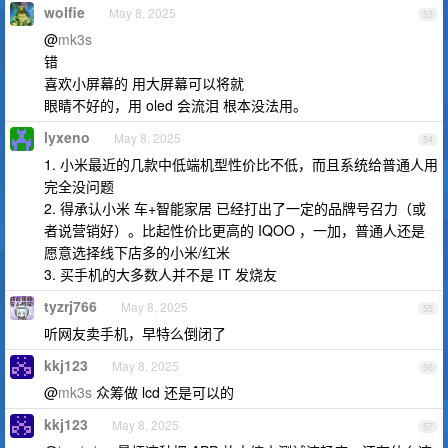
wolfie
May 8, 2025
53
@
mk3s
错
喜欢小屏幕的 用大屏幕可以将就
眼睛不好的，用 oled 会流泪 根本没法用。
lyxeno
May 8, 2025
54
1. 小米最近的几款中低端机型性价比不低，而且系统给普通人用
完全没问题
2. 得承认小米 车+智能家居 已经打出了一定的品牌号召力（或
者说营销好）。比起性价比更高的 IQOO ，一加，普通人还是
愿意选择线下店多的小米/红米
3. 买手机的大多数人并不是 IT 发烧友
tyzrj766
May 8, 2025
55
听网友卖手机，早特么倒闭了
kkj123
May 8, 2025
56
@
mk3s
众筹做 lcd 还是可以的
kkj123
May 8, 2025
57