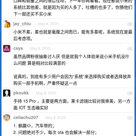
口碑和销量之间的滞后性呗，下一年你再看看。现在都说小米的
系统比其他差，就是因为买的人多了，吐槽的也多了，你猜他们
下一部还买不买小米
jay_chiu
May 8, 2025
14
小米不差，差也就是毫厘之间而已，能有多差呢，系统现在是最
后考虑项。
csys
May 8, 2025
15
虽然品牌粉很抽象讨人厌 但是就我个人体验来说小米手机没什
么问题 算是相对比较满意的
说真的，到底有多少用户会因为“系统”来选择购买或者选择放弃
购买一部手机啊，严重怀疑这一点
pkoukk
May 8, 2025
16
手持 15 Pro ，主要是两方面，莱卡滤镜比较对我审美，另一方
面 IOT 生态确实好
celiachu207
May 8, 2025
17
1. 躺赢🐶，汽车带的；
2. 问题绝对不少，每次 ota 也会解决一部分；