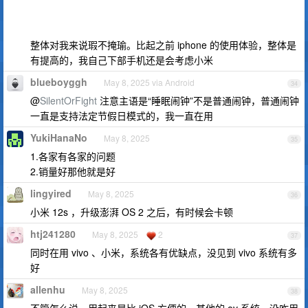
整体对我来说瑕不掩瑜。比起之前 iphone 的使用体验，整体是
有提高的，我自己下部手机还是会考虑小米
blueboyggh
May 8, 2025 via Android
34
@
SilentOrFight
注意主语是“睡眠闹钟”不是普通闹钟，普通闹钟
一直是支持法定节假日模式的，我一直在用
YukiHanaNo
May 8, 2025
35
1.各家有各家的问题
2.销量好那他就是好
lingyired
May 8, 2025
36
小米 12s ，升级澎湃 OS 2 之后，有时候会卡顿
htj241280
May 8, 2025
2
37
同时在用 vivo 、小米，系统各有优缺点，没见到 vivo 系统有多
好
allenhu
May 8, 2025
38