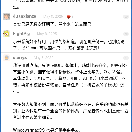
不管怎么说，用起来是比 iOS 方便的，其他的 ov 系统，没咋用
过。
duanxianze
May 8, 2025
3
39
其实已经无数次证明了，骂小米有流量而已
FightPig
May 8, 2025
40
小米系统好不好用，用过的都知道，现在国产倒一，也别嘴硬
了，以前 miui 可以国产第一，现在都是啥玩意儿
starrys
May 8, 2025
41
我没用过澎湃，只说 MIUI 。整体上，功能比较齐全，但是到处
有些小问题、细节做得不够精致。整体上比华为、O 、V 强。
具体功能，比如天气、计算器、相册、AI 通话（小爱通话）不
错，再如系统备份与恢复、自动任务（手机管家的子模块）还
行。
大多数人都做不到全面评价手机系统好不好、在乎的功能也有差
别，业内也没有一个全面的评价体系，厂家宣传时也侧重硬件或
者过度强调某个细节。
Windows/macOS 也是经常争来争去。