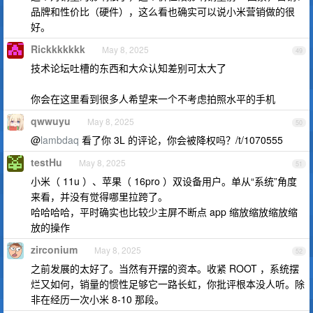
品牌和性价比（硬件），这么看也确实可以说小米营销做的很
好。
Rickkkkkkk
May 8, 2025
49
技术论坛吐槽的东西和大众认知差别可太大了
你会在这里看到很多人希望来一个不考虑拍照水平的手机
qwwuyu
May 8, 2025
50
@
lambdaq
看了你 3L 的评论，你会被降权吗？/t/1070555
testHu
May 8, 2025
51
小米（ 11u ）、苹果（ 16pro ）双设备用户。单从“系统”角度
来看，并没有觉得哪里拉跨了。
哈哈哈哈，平时确实也比较少主屏不断点 app 缩放缩放缩放缩
放的操作
zirconium
May 8, 2025
52
之前发展的太好了。当然有开摆的资本。收紧 ROOT ，系统摆
烂又如何，销量的惯性足够它一路长虹，你批评根本没人听。除
非在经历一次小米 8-10 那段。