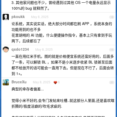
3. 其他家问题也不少，曾经遇到过其他 OS 一个电量永远显示
100%的 bug 就释然了。
pkoukk
May 8, 2025
18
论系统，其实说实话，绝大部分时间都在刷 APP ，系统本身的
功能用到的也不多
花里胡哨的 AI 功能，什么便捷操作指令，基本上只有拿到手玩
两下，后续都忘了
qxdo1234
May 8, 2025
19
一直在用红米手机，图的就是价格便宜系统还蛮好用的，后面多
了一条，可以解锁 BL ，如果不是小米逐步收紧 BL 锁甚至后面
都不给放开的话可能会一直用下去。但是现在不行了，后面会转
到 1+。
BruceXu
May 8, 2025
6
20
典型的幸存者偏差...
觉得小米不好的,会专门发帖来吐槽..就这部分人里面,还是喜欢瞎
折腾的/极度洁癖的/吹毛求疵的.