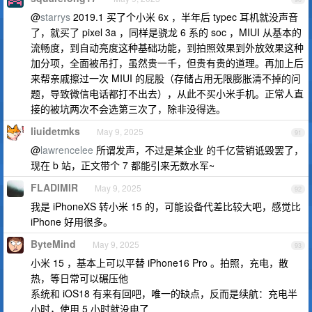
@
starrys
2019.1 买了个小米 6x ，半年后 typec 耳机就没声音
了，就买了 pixel 3a ，同样是骁龙 6 系的 soc ，MIUI 从基本的
流畅度，到自动亮度这种基础功能，到拍照效果到外放效果这种
加分项，全面被吊打，虽然贵一千，但贵有贵的道理。再加上后
来帮亲戚擦过一次 MIUI 的屁股（存储占用无限膨胀清不掉的问
题，导致微信电话都打不出去），从此不买小米手机。正常人直
接的被坑两次不会选第三次了，除非没得选。
liuidetmks
May 9, 2025
91
@
lawrencelee
所谓发声，不过是某企业 的千亿营销诋毁罢了，
现在 b 站，正文带个 7 都能引来无数水军~
FLADIMIR
May 9, 2025
92
我是 iPhoneXS 转小米 15 的，可能设备代差比较大吧，感觉比
iPhone 好用很多。
ByteMind
May 9, 2025
93
小米 15 ，基本上可以平替 iPhone16 Pro 。拍照，充电，散
热，等日常可以碾压他
系统和 iOS18 有来有回吧，唯一的缺点，反而是续航：充电半
小时，使用 5 小时就没电了