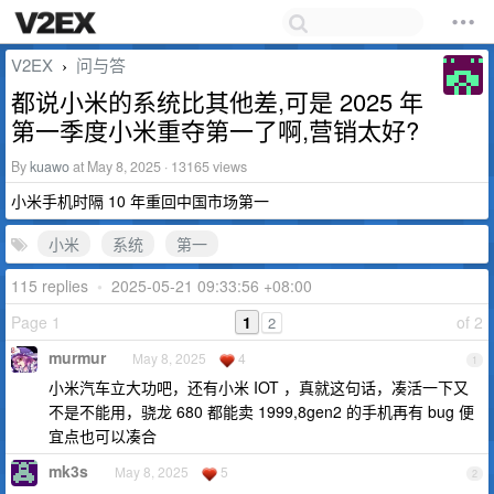
V2EX
问与答
›
都说小米的系统比其他差,可是 2025 年
第一季度小米重夺第一了啊,营销太好?
By
kuawo
at May 8, 2025 · 13165 views
小米手机时隔 10 年重回中国市场第一
小米
系统
第一
115 replies
•
2025-05-21 09:33:56 +08:00
Page 1
1
of 2
2
murmur
May 8, 2025
4
1
小米汽车立大功吧，还有小米 IOT ，真就这句话，凑活一下又
不是不能用，骁龙 680 都能卖 1999,8gen2 的手机再有 bug 便
宜点也可以凑合
mk3s
May 8, 2025
5
2