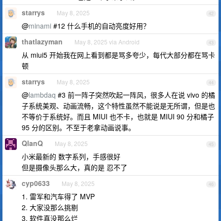
starrys
May 8, 2025
42
@
minami
#12 什么手机的自动亮度好用？
thatlazyman
May 8, 2025 via Android
43
从 miui5 开始我在网上看到都是骂多夸少，每代大部分都在骂卡
顿
starrys
May 8, 2025
44
@
lambdaq
#3 前一阵子突然吹起一阵风，很多人在说 vivo 的橘
子系统美观、动画流畅，这个特性虽然不能说是无所谓，但是也
不等价于系统好。而且 MIUI 也不卡，也就是 MIUI 90 分和橘子
95 分的区别。不至于老拿动画说事。
QlanQ
May 8, 2025
45
小米最新的 数字系列，手感很好
但是摄像头那么大，真的是 忍不了
cyp0633
May 8, 2025
46
1. 雷军和汽车得了 MVP
2. 大家没那么挑剔
3. 软件真没那么烂