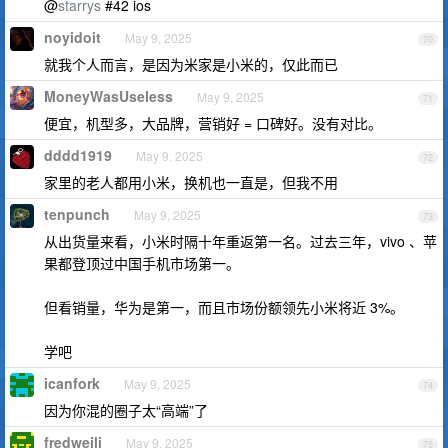
@
starrys
#42 ios
noyidoit
May 9, 2025
70
就我个人而言，是因为米家是小米的，仅此而已
MoneyWasUseless
May 9, 2025
71
便宜，机型多，大品牌，营销好 = 口碑好。没有对比。
dddd1919
May 9, 2025
72
家里的老人都用小米，换机也一直是，但我不用
tenpunch
May 9, 2025
73
从出货量来看，小米时隔十年重返第一名。过去三年，vivo 、苹
果都登顶过中国手机市场第一。
但看销量，华为是第一，而且市场份额领先小米将近 3%。
学吧
icanfork
May 9, 2025
74
因为你混的圈子太“高端”了
fredweili
May 9, 2025
75