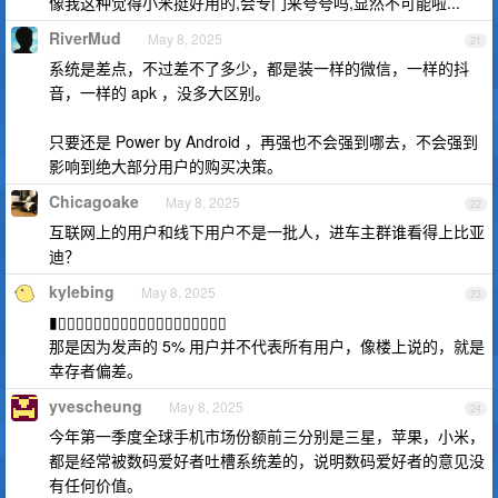
像我这种觉得小米挺好用的,会专门来夸夸吗,显然不可能啦...
RiverMud
May 8, 2025
21
系统是差点，不过差不了多少，都是装一样的微信，一样的抖
音，一样的 apk ，没多大区别。
只要还是 Power by Android ，再强也不会强到哪去，不会强到
影响到绝大部分用户的购买决策。
Chicagoake
May 8, 2025
22
互联网上的用户和线下用户不是一批人，进车主群谁看得上比亚
迪？
kylebing
May 8, 2025
23
▮▯▯▯▯▯▯▯▯▯▯▯▯▯▯▯▯▯▯▯
那是因为发声的 5% 用户并不代表所有用户，像楼上说的，就是
幸存者偏差。
yvescheung
May 8, 2025
24
今年第一季度全球手机市场份额前三分别是三星，苹果，小米，
都是经常被数码爱好者吐槽系统差的，说明数码爱好者的意见没
有任何价值。