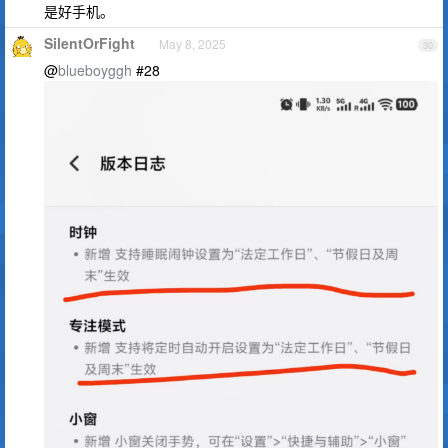
是好手机。
SilentOrFight
May 8, 2025
30
@
blueboyggh
#28