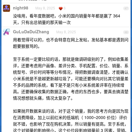
night98
May 8, 2025
6
47
没啥用，看年度数据吧，小米的国内销量年年都是赢了 364
天，只有出总销量的那天输一次
GuLuDaDuiZhang
May 8, 2025
48
用着觉得可以的，也不会特意在网上发帖，发帖基本都是遇到问
题要狠狠骂的。
至于系统一定要比较的话，那就是做调研级别的了，例如收集差
评，还要考虑用户画像、差评分类、手机配置、价位、销量、系
统型号、评价时间等等分布情况，得把数据调查清楚，才能确认
小米系统是不是越更新越垃圾了，可能还要横向对比其它销量差
不多的品牌的系统，看下是不是只有小米系统差评率在持续增
高。还要确保收集的数据正确，考虑的东西也多，要真去搞清楚
情况想想就头痛，情况太复杂了。
如果抛开数据来谈的话，对于这个销量，我的思考方向是因为现
在消费降级，加上以前红米的低端机（ 1000~2000 价位）评价
就不错，也影响了现在购机决策，所以销量有提高。至于系统，
这个对销量的影响很小，这个价位段影响销量前 3 因素，营销、