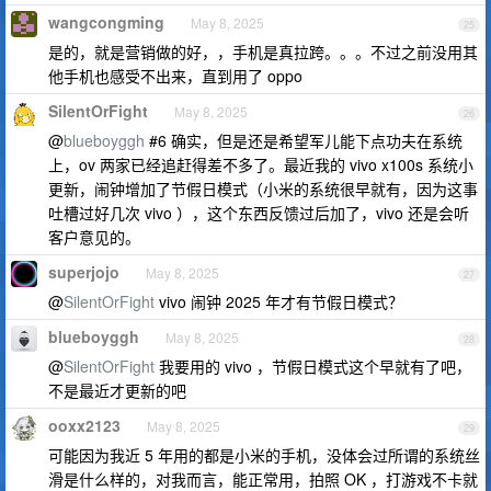
wangcongming
May 8, 2025
25
是的，就是营销做的好，，手机是真拉跨。。。不过之前没用其
他手机也感受不出来，直到用了 oppo
SilentOrFight
May 8, 2025
26
@
blueboyggh
#6 确实，但是还是希望军儿能下点功夫在系统
上，ov 两家已经追赶得差不多了。最近我的 vivo x100s 系统小
更新，闹钟增加了节假日模式（小米的系统很早就有，因为这事
吐槽过好几次 vivo ），这个东西反馈过后加了，vivo 还是会听
客户意见的。
superjojo
May 8, 2025
27
@
SilentOrFight
vivo 闹钟 2025 年才有节假日模式？
blueboyggh
May 8, 2025
28
@
SilentOrFight
我要用的 vivo ，节假日模式这个早就有了吧，
不是最近才更新的吧
ooxx2123
May 8, 2025
29
可能因为我近 5 年用的都是小米的手机，没体会过所谓的系统丝
滑是什么样的，对我而言，能正常用，拍照 OK ，打游戏不卡就