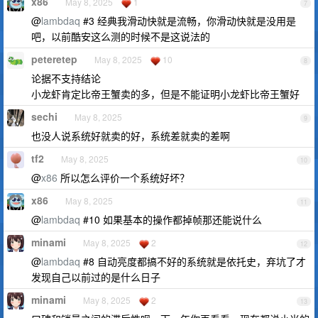
x86
May 8, 2025
1
7
@
lambdaq
#3 经典我滑动快就是流畅，你滑动快就是没用是
吧，以前酷安这么测的时候不是这说法的
peteretep
May 8, 2025
10
8
论据不支持结论
小龙虾肯定比帝王蟹卖的多，但是不能证明小龙虾比帝王蟹好
sechi
May 8, 2025
9
也没人说系统好就卖的好，系统差就卖的差啊
tf2
May 8, 2025
10
@
x86
所以怎么评价一个系统好坏？
x86
May 8, 2025
11
@
lambdaq
#10 如果基本的操作都掉帧那还能说什么
minami
May 8, 2025
2
12
@
lambdaq
#8 自动亮度都搞不好的系统就是依托史，弃坑了才
发现自己以前过的是什么日子
minami
May 8, 2025
2
13