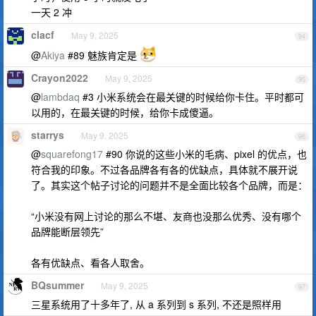
一天 2 冲
clacf
May 9, 2025
94
@
Akiya
#89 魅族肯定是
Crayon2022
May 9, 2025
95
@
lambdaq
#3 小米系统会在最关键的时候给你卡住。平时都可
以用的，在最关键的时候，给你卡成傻逼。
starrys
May 9, 2025
96
@
squarefong17
#90 你说的这些小米的毛病、pixel 的优点，也
符合我的印象。不过各品牌各有各的优缺点，具体就不展开说
了。其实这个帖子讨论的问题并不是全面比较各个品牌，而是：
“小米没有网上讨论的那么不堪、友商也没那么优秀、没有哪个
品牌能断层领先”
各有优缺点、看各人取舍。
BQsummer
May 9, 2025
97
三星系统用了十多年了, 从 a 系列到 s 系列, 不还是照样用