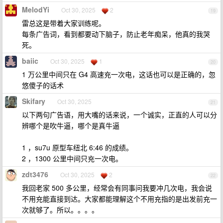
MelodYi
Oct 30, 2025
2
19
雷总这是带着大家训练呢。
每条广告词，看到都要动下脑子，防止老年痴呆，他真的我哭
死。
baiic
Oct 30, 2025
1
20
1 万公里中间只在 G4 高速充一次电，这话也可以是正确的，忽
悠傻子的话术
Skifary
Oct 30, 2025
21
以下两句广告语，用大嘴的话来说，一个诚实，正直的人可以分
辨哪个是吹牛逼，哪个是真牛逼
1 ，su7u 原型车纽北 6:46 的成绩。
2 ，1300 公里中间只充一次电。
zdt3476
Oct 30, 2025
2
22
我回老家 500 多公里，经常会有同事问我要冲几次电，我会说
不用充能直接到达。大家都能理解这个不用充指的是出发前充一
次就够了。所以。。。。