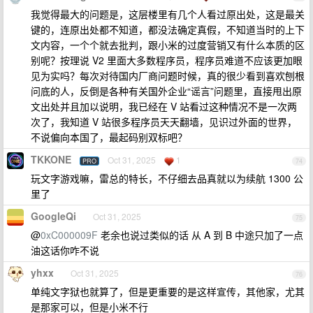
我觉得最大的问题是，这层楼里有几个人看过原出处，这是最关
键的，连原出处都不知道，都没法确定真假，不知道当时的上下
文内容，一个个就去批判，跟小米的过度营销又有什么本质的区
别呢？按理说 V2 里面大多数程序员，程序员难道不应该更加眼
见为实吗？每次对待国内厂商问题时候，真的很少看到喜欢刨根
问底的人，反倒是各种有关国外企业“谣言”问题里，直接甩出原
文出处并且加以说明，我已经在 V 站看过这种情况不是一次两
次了，我知道 V 站很多程序员天天翻墙，见识过外面的世界，
不说偏向本国了，最起码别双标吧？
TKKONE
Oct 31, 2025
1
PRO
74
玩文字游戏嘛，雷总的特长，不仔细去品真就以为续航 1300 公
里了
GoogleQi
Oct 31, 2025
75
@
0xC000009F
老余也说过类似的话 从 A 到 B 中途只加了一点
油这话你咋不说
yhxx
Oct 31, 2025
76
单纯文字狱也就算了，但是更重要的是这样宣传，其他家，尤其
是那家可以，但是小米不行