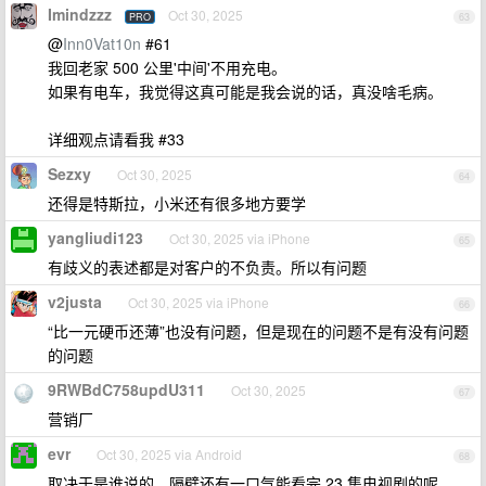
Imindzzz
Oct 30, 2025
PRO
63
@
Inn0Vat10n
#61
我回老家 500 公里'中间'不用充电。
如果有电车，我觉得这真可能是我会说的话，真没啥毛病。
详细观点请看我 #33
Sezxy
Oct 30, 2025
64
还得是特斯拉，小米还有很多地方要学
yangliudi123
Oct 30, 2025 via iPhone
65
有歧义的表述都是对客户的不负责。所以有问题
v2justa
Oct 30, 2025 via iPhone
66
“比一元硬币还薄”也没有问题，但是现在的问题不是有没有问题
的问题
9RWBdC758updU311
Oct 30, 2025
67
营销厂
evr
Oct 30, 2025 via Android
68
取决于是谁说的，隔壁还有一口气能看完 23 集电视剧的呢