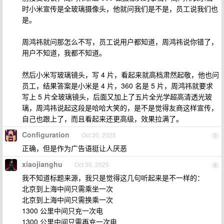
时小米宣传是全玻璃摄像头，他就问我们是不是，员工说我们也
是。
周鸿祎就问那怎么不写，员工说用户都知道，周鸿祎说你错了，
用户不知道，我都不知道。
然后小米写玻璃镜头，写 4 片，看起来就高档肃然起敬，他也问
员工，结果答案是小米是 4 片，360 名是 5 片，周鸿祎就要求
写上 5 片全玻璃镜头，后面又加上了五片全光学超高清透光玻
璃，周鸿祎说起这段是哈哈大笑的，是不是觉得友商这样宣传，
自己也跟上了，而且看起来还更高级，效果拉满了。
Configuration
Oct 30, 2025
7
正确，但是作为广告语挺让人厌恶
xiaojianghu
Oct 30, 2025
8
我不知道标题来源，我只是觉得这几句听起来是不一样的：
北京到上海中间只需乘坐一次
北京到上海中间只需换乘一次
1300 公里中间只充一次电
1300 公里中间只需再充一次电