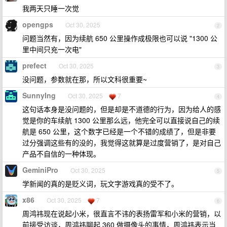
我两天只睡一次觉
opengps
Oct 30, 2025
2
问题当然有，因为续航 650 公里操作成极限也可以说 "1300 公
里中间只充一次电"
prefect
Oct 30, 2025
3
没问题，参数就在那，所以文科很重要~
SunnyIng
Oct 30, 2025
7
4
这句话本身是没问题的，但是却是不道德的行为，因为给人的感
觉是你的车续航 1300 公里那么远，他完全可以直接说自己的续
航是 650 公里，这个数字已经是一个不错的成绩了，但是非要
过分强调这些有的没的，我觉得这就算是过度营销了，是对自己
产品不自信的一种体现。
GeminiPro
Oct 30, 2025
5
学新闻的真的是贬义词，玩文字游戏真的受不了。
x86
Oct 30, 2025
7
6
周鸿祎现在说起小米，很直言不讳的表扬雷军和小米的营销，以
前接受访谈，周鸿祎聊起 360 做摄像头的事情，周鸿祎表示当