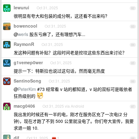
lewurui
Oct 31, 2025
82
很明显有夸大和包装的成分啊，这还看不出来吗?
bowencool
Oct 31, 2025
83
@
werls
股东亏麻了，还有理想汽车...
RaymonR
Oct 31, 2025
84
发这种问题有补贴？这段时间老是挖坟这些东西出来讨论？
g1vemep0wer
Oct 31, 2025
85
提示一下：特斯拉也说过这句话，然而毫无热度
SantinoSong
Oct 31, 2025
86
@
PeterKim
#73 经常看 v 站的都知道，v 站的双标可是皈依者
狂热级别的
macg0406
Oct 31, 2025 via Android
87
我出发的时候还有一半的电，刚才在服务区充了一次电(2 分
钟)，现在才跑了不到 500 公里就没电了。你们夸大宣传，我要
求退一赔 10.
dif
Oct 31, 2025
1
88