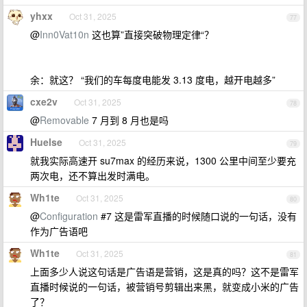
yhxx
Oct 31, 2025
77
@
Inn0Vat10n
这也算”直接突破物理定律“？
余：就这？ “我们的车每度电能发 3.13 度电，越开电越多”
cxe2v
Oct 31, 2025
78
@
Removable
7 月到 8 月也是吗
Huelse
Oct 31, 2025
79
就我实际高速开 su7max 的经历来说，1300 公里中间至少要充
两次电，还不算出发时满电。
Wh1te
Oct 31, 2025
80
@
Configuration
#7 这是雷军直播的时候随口说的一句话，没有
作为广告语吧
Wh1te
Oct 31, 2025
81
上面多少人说这句话是广告语是营销，这是真的吗？这不是雷军
直播时候说的一句话，被营销号剪辑出来黑，就变成小米的广告
了？