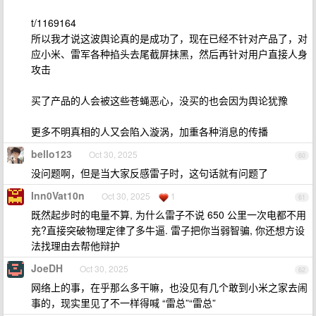
t/1169164
所以我才说这波舆论真的是成功了，现在已经不针对产品了，对
应小米、雷军各种掐头去尾截屏抹黑，然后再针对用户直接人身
攻击
买了产品的人会被这些苍蝇恶心，没买的也会因为舆论犹豫
更多不明真相的人又会陷入漩涡，加重各种消息的传播
bello123
Oct 30, 2025
60
没问题啊，但是当大家反感雷子时，这句话就有问题了
Inn0Vat10n
Oct 30, 2025
1
61
既然起步时的电量不算, 为什么雷子不说 650 公里一次电都不用
充?直接突破物理定律了多牛逼. 雷子把你当弱智骗, 你还想方设
法找理由去帮他辩护
JoeDH
Oct 30, 2025
62
网络上的事，在乎那么多干嘛，也没见有几个敢到小米之家去闹
事的，现实里见了不一样得喊 “雷总”“雷总”