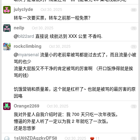
julyclyde
Oct 30, 2025
69
转车一次要买票，转车之前那一程免票？
neilp
Oct 30, 2025
70
@
bli22ard
直接说 续航达到 XXX 公里 不香吗.
rockclimbing
Oct 30, 2025
71
@
myarsenal
流量小的老前辈被骂都是过去式了，而且流量小被
骂的也少
流量大屁股又不干净的肯定被骂的厉害啊 （开口饭挣得就是挨
骂的钱）
饥饿营销和质量差，这个就是杠杆了~ 也就是被骂的最厉害的原
因咯
Orange2269
Oct 30, 2025
72
我对外星人自我介绍时说：我 700 天只吃一次年夜饭。
懵逼的外星人听了一定以为我 2 年就吃了一次饭。
还是忽悠爹
1sU69ZDAgzkvDFS8
Oct 30, 2025
11
73