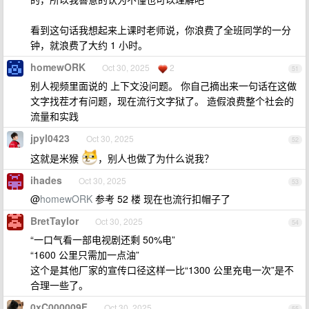
看到这句话我想起来上课时老师说，你浪费了全班同学的一分
钟，就浪费了大约 1 小时。
homewORK
Oct 30, 2025
2
51
别人视频里面说的 上下文没问题。 你自己摘出来一句话在这做
文字找茬才有问题，现在流行文字狱了。 造假浪费整个社会的
流量和实践
jpyl0423
Oct 30, 2025
52
这就是米猴
，别人也做了为什么说我？
ihades
Oct 30, 2025
53
@
homewORK
参考 52 楼 现在也流行扣帽子了
BretTaylor
Oct 30, 2025
54
“一口气看一部电视剧还剩 50%电”
“1600 公里只需加一点油”
这个是其他厂家的宣传口径这样一比“1300 公里充电一次”是不
合理一些了。
0xC000009F
Oct 30, 2025
55