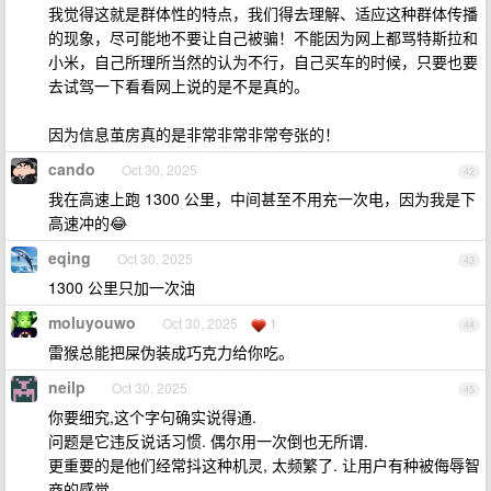
我觉得这就是群体性的特点，我们得去理解、适应这种群体传播
的现象，尽可能地不要让自己被骗！不能因为网上都骂特斯拉和
小米，自己所理所当然的认为不行，自己买车的时候，只要也要
去试驾一下看看网上说的是不是真的。
因为信息茧房真的是非常非常非常夸张的！
cando
Oct 30, 2025
42
我在高速上跑 1300 公里，中间甚至不用充一次电，因为我是下
高速冲的😂
eqing
Oct 30, 2025
43
1300 公里只加一次油
moluyouwo
Oct 30, 2025
1
44
雷猴总能把屎伪装成巧克力给你吃。
neilp
Oct 30, 2025
45
你要细究,这个字句确实说得通.
问题是它违反说话习惯. 偶尔用一次倒也无所谓.
更重要的是他们经常抖这种机灵, 太频繁了. 让用户有种被侮辱智
商的感觉.