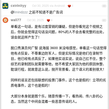
cxtrinityy
Oct 30, 2025 via Android
1
40
@
Imindzzz
之前不知道不是广告词
wali77
Oct 30, 2025
4
41
单看这一句话，是有过度营销的嫌疑，但是你看完这个视频之
后，你就会觉得这句话没问题，80%的人不会去看完整的出处，
误会就这样产生了！
脱口秀演员何广智 说海拔 3600 米没啥感觉，单看这一句话觉得
他有点狂妄，不尊重边防军人，但是实际情况是他们在录制节
目，他已经有点高反了，如果他实话实说，说自己扛不住，整个
综艺的录制团队就需要等他，他不希望大家因为他的原因休整、
耽误行程，就故意这么说，抛开背景看，这个语义的差别很大！
同样的谣言还包括联想的投票门事件，这个也是假的！立项的劣
质电事件，这个也是假的！
大部分本身就是图个乐，随意传播一下，看热闹、传八卦的心
态，当然这个中间会混着一些恶意传谣的人。