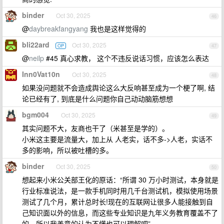
binder
Oct 30, 2025
46
@
daybreakfangyang
我也是这样觉得的
bli22ard
Oct 30, 2025
OP
47
@
neilp
#45 真心求教， 这个不违反说话习惯，应该怎么表达
Inn0Vat10n
Oct 30, 2025
48
如果没问题就不会造成舆论这么大反响甚至成为一个梗了啊, 结
论已经有了, 到底是什么问题你自己动动脑筋想想
bgm004
Oct 30, 2025
49
其实问题不大，友商也干了（米甚至是学的）。
小米这主要是流量大，加上从 人老实，话不多->人老，实话不
多的影响，所以被吐槽的多。
binder
Oct 30, 2025
50
想起来小米公关部王化的原话：“所谓 30 万小时测试，本身就是
行业标准说法，是一款手机同时用几千台测试机，模拟使用场景
测试了几个月，累计总时长!现在的互联网让很多人能接触到自
己知识面以外的信息，而这些专业知识是九年义务教育覆盖不了
的，所以我善意的认为不懂也可以理解吧”