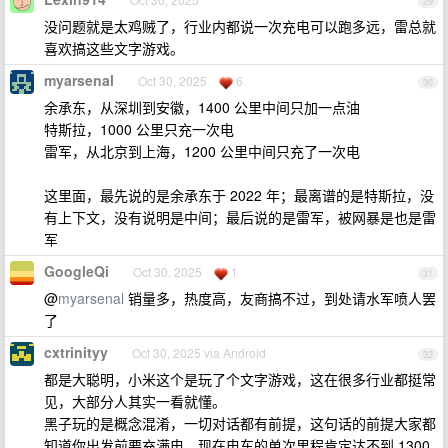
29
没问题就是太鸡贼了，行业内都说一次充电可以跑多远，雷总就
喜欢搞这些文字游戏。
myarsenal
Oct 30, 2025
6
30
余承东，从深圳到安徽，1400 公里中间只加一点油
特斯拉，1000 公里只充一次电
雷军，从北京到上海，1200 公里中间只充了一次电
这里面，最先说的是余承东于 2022 年；最离谱的是特斯拉，没
有上下文，没有说明是中间；最后说的是雷军，被网暴是也是雷
军
GoogleQi
Oct 30, 2025
1
31
@
myarsenal
销量多，热度高，友商搞不过，到处请水军喷人罢
了
cxtrinityy
Oct 30, 2025 via Android
32
都是大聪明，小米这个是玩了个文字游戏，这在很多行业都挺常
见，大部分人其实一看就懂。
黑子玩的是概念混淆，一切对话都有前提，这句话的前提大家都
知道你出发前要充满电，现在电车的单次里程肯定达不到 1300