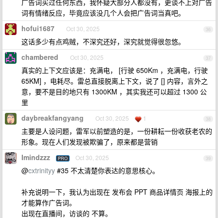
广告词买过任何东西，我怀疑大部分人都没有，更谈不上对广告
词有情绪反应，毕竟应该没几个人会把广告词当真吧。
hofui1687
Oct 30, 2025
36
这话多少有点鸡贼，不深究还好，深究就觉得很忽悠。
chambered
Oct 30, 2025
37
真实的上下文应该是：充满电， [行驶 650Km ，充满电，行驶
65KM] ，电耗尽。雷总直接脱离上下文，说了 [] 内容，言外之
意，要不是目的地只有 1300KM ，其实我还可以超过 1300 公
里
daybreakfangyang
Oct 30, 2025
1
38
主要是人设问题，雷军以前塑造的是，一份耕耘一份收获老农的
形象。现在人们发现被欺骗了，原来都是营销
Imindzzz
Oct 30, 2025
PRO
39
@
cxtrinityy
#35 不太清楚你表达的意思核心。
补充说明一下，我认为出现在 发布会 PPT 商品详情页 海报上的
才能算作广告词。
出现在直播间，访谈的 不算。