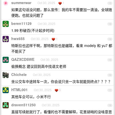
summerwar
Oct 30, 2025
1
12
如果这句话没问题，那么宣传：我的车不需要加一滴油，全球随
便跑。也就没问题了
beren11129
Oct 30, 2025
13
1.99 秒破百(不计起步时间)
hwx655
Oct 30, 2025
1
14
特斯拉也这样干啊，那特斯拉也是龌蹉，看来 modely 和 yu7 都
不能买了
QAZXCDSWE
Oct 30, 2025
15
偷换概念 建议回到高中找语文老师
Chichele
Oct 30, 2025
16
坐公交车中途转车一次，你会说只坐一次车就能到终点？？？？
HTML001
Oct 30, 2025
5
17
其他车企可以，小米不行
draven511250
Oct 30, 2025
18
直接写续航就行了，看懂的也不需要解释，花里胡哨的没啥意思