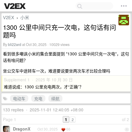
V2EX
小米
›
1300 公里中间只充一次电，这句话有问
题吗
By
bli22ard
at Oct 30, 2025 · 10029 views
看到很多嘲讽小米的集合里面提到 "1300 公里中间只充一次电"，这句
话有啥问题？
坐公交车中途转车一次，难道要说要坐两次车才比较合理吗
Supplement 1 · 2025 年 10 月 30 日
难道说成：1300 公里充电两次，才“正确”？
电动车
充电
续航
133 replies
•
2025-11-01 12:40:05 +08:00
Page 1
1
of 2
2
DragonX
Oct 30, 2025
66
1