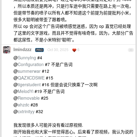
，所以本质还是两冲，只是行车途中我只需要在路上充一次电，
但是带节奏的喷子以所有人都不知道这个前提为前提批判小米，
很多大聪明被带歪了跟着喷。
所以 op 会对这个广告词被喷感觉迷惑，因为 op 直觉已经处理
了这里的文字游戏，而且并不觉得有啥奇怪，因为，大部分广告
都这尿性，不是小米特别“聪明”。
Imindzzz
Oct 30, 2025
6
PRO
33
@
SunnyIng
#4
@
Configuration
#7 不是广告词
@
summerwar
#12
@
QAZXCDSWE
#15
@
tigerstudent
#16 但是会说只换乘了一次啊
@
MelodYi
#19 不是广告词
@
Removable
#25
@
ahzdc
#28
@
cxtrinityy
#32
我发现很多人可能并没有看过原视频.
刚开始我也和大家一样觉得恶心。后来看了原视频，我认为说的