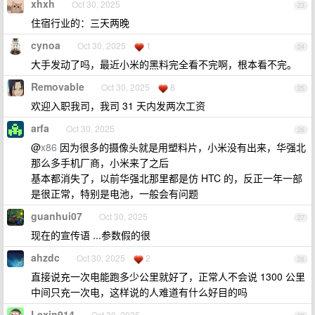
xhxh
Oct 30, 2025
23
住宿行业的：三天两晚
cynoa
Oct 30, 2025
1
24
大手发动了吗，最近小米的黑料完全看不完啊，根本看不完。
Removable
Oct 30, 2025
8
25
欢迎入职我司，我司 31 天内发两次工资
arfa
Oct 30, 2025
26
@
x86
因为很多的摄像头就是用塑料片，小米没有出来，华强北
那么多手机厂商，小米来了之后
基本都消失了，以前华强北那里都是仿 HTC 的，反正一年一部
是很正常，特别是电池，一般会有问题
guanhui07
Oct 30, 2025
27
现在的宣传语 ...参数假的很
ahzdc
Oct 30, 2025
2
28
直接说充一次电能跑多少公里就好了，正常人不会说 1300 公里
中间只充一次电，这样说的人难道有什么好目的吗
Lexin914
Oct 30, 2025