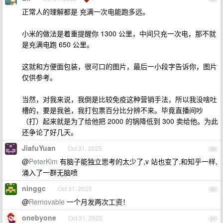
正常人的理解都是 充满一次电能跑多远。
小米的做法是着重提醒你 1300 公里，中间只充一次电，那不就
是充满电跑 650 公里。
这就和方便面包装，很可口的图片，最后一小段字告诉你，图片
仅供参考。
当然，对我来说，我倒是比较免疫这种营销手法，所以我没啥吐
槽的，要是我爸，我打包票百分比分辨不来。毕竟直播间吵
（打）起来就是为了给他把 2000 的锅降低到 300 卖给他。为此
还争论了好几天。
JiafuYuan
Oct 31, 2025
89
@
PeterKim
有脑子能独立思考的太少了,v 站也变了,和知乎一样,
涌入了一群无脑喷
ninggc
Oct 31, 2025
90
@
Removable
一个月发两次工资！
onebyone
Oct 31, 2025
91