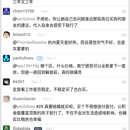
三年又三年
chen15798
May 7
33
@
yanfulives
不用劝，你让她自己去问她身边那些高位买房的朋
友的建议，代入自身去感受下就行了
leimu012
May 7
34
@
PromiseResolve
杭州夏天是好热，而且感觉空气不好，总是
灰蒙蒙的
yanfulives
May 7
OP
35
@
bas139159jj
哪个区，什么价格，南宁感觉可以全款拿下一套
房，但是一夜回到解放前，真的很痛苦
bk201
May 7
36
定居看工作是否稳定，不稳定买了也白买。
duanxianze
May 7
37
@
yanfulives
#29 真要结婚就买呗，买个不用借钱付首付，公积
金能覆盖贷款的房子就行了，不仅不会对生活造成啥影响，也确
实比租房也幸福
Didadida
May 7
PRO
38