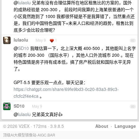
@
lulaolu
兄弟有没有合理估算所在地区租售比的方案的，国外
的成熟经验是 200-300 ， 前段时间我算的上海某很普通的一个
小区竟然跑到了 1000 我都很怀疑是不是我算错了，当然重点还
是，我们的中国特色国情下+未来人口和经济的趋势，租售比到
底多少会比较合理呢？
lulaolu
May 9
1
82
@
SD10
我瞎估算一下，北上深大概 400-500 ，其他能叫上名字
的城市 200-300 （国际水平），其他人口外流城市 200 。现在
特色国情是房子持有成本低，搞了房产税后就和国际水平无异
了。
GPT-5.5 要更乐观一点点，聊天记录：
https://chatgpt.com/share/69fe9bd3-0c20-83a3-89c3-
cfcfc2f4e4ca
。
SD10
May 9
83
@
lulaolu
兄弟英文真好👍
© 2026 V2EX · 172ms · 3.9.8.5
About
·
Language
顶级AI大模型镜像站-AIGC.BAR