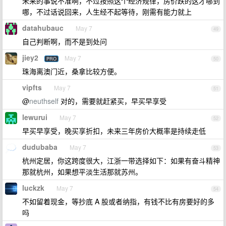
未来的事说不准啊，不过按照这个经济规律，房价跌的这才哪到
哪，不过话说回来，人生经不起等待，刚需有能力就上
datahubauc
May 7
49
自己判断啊，而不是到处问
jiey2
May 7
PRO
50
珠海离澳门近，桑拿比较方便。
vipfts
May 7
51
@
neuthself
对的，需要就赶紧买，早买早享受
lewurui
May 7
52
早买早享受，晚买享折扣，未来三年房价大概率是持续走低
dudubaba
May 7
53
杭州定居，你这跨度很大，江浙一带选择如下：如果有奋斗精神
那就杭州，如果想平淡生活那就苏州。
luckzk
May 7
54
不如留着现金，等抄底 A 股或者纳指，有钱不比有房要好的多
吗