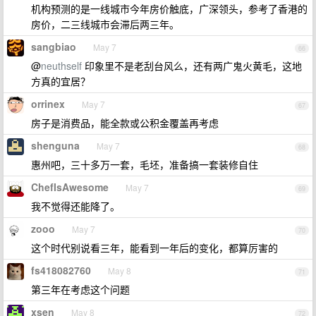
机构预测的是一线城市今年房价触底，广深领头，参考了香港的
房价，二三线城市会滞后两三年。
sangbiao
May 7
66
@
neuthself
印象里不是老刮台风么，还有两广鬼火黄毛，这地
方真的宜居？
orrinex
May 7
67
房子是消费品，能全款或公积金覆盖再考虑
shenguna
May 7
68
惠州吧，三十多万一套，毛坯，准备搞一套装修自住
ChefIsAwesome
May 7
69
我不觉得还能降了。
zooo
May 7
70
这个时代别说看三年，能看到一年后的变化，都算厉害的
fs418082760
May 8
71
第三年在考虑这个问题
xsen
May 8
72