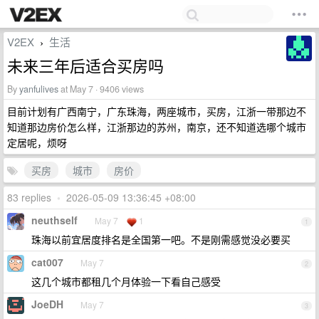
V2EX
生活
›
未来三年后适合买房吗
By
yanfulives
at May 7 · 9406 views
目前计划有广西南宁，广东珠海，两座城市，买房，江浙一带那边不
知道那边房价怎么样，江浙那边的苏州，南京，还不知道选哪个城市
定居呢，烦呀
买房
城市
房价
83 replies
•
2026-05-09 13:36:45 +08:00
neuthself
May 7
1
1
珠海以前宜居度排名是全国第一吧。不是刚需感觉没必要买
cat007
May 7
2
这几个城市都租几个月体验一下看自己感受
JoeDH
May 7
3