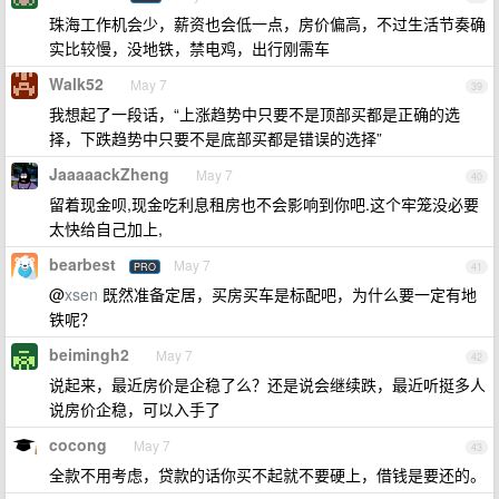
珠海工作机会少，薪资也会低一点，房价偏高，不过生活节奏确
实比较慢，没地铁，禁电鸡，出行刚需车
Walk52
May 7
39
我想起了一段话，“上涨趋势中只要不是顶部买都是正确的选
择，下跌趋势中只要不是底部买都是错误的选择”
JaaaaackZheng
May 7
40
留着现金呗,现金吃利息租房也不会影响到你吧.这个牢笼没必要
太快给自己加上,
bearbest
May 7
PRO
41
@
xsen
既然准备定居，买房买车是标配吧，为什么要一定有地
铁呢？
beimingh2
May 7
42
说起来，最近房价是企稳了么？还是说会继续跌，最近听挺多人
说房价企稳，可以入手了
cocong
May 7
43
全款不用考虑，贷款的话你买不起就不要硬上，借钱是要还的。