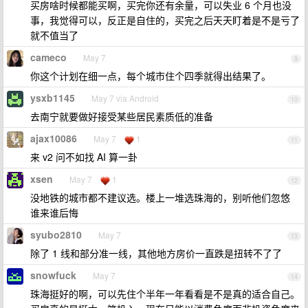
买房啥时候都能买啊，买完你还有余量，可以失业 6 个月也没
事，我觉得可以，反正是自住的，买完之后天天盯着是不是亏了
就不值当了
cameco
May 7
9
你这个计划在细一点，每个城市住个四季就得出结果了。
ysxb1145
May 7 via Android
10
去南宁就要做好接受某些居民素质低的准备
ajax10086
May 7
1
11
来 v2 问不如找 AI 算一卦
xsen
May 7
1
12
没地铁的城市都不建议选。楼上一堆选珠海的，别听他们忽悠
谁来谁后悔
syubo2810
May 7
13
除了 1 线和部分准一线，其他地方房价一直跌是扭转不了了
snowfuck
May 7
14
珠海挺好的啊，可以先住个半年一年看看是不是真的适合自己。