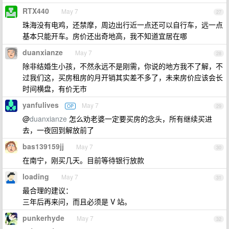
RTX440
May 7
27
珠海没有电鸡，还禁摩，周边出行近一点还可以自行车，远一点
基本只能开车。房价还出奇地高，我不知道宜居在哪
duanxianze
May 7
28
除非结婚生小孩，不然永远不是刚需，你说的地方我不了解，不
过我们这，买房租房的月开销其实差不多了，未来房价应该会长
时间横盘，有价无市
yanfulives
May 7
OP
29
@
duanxianze
怎么劝老婆一定要买房的念头，所有继续买进
去，一夜回到解放前了
bas139159jj
May 7
30
在南宁，刚买几天。目前等待银行放款
loading
May 7
31
最合理的建议：
三年后再来问，而且必须是 V 站。
punkerhyde
May 7
32