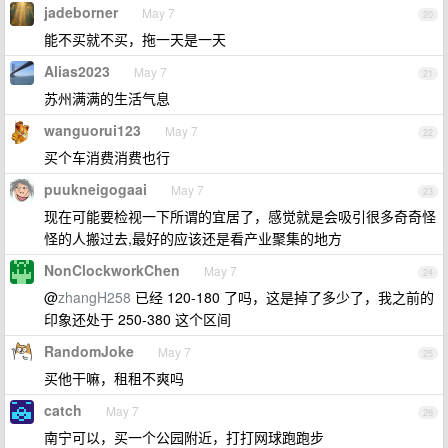
jadeborner
May 7
20
能不买就不买，拖一天是一天
Alias2023
May 7
21
苏州满满的生活气息
wanguorui123
May 7
22
买个车消费消费也行
puukneigogaai
May 7
23
现在可能要检视一下所谓的宜居了，感觉就是会吸引很多奇奇怪
怪的人搬过去,最好的应该还是看产业聚集的地方
NonClockworkChen
May 7
24
@
zhangH258
已经 120-180 了吗，这是掉了多少了，我之前的
印象还处于 250-380 这个区间
RandomJoke
May 7
25
买他干嘛，租租不爽吗
catch
May 7
26
南宁可以，买一个公园附近，打打网球跑跑步