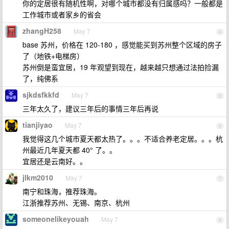
你的定居很有随机性啊，对哪个城市都没有归属感吗？一般都是
工作城市或者家乡的省会
zhangH258
May 7
4
base 苏州，价格在 120-180 ，感觉能买到苏州整个区域的房子
了（地铁+电梯房）
苏州倒是蛮宜居，19 年观望到现在，越来越只想通过法拍捡漏
了，纯佛系
sjkdsfkkfd
May 7
5
三年太久了，建议三年后的事情三年后再说
tianjiyao
May 7
6
我觉得这几个城市夏天都太热了。。。不适合养老定居。。。杭
州最近几年夏天都 40° 了。。
宜居还是云南好。。
jlkm2010
May 7
7
南宁和珠海，推荐珠海。
江浙推荐苏州、无锡、南京、杭州
someonelikeyouah
May 7
8