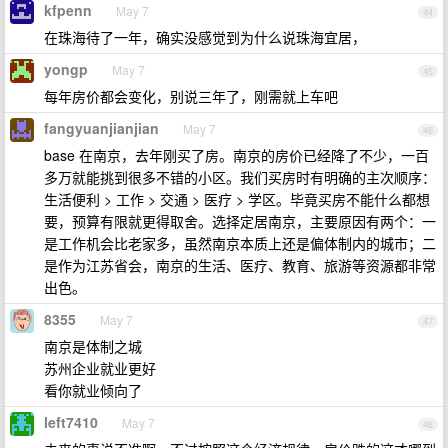
kfpenn
May 7
44
在珠海待了一年，确实没感觉到为什么说珠海宜居，
yongp
May 7
45
每年房价都会变化，别说三年了，刚需就上车吧
fangyuanjianjian
May 7
46
base 在南京，去年刚买了房。南京的房价已经降了不少，一百
多万就能挑到很多不错的小区。我们买房时有明确的主次顺序：
生活便利 > 工作 > 交通 > 医疗 > 学区。毕竟买房不能什么都想
要，预算有限就更得取舍。选择定居南京，主要原因有两个：一
是工作机会比老家多，虽然南京本质上还是偏体制内的城市；二
是作为江苏省会，南京的生活、医疗、教育、旅游等资源都非常
出色。
8355
May 7
47
南京是体制之城
苏州企业就业更好
看你就业倾向了
left7410
May 7
48