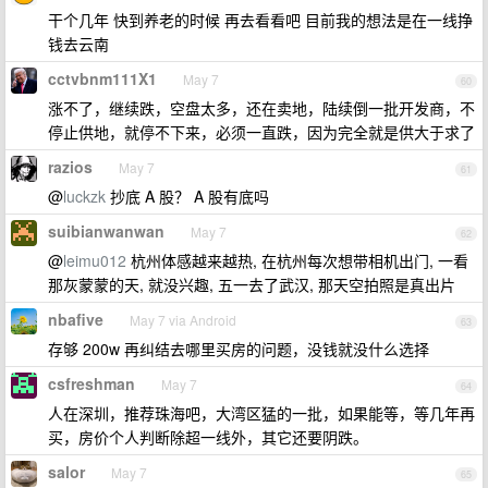
干个几年 快到养老的时候 再去看看吧 目前我的想法是在一线挣
钱去云南
cctvbnm111X1
May 7
60
涨不了，继续跌，空盘太多，还在卖地，陆续倒一批开发商，不
停止供地，就停不下来，必须一直跌，因为完全就是供大于求了
razios
May 7
61
@
luckzk
抄底 A 股？ A 股有底吗
suibianwanwan
May 7
62
@
leimu012
杭州体感越来越热, 在杭州每次想带相机出门, 一看
那灰蒙蒙的天, 就没兴趣, 五一去了武汉, 那天空拍照是真出片
nbafive
May 7 via Android
63
存够 200w 再纠结去哪里买房的问题，没钱就没什么选择
csfreshman
May 7
64
人在深圳，推荐珠海吧，大湾区猛的一批，如果能等，等几年再
买，房价个人判断除超一线外，其它还要阴跌。
salor
May 7
65