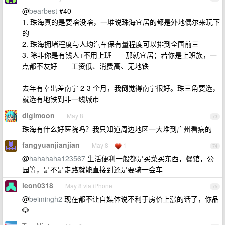
@
bearbest
#40
1. 珠海真的是要啥没啥，一堆说珠海宜居的都是外地偶尔来玩下
的
2. 珠海拥堵程度与人均汽车保有量程度可以排到全国前三
3. 除非你是有钱人+不用上班——那就宜居；若你是上班族，一
点都不友好——工资低、消费高、无地铁
去年有幸出差南宁 2-3 个月，我倒觉得南宁很好。珠三角要选，
就选有地铁到非一线城市
digimoon
May 8
73
珠海有什么好医院吗？我只知道周边地区一大堆到广州看病的
fangyuanjianjian
May 8
1
74
@
hahahaha123567
生活便利一般都是买菜买东西，餐馆，公
园等，是不是走路就能直接到还是要骑一会车
leon0318
May 8 via iPhone
75
@
beimingh2
现在都不让自媒体说不利于房价上涨的话了，你品
🐶