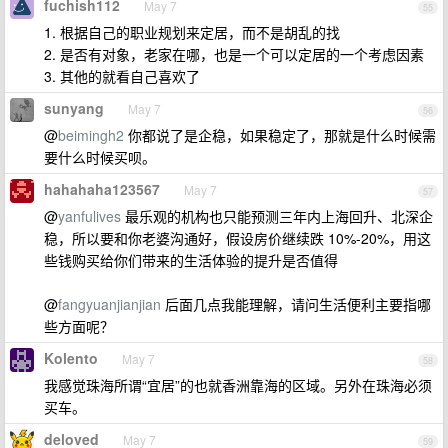
fuchish112
May 7
55
1. 根据自己的职业规划来定居，而不是胡乱的找
2. 是否有对象，老家在哪，也是一个可以定居的一个考虑因素
3. 其他的就看自己喜欢了
sunyang
May 7
56
@
beimingh2
你都说了是企稳，如果稳定了，那就是什么时候需
要什么时候买呗。
hahahaha123567
May 7
57
@
yanfulives
最乐观的机构也只能预测三年内上海回升、北深企
稳，所以要和你老婆沟通好，假设房价继续跌 10%-20%，用这
些钱购买给你们带来的生活体验的提升是否值得
@
fangyuanjianjian
后面几点我能理解，请问生活便利主要指哪
些方面呢？
Kolento
May 7
58
我感觉珠海所谓“宜居”的也就香洲靠海的区域。另外在珠海必须
买车。
deloved
May 7
59