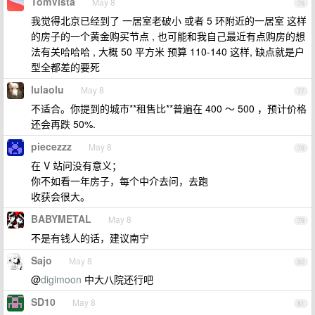
TomVista
May 8
76
我觉得北京已经到了 一居室老破小 或者 5 环附近的一居室 这样
的房子的一个黄金购买节点 , 也可能和我自己最近有点购房的想
法有关哈哈哈 , 大概 50 平方米 预算 110-140 这样, 缺点就是户
型全都差的要死
lulaolu
May 8
77
不适合。你提到的城市**租售比**普遍在 400 ～ 500 ，预计价格
还会再跌 50%.
piecezzz
May 8
78
在 V 站问没有意义；
你不如看一年房子，每个中介去问，去跑
收获会很大。
BABYMETAL
May 8
79
不是有钱人的话，建议南宁
Sajo
May 8
80
@
digimoon
中大八院还行吧
SD10
May 8
81