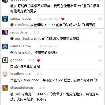
@
jjx
可能我的需求不够深度，我现在使用市面上任意国产模型
都能满足我的需求
catazshadow
Jul 9 via Android
1
38
@
crocoBaby
大量语料指 2017 前年的贴吧全部灰飞烟灭吗
crocoBaby
Jul 9
39
@
catazshadow
code 的语料,每次使用都会爬取
catazshadow
Jul 9 via Android
40
@
VeteranCat
用被审查的模型吗
gogozs
Jul 9
2
41
国家还说禁止翻墙呢
lovelive1024
Jul 9
42
禁止的 claude code，并不是 claude 模型，这两个是不同的
chaosdefense
Jul 9
43
@
0x0x
深度用过 GLM 5.2 的会发现：跑分是跑分，实战是实
战，实际用起来，真不行