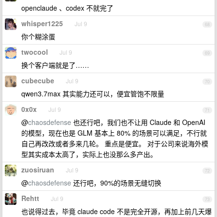
openclaude 、codex 不就完了
whisper1225
Jul 9
68
你个糊涂蛋
twocool
Jul 9
69
换个客户端就是了……
cubecube
Jul 9
70
qwen3.7max 其实能力还可以，便宜管饱不限量
0x0x
Jul 9
71
@
chaosdefense
也还行吧，我们也不让用 Claude 和 OpenAI
的模型，现在也是 GLM 基本上 80% 的场景可以满足，不行就
自己再改改或者多来几轮。 重点是便宜。 对于公司来说海外模
型其实成本太高了，实际上也没那么多产出。
zuosiruan
Jul 9
72
@
chaosdefense
还行吧，90%的场景无缝切换
Rehtt
Jul 9
73
也说得过去，毕竟 claude code 不是完全开源，再加上前几天爆