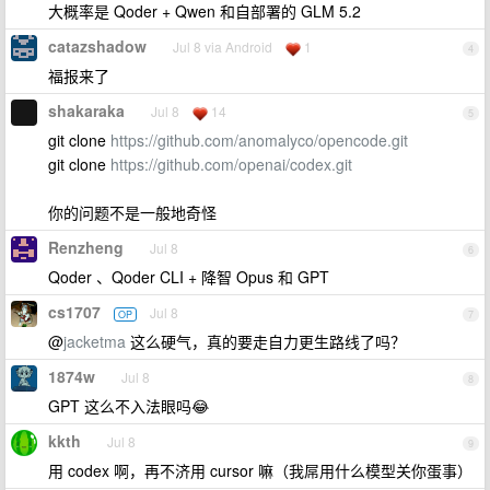
大概率是 Qoder + Qwen 和自部署的 GLM 5.2
catazshadow
Jul 8 via Android
1
4
福报来了
shakaraka
Jul 8
14
5
git clone
https://github.com/anomalyco/opencode.git
git clone
https://github.com/openai/codex.git
你的问题不是一般地奇怪
Renzheng
Jul 8
6
Qoder 、Qoder CLI + 降智 Opus 和 GPT
cs1707
Jul 8
OP
7
@
jacketma
这么硬气，真的要走自力更生路线了吗？
1874w
Jul 8
8
GPT 这么不入法眼吗😂
kkth
Jul 8
9
用 codex 啊，再不济用 cursor 嘛（我屌用什么模型关你蛋事）