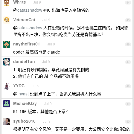
Wh1te
Jul 9
44
@
catazshadow
#40 出海也要入乡随俗的
VeteranCat
Jul 9
45
@
catazshadow
人在没钱的时候，是不会挑三拣四的。 如果兜
里掏不出三块，你会纠结吃麦当劳还是肯德基么？
naythefirst01
Jul 9
46
qoder 最高档也是 claude
dandel1on
Jul 9
47
1. 明细有炒作嫌疑，毕竟阿里是有先例的
2. 他们连自己的 AI 产品都不敢用吗
YYDC
Jul 9
48
@
Invast
说到点子上了，鲁迅关我周树人什么事
MichaelGzy
Jul 9
49
91-196 版本，其他是否正常？
syubo2810
Jul 9
50
都摆明了有安全风险，又不是一定要用，大公司安全比你想象的