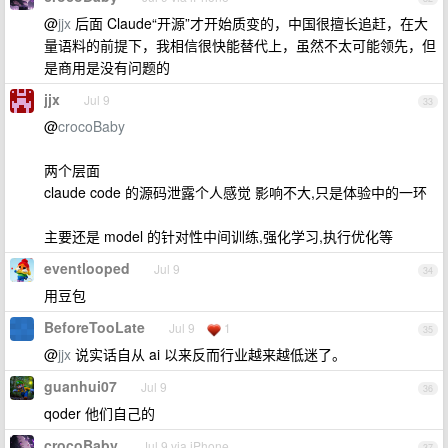
@
jjx
后面 Claude“开源”才开始质变的，中国很擅长追赶，在大
量语料的前提下，我相信很快能替代上，虽然不太可能领先，但
是商用是没有问题的
jjx
Jul 9
33
@
crocoBaby
两个层面
claude code 的源码泄露个人感觉 影响不大,只是体验中的一环
主要还是 model 的针对性中间训练,强化学习,执行优化等
eventlooped
Jul 9
34
用豆包
BeforeTooLate
Jul 9
1
35
@
jjx
说实话自从 ai 以来反而行业越来越低迷了。
guanhui07
Jul 9
36
qoder 他们自己的
crocoBaby
Jul 9 via iPhone
37