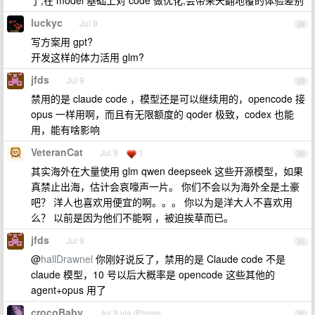
了,在 model 基础上对 code 做优化,会带来天翻地覆的体验差别
luckyc
Jul 9
28
写方案用 gpt?
开发这样的体力活用 glm?
jfds
Jul 9
29
禁用的是 claude code ，模型还是可以继续用的，opencode 接
opus 一样用啊，而且有无限额度的 qoder 极致，codex 也能
用，能有啥影响
VeteranCat
Jul 9
1
30
其实海外在大量使用 glm qwen deepseek 这些开源模型，如果
真禁止出海，估计会哀嚎声一片。 你们不会以为海外全是土豪
吧？ 洋人也喜欢用便宜的啊。。。 你以为是洋大人不喜欢用
么？ 以前是因为他们不能啊 ，被迫挨草而已。
jfds
Jul 9
31
@
hallDrawnel
你刚好说反了，禁用的是 Claude code 不是
claude 模型，10 号以后大概率是 opencode 这些其他的
agent+opus 用了
crocoBaby
Jul 9 via iPhone
32