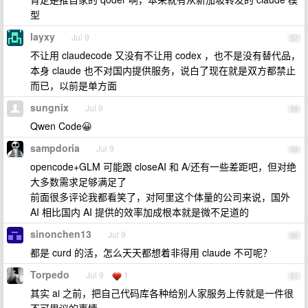
型
layxy
Jul 9
57
不让用 claudecode 又没有不让用 codex ，也不是没有替代品，
本身 claude 也不对国内提供服务，说白了现在就是双方都禁止
而已，以前是单方面
sungnix
Jul 9
58
Qwen Code😀
sampdoria
Jul 9
59
opencode+GLM 可能跟 closeAI 和 A/还有一些差距吧，但对绝
大多数需求足够满足了
前面很多评论我都看笑了，对阿里这个体量的公司来说，国外
AI 相比国内 AI 提供的效率加成根本就是微不足道的
sinonchen13
Jul 9
60
都是 curd 的活，怎么天天都想着非得用 claude 不可呢？
Torpedo
Jul 9
1
61
其实 ai 之前，把自己代码库各种给别人家服务上传就是一件很