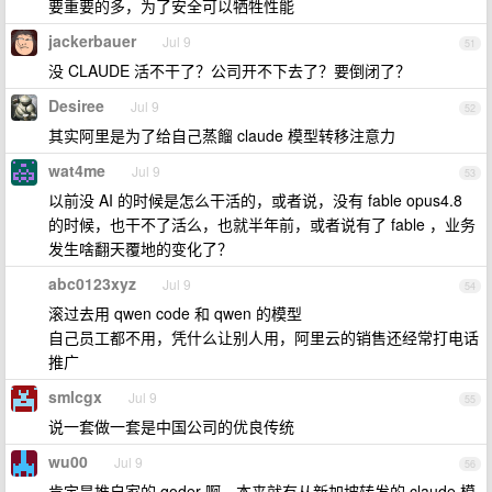
要重要的多，为了安全可以牺牲性能
jackerbauer
Jul 9
51
没 CLAUDE 活不干了？公司开不下去了？要倒闭了？
Desiree
Jul 9
52
其实阿里是为了给自己蒸餾 claude 模型转移注意力
wat4me
Jul 9
53
以前没 AI 的时候是怎么干活的，或者说，没有 fable opus4.8
的时候，也干不了活么，也就半年前，或者说有了 fable ，业务
发生啥翻天覆地的变化了？
abc0123xyz
Jul 9
54
滚过去用 qwen code 和 qwen 的模型
自己员工都不用，凭什么让别人用，阿里云的销售还经常打电话
推广
smlcgx
Jul 9
55
说一套做一套是中国公司的优良传统
wu00
Jul 9
56
肯定是推自家的 qoder 啊，本来就有从新加坡转发的 claude 模