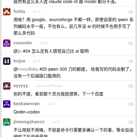
居然有这么多人连 claude code cli 跟 model 都分不清。
furlxy
Jul 9
80
用啥？用 google、sourceforge 不都一样，即使自家的 qwen 系
列编码水平一般，不也有么，前几年没 ai 的时候不也用手写了
那么多代码
cooooler
Jul 9
81
@
jjx
#24 怎么还有人感觉自己比 ai 聪明
bojue
Jul 9
82
@
crocoBaby
#25 qwen 300 刀的额度， 给我写的代码全删了，
没有一个后端接口能用的
syyyyy
Jul 9 via iPhone
83
别的不提，看到那个灵光我就想笑，下一个百度
keshawnvan
Jul 9
84
Qoder+codex
jinsongzhaocn
Jul 9
85
不让用就不用咯，不就是命令行需要多确认一下的事，等全自动
编程了在说谁最强