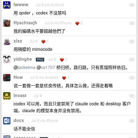
lwwww
Jul 8 via Android
10
用 qoder ，codex 不没禁吗
Hyschtaxjh
Jul 8 via iPhone
2
11
我的編碼水平要超越他們了
xlxx
Jul 8
1
12
用隔壁的 mimocode
yidinghe
Jul 9
3
PRO
13
@
jacketma
@
cs1707
桥归桥，路归路，只有蒸馏照样依旧。
How
Jul 9 via Android
1
14
说一套做一套是优良传统，具体怎么做，还得走着瞧
Invast
Jul 9
15
codex 可以用，而且只是禁用了 claude code 和 desktop 客户
端，claude 的模型本身并没有禁用。
docx
Jul 9 via iPhone
16
话不能全信