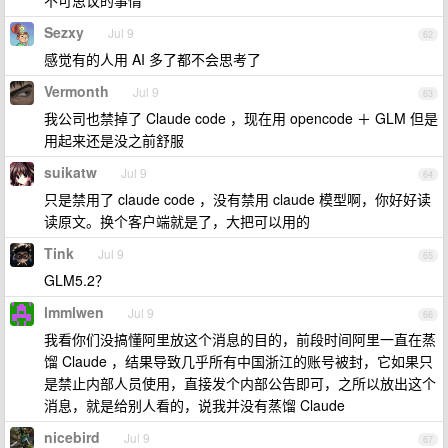
不可思议的事情
Sezxy
Jul 9
62
感觉有的人用 AI 多了都不会思考了
Vermonth
Jul 9
63
我公司也禁掉了 Claude code ，现在用 opencode ＋ GLM 但是
用起来还是没之前舒服
suikatw
Jul 9
64
只是禁用了 claude code ，没有禁用 claude 模型啊，你好好读
读原文。换个客户端就是了，大把可以用的
Tink
Jul 9
65
GLM5.2？
lmmlwen
Jul 9
66
我看你们没搞懂阿里放这个消息的目的，前段时间阿里一直在蒸
馏 Claude ，结果导致几乎所有中国浙江的账号被封，它如果只
是禁止内部人员使用，直接发个内部公告即可，之所以放出这个
消息，就是给别人看的，说我并没有蒸馏 Claude
nicebird
Jul 9
67