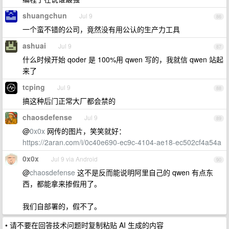
shuangchun
Jul 9
86
一个蛮不错的公司，竟然没有用公认的生产力工具
ashuai
Jul 9
87
什么时候开始 qoder 是 100%用 qwen 写的，我就信 qwen 站起
来了
tcping
Jul 9
88
搞这种后门正常大厂都会禁的
chaosdefense
Jul 9
89
@
0x0x
网传的图片，笑笑就好：
https://2aran.com/i/0c40e690-ec9c-4104-ae18-ec502cf4a54a
0x0x
Jul 9 via Android
90
@
chaosdefense
这不是反而能说明阿里自己的 qwen 有点东
西，都能拿来掺假用了。
我们自部署的，假不了。
• 请不要在回答技术问题时复制粘贴 AI 生成的内容