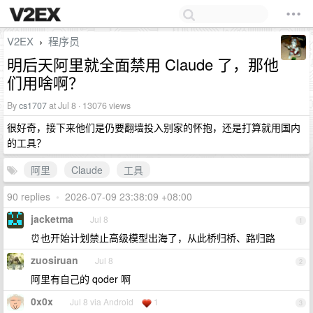
V2EX
程序员
›
明后天阿里就全面禁用 Claude 了，那他
们用啥啊？
By
cs1707
at Jul 8 · 13076 views
很好奇，接下来他们是仍要翻墙投入别家的怀抱，还是打算就用国内
的工具？
阿里
Claude
工具
90 replies
•
2026-07-09 23:38:09 +08:00
jacketma
Jul 8
1
⏰也开始计划禁止高级模型出海了，从此桥归桥、路归路
zuosiruan
Jul 8
2
阿里有自己的 qoder 啊
0x0x
Jul 8 via Android
1
3