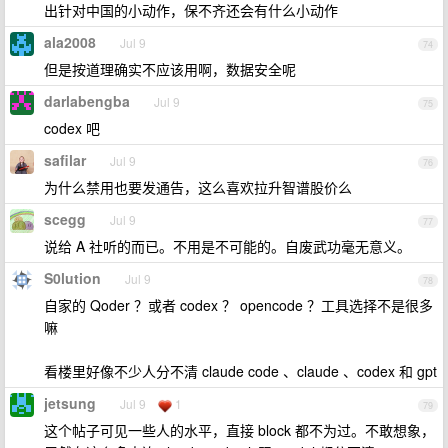
出针对中国的小动作，保不齐还会有什么小动作
ala2008
Jul 9
74
但是按道理确实不应该用啊，数据安全呢
darlabengba
Jul 9
75
codex 吧
safilar
Jul 9
76
为什么禁用也要发通告，这么喜欢拉升智谱股价么
scegg
Jul 9
77
说给 A 社听的而已。不用是不可能的。自废武功毫无意义。
S0lution
Jul 9
78
自家的 Qoder ？或者 codex ？ opencode ？工具选择不是很多
嘛
看楼里好像不少人分不清 claude code 、claude 、codex 和 gpt
jetsung
Jul 9
1
79
这个帖子可见一些人的水平，直接 block 都不为过。不敢想象，