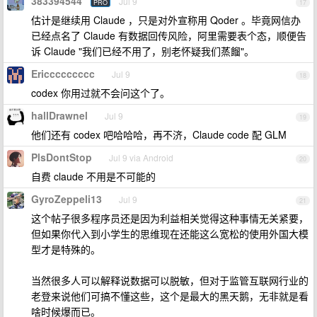
383394544
Jul 9
PRO
17
估计是继续用 Claude ，只是对外宣称用 Qoder 。毕竟网信办
已经点名了 Claude 有数据回传风险，阿里需要表个态，顺便告
诉 Claude "我们已经不用了，别老怀疑我们蒸餾"。
Ericcccccccc
Jul 9
18
codex 你用过就不会问这个了。
hallDrawnel
Jul 9
19
他们还有 codex 吧哈哈哈，再不济，Claude code 配 GLM
PlsDontStop
Jul 9 via Android
20
自费 claude 不用是不可能的
GyroZeppeli13
Jul 9
21
这个帖子很多程序员还是因为利益相关觉得这种事情无关紧要，
但如果你代入到小学生的思维现在还能这么宽松的使用外国大模
型才是特殊的。
当然很多人可以解释说数据可以脱敏，但对于监管互联网行业的
老登来说他们可搞不懂这些，这个是最大的黑天鹅，无非就是看
啥时候爆而已。