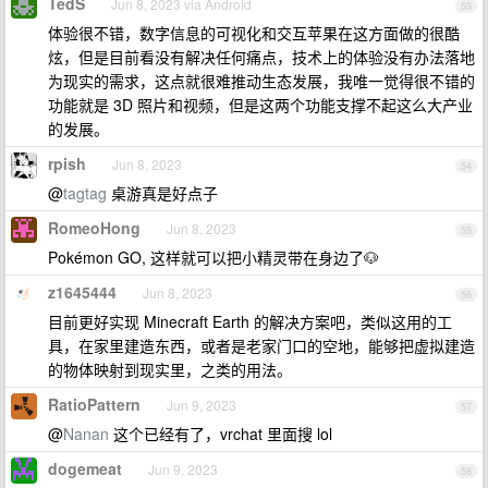
TedS
Jun 8, 2023 via Android
53
体验很不错，数字信息的可视化和交互苹果在这方面做的很酷
炫，但是目前看没有解决任何痛点，技术上的体验没有办法落地
为现实的需求，这点就很难推动生态发展，我唯一觉得很不错的
功能就是 3D 照片和视频，但是这两个功能支撑不起这么大产业
的发展。
rpish
Jun 8, 2023
54
@
tagtag
桌游真是好点子
RomeoHong
Jun 8, 2023
55
Pokémon GO, 这样就可以把小精灵带在身边了🐶
z1645444
Jun 8, 2023
56
目前更好实现 Minecraft Earth 的解决方案吧，类似这用的工
具，在家里建造东西，或者是老家门口的空地，能够把虚拟建造
的物体映射到现实里，之类的用法。
RatioPattern
Jun 9, 2023
57
@
Nanan
这个已经有了，vrchat 里面搜 lol
dogemeat
Jun 9, 2023
58