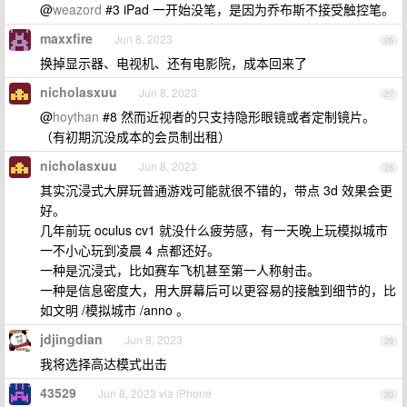
@
weazord
#3 iPad 一开始没笔，是因为乔布斯不接受触控笔。
maxxfire
Jun 8, 2023
26
换掉显示器、电视机、还有电影院，成本回来了
nicholasxuu
Jun 8, 2023
27
@
hoythan
#8 然而近视者的只支持隐形眼镜或者定制镜片。
（有初期沉没成本的会员制出租）
nicholasxuu
Jun 8, 2023
28
其实沉浸式大屏玩普通游戏可能就很不错的，带点 3d 效果会更
好。
几年前玩 oculus cv1 就没什么疲劳感，有一天晚上玩模拟城市
一不小心玩到凌晨 4 点都还好。
一种是沉浸式，比如赛车飞机甚至第一人称射击。
一种是信息密度大，用大屏幕后可以更容易的接触到细节的，比
如文明 /模拟城市 /anno 。
jdjingdian
Jun 8, 2023
29
我将选择高达模式出击
43529
Jun 8, 2023 via iPhone
30