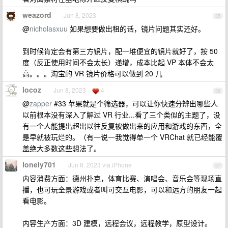
weazord
Jun 8, 2023
35
@
nicholasxuu
如果想要做出租的话，镜片问题其实还好。
到时候肯定会有第三方镜片，配一堆便宜的镜片就好了，按 50
度（反正使用时间不会太长）递增，成本比起 VP 本体不会太
高。。。淘宝的 VR 镜片价格可以做到 20 几
locoz
Jun 8, 2023
4
36
@
zapper
#33 苹果就是个筛选器，可以让你快速分辨出哪些人
以前根本没有深入了解过 VR 行业...看了三个类似的主题了，没
有一个人能提出超出以往反复被做出来的应用和游戏的东西，全
是早就被玩烂的。（有一说一我觉得单一个 VRChat 就已经能覆
盖绝大多数这些想法了。
lonely701
Jun 8, 2023 via iPhone
37
内容消费方面：德州扑克，体育比赛、演唱会、音乐会等现场直
播，也可玩全景游戏或者叫可交互电影，可以和远方的朋友一起
看电影。
内容生产方面：3D 建模，远程会议，远程教学，原型设计。