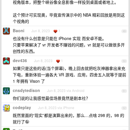
视角版本，把整个峡谷像全息影像一样投到桌面或者地上。
这个预计可实现奥，毕竟宣传演示中的 NBA 精彩回放是用到这
个视角的
Baoni
Jun 8, 2023
1
49
也没有什么创意是只能在 iPhone 实现 而安卓不能。
只要苹果解决了 vr 开发者不赚钱的问题，vr 就是可以做很多开
创性的东西。
dev436
Jun 8, 2023
1
50
如果只是这些的话(当个屏幕)，晚上回去就把吃灰神器拿出来充
下电，重新体验一遍各大 VR 游戏、应用，四舍五入就等于提前
1 年拥有 Vison 了
cnsdytedison
Jun 8, 2023 via Android
51
你们说的让我感觉最佳场景竟然是剧本社？
codeplay
Jun 8, 2023 via iPhone
52
既然里面的“现实”都是演算出来的，那么…点啥 298 的，98 的
就行了🤪