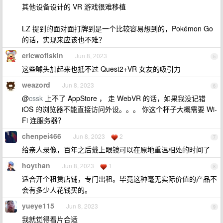
其他设备设计的 VR 游戏很难移植
LZ 提到的面对面打牌到是一个比较容易想到的，Pokémon Go
的话，实现来应该也不难？
ericwoflskin
Jun 8, 2023
5
这些噱头加起来也抵不过 Quest2+VR 女友的吸引力
weazord
Jun 8, 2023
6
@
cssk
上不了 AppStore ， 走 WebVR 的话，如果我没记错
iOS 的浏览器不能直接访问外设。。。 你这个杯子大概需要 Wi-
Fi 连服务器？
chenpei466
Jun 8, 2023
2
7
给亲人录像，百年之后戴上眼镜可以在原地重温相处的时间了
hoythan
Jun 8, 2023
1
8
适合开个租赁店铺，专门出租。毕竟这种毫无实际价值的产品不
会有多少人花钱买的。
yueye115
Jun 8, 2023
9
我就觉得看片合适