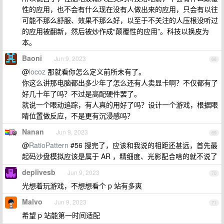
性的应用，也不会有什么现在没有人做出来的应用，只会有以往
可能不那么舒服、效果不那么好，以至于不关注的人压根没听过
的应用被翻新，然后被炒作成“颠覆性的应用”。科技以换皮为
本。
Baoni
Jun 9, 2023
68
@
locoz
那就看你怎么定义前所未有了。
你这么讲那电脑都出多少年了怎么还有人卖显卡啊？不仅都有了
好几十年了吗？不过是高配硬件罢了。
就说一个眼动追踪，有人真的用好了吗？设计一个游戏，根据眼
睛位置做反应，不是更有沉浸感吗？
Nanan
Jun 9, 2023
69
@
RatioPattern
#56 搜完了，应该和我说的相距还甚远，首先最
起码沙盘模拟应该是属于 AR ，精细度、光影配合啥的就不说了
deplivesb
Jun 9, 2023
70
光想着玩游戏，不想想看个 p 站有多爽
Malvo
Jun 9, 2023
71
希望 p 站能第一时间适配