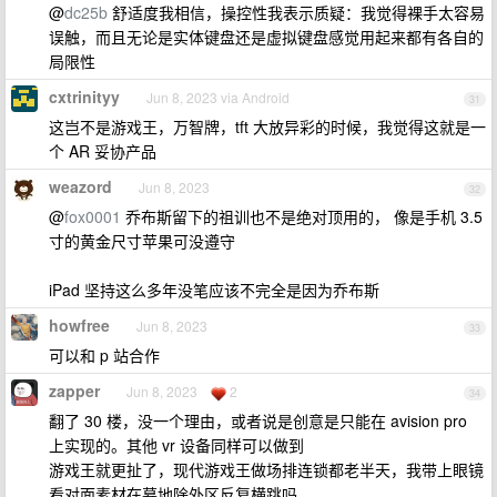
@
dc25b
舒适度我相信，操控性我表示质疑：我觉得裸手太容易
误触，而且无论是实体键盘还是虚拟键盘感觉用起来都有各自的
局限性
cxtrinityy
Jun 8, 2023 via Android
31
这岂不是游戏王，万智牌，tft 大放异彩的时候，我觉得这就是一
个 AR 妥协产品
weazord
Jun 8, 2023
32
@
fox0001
乔布斯留下的祖训也不是绝对顶用的， 像是手机 3.5
寸的黄金尺寸苹果可没遵守
iPad 坚持这么多年没笔应该不完全是因为乔布斯
howfree
Jun 8, 2023
33
可以和 p 站合作
zapper
Jun 8, 2023
2
34
翻了 30 楼，没一个理由，或者说是创意是只能在 avision pro
上实现的。其他 vr 设备同样可以做到
游戏王就更扯了，现代游戏王做场排连锁都老半天，我带上眼镜
看对面素材在墓地除外区反复横跳吗