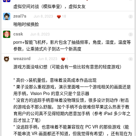
虚拟空间对战（模拟拳皇），虚拟女友
zeal7s
Jun 8, 2023
18
2
啪啪时候换脸
cssk
Jun 8, 2023
3
porn+智能飞机杯，影片包含了抽插频率，角度，湿度，温度等
参数，让乘骑式片子到达一个新高度
weazord
Jun 8, 2023
1
4
游戏方面没啥幻想（可能会有一些比较有意思的轻度游戏）
* 高价->装机量低，意味着没高成本作品出现
* 果子没那么重视游戏，演示里面唯一一个游戏相关的画面还是
用手柄，Vision Pro 的意义只是个显示器
* 没官方的追踪手柄意味着没物理反馈，很多设计到动作 /射击
的游戏会不那么舒服。 加个手柄不会很难但苹果这么热衷于教
育用户的公司真不见得短期内愿意加手柄（参考 iPad 多少年之
后才加上了笔）
* 没追踪手柄，也意味着不能兼容现在 PC VR 的那些游戏（能
不能串流 VR 画面都还不知道，但我觉得有希望），还有现在为