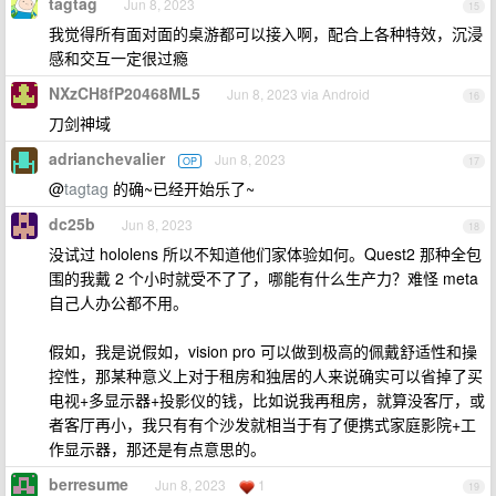
tagtag
Jun 8, 2023
15
我觉得所有面对面的桌游都可以接入啊，配合上各种特效，沉浸
感和交互一定很过瘾
NXzCH8fP20468ML5
Jun 8, 2023 via Android
16
刀剑神域
adrianchevalier
Jun 8, 2023
OP
17
@
tagtag
的确~已经开始乐了~
dc25b
Jun 8, 2023
18
没试过 hololens 所以不知道他们家体验如何。Quest2 那种全包
围的我戴 2 个小时就受不了了，哪能有什么生产力？难怪 meta
自己人办公都不用。
假如，我是说假如，vision pro 可以做到极高的佩戴舒适性和操
控性，那某种意义上对于租房和独居的人来说确实可以省掉了买
电视+多显示器+投影仪的钱，比如说我再租房，就算没客厅，或
者客厅再小，我只有有个沙发就相当于有了便携式家庭影院+工
作显示器，那还是有点意思的。
berresume
Jun 8, 2023
1
19