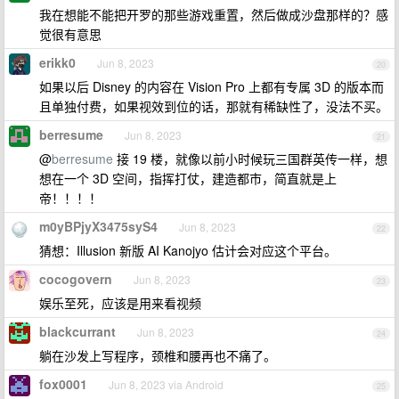
我在想能不能把开罗的那些游戏重置，然后做成沙盘那样的？感
觉很有意思
erikk0
Jun 8, 2023
20
如果以后 Disney 的内容在 Vision Pro 上都有专属 3D 的版本而
且单独付费，如果视效到位的话，那就有稀缺性了，没法不买。
berresume
Jun 8, 2023
21
@
berresume
接 19 楼，就像以前小时候玩三国群英传一样，想
想在一个 3D 空间，指挥打仗，建造都市，简直就是上
帝！！！！
m0yBPjyX3475syS4
Jun 8, 2023
22
猜想：Illusion 新版 AI Kanojyo 估计会对应这个平台。
cocogovern
Jun 8, 2023
23
娱乐至死，应该是用来看视频
blackcurrant
Jun 8, 2023
24
躺在沙发上写程序，颈椎和腰再也不痛了。
fox0001
Jun 8, 2023 via Android
25