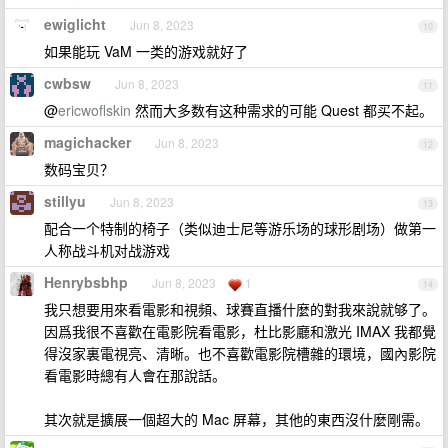
ewiglicht
Jun 8, 2023
10
如果能玩 VaM 一类的游戏就好了
cwbsw
Jun 8, 2023
11
@
ericwoflskin
然而大多数有这种需求的可能 Quest 都买不起。
magichacker
Jun 8, 2023
12
数码宝贝？
stillyu
Jun 8, 2023
13
配合一个特制的椅子（类似迪士尼等游乐场的球形剧场）做第一
人称战斗机对战游戏
Henrybsbhp
Jun 8, 2023
1
14
我只想要用來看電影和視頻、球賽直播什麼的對我來說就够了。
因爲我很不喜歡在電影院看電影，杜比影廳和激光 IMAX 我都覺
得沒家裏電視亮、清晰。也不喜歡電影院槽雜的環境，國內影院
看電影時總有人會在那說話。
其次就是擴展一個超大的 Mac 屏幕，其他的東西沒什麼剛需。