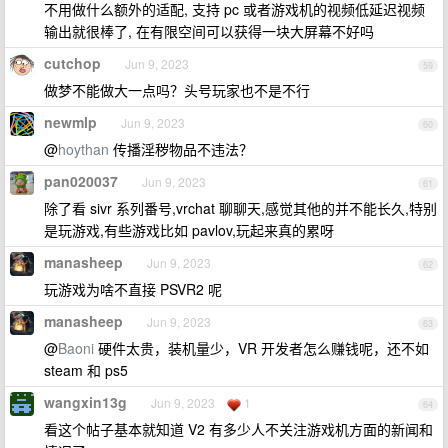
不用做什么额外的适配, 支持 pc 或者游戏机的视频低延迟视频
输出就很棒了, 在有限空间可以获得一块大屏幕不好吗
cutchop
Jun 9, 2023
59
做梦不能做大一点吗？头号玩家也不是不行
newmlp
Jun 9, 2023
60
@
hoythan
传播淫秽物品不违法？
pan020037
Jun 9, 2023
61
除了看 sivr 系列番号,vrchat 聊聊天,感觉其他的并不能长久,特别
是玩游戏,有些游戏比如 pavlov,玩起来真的累呀
manasheep
Jun 9, 2023
62
玩游戏为啥不直接 PSVR2 呢
manasheep
Jun 9, 2023
63
@
Baoni
硬件太贵，装机量少，VR 开发者怎么赚钱呢，还不如
steam 和 ps5
wangxin13g
Jun 9, 2023
1
64
看这个帖子基本就知道 V2 有多少人不关注游戏机方面的新闻和