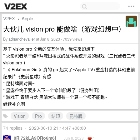
V2EX
Apple
›
大伙儿 vision pro 能做啥（游戏幻想中）
By
adrianchevalier
at Jun 8, 2023 · 7039 views
基于 vision pro 全新的交互体验，我先来幻想下
* 火影忍者基于结印+喊出招式的战斗系统开发的游戏（二代或者三代
vision pro ）
* 《 Pokémon Go 》真的 go 起来了~Apple TV+重金打造的科幻史前
纪录片《史前星球》有感
* 昆特牌面对面~
* 星露谷终于要步入下一个修仙阶段了（健身种田）
* 游戏王 青眼白龙 黑暗大法师有一个算一个都不能跑~
继续补充啊
Vision
Pro
结印
昆特牌
74 replies
•
2023-06-10 21:14:47 +08:00
8Ri72kLA9ORo6m6f
Jun 8, 2023
1
1