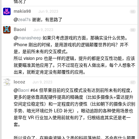
情况了
makia98
Jun 9, 2023
65
@
zeal7s
谢谢，有思路了
Baoni
Jun 9, 2023
66
@
manasheep
如果只考虑游戏的方面，那确实没什么优势。
iPhone 刚出的时候，是用游戏机的逻辑颠覆世界的吗？并不
是，是前所未有的交互模式。
所以 vision pro 也是一样的逻辑，提升的都是交互性功能，应该
就要瞄准其他应用了。只不过现在没有人做出来，每个人想象不
出来，就断定肯定没有颠覆性的应用。
locoz
Jun 9, 2023
67
@
Baoni
#64 但苹果目前的交互模式没有达到前所未有的程度，
更多的是依靠高配硬件提高的精确度（比如多摄像头+雷达提升
空间定位稳定性）和一定程度的方便性（比如朝下的摄像头识别
手势、暗光环境红外 LED 补光），眼动追踪的各种使用场景也
是早在 VR 行业加入使用前就有的了，归根结底其实还是老一
套。
所以说白了，在脑电波输入之类的科技落地前，不会有什么颠覆