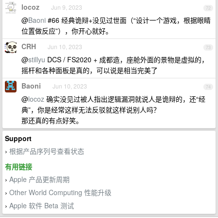
locoz
Jun 9, 2023
72
@
Baoni
#66 经典诡辩+没见过世面（“设计一个游戏，根据眼睛
位置做反应”），你开心就好。
CRH
Jun 10, 2023
73
@
stillyu
DCS / FS2020 + 成都造，座舱外面的景物是虚拟的，
摇杆和各种面板是真的，可以说是相当完美了
Baoni
Jun 10, 2023
74
@
locoz
确实没见过被人指出逻辑漏洞就说人是诡辩的，还“经
典”，你是经常这样无法反驳就这样说别人吗？
那还真的有点好笑。
Support
根据产品序列号查看状态
›
有用链接
Apple 产品更新周期
›
Other World Computing 性能升级
›
Apple 软件 Beta 测试
›