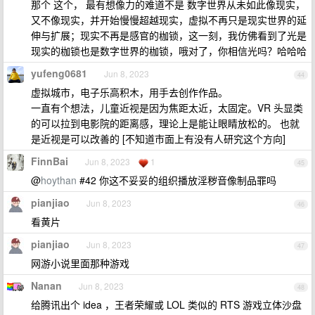
那个 这个， 最有想像力的难道不是 数字世界从未如此像现实，
又不像现实，并开始慢慢超越现实，虚拟不再只是现实世界的延
伸与扩展；现实不再是感官的枷锁，这一刻，我仿佛看到了光是
现实的枷锁也是数字世界的枷锁，哦对了，你相信光吗？哈哈哈
yufeng0681
Jun 8, 2023
44
虚拟城市，电子乐高积木，用手去创作作品。
一直有个想法，儿童近视是因为焦距太近，太固定。VR 头显类
的可以拉到电影院的距离感，理论上是能让眼睛放松的。 也就
是近视是可以改善的 [不知道市面上有没有人研究这个方向]
FinnBai
Jun 8, 2023
1
45
@
hoythan
#42 你这不妥妥的组织播放淫秽音像制品罪吗
pianjiao
Jun 8, 2023
46
看黄片
pianjiao
Jun 8, 2023
47
网游小说里面那种游戏
Nanan
Jun 8, 2023
48
给腾讯出个 idea ，王者荣耀或 LOL 类似的 RTS 游戏立体沙盘