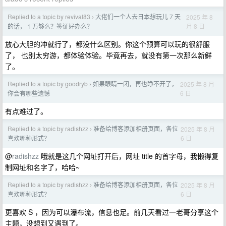
Replied to a topic by revival83
大佬们一个人去日本想玩儿 7 天
2025 年 8
›
月 8 日
的话， 1 万够么？签证好办么？
放心大胆的冲就行了，都没什么区别。你这个预算可以玩的很舒服
了， 也别太穷游，都体验体验。毕竟再去，就没有第一次那么新鲜
了。
Replied to a topic by goodryb
如果眼睛一闭，再也睁不开了，
2025 年 8 月
›
6 日
你会有哪些遗憾
有点难过了。
Replied to a topic by radishzz
准备给博客添加相册页面，各位
2025 年 8 月
›
6 日
喜欢哪种形式？
@
radishzz
哦就是这几个网址打开后，网址 title 的首字母，我懒得复
制网址和名字了，哈哈~
Replied to a topic by radishzz
准备给博客添加相册页面，各位
2025 年 8 月
›
6 日
喜欢哪种形式？
更喜欢 S ，因为可以瀑布流，信息也足。前几天看过一老哥分享这个
主题，没想到又遇到了。