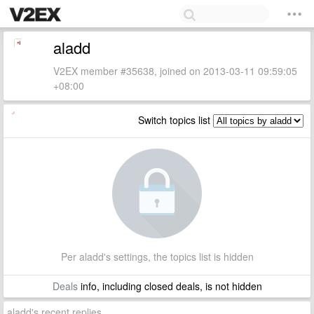
aladd
V2EX member #35638, joined on 2013-03-11 09:59:05
+08:00
Switch topics list
Per aladd's settings, the topics list is hidden
Deals
info, including closed deals, is not hidden
aladd's recent replies