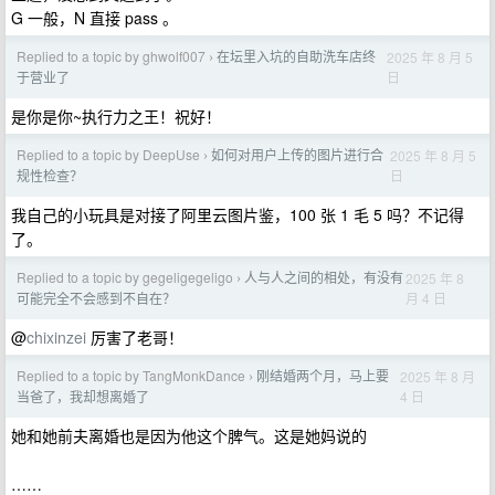
G 一般，N 直接 pass 。
Replied to a topic by ghwolf007
在坛里入坑的自助洗车店终
2025 年 8 月 5
›
日
于营业了
是你是你~执行力之王！祝好！
Replied to a topic by DeepUse
如何对用户上传的图片进行合
2025 年 8 月 5
›
日
规性检查？
我自己的小玩具是对接了阿里云图片鉴，100 张 1 毛 5 吗？不记得
了。
Replied to a topic by gegeligegeligo
人与人之间的相处，有没有
2025 年 8
›
月 4 日
可能完全不会感到不自在？
@
chixinzei
厉害了老哥！
Replied to a topic by TangMonkDance
刚结婚两个月，马上要
2025 年 8 月
›
4 日
当爸了，我却想离婚了
她和她前夫离婚也是因为他这个脾气。这是她妈说的
……