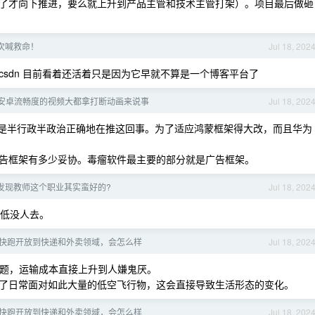
了才向下推进，要么就上升到产品主管和技术主管打架）。项目最后做砸
次喊救命！
Jul 18, 202
sdn 目前看着还活着只是因为它早就不算是一个博客平台了
安卓流畅度的视频大都拿打断动画来说事
Jul 18, 202
是半行政半政治正确地在推这回事。为了适应鸿蒙框架得大改，而且华为
告框架有多少妥协。毒瘤软件最主要的部分就是广告框架。
发现教师这个职业其实蛮好的?
Jul 18, 202
低没人去。
快跑开放到快递和外卖领域，会怎么样
Jul 18, 202
题，运输成本直接上升到人嫌鬼厌。
了日常面对如此大量的低空飞行物，这会直接导致生活形态的变化。
快跑开放到快递和外卖领域，会怎么样
Jul 18, 202