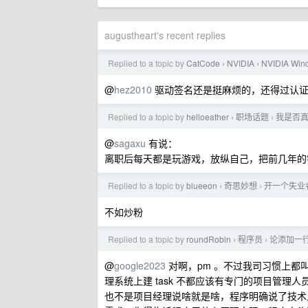
augustheart's recent replies
Replied to a topic by
CatCode
NVIDIA
NVIDIA W
›
›
@
hez2010
驱动签名还是挺麻烦的，还得过认
Replied to a topic by
helloeather
职场话题
我是否
›
›
@
sagaxu
有说：
离职后每天都是玩游戏，放纵自己，把前几年的
Replied to a topic by
blueeon
奇思妙想
开一个失业
›
›
不如炒粉
Replied to a topic by
roundRobin
程序员
论添加一
›
›
@
google2023
对啊，pm 。不过我司习惯上都
理系统上建 task 不都应该有专门的项目管理
也不是项目经理说啥就是啥，程序明确说了技术