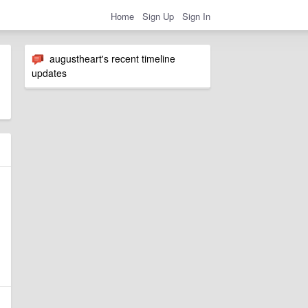
Home
Sign Up
Sign In
augustheart's recent timeline
updates