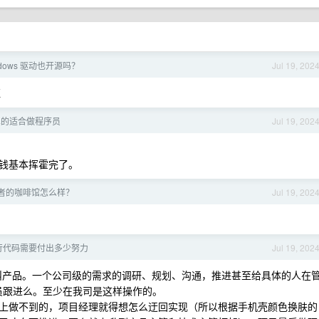
indows 驱动也开源吗？
Jul 19, 202
证
真的适合做程序员
Jul 19, 202
钱基本挥霍完了。
者的咖啡馆怎么样？
Jul 19, 202
行代码需要付出多少努力
Jul 19, 202
叫产品。一个公司级的需求的调研、规划、沟通，推进甚至给具体的人在
人员跟进么。至少在我司是这样操作的。
上做不到的，项目经理就得想怎么迂回实现（所以根据手机壳颜色换肤的