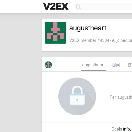
augustheart
V2EX member #433479, joined on
augustheart
提问
技
Per augusthe
Deals
info,