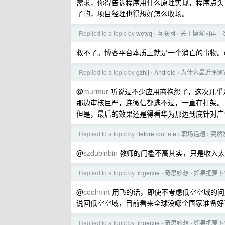
需求，你得告诉程序用什么原理实现，程序点头
了的，项目经理也得想好怎么收场。
Replied to a topic by
wetyq
互联网
关于博客园再一
›
›
救不了。博客平台本质上就是一个消亡的事物。c
Replied to a topic by
gzhjj
Android
为什么最近评测
›
›
@
murmur
听说过不少应用商抱怨了，这次几乎
那边审核巨严，连微信都逃不过，一直在打架。
但是，最后的效果还是得看华为那边到底针对广
Replied to a topic by
BeforeTooLate
职场话题
突然
›
›
@
szdubinbin
教师的门槛不高其实，只是收入太
Replied to a topic by
fingerxie
奇思妙想
如果把萝卜
›
›
@
coolmint
用飞的话，即使不考虑低空空域的问
说回低空空域，目前看来全球没哪个国家准备好
Replied to a topic by
fingerxie
奇思妙想
如果把萝卜
›
›