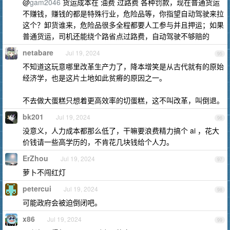
@
gam2046
货运成本在 油费 过路费 各种罚款，现在普通货运
不赚钱，赚钱的都是特殊行业，危险品等，你指望自动驾驶来拉
这个？卸货谁来，危险品很多全程都要人工参与并且押运；如果
普通货运，司机还能绕个路省点过路费，自动驾驶不够赔的
netabare
Jul 19, 2024
95
不知道这玩意哪里改革生产力了，降本增笑是从古代就有的原始
经济学，也是这片土地如此贫瘠的原因之一。
不去做大蛋糕只想着更高效率的切蛋糕，这不叫改革，叫倒退。
bk201
Jul 19, 2024
96
没意义，人力成本都那么低了，干嘛要浪费精力搞个 ai ，花大
价钱请一些高学历的，不肯花几块钱给个人力。
ErZhou
Jul 19, 2024
97
萝卜不闯红灯
petercui
Jul 19, 2024
98
可能政府会被迫倒闭吧。
x86
Jul 19, 2024
99