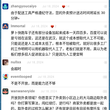
zhangyoucaiyo
Jul 18, 2024
14
7
由于配送工具严格遵纪守法，您的外卖预计送达时间将延长 30
分钟+
lmmortal
Jul 18, 2024
2
8
萝卜快跑车子还有部分设备加起来成本一天四百多，百度可以说
是亏钱在运营，这还是在武汉，就这个成本想取代人工不可能，
只能说还是人工成本太低了，根本不怕被取代，就好比很多工厂
的工作明明可以用机器取代人工了，老板们就是不用，真以为老
板们想多招人促进就业么？只是因为人工便宜啊
nullxx
Jul 18, 2024
9
会超时
eventlooped
Jul 18, 2024
10
不是不开放，而是能力还不够
wanwaneryide
Jul 18, 2024
11
开放到外卖领域？你愿意买了外卖到小区边上的大马路边取外卖
吗？你打算写算法，闯红绿灯、逆行吗？商家外卖都是放一起
的，取外卖的过程怎么解决？还有就是目前有目前有摩托车（电