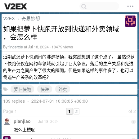
V2EX
奇思妙想
›
如果把萝卜快跑开放到快递和外卖领域
，会怎么样
By
fingerxie
at Jul 18, 2024 · 18479 views
近期武汉萝卜快跑闹的沸沸扬扬，我突然想到了这个点子。 虽然说萝
卜快跑仅仅在网约车领域就引起了巨大争议，落后的生产关系和先进
的生产力之间产生了很大的隔阂。但是如果这样的事件多了，也可以
倒逼生产关系的改革吧？
萝卜快跑
快递
外卖
109 replies
•
2024-07-31 10:08:05 +08:00
Page 1
1
of 2
2
pianjiao
Jul 18, 2024
1
怎么上楼呢