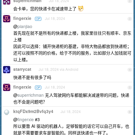
superrichman
Jul 18, 2024
2
会卡单，您的快递卡在减速带上了
fingerxie
Jul 18, 2024
OP
3
@
pianjiao
首先现在就不是所有的快递都上楼，我家里往往只有顺丰、京东
上楼
因此可以选择：铺开快递柜的基建，非特大物品都放到快递柜；
还可以按照不同的价格，给于不同的服务，比如部分人加钱就可
以上楼。
starrycat
Jul 18, 2024 via Android
4
快递不是有很多了吗
fingerxie
Jul 18, 2024
OP
5
@
superrichman
无人驾驶网约车都能解决减速带的问题，快递
也不会是问题吧？
ktqFDx9m2Bvfq3y4
Jul 18, 2024
6
@
fingerxie
#3
所以要靠 AI 驱动的机器人，足够智能的话它可以自己开车，也
就是不需要要求车是智能的。同样送快递也一样了。