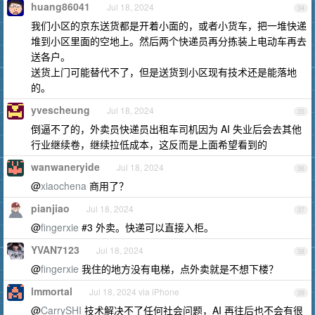
huang86041
Jul 18, 2024
34
我们小区的京东送货都是开着小面的，或者小货车，把一堆快递
堆到小区里面的空地上。然后两个快递员再分拣装上电动车再去
送各户。
送货上门可能替代不了，但是送货到小区现有技术还是能落地
的。
yvescheung
Jul 18, 2024
35
倒逼不了的，外卖员快递员出租车司机因为 AI 失业后会去其他
行业继续卷，继续拉低成本，这反而是上面希望看到的
wanwaneryide
Jul 18, 2024
36
@
xiaochena
商用了？
pianjiao
Jul 18, 2024
37
@
fingerxie
#3 外卖。快递可以直接入柜。
YVAN7123
Jul 18, 2024
38
@
fingerxie
我住的地方没有电梯，点外卖就是不想下楼？
lmmortal
Jul 18, 2024 via iPhone
39
@
CarrySHI
技术解决不了任何社会问题，AI 再往后也不会有很