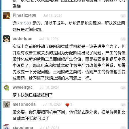
乘梯
Pinealxx408
Jul 18, 2024
27
@
lxh1983
是的，所以不成熟，功能还是能实现的，解决这些问
题只是时间问题。
coderluan
Jul 18, 2024
28
实际上之前的移动互联网和智能手机就是一波先进生产力了，但
并没有改善生成关系的是因为分配阶段出现了问题，产生的价值
没转化成新的劳动工具而继续产生价值，而是被固定到钢筋水泥
中浪费了。那么电车和智能驾驶作为生产力改善生产关系，那得
先改变一下分配问题，土地财政之类的，否则产生的价值也会变
成毒药，给习惯了饮鸩止渴的人再满上一杯。
wweerrgtc
Jul 18, 2024
29
萝卜快跑已经被抵制了
me1onsoda
Jul 18, 2024
3
30
没必要。你只要把司机卷下岗，他们就去跑外卖，把单价卷到比
ai 成本还低就可以了
xiaochena
Jul 18, 2024
31