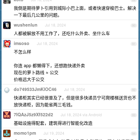
89
我倒是期待萝卜引用到城际小巴上面，或者快速穿梭巴士。解决
一下最后几公里的问题。
wushenlun
Jul 18, 2024
90
人都被解放不用工作了，还吃什么外卖、坐什么车
imsoso
Jul 18, 2024
91
不怎么样
你连 app 都懒得下，还想跑快递外卖
现在的萝卜路线 ≈ 公交
价格远大于公交
do749533JmKlOC46
Jul 18, 2024
92
快递柜其实已经很普及了，但是很多快递员宁可爬楼梯送货也不
放快递柜，因为能省两三毛钱。
7IQAzJ5z9Xf522d2
Jul 18, 2024 via Android
93
基础设施得配套，建筑得进行智能化改造
momo1pm
Jul 19, 2024
94