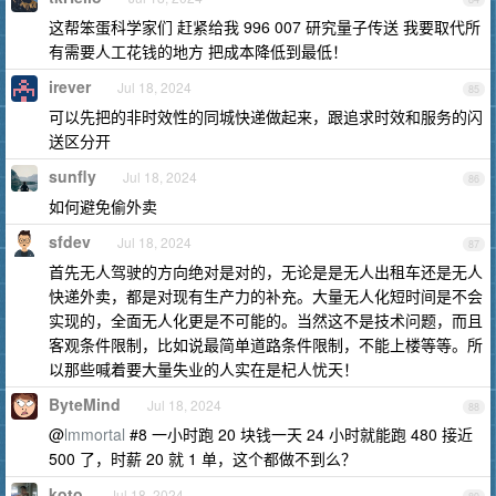
这帮笨蛋科学家们 赶紧给我 996 007 研究量子传送 我要取代所
有需要人工花钱的地方 把成本降低到最低！
irever
Jul 18, 2024
85
可以先把的非时效性的同城快递做起来，跟追求时效和服务的闪
送区分开
sunfly
Jul 18, 2024
86
如何避免偷外卖
sfdev
Jul 18, 2024
87
首先无人驾驶的方向绝对是对的，无论是是无人出租车还是无人
快递外卖，都是对现有生产力的补充。大量无人化短时间是不会
实现的，全面无人化更是不可能的。当然这不是技术问题，而且
客观条件限制，比如说最简单道路条件限制，不能上楼等等。所
以那些喊着要大量失业的人实在是杞人忧天！
ByteMind
Jul 18, 2024
88
@
lmmortal
#8 一小时跑 20 块钱一天 24 小时就能跑 480 接近
500 了，时薪 20 就 1 单，这个都做不到么？
koto
Jul 18, 2024