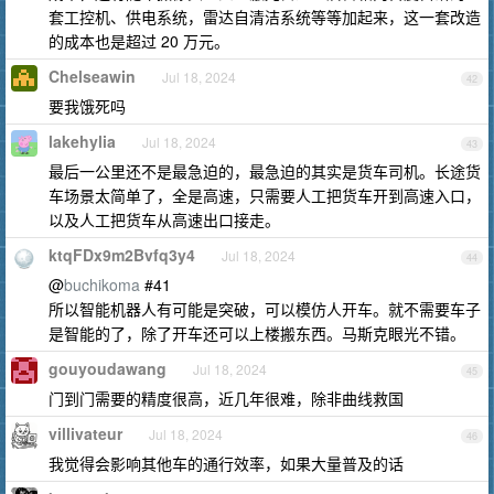
套工控机、供电系统，雷达自清洁系统等等加起来，这一套改造
的成本也是超过 20 万元。
Chelseawin
Jul 18, 2024
42
要我饿死吗
lakehylia
Jul 18, 2024
43
最后一公里还不是最急迫的，最急迫的其实是货车司机。长途货
车场景太简单了，全是高速，只需要人工把货车开到高速入口，
以及人工把货车从高速出口接走。
ktqFDx9m2Bvfq3y4
Jul 18, 2024
44
@
buchikoma
#41
所以智能机器人有可能是突破，可以模仿人开车。就不需要车子
是智能的了，除了开车还可以上楼搬东西。马斯克眼光不错。
gouyoudawang
Jul 18, 2024
45
门到门需要的精度很高，近几年很难，除非曲线救国
villivateur
Jul 18, 2024
46
我觉得会影响其他车的通行效率，如果大量普及的话