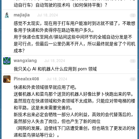
动自行车）自动驾驶的技术吗（如何保持平衡）？
majiajia
Jul 18, 2024
12
感觉不太现实，现在用于打车用户能准时到达就不错了，不敢想
象用于快递和外卖得停在路边等用户多久。
用于快递仓库至网点/驿站间这些中间环节的全城自动分发是不
是可行点，但最后一公里仍离不开人，所以最终就是省了个司机
成本？
wangxiang
Jul 18, 2024
13
我只关心 AI 和机器人什么应用到 porn 领域
Pinealxx408
Jul 18, 2024
14
快递和外卖领域很早就应用了吧。
送餐机器人和菜鸟那个送货的机器人好像比萝卜快跑出来的早。
虽然现在在快递领域和外卖领域不太成熟，只能应对带电梯的楼
和平路，这是未来需要完善的。
新技术出来必定会牺牲一部分人的利益，高效的会代替落后的，
虽然部分人失去了岗位，但也产生了新的岗位
（网购的发展，迫使线下门店遭受重创，但也萌生了更发达的快
递和菜鸟驿站等行业）。