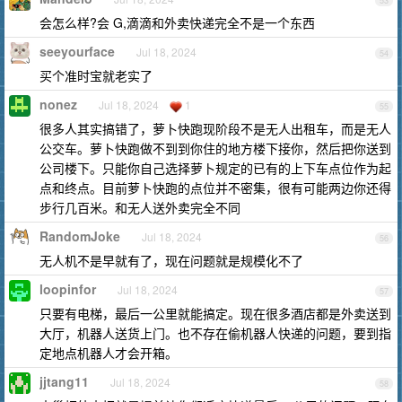
53
会怎么样?会 G,滴滴和外卖快递完全不是一个东西
seeyourface
Jul 18, 2024
54
买个准时宝就老实了
nonez
Jul 18, 2024
1
55
很多人其实搞错了，萝卜快跑现阶段不是无人出租车，而是无人
公交车。萝卜快跑做不到到你住的地方楼下接你，然后把你送到
公司楼下。只能你自己选择萝卜规定的已有的上下车点位作为起
点和终点。目前萝卜快跑的点位并不密集，很有可能两边你还得
步行几百米。和无人送外卖完全不同
RandomJoke
Jul 18, 2024
56
无人机不是早就有了，现在问题就是规模化不了
loopinfor
Jul 18, 2024
57
只要有电梯，最后一公里就能搞定。现在很多酒店都是外卖送到
大厅，机器人送货上门。也不存在偷机器人快递的问题，要到指
定地点机器人才会开箱。
jjtang11
Jul 18, 2024
58