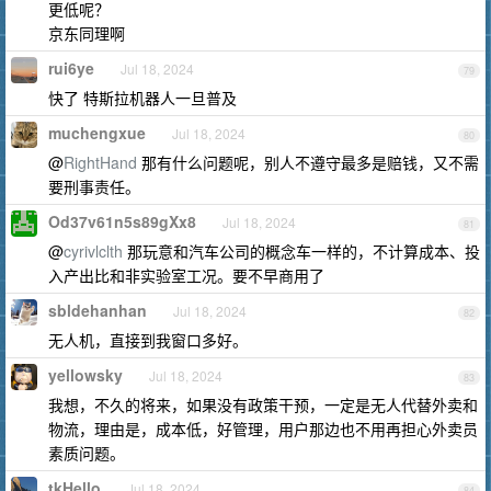
更低呢？
京东同理啊
rui6ye
Jul 18, 2024
79
快了 特斯拉机器人一旦普及
muchengxue
Jul 18, 2024
80
@
RightHand
那有什么问题呢，别人不遵守最多是赔钱，又不需
要刑事责任。
Od37v61n5s89gXx8
Jul 18, 2024
81
@
cyrivlclth
那玩意和汽车公司的概念车一样的，不计算成本、投
入产出比和非实验室工况。要不早商用了
sbldehanhan
Jul 18, 2024
82
无人机，直接到我窗口多好。
yellowsky
Jul 18, 2024
83
我想，不久的将来，如果没有政策干预，一定是无人代替外卖和
物流，理由是，成本低，好管理，用户那边也不用再担心外卖员
素质问题。
tkHello
Jul 18, 2024
84