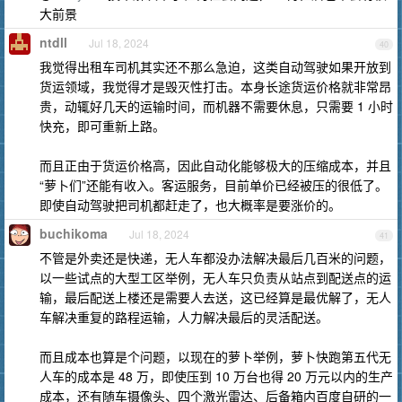
大前景
ntdll
Jul 18, 2024
40
我觉得出租车司机其实还不那么急迫，这类自动驾驶如果开放到
货运领域，我觉得才是毁灭性打击。本身长途货运价格就非常昂
贵，动辄好几天的运输时间，而机器不需要休息，只需要 1 小时
快充，即可重新上路。
而且正由于货运价格高，因此自动化能够极大的压缩成本，并且
“萝卜们”还能有收入。客运服务，目前单价已经被压的很低了。
即使自动驾驶把司机都赶走了，也大概率是要涨价的。
buchikoma
Jul 18, 2024
41
不管是外卖还是快递，无人车都没办法解决最后几百米的问题，
以一些试点的大型工区举例，无人车只负责从站点到配送点的运
输，最后配送上楼还是需要人去送，这已经算是最优解了，无人
车解决重复的路程运输，人力解决最后的灵活配送。
而且成本也算是个问题，以现在的萝卜举例，萝卜快跑第五代无
人车的成本是 48 万，即使压到 10 万台也得 20 万元以内的生产
成本，还有随车摄像头、四个激光雷达、后备箱内百度自研的一