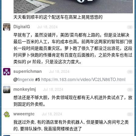
天天看到顺丰的这个配送车在高架上晃晃悠悠的
DigitalG
Jul 18, 2024
18
早就有了，虽然没铺开，美团/菜鸟都有上路的。但是没法解决
最后一百米的人工，车的成本也高。前两年这两家的智驾部门很
长一段时间是裁员重灾区。萝卜跑了很久了都没泛出浪花，这段
时间萝卜快跑的传播肯定有百度在后面推的，之前外卖车也有过
类似的 pr 阶段，只是没这次力度大。
superrichman
Jul 18, 2024
19
@
fingerxie
#5
https://m.163.com/v/video/VC2LN86TO.html
monkeylmj
Jul 18, 2024
20
想法还是不够大胆，外卖领域现在都有无人机送外卖试点了，放
到固定的外卖柜。
wweerrgtc
Jul 18, 2024
21
我送过外卖, 有的酒店里有外卖机器人, 但是要输入房间号之类
的, 要排队操作, 我直接爬楼梯去送了