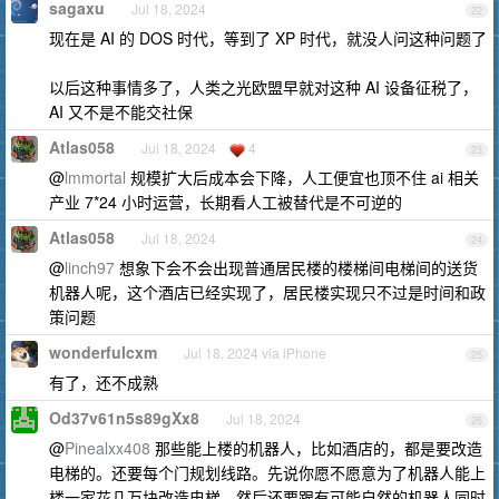
sagaxu
Jul 18, 2024
22
现在是 AI 的 DOS 时代，等到了 XP 时代，就没人问这种问题了
以后这种事情多了，人类之光欧盟早就对这种 AI 设备征税了，
AI 又不是不能交社保
Atlas058
Jul 18, 2024
4
23
@
lmmortal
规模扩大后成本会下降，人工便宜也顶不住 ai 相关
产业 7*24 小时运营，长期看人工被替代是不可逆的
Atlas058
Jul 18, 2024
24
@
linch97
想象下会不会出现普通居民楼的楼梯间电梯间的送货
机器人呢，这个酒店已经实现了，居民楼实现只不过是时间和政
策问题
wonderfulcxm
Jul 18, 2024 via iPhone
25
有了，还不成熟
Od37v61n5s89gXx8
Jul 18, 2024
26
@
Pinealxx408
那些能上楼的机器人，比如酒店的，都是要改造
电梯的。还要每个门规划线路。先说你愿不愿意为了机器人能上
楼一家花几万块改造电梯。然后还要跟有可能自然的机器人同时