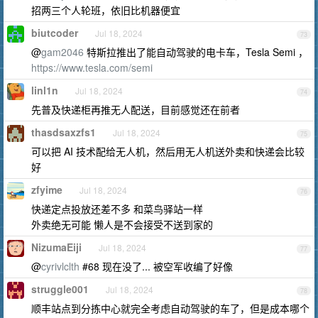
招两三个人轮班，依旧比机器便宜
biutcoder
Jul 18, 2024
73
@
gam2046
特斯拉推出了能自动驾驶的电卡车，Tesla Semi ，
https://www.tesla.com/semi
linl1n
Jul 18, 2024
74
先普及快递柜再推无人配送，目前感觉还在前者
thasdsaxzfs1
Jul 18, 2024
75
可以把 AI 技术配给无人机，然后用无人机送外卖和快递会比较
好
zfyime
Jul 18, 2024
76
快递定点投放还差不多 和菜鸟驿站一样
外卖绝无可能 懒人是不会接受不送到家的
NizumaEiji
Jul 18, 2024
77
@
cyrivlclth
#68 现在没了... 被空军收编了好像
struggle001
Jul 18, 2024
78
顺丰站点到分拣中心就完全考虑自动驾驶的车了，但是成本哪个