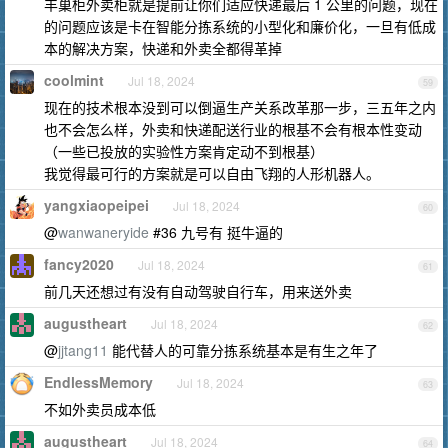
丰巢柜外卖柜就是提前让你们适应快递最后 1 公里的问题，现在
的问题应该是卡在智能分拣系统的小型化和廉价化，一旦有低成
本的解决方案，快递和外卖全都得革掉
coolmint
Jul 18, 2024
59
现在的技术根本没到可以倒逼生产关系改革那一步，三五年之内
也不会怎么样，外卖和快递配送行业的根基不会有根本性变动
（一些已投放的实验性方案肯定动不到根基）
我觉得最可行的方案就是可以自由飞翔的人形机器人。
yangxiaopeipei
Jul 18, 2024
60
@
wanwaneryide
#36 九号有 挺牛逼的
fancy2020
Jul 18, 2024
61
前几天还想过有没有自动驾驶自行车，用来送外卖
augustheart
Jul 18, 2024
62
@
jjtang11
能代替人的可靠分拣系统基本是有生之年了
EndlessMemory
Jul 18, 2024
63
不如外卖员成本低
augustheart
Jul 18, 2024
64