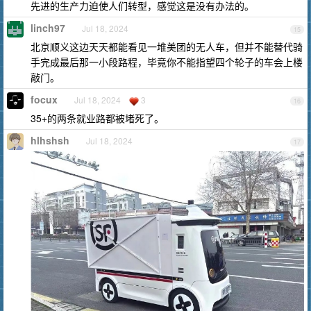
先进的生产力迫使人们转型，感觉这是没有办法的。
linch97
Jul 18, 2024
15
北京顺义这边天天都能看见一堆美团的无人车，但并不能替代骑
手完成最后那一小段路程，毕竟你不能指望四个轮子的车会上楼
敲门。
focux
Jul 18, 2024
3
16
35+的两条就业路都被堵死了。
hlhshsh
Jul 18, 2024
17