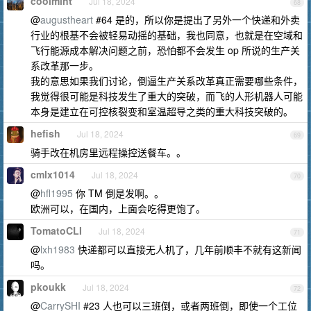
coolmint
Jul 18, 2024
68
@
augustheart
#64 是的，所以你是提出了另外一个快递和外卖
行业的根基不会被轻易动摇的基础，我也同意，也就是在空域和
飞行能源成本解决问题之前，恐怕都不会发生 op 所说的生产关
系改革那一步。
我的意思如果我们讨论，倒逼生产关系改革真正需要哪些条件，
我觉得很可能是科技发生了重大的突破，而飞的人形机器人可能
本身是建立在可控核裂变和室温超导之类的重大科技突破的。
hefish
Jul 18, 2024
69
骑手改在机房里远程操控送餐车。。
cmlx1014
Jul 18, 2024
70
@
hfl1995
你 TM 倒是发啊。。
欧洲可以，在国内，上面会吃得更饱了。
TomatoCLI
Jul 18, 2024
71
@
lxh1983
快递都可以直接无人机了，几年前顺丰不就有这新闻
吗。
pkoukk
Jul 18, 2024
72
@
CarrySHI
#23 人也可以三班倒，或者两班倒，即使一个工位