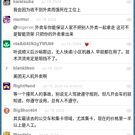
karatsuba
Jul 18, 2024
47
我会因为收不到外卖而饿死在工位上
murmur
Jul 18, 2024
48
@
fingerxie
外卖车你能保证人家不把别人外卖一起拿走 这可不
是智能货架 只把你的外卖拿出来
r4aAi04Uk2gYWU89
Jul 18, 2024
1
49
听说顺义后沙峪那边，无人快递/小区机器人 早就都在用了。技
术洪流肯定是阻挡不了。
blank0ken
Jul 18, 2024
50
美团无人机外卖啊
RightHand
Jul 18, 2024 via Android
51
等一个撞死人的事故，别说无人驾驶遵守规则，但凡开会车的就
知道，你遵守没用，总有人不遵守。
BigShot404
Jul 18, 2024
52
其实最该去的公交车和集卡领域，尤其集卡，现在的价格里一半
以上是人工。
Mandelo
Jul 18, 2024