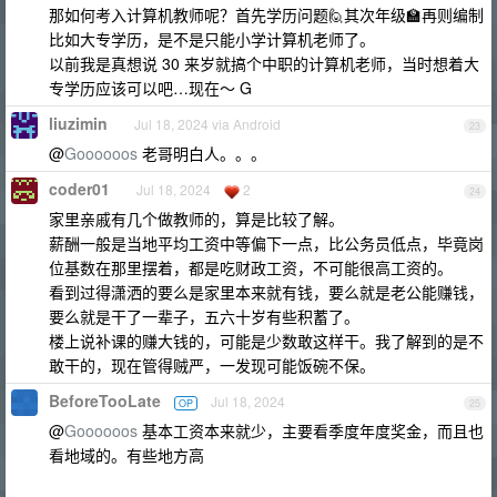
那如何考入计算机教师呢？首先学历问题🙋其次年级🏫再则编制
比如大专学历，是不是只能小学计算机老师了。
以前我是真想说 30 来岁就搞个中职的计算机老师，当时想着大
专学历应该可以吧…现在～ G
liuzimin
Jul 18, 2024 via Android
23
@
Goooooos
老哥明白人。。。
coder01
Jul 18, 2024
2
24
家里亲戚有几个做教师的，算是比较了解。
薪酬一般是当地平均工资中等偏下一点，比公务员低点，毕竟岗
位基数在那里摆着，都是吃财政工资，不可能很高工资的。
看到过得潇洒的要么是家里本来就有钱，要么就是老公能赚钱，
要么就是干了一辈子，五六十岁有些积蓄了。
楼上说补课的赚大钱的，可能是少数敢这样干。我了解到的是不
敢干的，现在管得贼严，一发现可能饭碗不保。
BeforeTooLate
Jul 18, 2024
OP
25
@
Goooooos
基本工资本来就少，主要看季度年度奖金，而且也
看地域的。有些地方高