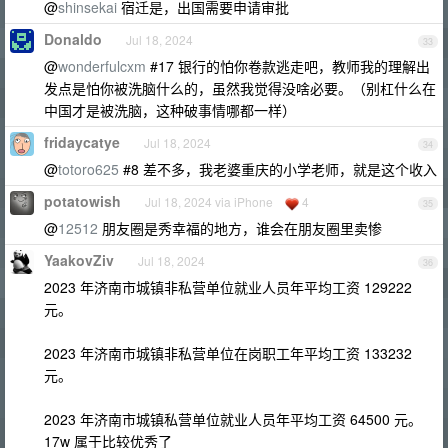
@
shinsekai
宿迁是，出国需要申请审批
Donaldo
Jul 18, 2024
33
@
wonderfulcxm
#17 银行的怕你卷款逃走吧，教师我的理解出
发点是怕你被洗脑什么的，虽然我觉得没啥必要。（别杠什么在
中国才是被洗脑，这种破事情哪都一样）
fridaycatye
Jul 18, 2024
34
@
totoro625
#8 差不多，我老婆重庆的小学老师，就是这个收入
potatowish
Jul 18, 2024 via iPhone
4
35
@
12512
朋友圈是秀幸福的地方，谁会在朋友圈里卖惨
YaakovZiv
Jul 18, 2024
36
2023 年济南市城镇非私营单位就业人员年平均工资 129222
元。
2023 年济南市城镇非私营单位在岗职工年平均工资 133232
元。
2023 年济南市城镇私营单位就业人员年平均工资 64500 元。
17w 属于比较优秀了