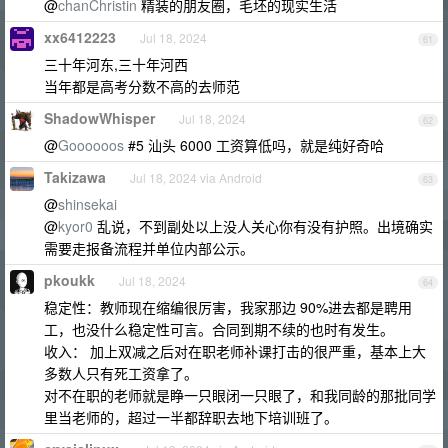
@
chanChristin
精装的朋友圈，毛坯的现实生活
xx6412223
Jul 18, 2024
61
三十年河东,三十年河西
当年都是高考分数不高的去师范
ShadowWhisper
Jul 18, 2024
62
@
Goooooos
#5 汕头 6000 工资算低吗，就是纯好奇哈
Takizawa
Jul 18, 2024 via Android
63
@
shinsekai
@
kyor0
乱说，不到副处以上没人关心你有没有护照。出境确实
需要走报备流程并单位内部公示。
pkoukk
Jul 18, 2024
64
稳定性：教师现在缩编很厉害，我家那边 90%进去都是聘用
工，也没什么稳定性可言。合同到期不续的也时有发生。
收入： 加上双减之后对在职老师补课打击的很严重，基本上大
多数人只有死工资拿了。
对不在职的老师就是睁一只眼闭一只眼了，和我同龄的那批同学
里当老师的，超过一半都辞职去地下培训班了。