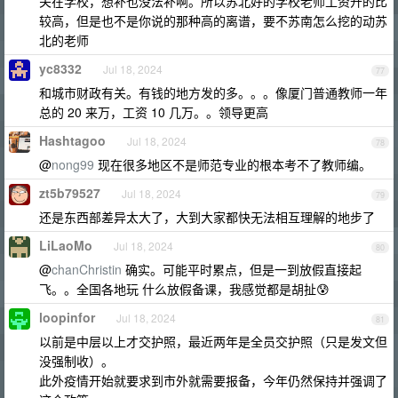
关在学校，想补也没法补啊。所以苏北好的学校老师工资开的比
较高，但是也不是你说的那种高的离谱，要不苏南怎么挖的动苏
北的老师
yc8332
Jul 18, 2024
77
和城市财政有关。有钱的地方发的多。。。像厦门普通教师一年
总的 20 来万，工资 10 几万。。领导更高
Hashtagoo
Jul 18, 2024
78
@
nong99
现在很多地区不是师范专业的根本考不了教师编。
zt5b79527
Jul 18, 2024
79
还是东西部差异太大了，大到大家都快无法相互理解的地步了
LiLaoMo
Jul 18, 2024
80
@
chanChristin
确实。可能平时累点，但是一到放假直接起
飞。。全国各地玩 什么放假备课，我感觉都是胡扯😰
loopinfor
Jul 18, 2024
81
以前是中层以上才交护照，最近两年是全员交护照（只是发文但
没强制收）。
此外疫情开始就要求到市外就需要报备，今年仍然保持并强调了