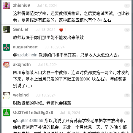
zhishi69
Jul 18, 2024
71
这种得师范类学校，还要教师资格证，之后要笔试面试，也比较
卷，寒暑假是有底薪的，这种底薪应该也有个 8k 左右
SenLief
Jul 18, 2024
1
72
教师取决于你们那里能不能发出来绩效
augustheart
Jul 18, 2024
73
@
szdubinbin
教师的门槛不高其实，只是收入太低没人去。
akxjhdfn
Jul 18, 2024
74
四川东部某人口大县一中教师，连课时费都要拖一两个月才发的
下来，基本上当月只发的了基础工资(2000 块左右)，年终奖更
别说了>_>
weixind
Jul 18, 2024
75
财政紧缩的时候。老师也会降薪
Od37v61n5s89gXx8
Jul 18, 2024
76
@
qq651438555
所以我说了只有苏南学校老早把学生放出来，
给教师创造了补课的机会。苏北一个月休息一天，早 7-晚 9 都