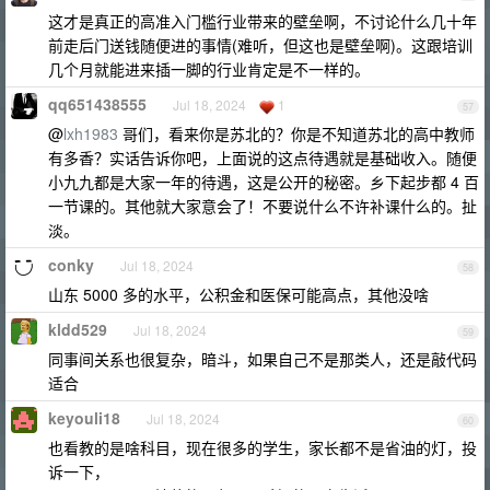
这才是真正的高准入门槛行业带来的壁垒啊，不讨论什么几十年
前走后门送钱随便进的事情(难听，但这也是壁垒啊)。这跟培训
几个月就能进来插一脚的行业肯定是不一样的。
qq651438555
Jul 18, 2024
1
57
@
lxh1983
哥们，看来你是苏北的？你是不知道苏北的高中教师
有多香？实话告诉你吧，上面说的这点待遇就是基础收入。随便
小九九都是大家一年的待遇，这是公开的秘密。乡下起步都 4 百
一节课的。其他就大家意会了！不要说什么不许补课什么的。扯
淡。
conky
Jul 18, 2024
58
山东 5000 多的水平，公积金和医保可能高点，其他没啥
kldd529
Jul 18, 2024
59
同事间关系也很复杂，暗斗，如果自己不是那类人，还是敲代码
适合
keyouli18
Jul 18, 2024
60
也看教的是啥科目，现在很多的学生，家长都不是省油的灯，投
诉一下，