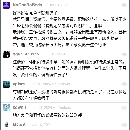
NoOneNoBody
Jul 18, 2024
28
好不好看竞争率就知道了
就是早期工资较低，需要依靠评级、职称这些拉上去，所以不少
年轻老师会偷偷（看规定又或者可以明着来）兼职
老师属于工作枯燥的职业之一，除非爱岗敬业有热情投入，目标
就是稳定发育，风险就是必须记得孩子就是顾客，顾客就是上
帝，遇上较真的家长很头痛，甚至永久离开这个行业
qq651438555
Jul 18, 2024
29
江浙沪，体制内待遇不是一般的高。你朋友说的待遇是正常的。
当然还不包括其他待遇！外面的人很难理解！讲什么汕头上下月
发工资什么的，偏听偏信罢了！
yplam
Jul 18, 2024 via Android
30
有编制的还好，没编的听说很多都直接赔钱走人了，现在好多地
方都没有年轻教师了
kdwnil
Jul 18, 2024 via Android
31
地方差异和奇怪的滤镜导致的认知割裂
M5tuA
Jul 18, 2024
32