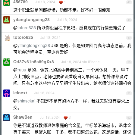
456789
Jul 18, 2024
1
47
这个职业就是问都挺惨，劝都不走。好不好一眼便知
yifangtongxing28
Jul 18, 2024
48
@
totoro625
所以你没当程序员吧，感觉现在的行情更难受了
totoro625
Jul 18, 2024
49
@
yifangtongxing28
#48 是的，但是如果回到高考填志愿前，我
可能会选程序员，至少有爱好
Od37v61n5s89gXx8
Jul 18, 2024 via iPhone
50
@
ruuu
是的，像苏北的高中特别高三，一个月休息 1 天，早 7
点上到晚 9 点，老师也要轮流看晚自习早自习。想补课都没时
间。只有苏南这些地方早早把学生放出来，给老师创造补课机会
leloext
Jul 18, 2024
51
@
shinsekai
不知是不是有的地方不一样，我妹夫就没有要求上
交。
ShawBen
Jul 18, 2024
3
52
你是不知道双教师退休家庭的含金量，坐标某沿海城市，退休金
等于每天一觉醒入账一千多，都不知道怎么花，这是原话，还说