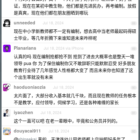
证，现在在某初中教生物，他们都是先进民办，再考编制。放假
是真爽，现在他们都在朋友圈晒到哪玩
unneeded
Jul 18, 2024
88
现在中小学新教师都不一定有编制，想去高中当老师最起码得硕
士毕业，等几年折腾下来谁知道未来咋样呢
Planarians
Jul 18, 2024 via iPhone
89
认真的吗 现在编制抢都抢不到 抢到了进去大概率也是整天一堆
领导 pua 你 为了保住编制你又不敢辞职只能默默忍受 好多朋友
教育行业待了几年感觉人性格都大变了 而且未来你也知道了这
个出生率就没有未来
haoduoniaozia
Jul 18, 2024
90
太片面了，大部分收入基本就几千块，而且现在教师的任务根本
不是教学，应付领导，伺候学习，还是各种难缠的家长
iyaozhen
Jul 18, 2024
91
这个一直可以吧 在老一辈眼中，毕竟和公务员并列的。
douyacai911
Jul 18, 2024
92
@
shinsekai
真的，天津连幼儿园老师都上交护照好多年了