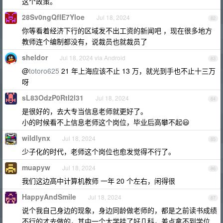
这个政策。
28Sv0ngQfIE7Yloe
Jul 18, 2024
82
你等看着经济下行的区域发不出工资的新闻吧 ，现在很多地方
教师连个编制都没有，说裁员也就裁员了
sheldor
Jul 18, 2024 via Android
83
@
totoro625
21 年上海应该不止 13 万，就光到手也不止十三万
呀
sL83OdzP0RtI2l31
Jul 18, 2024
84
是很好的，去大专当信息老师就更好了。
小的时候看不上信息老师这个岗位，毕业后高攀不起😃
wildlynx
Jul 18, 2024
85
少子化的时代，老师这个岗位也愈发觉得不行了。
muapyw
Jul 18, 2024
86
我们这边高中计算机教师 一年 20 个左右，闲得很
HappyAndSmile
Jul 18, 2024
87
说个我自己身边的现象，身边同龄做老师的，都是之前读书成绩
不行的才去做的，其中一个大学挂了好几科，差点拿不到学位