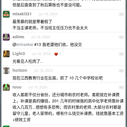
但是后面查到了秋后算账也不是没可能。
misaki321
Jul 18, 2024
42
最羡慕的就是寒暑假了
不当主课老师，不当班主任压力也不会太大
adimn
Jul 18, 2024
43
@
shinsekai
#13 我老婆他们收，他没交
Light3
Jul 18, 2024
5
44
光看见人吃肉了..
horizon
Jul 18, 2024
45
现在江西教育行业在反腐，抓了 10 几个中学校长吧
ruuu
Jul 18, 2024
46
收入差距不仅分省份，还分城市和农村老师。差距就在补课费
上，补课是真的赚钱，201 几年的时候我的高中化学老师靠补课
收入几百万...想想有多恐怖；而农村里的老师..大部分农村都是
留守儿童，老人家带的，哪有什么钱交补课费，钱就靠基本工资
+绩效工资