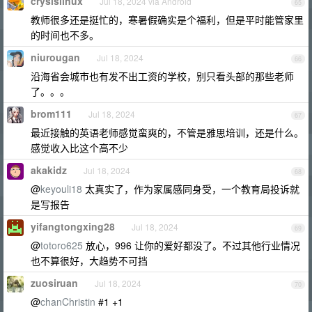
crysislinux
Jul 18, 2024 via Android
65
教师很多还是挺忙的，寒暑假确实是个福利，但是平时能管家里
的时间也不多。
niurougan
Jul 18, 2024
66
沿海省会城市也有发不出工资的学校，别只看头部的那些老师
了。。。
brom111
Jul 18, 2024
67
最近接触的英语老师感觉蛮爽的，不管是雅思培训，还是什么。
感觉收入比这个高不少
akakidz
Jul 18, 2024
68
@
keyouli18
太真实了，作为家属感同身受，一个教育局投诉就
是写报告
yifangtongxing28
Jul 18, 2024
69
@
totoro625
放心，996 让你的爱好都没了。不过其他行业情况
也不算很好，大趋势不可挡
zuosiruan
Jul 18, 2024
70
@
chanChristin
#1 +1