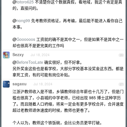
@
totoro625
不清楚你这个数据真假，看地域，我这个肯定是真
的，直接问的。
@
nong99
先考教师资格证，再考编，最后能不能进入看你自己
本事。
@
Goooooos
工资就的确不是其中之一，但是如果不是其中之一
却也很高不是更完美的工作吗
Sezxy
Jul 18, 2024
26
@
BeforeTooLate
确实很好，但不好拿。
另外奖金这些也是看学校，大部分学校基本没奖金这东西。都是
拿死工资，有的可能有岗位补贴。
sagaxu
Jul 18, 2024
27
江浙沪教师收入是不错，乡镇教师综合年薪也十几万了，但是门
槛也很高了，小县城的中学老师，已经出现 985 博士这种学历
了。而且随着人口坍缩，将来一定会有更多学校合并，合并速度
超过老教师退休速度的时候，教师也更卷了。
个人以为，教师这个铁饭碗，会比公务员更早打破。