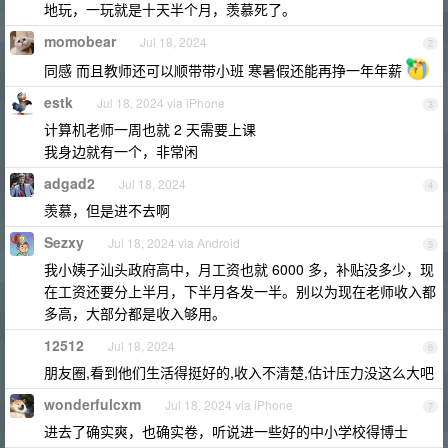
地玩，一玩就是十天半个月，羡慕死了。
momobear
Jul 18, 2024
2
同感 而且教师还可以顺带带小班 寒暑假还能再挣一年年薪
estk
Jul 18, 2024 via iPhone
3
计算机老师一周也就 2 天需要上课
我身边就有一个，非常闲
adgad2
Jul 18, 2024
4
羡慕，但是进不去啊
Sezxy
Jul 18, 2024 via Android
5
我小姨子汕头政府高中，月工资也就 6000 多，补贴没多少，现
在工资还要分上半月，下半月各发一半。别以为现在老师收入都
多高，大部分都是收入够用。
12512
Jul 18, 2024
6
朋友圈,看到他们生活得挺好的,收入不清楚,估计压力没这么大吧
wonderfulcxm
Jul 18, 2024 via iPhone
7
进去了确实爽，也确实卷，听说进一些好的中小学校得博士