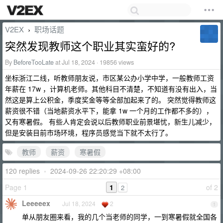
V2EX
职场话题
›
突然发现教师这个职业其实蛮好的?
By
BeforeTooLate
at Jul 18, 2024 · 19856 views
坐标浙江二线，听教师朋友说，市区某公办小学中学，一般教师工资
年薪在 17w ，计算机老师。其他科目不清楚，不知道有没有出入，当
然这是算上公积金，季度奖金等等全部加起来了的。 突然觉得教师这
薪资很不错（当地薪资水平下，能拿 1w 一个月的工作都不多的），
又有寒暑假。 有些人肯定会说以后教师职业前景堪忧，新生儿减少，
但是安装目前市场环境，程序员感觉当下就不太行了。
教师
薪资
寒暑假
120 replies
•
2024-09-26 22:20:29 +08:00
Page 1
1
of 2
2
Leeeeex
Jul 18, 2024
2
1
单从朋友圈来看，我的几个当老师的同学，一到寒暑假就全国各