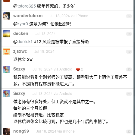
@
totoro625
哪年猝死的，多少岁
wonderfulcxm
Jul 18, 2024 via iPhone
17
@
kyor0
这是为何？怕他出逃吗
decken
Jul 18, 2024
18
@
derrick1
#12 风险是被举报了直接辞退
zjsxwc
Jul 18, 2024
19
退休金 2w
Sezxy
Jul 18, 2024 via Android
2
20
我只能说看到个别老师的工资高，跟看到大厂上晒他工资差不
多。不是所有程序员都能进大厂。
Sezxy
Jul 18, 2024 via Android
21
做老师有很多好处，但工资就不是其中之一。
每年的三个月长假
编制不轻易辞退，比较稳定
退休后退休金比较可观，但也是几十年后的事情了。
nong99
Jul 18, 2024 via iPhone
22