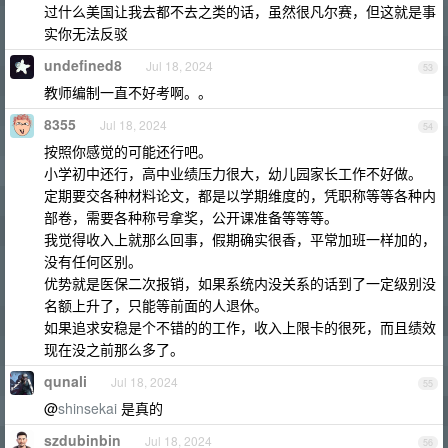
过什么美国让我去都不去之类的话，虽然很凡尔赛，但这就是事
实你无法反驳
undefined8
Jul 18, 2024
53
教师编制一直不好考啊。。
8355
Jul 18, 2024
54
按照你感觉的可能还行吧。
小学初中还行，高中业绩压力很大，幼儿园家长工作不好做。
定期要交各种材料论文，都是以学期维度的，凭职称等等各种内
部卷，需要各种称号拿奖，公开课准备等等等。
我觉得收入上就那么回事，假期确实很香，平常加班一样加的，
没有任何区别。
优势就是医保二次报销，如果系统内没关系的话到了一定级别没
名额上升了，只能等前面的人退休。
如果追求安稳是个不错的的工作，收入上限卡的很死，而且绩效
现在没之前那么多了。
qunali
Jul 18, 2024
55
@
shinsekai
是真的
szdubinbin
Jul 18, 2024
56