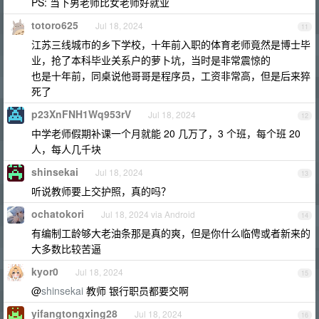
PS: 当下男老师比女老师好就业
totoro625
Jul 18, 2024
11
江苏三线城市的乡下学校，十年前入职的体育老师竟然是博士毕
业，抢了本科毕业关系户的萝卜坑，当时是非常震惊的
也是十年前，同桌说他哥哥是程序员，工资非常高，但是后来猝
死了
p23XnFNH1Wq953rV
Jul 18, 2024
12
中学老师假期补课一个月就能 20 几万了，3 个班，每个班 20
人，每人几千块
shinsekai
Jul 18, 2024
13
听说教师要上交护照，真的吗？
ochatokori
Jul 18, 2024 via Android
14
有编制工龄够大老油条那是真的爽，但是你什么临俜或者新来的
大多数比较苦逼
kyor0
Jul 18, 2024
15
@
shinsekai
教师 银行职员都要交啊
yifangtongxing28
Jul 18, 2024
16