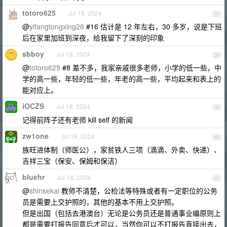
totoro625
Jul 18, 2024
37
@
yifangtongxing28
#16 估计是 12 年左右，30 多岁，说是下班
后在家里加班到深夜，给我留下了深刻的印象
sbboy
Jul 18, 2024
38
@
totoro625
#8 差不多，我家亲戚很多老师，小学的低一些，中
学的高一些，年轻的低一些，年老的高一些，平均起来和表上的
能对应上。
iOCZS
Jul 18, 2024
39
记得前阵子还有老师 kill self 的新闻
zw1one
Jul 18, 2024
40
族旺进体制（师医公），家贫铁人三项（滴滴、外卖、快递）、
吉祥三宝（保安、保姆和保洁）
bluehr
Jul 18, 2024
41
@
shinsekai
教师不清楚，公检法等特殊或者有一定职位的公务
员是需要上交护照的，其他的基本不用上交护照。
但是出国（包括去港澳台）无论是公务员还是普通事业编原则上
都是需要打报告同意后才可以，当然你可以不打报告直接出去，