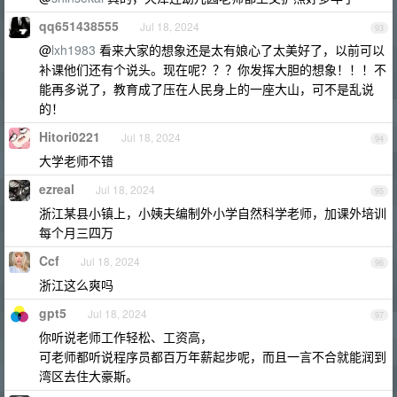
qq651438555
Jul 18, 2024
93
@
lxh1983
看来大家的想象还是太有娘心了太美好了，以前可以
补课他们还有个说头。现在呢？？？你发挥大胆的想象！！！不
能再多说了，教育成了压在人民身上的一座大山，可不是乱说
的！
Hitori0221
Jul 18, 2024
94
大学老师不错
ezreal
Jul 18, 2024
95
浙江某县小镇上，小姨夫编制外小学自然科学老师，加课外培训
每个月三四万
Ccf
Jul 18, 2024
96
浙江这么爽吗
gpt5
Jul 18, 2024
97
你听说老师工作轻松、工资高，
可老师都听说程序员都百万年薪起步呢，而且一言不合就能润到
湾区去住大豪斯。