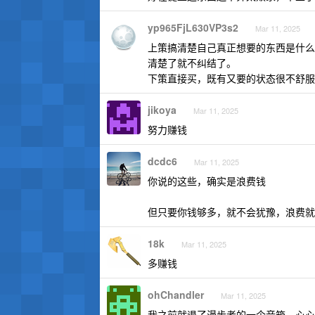
yp965FjL630VP3s2
Mar 11, 2025
上策搞清楚自己真正想要的东西是什么
清楚了就不纠结了。
下策直接买，既有又要的状态很不舒服
jikoya
Mar 11, 2025
努力赚钱
dcdc6
Mar 11, 2025
你说的这些，确实是浪费钱
但只要你钱够多，就不会犹豫，浪费就
18k
Mar 11, 2025
多赚钱
ohChandler
Mar 11, 2025
我之前就退了漫步者的一个音箱。心心