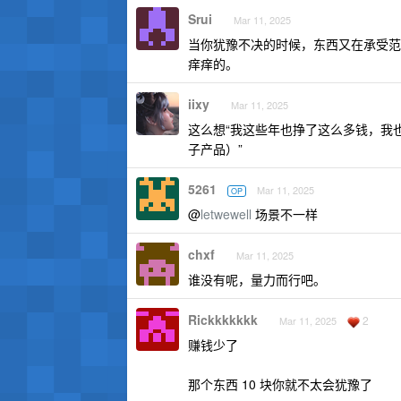
Srui
Mar 11, 2025
当你犹豫不决的时候，东西又在承受范
痒痒的。
iixy
Mar 11, 2025
这么想“我这些年也挣了这么多钱，我
子产品）”
5261
Mar 11, 2025
OP
@
letwewell
场景不一样
chxf
Mar 11, 2025
谁没有呢，量力而行吧。
Rickkkkkkk
2
Mar 11, 2025
赚钱少了
那个东西 10 块你就不太会犹豫了