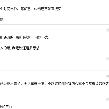
个时间比价、等优惠、纠结还不如直接买
结
2
还清的, 果断买就行, 问题不大.
话, 我建议还是多想想...
2
2
已经花出去了，无论拿来干啥，不超过这部分钱内心就不会觉得负罪感之
2
来块的东西