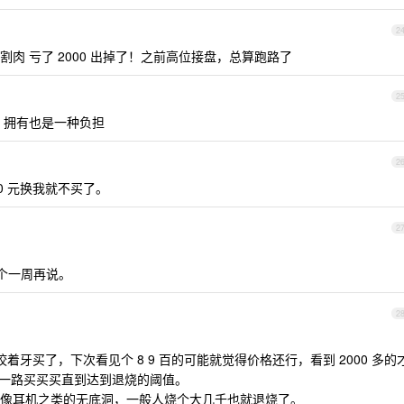
2
割肉 亏了 2000 出掉了！之前高位接盘，总算跑路了
2
 拥有也是一种负担
2
00 元换我就不买了。
2
；
个一周再说。
2
咬着牙买了，下次看见个 8 9 百的可能就觉得价格还行，看到 2000 多的
然后一路买买买直到达到退烧的阈值。
像耳机之类的无底洞，一般人烧个大几千也就退烧了。