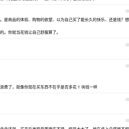
2
。是商品的体验、购物的欲望、以为自己买了能长久的快乐、还是钱？想
的。你就当花钱让自己舒服算了。
3
3
浪费了，就像你现在买东西不在乎是否多花 1 块钱一样
3
3
念念还就，买来后发现音质确实不错，但是太大了，放在桌上总感觉不舒