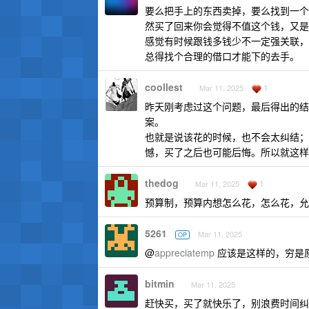
要么把手上的东西卖掉，要么找到一个
然买了回来你会觉得不值这个钱，又是
感觉有时候跟钱多钱少不一定强关联，
总得找个合理的借口才能下的去手。
coollest
1
Mar 11, 2025
昨天刚考虑过这个问题，最后得出的结论是 
案。
也就是说该花的时候，也不会太纠结；
憾，买了之后也可能后悔。所以就这样
thedog
1
Mar 11, 2025
预算制，预算内想怎么花，怎么花，允
5261
Mar 11, 2025
OP
@
appreciatemp
应该是这样的，穷是
bitmin
Mar 11, 2025
赶快买，买了就快乐了，别浪费时间纠