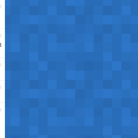
5
6
电
7
8
9