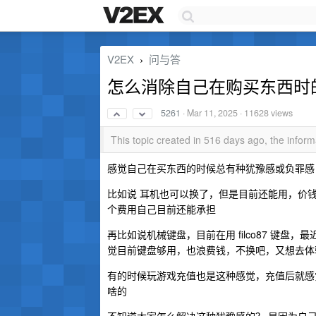
V2EX
问与答
›
怎么消除自己在购买东西时
5261
·
Mar 11, 2025
· 11628 views
This topic created in 516 days ago, the info
感觉自己在买东西的时候总有种犹豫感或负罪感
比如说 耳机也可以换了，但是目前还能用，价
个费用自己目前还能承担
再比如说机械键盘，目前在用 filco87 键盘
觉目前键盘够用，也浪费钱，不换吧，又想去体
有的时候玩游戏充值也是这种感觉，充值后就感
啥的