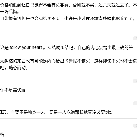
价格能低到让自己觉得不会有负罪感，否则就不买，过几天就过去了。不
一阵后悔。
可能很有钱但是也会纠结买不买，也许是小时候环境潜移默化影响到了，
1
follow your heart 。纠结就纠结吧，自己的内心会给出最正确的答
太纠结的东西也有可能是内心给出的警报不该买，这样即使不买也不会遗
吧，随心而动。
1
许不是最优解
1
原罪，主要不是独身一人，要是一人吃饱那我就真没必要纠结
1
结