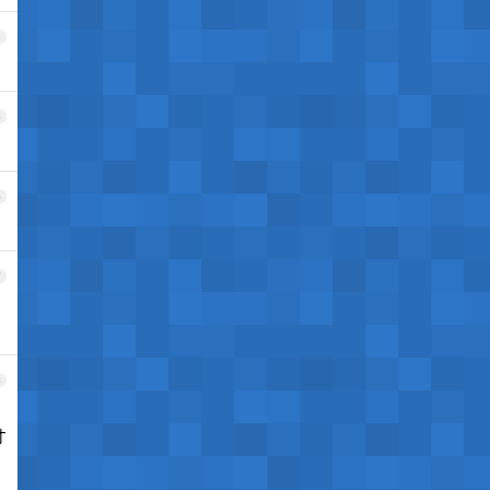
4
5
6
7
8
才