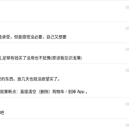
1
1
能承受，但是感觉没必要，自己又想要
1
,足够有钱买了没用也不犹豫(原谅我见识浅薄)
1
里的东西，放几天也就没欲望买了。
断点：直接清空（删除）购物车 / 划掉 App 。
1
吧
1