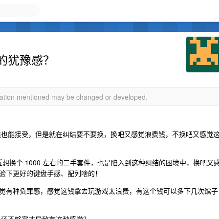
的犹豫感？
rmation mentioned may be changed or developed.
钱也能接受，但是就在纠结要不要换，换吧又感觉浪费钱，不换吧又感觉
，最近想换个 1000 左右的二手套件，也是陷入到这种纠结的困境中，换吧又
验下更好的键盘手感、配列啥的！
觉有种负罪感，感觉这钱拿去玩游戏太浪费，有这个钱可以多下几次馆子