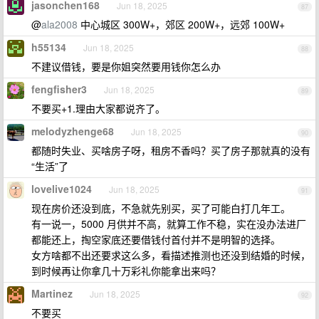
jasonchen168
Jun 18, 2025
87
@
ala2008
中心城区 300W+，郊区 200W+，远郊 100W+
h55134
Jun 18, 2025
88
不建议借钱，要是你姐突然要用钱你怎么办
fengfisher3
Jun 18, 2025
89
不要买+1.理由大家都说齐了。
melodyzhenge68
Jun 18, 2025
90
都随时失业、买啥房子呀，租房不香吗？买了房子那就真的没有
“生活”了
lovelive1024
Jun 18, 2025
91
现在房价还没到底，不急就先别买，买了可能白打几年工。
有一说一，5000 月供并不高，就算工作不稳，实在没办法进厂
都能还上，掏空家底还要借钱付首付并不是明智的选择。
女方啥都不出还要求这么多，看描述推测也还没到结婚的时候，
到时候再让你拿几十万彩礼你能拿出来吗？
Martinez
Jun 18, 2025
92
不要买