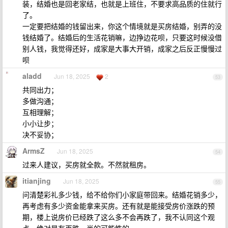
装，结婚也是回老家结，也就是上班住，不要求高品质的住就行
了。
一定要把结婚的钱留出来，你这个情境就是买房结婚，别弄的没
钱结婚了。结婚后的生活花销嘛，边挣边花呗，只要这时候没借
别人钱，我觉得还好，成家是大事大开销，成家之后反正慢慢过
呗
aladd
Jun 18, 2025
2
53
共同出力；
多做沟通；
互相理解；
小小让步；
决不妥协；
ArmsZ
Jun 18, 2025
54
过来人建议，买房就全款。不然就租房。
itianjing
Jun 18, 2025
55
问清楚彩礼多少钱，给不给你们小家庭带回来。结婚花销多少，
再考虑有多少资金能拿来买房。还有就是能接受房价涨跌的预
期，楼上说房价已经跌了这么多不会再跌了，我不认同这个观