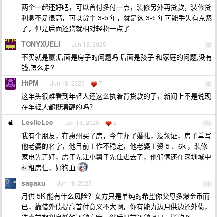
两个一起还好吧，可以首付多付一点，装修另外再贷款，装修贷
利息不是很高，可以贷个 3-5 年，就是这 3-5 年可能手头有点紧
了，但是后面还贷就相对轻松一点了
TONYXUELI
Jun 18, 2025
8
不买就是赢;后面是房子的问题吗 后面是孩子 和家庭的问题,没有
钱,怎么走?
HtPM
Jun 18, 2025
7
9
这年头很难看到年轻人还这么执着背贷款的了，新闻上不是说现
在年轻人都挺清醒的吗？
LeslieLee
Jun 18, 2025
2
10
我有个朋友，在惠州买了房，今年办了婚礼，没领证，房子单写
他老婆的名字，他目前工作不稳定，他老婆工资 5 、6k ，装修
家电先弄好，房子先让小舅子先住进去了，他们俩还在深圳城中
村租房住，好狗血
sagaxu
Jun 18, 2025
11
月供 5K 能有什么风险？女方只是单纯的希望你父母多爆金币而
已，靠借外债提高首付意义不大啊，你有能力边月供边还外债，