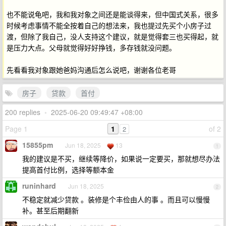
也不能说龟吧，我和我对象之间还是能谈得来，但中国式关系，很多
时候考虑事情不能全按着自己的想法来，我也提过先买个小房子过
渡，但除了我自己，没人支持这个建议，就是觉得套三也买得起，就
是压力大点。父母就觉得好好挣钱，多存钱就没问题。
先看看我对象跟她爸妈沟通后怎么说吧，谢谢各位老哥
房子
贷款
首付
200 replies
•
2025-06-20 09:49:47 +08:00
Page 1
1
of 2
2
15855pm
Jun 18, 2025
13
1
我的建议是不买，继续等降价，如果说一定要买，那就想尽办法
提高首付比例，选择等额本金
runinhard
Jun 18, 2025
2
不稳定就减少贷款 。装修是个丰俭由人的事 。而且可以慢慢
补。甚至后期翻新