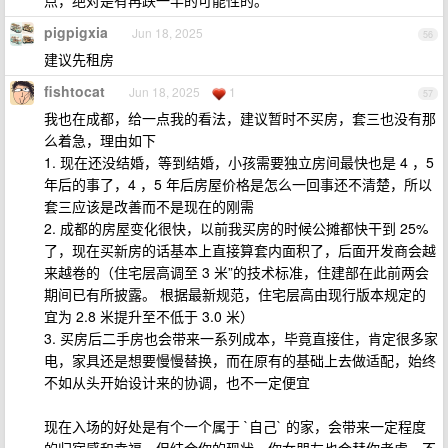
点，绝对是有再跌一半的可能性的。
pigpigxia
Jun 18, 2025
56
建议先租房
fishtocat
Jun 18, 2025
1
57
我也在成都，给一点我的看法，建议暂时不买房，套三也没有那
么着急，理由如下
1. 现在还没结婚，等到结婚，小孩需要独立房间最快也是 4 ，5
年后的事了，4 ，5 年后房屋价格是怎么一回事还不清楚，所以
套三应该是改善而不是现在的刚需
2. 成都的房屋变化很快，以前我买房的时候公摊都快干到 25%
了，现在买新房的话基本上直接算套内面积了，后面开发商会越
来越卷的（住宅层高调至 3 米”的技术标准，住建部在此前两会
期间已有所披露。 根据最新规范，住宅层高由现行版本规定的
宜为 2.8 米提升至不低于 3.0 米）
3. 买房后二手房也会带来一系列成本，毕竟直接住，肯定很多家
电，家具还是想要慢慢替换，而在原有的基础上去做适配，始终
不如从头开始设计来的协调，也不一定便宜
现在入场的好处是有个一个属于 `自己` 的家，会带来一定程度