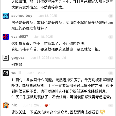
大幅增加，加上月供这些压力会不小，并且自己和家人都不能生
大病有意外情况，不然直接崩盘。
aschoolboy
Jun 18, 2025
41
房子是奢侈品，婚姻也是奢侈品，买消费不起的奢侈品做好后面
承压的心理准备就好了
evan9527
Jun 18, 2025
42
这对象父母，帮不上忙就算了，还让你想办法。
真担心孩子吃苦，要么就拒绝这么婚事，要么就帮一把。
gogozs
Jun 18, 2025 via Android
43
别贷款
wulili
Jun 18, 2025
44
1. 首付 1.5 成没什么问题，既然选择买房了，千万别被那些利息
吓到，能多贷就多贷，手里一定要留部分钱以备不时之需，即使
到时候真用不着，也可以随时选择部分提前还款来降低利息。
2. 买二手房就别装修了，凑合住着，等慢慢攒够钱再考虑这些。
hlx
Jun 18, 2025
1
45
建议关注一下 趋势动物 这个公众号, 回复消息成都看看