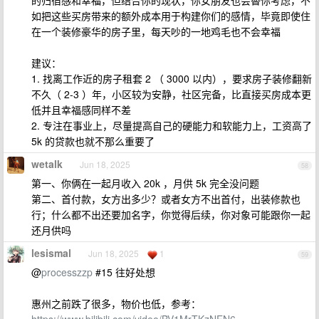
的归宿感和幸福，但结合你的现状，你女朋友也会替你考虑，不
如把这些买房带来的额外成本用于构建你们的感情，毕竟即使住
在一个装修豪华的房子里，每天吵的一地鸡毛也不会幸福
建议：
1. 找离工作近的房子租套 2 （ 3000 以内），要求房子装修翻新
不久（ 2-3 ）年，小区较为安静，社区完备，比直接买房成本更
低并且幸福感同样不差
2. 专注在事业上，尽量提高自己的硬能力和软能力上，工资高了
5k 的贷款也就不那么重要了
wetalk
Jun 18, 2025
58
第一、你俩在一起月收入 20k ，月供 5k 完全没问题
第二、首付款，女方出多少？或者女方不出首付，出装修款也
行；什么都不出还要加名字，你觉得后续，你对象可能跟你一起
还月供吗
lesismal
Jun 18, 2025
1
59
@
processzzp
#15 往好处想
惠州之前跌了很多，物价也低，参考：