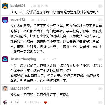
back0893
Jun 18, 2025
93
_(:з」∠)_ 分手后这房子咋个办 是你吃亏还是你对象吃亏呢?
super452
Jun 18, 2025
94
过来人的意见，千万不要咬咬牙上车，现在的房地产早不是以前
的样子，不跌都不错了，你们还年轻，早早被房子套牢，会丧失
很多可能性，比如有个很好的赚钱机会，因为房贷不敢去尝试，
想买的车不敢买，想做的事不敢做，即使要买也要留足冗余空
间，做好最坏打算，总价低一些，月供低一些，买完房，保证手
上还有一定的现金等等。
linshuizhaoying
Jun 18, 2025
95
不买。原因很简单，你收入太低，你父母支持不了多少。你买这
个属于硬上车。结婚其他的钱从哪来，借？
成都税前 10k 算可以了，但是对于房价还是不理想。你只能多
存钱。别想着还贷。你生活还过不过了。
kkk1234567
Jun 18, 2025
96
降总价，降面积，后面条件好了，再换房
YFZZ
Jun 18, 2025
3
97