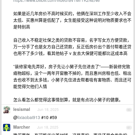
https://www.bilibili.com/video/BV1MrTKzNEN6
如果是近几年房价不高时候买的，他俩在深圳工作至少收入不会
太低、买惠州算是低配了，女生能接受这种说明对物质要求也不
是特别高
自己收入不稳定社保之类的贷款不容易，名字写女方方便贷款，
万一分手了也是女方自己还贷款，反正低房价出个首付帮着还贷
也用不了多少钱，看其他帖子 v 友去大保健可能都比这成本高
”装修家电先弄好，房子先让小舅子先住进去了“——新装修完致
癌物超标，没个一两年开窗散不掉的，而且惠州房租也低、租出
去也收不到太多钱，小舅子先住进去帮着吸有害物质、而且还可
能觉得欠他们人情
怎么看怎么都觉得这事情划算，就是有点坑小舅子的健康。
lesismal
Jun 18, 2025
60
@
lixiaobai913
#10 #59
Marcher
Jun 18, 2025
61