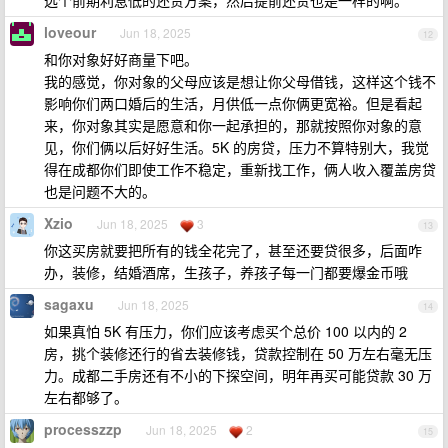
选个前期利息低的还贷方案，然后提前还贷也是一样的啊。
loveour
Jun 18, 2025
12
和你对象好好商量下吧。
我的感觉，你对象的父母应该是想让你父母借钱，这样这个钱不
影响你们两口婚后的生活，月供低一点你俩更宽裕。但是看起
来，你对象其实是愿意和你一起承担的，那就按照你对象的意
见，你们俩以后好好生活。5K 的房贷，压力不算特别大，我觉
得在成都你们即使工作不稳定，重新找工作，俩人收入覆盖房贷
也是问题不大的。
Xzio
Jun 18, 2025
3
13
你这买房就要把所有的钱全花完了，甚至还要贷很多，后面咋
办，装修，结婚酒席，生孩子，养孩子每一门都要爆金币哦
sagaxu
Jun 18, 2025
14
如果真怕 5K 有压力，你们应该考虑买个总价 100 以内的 2
房，挑个装修还行的省去装修钱，贷款控制在 50 万左右毫无压
力。成都二手房还有不小的下探空间，明年再买可能贷款 30 万
左右都够了。
processzzp
Jun 18, 2025
2
15