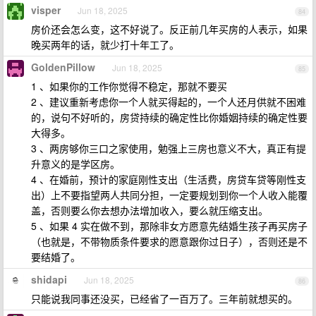
visper
Jun 18, 2025
84
房价还会怎么变，这不好说了。反正前几年买房的人表示，如果
晚买两年的话，就少打十年工了。
GoldenPillow
Jun 18, 2025
85
1 、如果你的工作你觉得不稳定，那就不要买
2 、建议重新考虑你一个人就买得起的，一个人还月供就不困难
的，说句不好听的，房贷持续的确定性比你婚姻持续的确定性要
大得多。
3 、两房够你三口之家使用，勉强上三房也意义不大，真正有提
升意义的是学区房。
4 、在婚前，预计的家庭刚性支出（生活费，房贷车贷等刚性支
出）上不要指望两人共同分担，一定要规划到你一个人收入能覆
盖，否则要么你去想办法增加收入，要么就压缩支出。
5 、如果 4 实在做不到，那除非女方愿意先结婚生孩子再买房子
（也就是，不带物质条件要求的愿意跟你过日子），否则还是不
要结婚了。
shidapi
Jun 18, 2025
86
只能说我同事还没买，已经省了一百万了。三年前就想买的。