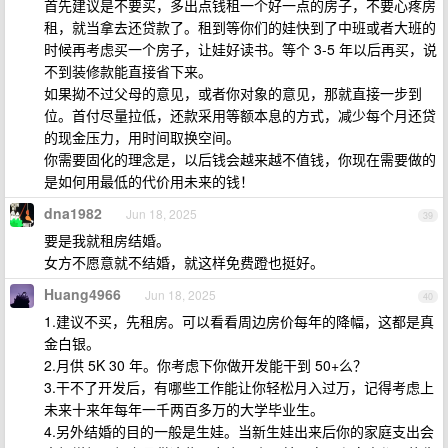
首先建议是不要买，多出点钱租一个好一点的房子，不要心疼房
租，就当拿去还贷款了。租到等你们的娃快到了中班或者大班的
时候再考虑买一个房子，让娃好读书。等个 3-5 年以后再买，说
不到装修款能直接省下来。
如果拗不过父母的意见，或者你对象的意见，那就直接一步到
位。首付尽量拉低，还款采用等额本息的方式，减少每个月还贷
的现金压力，用时间取换空间。
你需要固化的理念是，以后钱会越来越不值钱，你现在需要做的
是如何用最低的代价用未来的钱！
dna1982
Jun 18, 2025
39
要是我就租房结婚。
女方不愿意就不结婚，就这样免费蹬也挺好。
Huang4966
Jun 18, 2025
40
1.建议不买，先租房。可以看看周边房价每年的降幅，这都是真
金白银。
2.月供 5K 30 年。你考虑下你做开发能干到 50+么？
3.干不了开发后，有哪些工作能让你轻松月入过万，记得考虑上
未来十来年每年一千两百多万的大学毕业生。
4.另外结婚的目的一般是生娃。当新生娃出来后你的家庭支出会