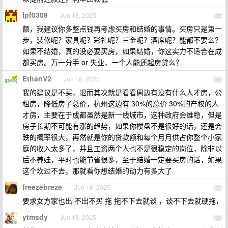
lpf0309
Jun 18, 2025
35
额，我建议你多整点钱再考虑买房和结婚的事情。买房只是第一
步，装修呢？家具呢？彩礼呢？三金呢？酒席呢？能都不要么?
如果不结婚，真的没必要买房，如果结婚，你这实力不适合在成
都买房。万一分手 or 失业，一个人能还起房贷么？
EthanV2
Jun 18, 2025
36
我的建议是不买，退而其次就是看看周边有没有什么人才房，公
租房，降低房子总价，杭州这边有 30%的总价 30%的产权的人
才房，主要在于成都虽然是新一线城市，这种政府会维稳，但是
房子长期不可能有涨的趋势，如果你楼盘不是很好的话，还是会
跌的概率很大，再然就是你的贷款额和每个月月供占你整个小家
庭的收入太多了，并且工资两个人也不是很稳定的岗位，除非以
后不养娃，平时也能节省很多，至于结婚一定要买房的话，如果
这个坎过不去，那就看你想结婚的动力有多大了
freezebreze
Jun 18, 2025
37
要求女方家也出 不出不买 拖 拖不下去就谈 ，谈不下去就硬拖，
ytmsdy
Jun 18, 2025
38