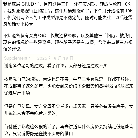
我是底层 CRUD 仔，目前刚换工作，还在实习期，转成后税前 10K
，我对象影视行业的制片，这个月通知涨薪了，下个月开始税前 10K
，但我们两个人的工作类型都是不稳定的，随时可能失业，以后还贷
风险确实比较大
不知道各位有买房经验、长期还贷经验，以及其他生活阅历，就我们
现在的情况给一些建议吗，现在脑子还是有点懵，希望来点第三方视
角的建议。
Supplement 1 · 2025 年 6 月 18 日
谢谢各位老哥的建议，看了评论，大部分还是建议不买
按照我自己的想法，肯定也是不买，牛马三件套我是一样都不想碰，
在成都待了这么多年，也能看到房价的下滑趋势和各种政策的放宽来
促进房产市场
但是自己父母、女方父母不会考虑市场因素，只关心有没有房子，女
儿嫁过来会不会吃苦之类的，
首付低了都说这么狠的话了，再去讲道理什么房价会持续走低这些言
论，只会觉得你是在找不买房的借口