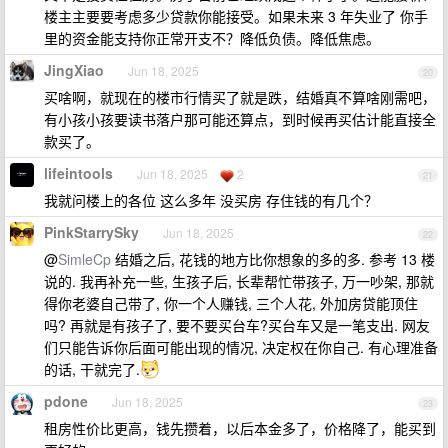
楼主主要要考虑多少贷款你能接受。如果未来 3 年失业了 你手
里的资金能支持你正常开支不？降低负债。降低焦虑。
JingXiao
Jun 18, 2025
20
买啥啊，就现在的楼市行情买了就是跌，结婚真不算啥刚需吧，
有小孩小孩要读书落户那可能还算点，到时候再买估计能直接全
款买了。
lifeintools
Jun 18, 2025
2
21
我就问楼上的各位 这么多年 没买房 存住钱的有几个？
PinkStarrySky
Jun 18, 2025
22
@
SimleCp
结婚之后, 花钱的地方比你想象的多的多. 参考 13 楼
说的. 我再补充一些, 生孩子后, 长辈帮忙带孩子, 万一吵架, 那就
得你老婆自己带了, 你一个人赚钱, 三个人花, 外加房贷能顶住
吗? 再就是有孩子了, 要不要买台车?买台车又是一笔支出. 网友
们只能告诉你后面可能出现的情况, 决定权在你自己. 有心理准备
的话, 干就完了.
pdone
Jun 18, 2025
23
租房性价比更高，钱先攒着，以后本金多了，价格降了，能买到