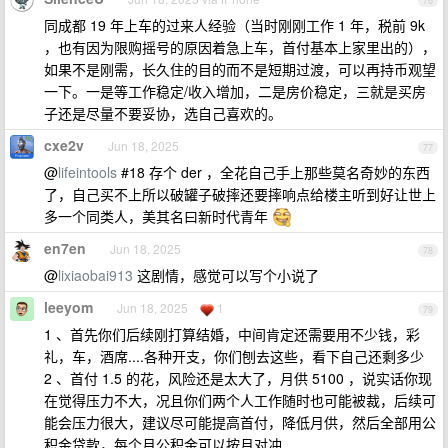
76
同成都 19 年上车的过来人经验（当时刚刚工作 1 年，税前 9k
，也有因为限购摇号的原因着急上车，首付基本上家里出的），
如果不是刚需，长久住的目的而不是短期过渡，可以再持币观望
一下。一是等工作稳定/收入增加，二是房价稳定，三就是买房
子还是尽量不要妥协，选自己喜欢的。
cxe2v
Jun 18, 2025
77
@
lifeintools
#18 存个 der ，全花自己手上那些莫名奇妙的东西
了，自己买不上所以破罐子破摔还要摔响点给楼主听到好让世上
多一个同类人，美其名曰新时代青年
en7en
Jun 18, 2025
78
@
lixiaobai913
这剧情，感觉可以写个小说了
leeyom
Jun 18, 2025
1
79
1 、首先你们后续刚打算结婚，中间肯定还需要用不少钱，彩
礼，车，酒席....各种开支，你们刨去这些，看下自己还剩多少
2 、首付 1.5 的花，风险还是太大了，月供 5100 ，说实话你现
在觉得压力不大，况且你们两个人工作随时也可能被裁，后续可
能会压力很大，建议尽可能提高首付，降低月供，然后全部用公
积金贷款，每个月公积金可以按月对冲