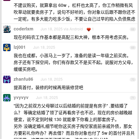
不建议购买，就算拿出 60w ，杠杆也太高了，你工作稍微有风
吹草动就要卖房子了，说句不好听的，你对象以后跟不跟你还不
一定呢，有多大能力吃多少饭，不要让自己过早的陷入负债焦虑
coderlxm
Jun 18, 2025 via Android
1
68
现在的码农工作基本都是高配三和大神，根本不用考虑买房。
lzj001
Jun 18, 2025
69
我也在成都，小孩马上一岁了，准备的是读一年级之前买房。
房子还有下探空间，你们有存款又不是买不起。说服对方父母，
缓缓买房吧。
zhanfu86
Jun 18, 2025
70
提高首付，装修的时候再用装修贷吧
yvyvyv
Jun 18, 2025
71
"因为之前双方父母聊过以后结婚的前提是有房子" ,要结婚了
么？ 等确定结婚了领了证再看房子也不迟，现在的房价越晚越
便宜，说不定到时候 130 就能拿下你看上的那套房子。
另外 没确定婚礼细节呢你这买房子掏空家底前亲戚外债，那女
方要彩礼你咋办？再去借？而且你对象也付了 5w 的首付并且共