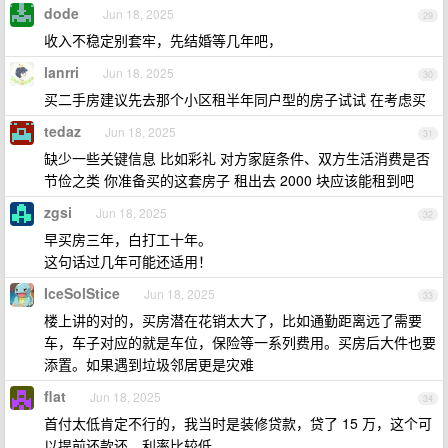
dode
Jun 18, 2025
29
收入不稳定别套牢，先结婚等几年吧，
lanrri
Jun 18, 2025
30
买二手房建议先去那个小区租半年同户型的房子试试 在考虑买
tedaz
Jun 18, 2025
31
缺少一些关键信息 比如彩礼 对方家庭条件、双方生活消费是否
节俭之类 你准备买的这套房子 租出去 2000 块应该能租到吧
zgsi
Jun 18, 2025
32
早买房三年，白打工十年。
这句话过几年可能还适用！
IceSolStice
Jun 18, 2025
33
楼上讲的对的，买房潜在花销太大了，比如通勤距离远了需要
车，车子对应的就是车位，保险等一系列费用。买房后大件也要
添置。如果遇到垃圾邻居更是灾难
flat
Jun 18, 2025
34
首付太低肯定不行的，我当时是装修贷款，贷了 15 万，这个可
以提前还款还，利率比较低