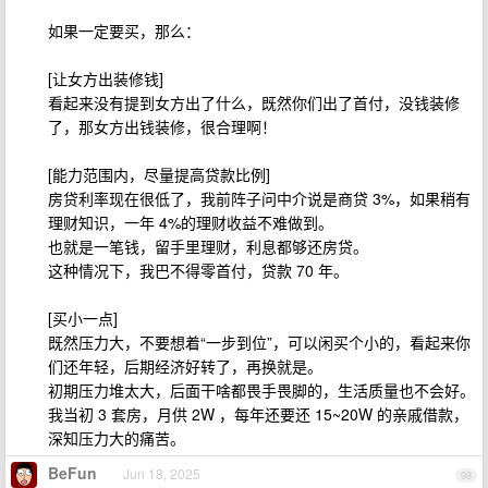
如果一定要买，那么：
[让女方出装修钱]
看起来没有提到女方出了什么，既然你们出了首付，没钱装修
了，那女方出钱装修，很合理啊！
[能力范围内，尽量提高贷款比例]
房贷利率现在很低了，我前阵子问中介说是商贷 3%，如果稍有
理财知识，一年 4%的理财收益不难做到。
也就是一笔钱，留手里理财，利息都够还房贷。
这种情况下，我巴不得零首付，贷款 70 年。
[买小一点]
既然压力大，不要想着“一步到位”，可以闲买个小的，看起来你
们还年轻，后期经济好转了，再换就是。
初期压力堆太大，后面干啥都畏手畏脚的，生活质量也不会好。
我当初 3 套房，月供 2W ，每年还要还 15~20W 的亲戚借款，
深知压力大的痛苦。
BeFun
Jun 18, 2025
98