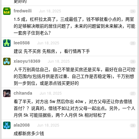
更好的
fredweili
Jun 18, 2025
24
1.5 成，杠杆拉太高了，三成最低了，钱不够就看小点的，两室
的足够解决眼前的居住问题了，未来的问题留到未来解决，可能
一套房子住到老么？
lee0508
Jun 18, 2025
25
建议 先不买房 先租房，，看行情再下手
xiaoyu18369
Jun 18, 2025
26
人千万别高估自己，自己不管是买房还是买车，最好在自己可控
的范围内(包括月供是否过重、自己工作是否稳定等)，千万别想
到一步到位，或是添点钱买更好的
chitanda
Jun 18, 2025
27
看了半天，对方出 5w 然后你出 40w ，对方父母还让你去借钱
首付？？说真的，借钱不如让对方父母一起出点。另外，一个人
月供 5k 可能拮据些，两个人月供 5k 相对轻松了
ala2008
Jun 18, 2025
28
成都新房多少钱