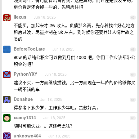
晚买两年，有可能省出首付钱，这是真的，而且还是会发生的，
房价肯定还会掉一些的，先租房住吧
llexus
Jun 18, 2025
62
不能买，加起来才 2w 收入。负债那么高，先存着找个好点地方
租房过渡，尽量控制在 3k 左右。到时候你还要养娃人情世故之
类的
BeforeTooLate
Jun 18, 2025
63
90w 的话纯公积金可以做到月供 4000 吧，你们工作应该都带公
积金的吧？
PythonYXY
Jun 18, 2025
64
建议不买，一方面继续攒钱，另一方面现在一年降的价格够你买
一辆不错的车
Donahue
Jun 18, 2025
65
得参考下多少岁，工作多少年吧。贷款好高，
xiamy1314
Jun 18, 2025
66
随时可能失业。。这还考虑啥？
unknown404
Jun 18, 2025
67