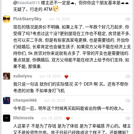
@
lixiaobai913
楼主还不一定是🐢，但你你这个朋友基本是🐢🐢
无疑了，行走的 ATM
PinkStarrySky
Jun 18, 2025
16
现在的情况是房价不明确, 如果上车了, 一年跌个好几万起步, 你
受得了吗?考虑过这个没?更别提现在工作也不稳定, 房贷是不多,
也可以买二手房, 但是有些家具家电更换, 也是需要钱的. 外加你
们结婚后, 长辈肯定也会催生孩子, 如果双方父母不能在经济上支
持你们, 5k 房贷对你来说就有点多了. 平常的开支也是需要钱的.
重点就是, 你俩婚后, 双方父母能不能在经济上给予你们支持, 如
果不能, 那慎重.
xubeiyou
Jun 18, 2025
1
17
我只说一句话 就你们的实际情况 买个 DER 啊 买。还有不帮你
考虑的对象 不如单身打飞机
chenpei466
Jun 18, 2025
18
今年忍一忍，明年这个时候再买起码能省出你俩一年的收入。
lifeintools
Jun 18, 2025
4
19
人这辈子 不是为了存钱 是为了体验 是为了幸福感 开心的。楼主
又不是投资性住房。房子目前已经跌成这个样子了。还能腰斩？