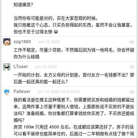
知道痛苦？
当然你有可能是对的，买在大家悲观的时候。
我只抱着这个心态，只买负担得起的东西，虽然不会让我暴富，
但也不至于过得太惨 😀
xzg1993
Jun 18, 2025
50
工作不稳定，尽量少贷款，不然婚后因为钱一地鸡毛，你会怀疑
你为什么结婚
LTuser
Jun 18, 2025
51
一开始的计划、女方父母的计划是，首付女方一毛钱都不出？那
后面一起还真的能一起还么？
Fallever
Jun 18, 2025 via Android
52
我的看法是在楼主这种情景下，你需要把买房和结婚的钱都留出
来，这两件事上尽量不要别人借钱，上面那些说不买房的不是扯
淡吗？准备结婚，你对象都打算拿钱给你买房了，不买房还能结
婚吗？
房贷 100w 只用还 4500 左右，在成都应该算还好了，房子的话
可以看不装修也能简单住的，后面过一二年稍微有点钱了做个简