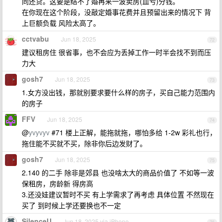
同还贷。这要是结不了婚再来一波卖房(血亏)分钱。
在你现在这个阶段，没敲定婚事花费并且预留出来的情况下 背
上巨额负载 风险太高了。
cctvabu
Jun 18, 2025
72
建议租房住 很省事，也不会应为丢掉工作一时半会找不到而压
力大
gosh7
Jun 18, 2025
73
1.女方没出钱，那就别要求要什么样的房子，买自己能力范围内
的房子
FFV
Jun 18, 2025
74
@
yvyvyv
#71 楼上正解，能拖就拖，哪怕多给 1-2w 彩礼也行，
拖住能不买就不买，除非你后边发财了。
gosh7
Jun 18, 2025
75
2.140 的二手 除非是郊县 也没啥太大的商品价值了 不如等一波
保租房，房龄新 得房高
3.还没娃建议暂时不买 有上学需求了再考虑 具体位置 不然现在
买了 到时候上学还要换也不一定
SilenceU
Jun 18, 2025 via iPhone