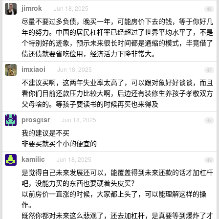
jimrok
Jun 18, 2025
46
尽量不要过多负债，晚买一年，可能房价下去的钱，等于你好几
年的努力。中国的居民杠杆率已经超过了世界平均水平了，不是
个特别好的迹象，预示未来很长时间都是通缩的模式，毕竟借了
债还债就要省吃俭用，经济活力下降非常大。
imxiaoi
Jun 18, 2025
47
不建议买啊，这两年失业率太高了，可以跟对象好好谈谈，而且
看你们目前还款压力比较大啊，后边还有装修生养孩子孝敬双方
父母啥的。等孩子要读书的时候再买也来得及
prosgtsr
Jun 18, 2025
48
我的建议是不买
非要买就买个小的便宜的
kamilic
Jun 18, 2025
49
是觉得自己未来发展还可以，能覆盖得到未来还款的话才加杠杆
吧，没能力买的东西也要硬着头皮买？
以前房价一直涨的时候，大家都上头了，可以能理解这样的操
作。
既然你都对未来这么悲观了，还去加杠杆，是真要等到爆炸了才