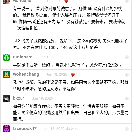
wandehul
Jun 18, 2025
1
3
有一说一 ， 看到你对象的诚意了。 月供 5k 没有什么好担忧
的。 我建议多贷点， 借个人钱有压力， 银行钱慢慢还好了，
5k 你俩一起还还有压力吗 ？ 没有钱就先不要装修， 要装修就
一次性装到位 。
142 的房子既然都满意， 就拿下， 这 2w 的零头 怎么也能抹了
去。 不要在意什么 130 ，140 就这十万的价差。
runinhard
Jun 18, 2025
4
再就是不要听一楼的 ，等额本息就行了 ，减少每月的还款 。
wohenchang
Jun 18, 2025
1
5
我也在成都，我的建议是不买，如果因为这个事结不了婚，那就
暂时不结婚，急的是女方，不是你！
bk201
Jun 18, 2025
6
如果你们能鄙弃传统，不买房更轻松，生活会更舒服。如果不
能，买个便宜的当婚房用然后租出去，自己租个大的，凡事量力
而行。
facebook47
Jun 18, 2025 via Android
7