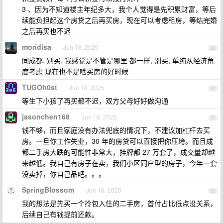
3 、因为不知道楼主年纪多大，我个人觉得是先积累财富，等后
续能负担起这个房贷之后再买房，现在可以考虑租房，等结完婚
之后再买也不迟
moridisa
Jun 18, 2025
80
同成都, 别买, 我感觉是不管是哪里 都一样, 别买, 单纯从经济角
度考虑 现在也不是啥买房的好时候
TUGOh0st
Jun 18, 2025
81
等生下小孩了再买都不迟，双方父母好好做沟通
jasonchen168
Jun 18, 2025
82
钱不够，而且家庭没有办法兜底的情况下，不建议加杠杆去买
房。一旦你工作失业，30 年的房贷可以直接把你压垮。而且成
都二手房大跌的可能性非常大，挂牌都 27 万套了，成交量却越
来越低。我自己有房子在卖，我们小区同户型的房子，今年一套
没卖掉，你自己品吧。。。
SpringBlossom
Jun 18, 2025
83
我的想法是先买一个拎包入住的二手房，首付占比低点没关系，
后续自己有钱提前还款。