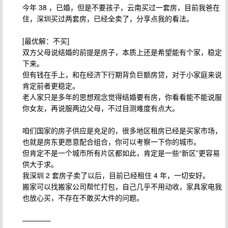
今年 38 ，已婚，但是不要孩子，云南买过一套房，目前我爸在
住，深圳买过两套房，已经全卖了，分享点我的看法。
[最优解：不买]
双方父母说结婚的前提是房子，本质上还是希望能有个家，稳定
下来。
但有钱在手上，和在经济下行期背负巨额房贷，对于小家庭来说
肯定前者更稳定。
老人家只是多年的思想观念觉得结婚要有房，你看看能不能说服
你女友，再说服两边父母，不过目测难度有点大。
咱们国家的房子供应是充足的，很多地区租房已经是买家市场，
也就是房东更愿意配合组合，你可以考察一下你的城市。
但肯定不是一个城市所有片区都如此，肯定是一些“新区”更容易
供大于求。
我深圳 2 套房子卖了以后，目前已经租住 4 年，一切安好。
搬家可以找搬家公司帮忙打包，自己几乎不用动收，家具家电我
也放心买，不存在不敢买大件的问题。
————