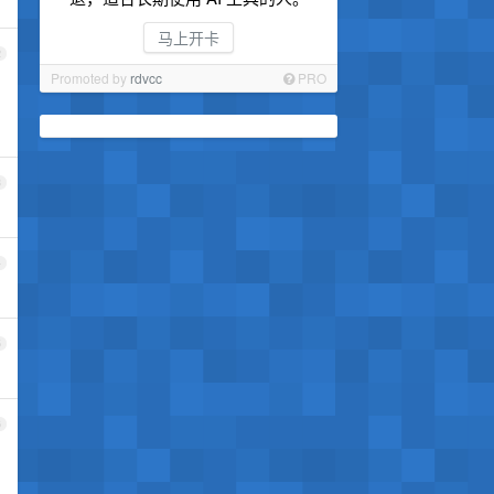
马上开卡
2
Promoted by
rdvcc
PRO
3
4
5
6