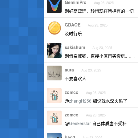
GeminiPro
Aug 23, 2025
别好高骛远，珍惜现在所拥有的一切。
GDAOE
Aug 23, 2025
及时行乐
sakishum
Aug 23, 2025
别借亲戚钱，直接小区再买套房。。。
auta
Aug 23, 2025
不要喜欢人
zomco
Aug 23, 2025
@
zhangH258
细说就水深火热了
zomco
Aug 23, 2025
@
Geekerstar
自己体质虚不受补
bao3
Aug 23, 2025