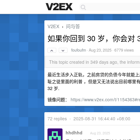
V2EX
问与答
›
如果你回到 30 岁，你会对 
foufoufm
·
Aug 23, 2025
· 6779 views
This topic created in 349 days ago, the info
最近生活步入正轨，之前房贷的负债今年就能上
耻之徒里面的利普 ，但是又无法说出目前哪里
32 岁.
镜像问题：
https://www.v2ex.com/t/1154363#r
72 replies
•
2025-08-31 16:44:40 +08:00
hhdhhd
Aug 23, 2025