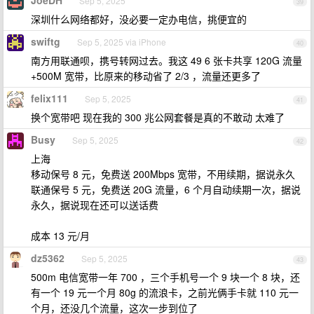
JoeDH
Sep 5, 2025
39
深圳什么网络都好，没必要一定办电信，挑便宜的
swiftg
Sep 5, 2025 via iPhone
40
南方用联通呗，携号转网过去。我这 49 6 张卡共享 120G 流量
+500M 宽带，比原来的移动省了 2/3 ，流量还更多了
felix111
Sep 5, 2025
41
换个宽带吧 现在我的 300 兆公网套餐是真的不敢动 太难了
Busy
Sep 5, 2025
42
上海
移动保号 8 元，免费送 200Mbps 宽带，不用续期，据说永久
联通保号 5 元，免费送 20G 流量，6 个月自动续期一次，据说
永久，据说现在还可以送话费
成本 13 元/月
dz5362
Sep 5, 2025
43
500m 电信宽带一年 700 ，三个手机号一个 9 块一个 8 块，还
有一个 19 元一个月 80g 的流浪卡，之前光俩手卡就 110 元一
个月，还没几个流量，这次一步到位了