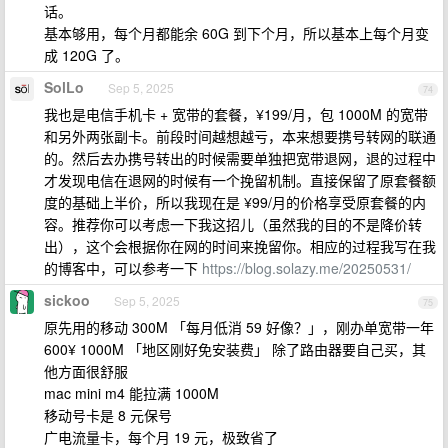
话。
基本够用，每个月都能余 60G 到下个月，所以基本上每个月变
成 120G 了。
SolLo
Sep 5, 2025
74
我也是电信手机卡 + 宽带的套餐，¥199/月，包 1000M 的宽带
和另外两张副卡。前段时间越想越亏，本来想要携号转网的联通
的。然后去办携号转出的时候需要单独把宽带退网，退的过程中
才发现电信在退网的时候有一个挽留机制。直接保留了原套餐额
度的基础上半价，所以我现在是 ¥99/月的价格享受原套餐的内
容。推荐你可以考虑一下我这招儿（虽然我的目的不是降价转
出），这个会根据你在网的时间来挽留你。相应的过程我写在我
的博客中，可以参考一下
https://blog.solazy.me/20250531/
sickoo
Sep 5, 2025
75
原先用的移动 300M 「每月低消 59 好像？」，刚办单宽带一年
600¥ 1000M 「地区刚好免安装费」 除了路由器要自己买，其
他方面很舒服
mac mini m4 能拉满 1000M
移动号卡是 8 元保号
广电流量卡，每个月 19 元，极致省了