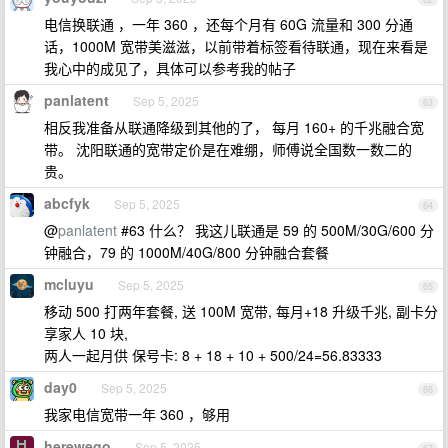
电信换联通 ，一年 360 ，还每个月有 60G 流量和 300 分通
话，1000M 宽带美滋滋，以前带着标签看待联通，现在来看是
我心中的成见了，具体可以参考我的帖子
panlatent
Sep 5, 2025
63
相反我准备从联通降级到其他的了， 每月 160+ 的千兆融合宽
带。 沈阳联通的宽带定价是在难绷，师傅说全国数一数二的
贵。
abcfyk
Sep 5, 2025
64
@
panlatent
#63 什么？ 我这儿联通是 59 的 500M/30G/600 分
钟融合，79 的 1000M/40G/800 分钟融合套餐
mcluyu
Sep 5, 2025
65
移动 500 打两年套餐, 送 100M 宽带, 每月+18 升级千兆, 副卡分
享家人 10 块,
两人一起月供 保号卡: 8 + 18 + 10 + 500/24=56.83333
day0
Sep 5, 2025
66
我家电信宽带一年 360 ，够用
herewego
Sep 5, 2025