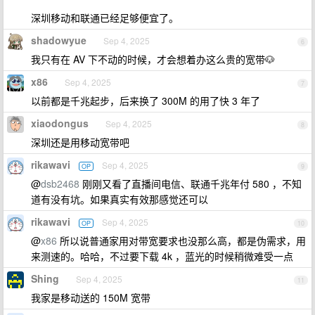
深圳移动和联通已经足够便宜了。
shadowyue
Sep 4, 2025
6
我只有在 AV 下不动的时候，才会想着办这么贵的宽带🐶
x86
Sep 4, 2025
7
以前都是千兆起步，后来换了 300M 的用了快 3 年了
xiaodongus
Sep 4, 2025
8
深圳还是用移动宽带吧
rikawavi
Sep 4, 2025
OP
9
@
dsb2468
刚刚又看了直播间电信、联通千兆年付 580 ，不知
道有没有坑。如果真实有效那感觉还可以
rikawavi
Sep 4, 2025
OP
10
@
x86
所以说普通家用对带宽要求也没那么高，都是伪需求，用
来测速的。哈哈，不过要下载 4k ，蓝光的时候稍微难受一点
Shing
Sep 4, 2025
11
我家是移动送的 150M 宽带