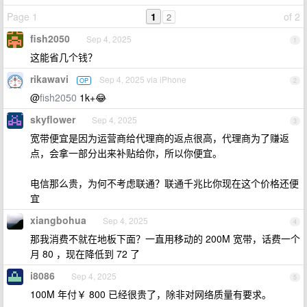
Page 1
1
of 2
2
fish2050
Sep 4, 2025
1
这能省几个钱？
rikawavi
Sep 4, 2025 via iPhone
OP
2
@
fish2050
1k+😂
skyflower
Sep 4, 2025
3
宽带便宜是因为运营商给代理商的返点很高，代理商为了赚返
点，会拿一部分出来补贴给你，所以你便宜。
电信那么贵，为何不考虑联通？联通千兆比你现在这个价格还便
宜
xiangbohua
Sep 4, 2025
4
那我消费不就在地板下面？一直用移动的 200M 宽带，话费一个
月 80 ，现在降低到 72 了
i8086
Sep 4, 2025
5
100M 年付￥ 800 已经很贵了，除非对网络质量有要求。