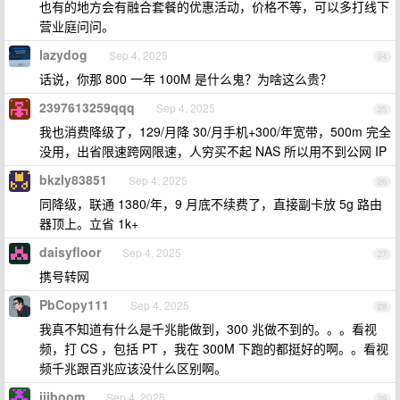
也有的地方会有融合套餐的优惠活动，价格不等，可以多打线下
营业庭问问。
lazydog
Sep 4, 2025
24
话说，你那 800 一年 100M 是什么鬼？为啥这么贵？
2397613259qqq
Sep 4, 2025
25
我也消费降级了，129/月降 30/月手机+300/年宽带，500m 完全
没用，出省限速跨网限速，人穷买不起 NAS 所以用不到公网 IP
bkzly83851
Sep 4, 2025
26
同降级，联通 1380/年，9 月底不续费了，直接副卡放 5g 路由
器顶上。立省 1k+
daisyfloor
Sep 4, 2025
27
携号转网
PbCopy111
Sep 4, 2025
28
我真不知道有什么是千兆能做到，300 兆做不到的。。。看视
频，打 CS ，包括 PT ，我在 300M 下跑的都挺好的啊。。看视
频千兆跟百兆应该没什么区别啊。
iijboom
Sep 4, 2025
29