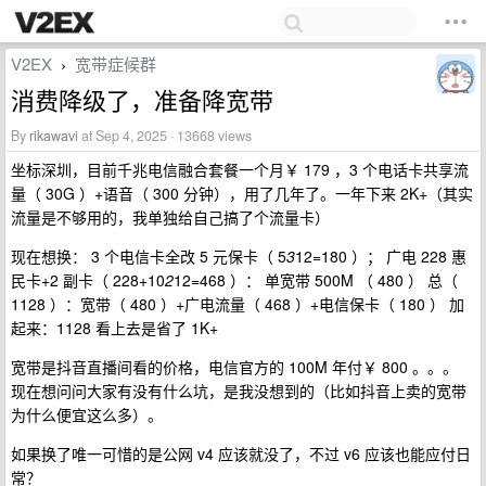
V2EX
宽带症候群
›
消费降级了，准备降宽带
By
rikawavi
at Sep 4, 2025 · 13668 views
坐标深圳，目前千兆电信融合套餐一个月￥ 179 ，3 个电话卡共享流
量（ 30G ）+语音（ 300 分钟），用了几年了。一年下来 2K+（其实
流量是不够用的，我单独给自己搞了个流量卡）
现在想换： 3 个电信卡全改 5 元保卡（ 5
3
12=180 ）； 广电 228 惠
民卡+2 副卡（ 228+10
2
12=468 ）： 单宽带 500M （ 480 ） 总（
1128 ）：宽带（ 480 ）+广电流量（ 468 ）+电信保卡（ 180 ） 加
起来：1128 看上去是省了 1K+
宽带是抖音直播间看的价格，电信官方的 100M 年付￥ 800 。。。
现在想问问大家有没有什么坑，是我没想到的（比如抖音上卖的宽带
为什么便宜这么多）。
如果换了唯一可惜的是公网 v4 应该就没了，不过 v6 应该也能应付日
常？