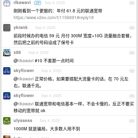
rikawavi
Sep 4, 2025
OP
12
刚刚看到一个更狠的：年付 61.8 元的联通宽带
https://www.v2ex.com/t/1156691#reply18
ykrank
Sep 4, 2025
13
前段时候办的电信 59 元 月付 300M 宽度+10G 流量融合套餐，
然后把之前的号码设成了保号卡
x86
Sep 4, 2025
14
@
rikawavi
#10 不差那一点时间
skyflower
Sep 4, 2025
15
@
rikawavi
正常价格，如果要搭配大流量卡的话，在 70 元左
右，联通千兆。
skyflower
Sep 4, 2025
16
@
rikawavi
联通宽带和电信基本一样，不会卡慢的，反正不要买
移动的宽带就 ok
ulyssess
Sep 4, 2025
17
1000M 就是骗局，大多数人用不到