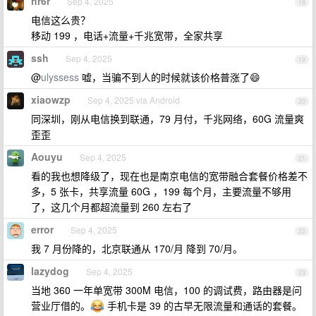
hr6r
Sep 4, 2025
18
电信这么贵？
移动 199 ，电话+流量+千兆宽带，全家共享
ssh
Sep 4, 2025
19
@
ulyssess
嘘，当骗不到人的时候就该价格普涨了😄
xiaowzp
Sep 4, 2025 via Android
20
同深圳，刚从电信换到联通，79 月付，千兆网络，60G 流量爽
歪歪
Aouyu
Sep 4, 2025
21
看的我也想降级了，现在也是南京电信的宽带融合套餐价格差不
多，5 张卡，共享流量 60G ，199 每个月，主要流量不够用
了，这几个月都超流量到 260 左右了
error
Sep 4, 2025
22
我 7 月份降的，北京联通从 170/月 降到 70/月。
lazydog
Sep 4, 2025
23
当地 360 一年单宽带 300M 电信，100 的调试费，路由器是问
营业厅借的。
手机卡是 39 的古早无限流量和通话的套餐。