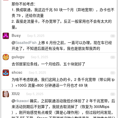
那你不如考虑：
1. 换成联通，我这边千兆 50 块一个月（异地宽带），办卡也不
贵 79 ，还给你流量
2. 直接走流量卡，不办宽带了。反正一般家用也不会有太大的
量。
Busy
Sep 5, 2025
49
@
SssaltedFish
上移 6 月份之前，一直可以办理，现在车已经
开走了，不知道后面还有没有车，我也是朋友帮我弄的
gulugu
Sep 5, 2025
50
去邻居家拉条线，一个月给四、五十块就好了
shcsc
Sep 5, 2025
51
为啥不考虑联通，我们这网上办的卡，2 条千兆宽带（带公网 ip
）+100G 流量+800 分钟通话一个月也才 69 块
XIU2
Sep 5, 2025
52
@
rikawavi
确实，之前联通活动我低价体验了 2 年千兆宽带，后
来活动到期后不划算了，我就去取消掉了（恢复为 300Mbps
），刚开始感觉有点难受（算是心理作用），但过段时间发现，