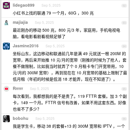
lidegao899
Sep 5, 2025
92
小红书上找的联通 79 一个月，60G ，300 兆
majiajia
Sep 5, 2025
93
最近刚办的移动 500 兆，800 元/3 年，家庭用，手机电视电
脑，看电影看剧看视频足够了
Jasmine2016
Sep 5, 2025
94
坐标山东，这边移动和联通前几年是满 49 元就送一根 200M 的
宽带，再后来开始推 10 元/月的宽带（刚推的时候为了抢人，套
餐不做限制，比如我当时就弄了个 0 月租卡专门开宽带用，10
元/月的 300M 宽带），再到现在在 10 月宽带的基础上限制了最
低月租（年初的时候是低消 18 才能弄，现在不知道了）。
Rrrrrr
Sep 5, 2025
95
每次看到，我都想我的是不是贵了。119 FTTR 套餐。加 3 个副
卡，149 一个月。FTTR 信号有改善，如果不用这套东西。好像
也省不了多少？
bobohu
Sep 5, 2025
96
我是学生卡，移动 38 的套餐+13 的 300M 宽带和 IPTV ，一个