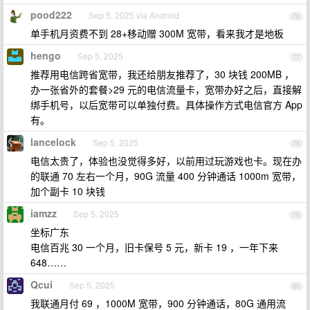
pood222
Sep 5, 2025 via Android
76
单手机月资费不到 28+移动赠 300M 宽带，看来我才是地板
hengo
Sep 5, 2025
77
推荐用电信跨省宽带，我还给朋友推荐了，30 块钱 200MB ，
办一张省外的套餐>29 元的电信流量卡，宽带办好之后，直接解
绑手机号，以后宽带可以单独付费。具体操作方式电信官方 App
有。
lancelock
Sep 5, 2025
78
电信太贵了，体验也没觉得多好，以前用过玩游戏也卡。现在办
的联通 70 左右一个月，90G 流量 400 分钟通话 1000m 宽带，
加个副卡 10 块钱
iamzz
Sep 5, 2025
79
坐标广东
电信百兆 30 一个月，旧卡保号 5 元，新卡 19 ，一年下来
648……
Qcui
Sep 5, 2025
80
我联通月付 69 ，1000M 宽带，900 分钟通话，80G 通用流