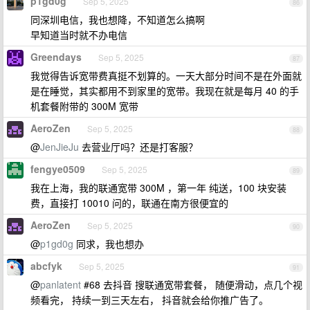
p1gd0g
Sep 5, 2025
86
同深圳电信，我也想降，不知道怎么搞啊
早知道当时就不办电信
Greendays
Sep 5, 2025
87
我觉得告诉宽带费真挺不划算的。一天大部分时间不是在外面就
是在睡觉，其实都用不到家里的宽带。我现在就是每月 40 的手
机套餐附带的 300M 宽带
AeroZen
Sep 5, 2025
88
@
JenJieJu
去营业厅吗？还是打客服？
fengye0509
Sep 5, 2025
89
我在上海，我的联通宽带 300M ，第一年 纯送，100 块安装
费，直接打 10010 问的，联通在南方很便宜的
AeroZen
Sep 5, 2025
90
@
p1gd0g
同求，我也想办
abcfyk
Sep 5, 2025
91
@
panlatent
#68 去抖音 搜联通宽带套餐， 随便滑动，点几个视
频看完， 持续一到三天左右， 抖音就会给你推广告了。