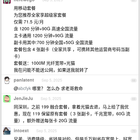
67
用移动套餐
为您推荐全家享超级家套餐
仅需 71.5 元/月
含 1200 分钟+90G 高速全国流量
主卡通用 1200 分钟+90G 流量
副卡用其中:700 分钟全国+50G 全国流量
套餐包含 4 张副卡（全家共享 ，可携转其他运营商号码当副
卡）
套餐送：1000M 光纤宽带+光猫
我在问能不能送公网，如果送我就转了
panlatent
Sep 5, 2025
68
@
abcfyk
哪里？ 怎么办 求老哥救命
JenJieJu
Sep 5, 2025
69
同深圳，之前 199 融合套餐，拿着光猫去退，马上给了我优
惠，现在 119 保留原有套餐（ 3 张副卡，千兆宽带，60G 流
量），额外赠送每张卡 20G 流量
intoext
Sep 5, 2025
70
兄弟，消费降级，省钱是对的。但是千万别省在宽带上，好宽