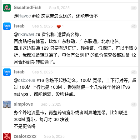
SssaltedFish
Sep 5, 2025
44
@
Havee
#42 这宽带怎么送的，还能申请不
fstab
Sep 5, 2025
1
45
@
rikawavi
#9 省名称+运营商名称，
百度贴吧有惊喜，比如广东移动，广东联通，北京电信。
四川这边联通 129 只要有退伍证、残疾证、低保证，可以申请 3
折，我都准备转联通了，电信有公网 IP 的低价值套餐都准备 12
月合约到期转联通了。
fstab
Sep 5, 2025
46
@
dsb2468
#16 你瞧不起移动么，100M 宽带，上下行对等，超
过 100M 上行也是 100M ，香港随便一个几块钱年付的 IPv6
nat vps ，都能跑满，没啥缺点。
simplove
Sep 5, 2025
47
办个外地流量卡，再整跨省宽带或者叫异地宽带。比如联通
200M 宽带，每月才 30 块钱
不是更省吗
zealotxxxx
Sep 5, 2025
48