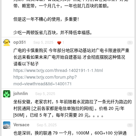
带、赖宽带，一个月几十，一年也就几百块的差额。
但是这一年不糟心的使用，多重要！
少吃一两顿饭省几百块，并不降低幸福感。
op351
Sep 5, 2025
1
71
广电的卡慎重购买 今年部分地区移动基站对广电卡限速很严重
长远来看如果未来广电开始自建基站 才会彻底摆脱这种情况
请看以下帖子
https://www.txrjy.com/thread-1402191-1-1.html
https://www.txrjy.com/forum.php?
mod=viewthread&tid=1400171
johnlin
Sep 5, 2025
72
坐标安徽，老家农村，5 年前随着水泥路拉了一条光纤为路边的
村民通网 [之前各家都是电信单独拉的网线] 。价格 20 元/年
[50M] ，已经 5 年了，每年只需要 20 元。。。。
Versace
Sep 5, 2025
73
也是深圳，换的联通 79 一个月，1000M ，60G+100 分钟通