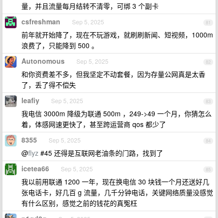
量，并且流量每月结转不清零，可绑 3 个副卡
csfreshman
Sep 5, 2025
81
前年就开始降了，现在不玩游戏，就刷刷新闻、短视频，1000m
浪费了，只能降到 500 。
Autonomous
Sep 5, 2025
82
和你资费差不多，但我坚定不动套餐，因为存量公网真是太香
了，丢了得不偿失
leafiy
Sep 5, 2025
83
我电信 3000m 降级为联通 500m ，249->49 一个月，你猜怎么
着，体感网速更快了，甚至跨运营商 qos 都少了
8355
Sep 5, 2025
84
@
flyz
#45 还得是互联网老油条的门路，找到了
icetea66
Sep 5, 2025
85
我以前用联通 1200 一年，现在换电信 30 块钱一个月还送好几
张电话卡，好几百 g 流量，几千分钟电话，关键网络质量没感觉
有什么区别，感觉之前的钱花的真冤枉