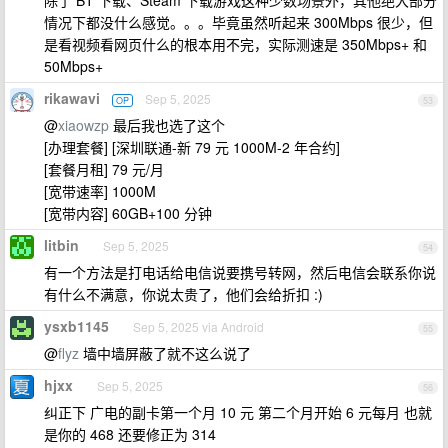
除了 BT 下载、Steam 下载游戏这种少数场景外，其他绝大部分
情况下都没什么感觉。。。毕竟虽然听起来 300Mbps 很少，但
是看视频看网页什么的根本用不完，实际测速是 350Mbps+ 和
50Mbps+
rikawavi
Sep 5, 2025
OP
53
@
xiaowzp
最后我也选了这个
[办理套餐] [深圳联通-新 79 元 1000M-2 年合约]
[套餐月租] 79 元/月
[宽带速率] 1000M
[宽带内容] 60GB+100 分钟
litbin
Sep 5, 2025
54
有一个方法是打电话给电信说要携号转网，然后电信会联系你说
有什么不满意，你说太贵了，他们会给折扣 :)
ysxb1145
Sep 5, 2025 via Android
55
@
flyz
墙中墙屏蔽了就不这么说了
hjxx
Sep 5, 2025
56
纠正下 广电的副卡第一个月 10 元 第二个月开始 6 元每月 也就
是你的 468 还要修正为 314