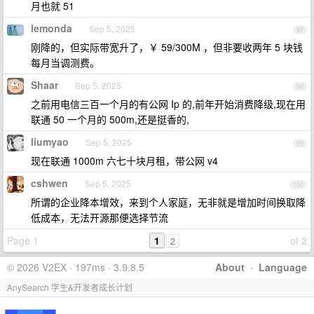
月也就 51
lemonda
Sep 5, 2025
97
刚降的，但实际带宽升了，￥ 59/300M ，但非要收两年 5 块钱
每月当调测费。
Shaar
Sep 5, 2025
98
之前用电信三百一个月的有公网 Ip 的,前年开始消费降级,现在用
联通 50 一个月的 500m,还是挺香的,
liumyao
Sep 5, 2025
99
现在联通 1000m 六七十块月租，带公网 v4
cshwen
Sep 5, 2025
100
所谓的企业降本增效，来到个人家庭，无非就是增加时间换取降
低成本，无法开源那便选择节流
Page 1
1
of 2
2
© 2026 V2EX · 197ms · 3.9.8.5
About
·
Language
AnySearch 学生&开发者成长计划