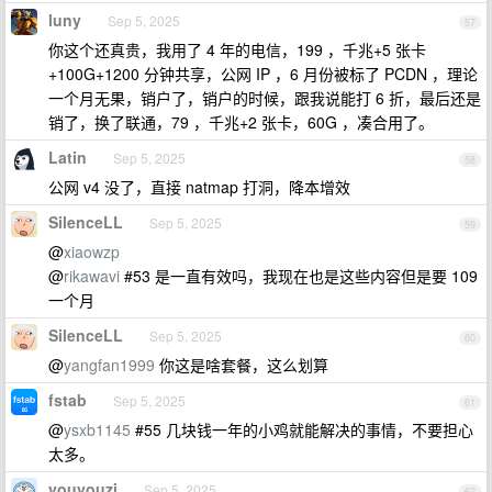
luny
Sep 5, 2025
57
你这个还真贵，我用了 4 年的电信，199 ，千兆+5 张卡
+100G+1200 分钟共享，公网 IP ，6 月份被标了 PCDN ，理论
一个月无果，销户了，销户的时候，跟我说能打 6 折，最后还是
销了，换了联通，79 ，千兆+2 张卡，60G ，凑合用了。
Latin
Sep 5, 2025
58
公网 v4 没了，直接 natmap 打洞，降本增效
SilenceLL
Sep 5, 2025
59
@
xiaowzp
@
rikawavi
#53 是一直有效吗，我现在也是这些内容但是要 109
一个月
SilenceLL
Sep 5, 2025
60
@
yangfan1999
你这是啥套餐，这么划算
fstab
Sep 5, 2025
61
@
ysxb1145
#55 几块钱一年的小鸡就能解决的事情，不要担心
太多。
youyouzi
Sep 5, 2025
62