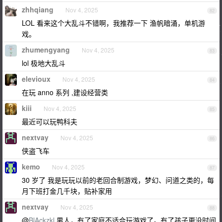
zhhqiang
Nov 4, 2025
82
LOL 看来这个大乱斗不错啊，我推荐一下 渔帆暗涌，单机游
戏。
zhumengyang
Nov 4, 2025
83
lol 极地大乱斗
elevioux
Nov 4, 2025
84
在玩 anno 系列 ,建设经营类
kiii
Nov 4, 2025
85
最近可以玩鸭科夫
nextvay
Nov 4, 2025
86
侠盗飞车
kemo
Nov 4, 2025
87
30 岁了 我是玩玩以前的老回合制游戏，梦幻、问道之类的，每
月下班打金几千块，贴补家用
nextvay
Nov 4, 2025
88
@
BlAckzkl
男人，有了家庭不适合玩游戏了。有了孩子更没时间