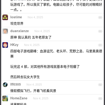
玩游戏了。所以我买了掌机，电脑让给孩子，尽可能的对眼睛好
一点。。
lostime
Nov 4, 2025
89
坦克世界
duanxianze
Nov 4, 2025
90
原神 我认真的 五年老原友了
HKzy
Nov 4, 2025
91
四部电子游戏巅峰：血源诅咒、老头环、荒野之息、马里奥奥德
赛
玩完这 4 部，对其他所有游戏就基本电子阳痿了
然后转去玩女大学生
lff0305
Nov 4, 2025
92
微软模拟飞行，开着飞机看风景
HomeZane
Nov 4, 2025
93
逃离鸭科夫