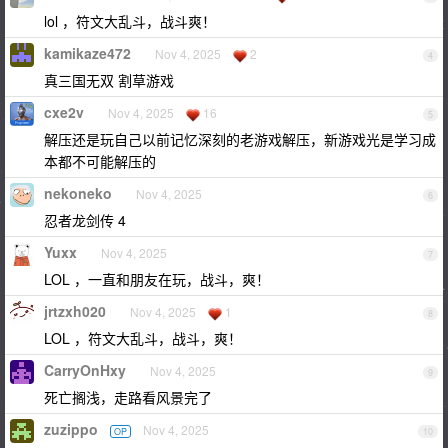
lol ，符文大乱斗，战斗爽！
kamikaze472
Nov 4, 2025
2
4
真三国无双 割草游戏
cxe2v
Nov 4, 2025
16
5
解压还是玩自己以前记忆深刻的老游戏解压，新游戏光是学习成
本都不可能解压的
nekoneko
Nov 4, 2025
6
忍者龙剑传 4
Yuxx
Nov 4, 2025
7
LOL ，一直和朋友在玩，战斗，爽！
jrtzxh020
Nov 4, 2025
1
8
LOL ，符文大乱斗，战斗，爽！
CarryOnHxy
Nov 4, 2025
9
死亡搁浅，走路看风景完了
zuzippo
Nov 4, 2025
OP
10