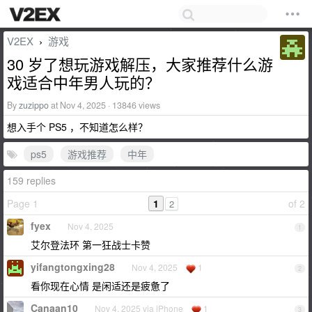
V2EX
游戏
›
30 岁了想玩游戏解压，大家推荐什么游
戏适合中年男人玩的？
By
zuzippo
at Nov 4, 2025 · 13846 views
想入手个 PS5 ，不知道怎么样？
ps5
游戏推荐
中年
159 replies
Page 1
1
of 2
2
fyex
Nov 4, 2025
1
艾尔登法环 第一狂战士卡赞
yifangtongxing28
Nov 4, 2025
1
2
看你现在心情 是闲适还是疲惫了
Canaan10
Nov 4, 2025 via iPhone
1
3