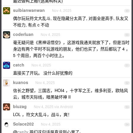
最近做鸭上瘾!(逃离鸭科夫)
suibianwanwan
Nov 4, 2025
49
偶尔玩玩符文大乱斗, 现在隐藏分太高了, 对面全是高手, 队友又
不给力, 有点 c 不动
coderluan
Nov 4, 2025
50
毫无疑问是《黑神话悟空》，这游戏我通关就放下了，但是当时
身边有两个平时不玩游戏的朋友，他们也买了，然后都玩了 4 ，
5 个周目，两百个小时往上。
catch
Nov 4, 2025
51
直接买了开玩。 没什么好犹豫的
kuanos
Nov 4, 2025
52
信长之野望，三国志，HOI4 ，十字军之王，维多利亚，欧陆风
云，城市天际线，暗黑破坏神 II
biuzag
Nov 4, 2025 via Android
53
LOL ，符文大乱斗，战斗，爽！
Solace202
Nov 4, 2025
54
@
cxe2v
哥们这句话是真说到心里了。