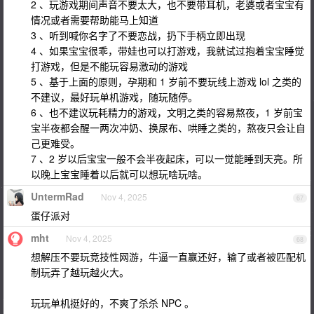
2 、玩游戏期间声音不要太大，也不要带耳机，老婆或者宝宝有
情况或者需要帮助能马上知道
3 、听到喊你名字了不要恋战，扔下手柄立即出现
4 、如果宝宝很乖，带娃也可以打游戏，我就试过抱着宝宝睡觉
打游戏，但是不能玩容易激动的游戏
5 、基于上面的原则，孕期和 1 岁前不要玩线上游戏 lol 之类的
不建议，最好玩单机游戏，随玩随停。
6 、也不建议玩耗精力的游戏，文明之类的容易熬夜，1 岁前宝
宝半夜都会醒一两次冲奶、换尿布、哄睡之类的，熬夜只会让自
己更难受。
7 、2 岁以后宝宝一般不会半夜起床，可以一觉能睡到天亮。所
以晚上宝宝睡着以后就可以想玩啥玩啥。
UntermRad
Nov 4, 2025
67
蛋仔派对
mht
Nov 4, 2025
68
想解压不要玩竞技性网游，牛逼一直赢还好，输了或者被匹配机
制玩弄了越玩越火大。
玩玩单机挺好的，不爽了杀杀 NPC 。