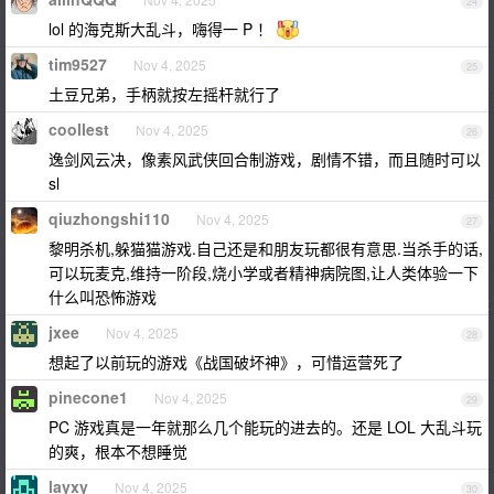
24
lol 的海克斯大乱斗，嗨得一 P ！
tim9527
Nov 4, 2025
25
土豆兄弟，手柄就按左摇杆就行了
coollest
Nov 4, 2025
26
逸剑风云决，像素风武侠回合制游戏，剧情不错，而且随时可以
sl
qiuzhongshi110
Nov 4, 2025
27
黎明杀机,躲猫猫游戏.自己还是和朋友玩都很有意思.当杀手的话,
可以玩麦克,维持一阶段,烧小学或者精神病院图,让人类体验一下
什么叫恐怖游戏
jxee
Nov 4, 2025
28
想起了以前玩的游戏《战国破坏神》，可惜运营死了
pinecone1
Nov 4, 2025
29
PC 游戏真是一年就那么几个能玩的进去的。还是 LOL 大乱斗玩
的爽，根本不想睡觉
layxy
Nov 4, 2025
30