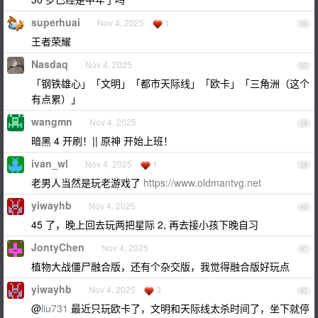
superhuai
Nov 4, 2025
1
36
王者荣耀
Nasdaq
Nov 4, 2025
37
「钢铁雄心」「文明」「都市天际线」「欧卡」「三角洲（这个
有点累）」
wangmn
Nov 4, 2025
38
暗黑 4 开刷！|| 原神 开始上班！
ivan_wl
Nov 4, 2025
1
39
老男人当然是玩老游戏了
https://www.oldmantvg.net
yiwayhb
Nov 4, 2025
40
45 了，晚上回去玩两把星际 2, 再去接小孩下晚自习
JontyChen
Nov 4, 2025
41
植物大战僵尸融合版，还有个杂交版，我觉得融合版好玩点
yiwayhb
Nov 4, 2025
3
42
@
liu731
最近只玩欧卡了，文明和天际线太杀时间了，坐下就停