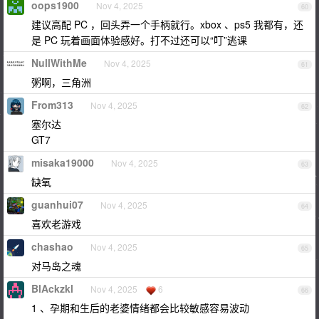
oops1900
Nov 4, 2025
60
建议高配 PC ，回头弄一个手柄就行。xbox 、ps5 我都有，还
是 PC 玩着画面体验感好。打不过还可以“叮”逃课
NullWithMe
Nov 4, 2025
61
粥啊，三角洲
From313
Nov 4, 2025
62
塞尔达
GT7
misaka19000
Nov 4, 2025
63
缺氧
guanhui07
Nov 4, 2025
64
喜欢老游戏
chashao
Nov 4, 2025
65
对马岛之魂
BlAckzkl
Nov 4, 2025
6
66
1 、孕期和生后的老婆情绪都会比较敏感容易波动