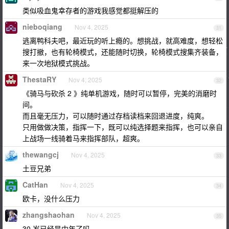
类似吸血鬼幸存者的游戏我感觉都挺解压的
nieboqiang
Nov 4, 2025
31
逃离鸭科夫吧，最近玩的听上瘾的。想挑战，就高难度，想轻松
搜打撤，也有轮椅模式，还能随时切换，轮椅模式搜集齐装备，
来一次地狱模式挑战。
ThestaRY
Nov 4, 2025
32
《骑马与砍杀 2 》纯单机游戏，随时可以暂停，完美的消磨时
间。
而且毫无压力，可以随时通过存档读档来回退进度，纯爽。
只用做做决策，指挥一下，既可以纯选择题来指挥，也可以亲自
上战场一线骑着马来指挥部队，超爽。
thewangcj
Nov 4, 2025
33
土豆兄弟
CatHan
Nov 4, 2025
34
欧卡，没什么压力
zhangshaohan
Nov 4, 2025
35
30 岁已经是中年了吗