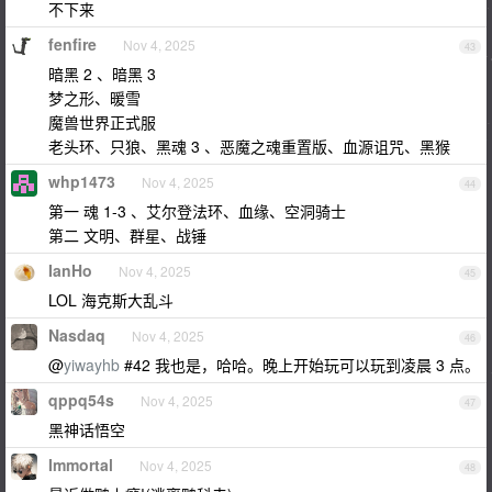
不下来
fenfire
Nov 4, 2025
43
暗黑 2 、暗黑 3
梦之形、暖雪
魔兽世界正式服
老头环、只狼、黑魂 3 、恶魔之魂重置版、血源诅咒、黑猴
whp1473
Nov 4, 2025
44
第一 魂 1-3 、艾尔登法环、血缘、空洞骑士
第二 文明、群星、战锤
IanHo
Nov 4, 2025
45
LOL 海克斯大乱斗
Nasdaq
Nov 4, 2025
46
@
yiwayhb
#42 我也是，哈哈。晚上开始玩可以玩到凌晨 3 点。
qppq54s
Nov 4, 2025
47
黑神话悟空
Immortal
Nov 4, 2025
48