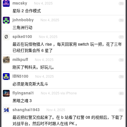
mscsky
Nov 4, 2025
75
星际 2 合作模式
johnbobby
Nov 4, 2025
76
三角洲行动
spike0100
Nov 4, 2025
77
最近在玩怪物猎人 rise ，每天回家用 switch 玩一把，花了三年
已经打到集会所 6 星了
milkpuff
Nov 4, 2025
78
刚买了鸭科夫。好玩儿。
IBN5100
Nov 4, 2025
79
必须是海克斯大乱斗
flyingsnai1
Nov 4, 2025 via iPhone
80
黑暗之魂 3
shanghai1943
Nov 4, 2025
81
最近把红警又捡起来了。在 b 站看了红警 08 的视频后，下载了
对战平台，然后时不时跟人在线 PK 。