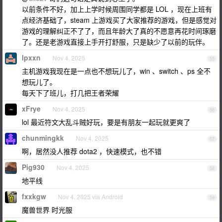
以前条件不好，加上上学时候周围同学都是 LOL ，现在上班有
点经济基础了，steam 上游戏买了大家推荐的游戏，但是感觉对
游戏的理解纠正不了了，而且年龄大了真的不愿意再花时间琢磨
了。还是老游戏直接上手开打舒服，只是缺少了以前的玩伴。
lpxxn
Nov 4, 2025
55
主机游戏我现在是一点也不想玩儿了，win 、switch 、ps 全不
想玩儿了。
每天下了班儿，打几把王者荣耀
xFrye
Nov 4, 2025
56
lol 最近符文大乱斗贼好玩，要是有朋友一起玩就更爽了
chunmingkk
Nov 4, 2025
57
啊，居然没人推荐 dota2 ，快速模式，也不错
Pig930
Nov 4, 2025
58
地平线
fxxkgw
Nov 4, 2025 via Android
59
魔兽世界 时光服