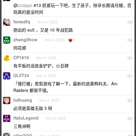
@
zuzippo
#13 抓紧玩一下吧，生了孩子，除非长期请月嫂，否
则真的是没时间
femsdfq
Nov 4, 2025
18
刚出的 eu5 ，又是 10 年战犯路
zhanglihow
Nov 4, 2025
2
19
同花顺
CP1919
Nov 4, 2025
20
有平板的话就金铲铲，小丑牌
ULVT24
Nov 4, 2025
21
「搜打撤」类型游戏了解一下，最新的逃离鸭科夫、Arc
Raiders 都很不错。
hdhuang
Nov 4, 2025
22
必须是英雄无敌 3 呀
HaloLegend
Nov 4, 2025
23
三角洲啊
allinQQQ
Nov 4, 2025