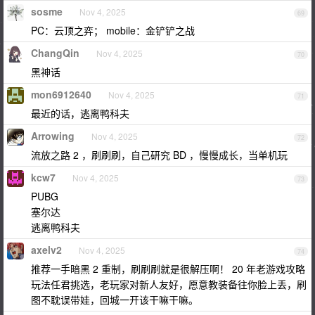
sosme
Nov 4, 2025
69
PC：云顶之弈； mobile：金铲铲之战
ChangQin
Nov 4, 2025
70
黑神话
mon6912640
Nov 4, 2025
71
最近的话，逃离鸭科夫
Arrowing
Nov 4, 2025
72
流放之路 2 ，刷刷刷，自己研究 BD ，慢慢成长，当单机玩
kcw7
Nov 4, 2025
73
PUBG
塞尔达
逃离鸭科夫
axelv2
Nov 4, 2025
74
推荐一手暗黑 2 重制，刷刷刷就是很解压啊！ 20 年老游戏攻略
玩法任君挑选，老玩家对新人友好，愿意教装备往你脸上丢，刷
图不耽误带娃，回城一开该干嘛干嘛。