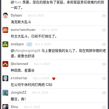
@
Yuxx
羡慕，现在的朋友有了家庭，承担家庭责任很难约的到
一起了。
Dylaan
Nov 4, 2025
11
海克斯大乱斗
sunx1aochuan
Nov 4, 2025
12
符文大乱斗，已经不打排位了。
zuzippo
Nov 4, 2025
OP
13
@
yifangtongxing28
马上要迎接我的女儿了，现在照顾孕期的老
婆，疲惫也舒适
ljbclannad
Nov 4, 2025
14
种田类、星露谷
e1nher1ar
Nov 4, 2025
1
15
在公司午休时间打两把 CS2
JungleZZ
Nov 4, 2025
16
蘸豆，爽！
Xinu
Nov 4, 2025
17