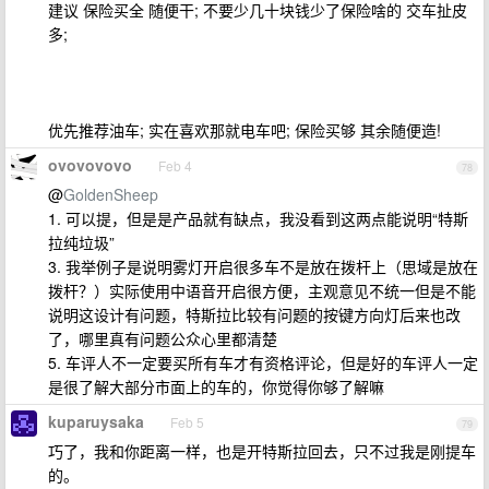
建议 保险买全 随便干; 不要少几十块钱少了保险啥的 交车扯皮
多;
优先推荐油车; 实在喜欢那就电车吧; 保险买够 其余随便造!
ovovovovo
Feb 4
78
@
GoldenSheep
1. 可以提，但是是产品就有缺点，我没看到这两点能说明“特斯
拉纯垃圾”
3. 我举例子是说明雾灯开启很多车不是放在拨杆上（思域是放在
拨杆？）实际使用中语音开启很方便，主观意见不统一但是不能
说明这设计有问题，特斯拉比较有问题的按键方向灯后来也改
了，哪里真有问题公众心里都清楚
5. 车评人不一定要买所有车才有资格评论，但是好的车评人一定
是很了解大部分市面上的车的，你觉得你够了解嘛
kuparuysaka
Feb 5
79
巧了，我和你距离一样，也是开特斯拉回去，只不过我是刚提车
的。