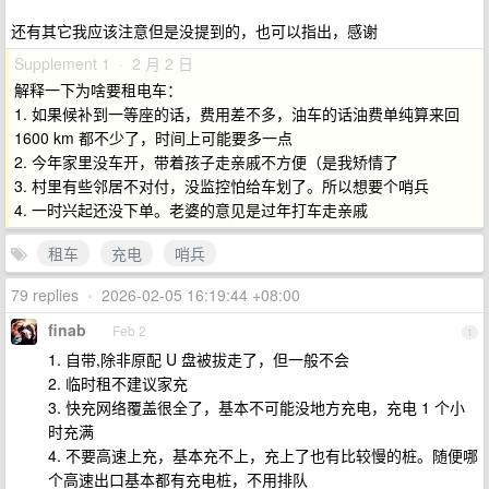
还有其它我应该注意但是没提到的，也可以指出，感谢
Supplement 1 · 2 月 2 日
解释一下为啥要租电车：
1. 如果候补到一等座的话，费用差不多，油车的话油费单纯算来回
1600 km 都不少了，时间上可能要多一点
2. 今年家里没车开，带着孩子走亲戚不方便（是我矫情了
3. 村里有些邻居不对付，没监控怕给车划了。所以想要个哨兵
4. 一时兴起还没下单。老婆的意见是过年打车走亲戚
租车
充电
哨兵
79 replies
•
2026-02-05 16:19:44 +08:00
finab
Feb 2
1
1. 自带,除非原配 U 盘被拔走了，但一般不会
2. 临时租不建议家充
3. 快充网络覆盖很全了，基本不可能没地方充电，充电 1 个小
时充满
4. 不要高速上充，基本充不上，充上了也有比较慢的桩。随便哪
个高速出口基本都有充电桩，不用排队