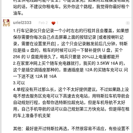
站的话，不建议你租电车。另外你这个路程，我觉得你最好租个
油车。
uriel2333
Feb 2
1
6
1.行车记录仪只会记录一个小时左右的行程并且会覆盖，如果想
保存需要你每次自己点击屏幕上面的按钮记录 [或者按喇叭记
录，需要在设置里开启] ，这个只会记录触发前后几分钟，特斯
拉是插 u 盘的，租车的时候可以问一下替补提供 U 盘，买个
256 的 U 盘能用很久了，哨兵只要是 20%以上电量都能开
2.在家里冲网上买个随车充电器就行，我买的 3.5KW 16A 的，
这个是插空调插座那种的，普通插座是 12A 的买随车充可以 问
一下送不送 12A 转 16A
3.可以
4.单程没有开过那么长，这个不太好提供建议。不过如果路上没
电不想去服务区充电可以下高速去充电站，用特斯拉车机导航会
自动规划行程，会帮你选特斯拉超充站，但是车机导航不太好
用，自己手机导航的话可以自己规划第三方快充站，但是得在租
的车上准备手机支架
其他：最好是开过特斯拉再选，不然很容易不适应，有些设置不