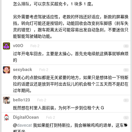
怎么排队，可以京东买超充卡，1 块多 1 度。
另外需要考虑驾驶适应性，老款的怀挡还好适应，新款的屏幕换
挡，转向灯可能还是按钮的，动能回收会改变刹车脚感（刹车失
灵的错觉），跟车距离太近可能容易出发自动急刹，不要迷信只
能智能驾驶辅助功能。
v00O
Feb 2
49
过年开电车回去，主要是太操心，首先充电续航这俩事就够麻烦
的
sexyback
Feb 2
50
你关心的点貌似都是无关紧要的地方，如果只是想体验一下特斯
拉的话建议还是放到平时出去玩儿的机会租个三五天而不是赶在
过年期间。
bello123
Feb 2
51
既然想在村里人面前装，为何不一步到位租个大 G
DigitaIOcean
Feb 2
52
@
davecat
我如果能打到特斯拉，我会嘛嘛鸡鸡的退单，这车🐕
都不坐