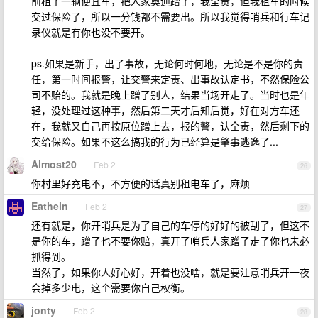
前租了一辆便宜车，把人家奥迪蹭了，我全责，但我租车的时候
交过保险了，所以一分钱都不需要出。所以我觉得哨兵和行车记
录仪就是有你也没不要开。
ps.如果是新手，出了事故，无论何时何地，无论是不是你的责
任，第一时间报警，让交警来定责、出事故认定书，不然保险公
司不赔的。我就是晚上蹭了别人，结果当场开走了。当时也是年
轻，没处理过这种事，然后第二天才后知后觉，好在对方车还
在，我就又自己再按原位蹭上去，报的警，认全责，然后剩下的
交给保险。如果不这么搞我的行为已经算是肇事逃逸了...
Almost20
Feb 2
26
你村里好充电不，不方便的话真别租电车了，麻烦
Eathein
Feb 2
27
还有就是，你开哨兵是为了自己的车停的好好的被刮了，但这不
是你的车，蹭了也不要你赔，真开了哨兵人家蹭了走了你也未必
抓得到。
当然了，如果你人好心好，开着也没啥，就是要注意哨兵开一夜
会掉多少电，这个需要你自己权衡。
jonty
Feb 2
28