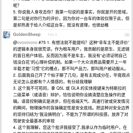
呢？
5. 你说我人身攻击你？我第一句说的是事实，你就是开的思域，
第二句是对你行为的评价，因为你对一台车的体验仅限于此，但
是却热衷于给人介绍这台车，既没有道理，也很幼稚
GoldenSheep
Feb 4
76
@
ovovovovo
#75 1. 有想法就不能提吗？这种“非车主不能评价”
的逻辑本身就很荒谬。作为租车用户，我贡献的是原生、无滤镜
的首日用户体验。反而因为我不是车主，我没有“必须证明自己
钱没白花”的心理补偿机制。如果一个大众消费品需要开上一年
半载才能“习惯”它的槽点，那不叫产品力，那叫用户被动服从。
2. 后面我自己开了个帖子聊了几句，是有主观成分在，毕竟观点
无论怎么说都有个人情感的，有分歧我理解
3. 这个我不可苟同，拿 Q5L 或 GLA 的实体按键来为特斯拉的
二级菜单（或语音）辩护，恰恰说明你没搞清楚应急操作的逻
辑。语音控制确实是进步，但在极端天气、高速行驶或突发情况
的瞬间，物理操作的盲操确定性是安全底线。把这种对安全边界
的坚持归结为“我没搞明白”，不能为了所谓的科技感，放弃了对
驾驶安全最基本的审视
4. 这个我理解，您这个批评我接受了,我承认作为临时用户，在