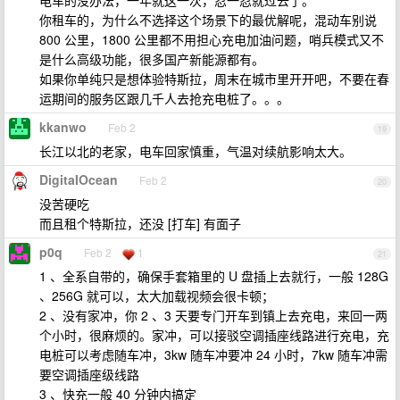
电车的没办法，一年就这一次，忍一忍就过去了。
你租车的，为什么不选择这个场景下的最优解呢，混动车别说
800 公里，1800 公里都不用担心充电加油问题，哨兵模式又不
是什么高级功能，很多国产新能源都有。
如果你单纯只是想体验特斯拉，周末在城市里开开吧，不要在春
运期间的服务区跟几千人去抢充电桩了。。。
kkanwo
Feb 2
19
长江以北的老家，电车回家慎重，气温对续航影响太大。
DigitaIOcean
Feb 2
20
没苦硬吃
而且租个特斯拉，还没 [打车] 有面子
p0q
Feb 2
1
21
1 、全系自带的，确保手套箱里的 U 盘插上去就行，一般 128G
、256G 就可以，太大加载视频会很卡顿；
2 、没有家冲，你 2 、3 天要专门开车到镇上去充电，来回一两
个小时，很麻烦的。家冲，可以接驳空调插座线路进行充电，充
电桩可以考虑随车冲，3kw 随车冲要冲 24 小时，7kw 随车冲需
要空调插座级线路
3 、快充一般 40 分钟内搞定