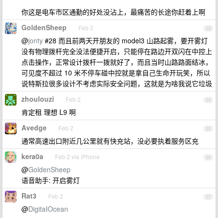
你这是电车市区通勤的好处没沾上，最痛苦的长途你赶着上啊
GoldenSheep
Feb 2
33
@
jonty
#28 而且前两天开朋友的 model3 山路起雾，要开雾灯
没有物理拨杆完全没法便捷开启，只能停在路边开双闪在中控上
点击操作，正常设计拨杆一拨就好了，而且当时山路路面结冰，
可见度不超过 10 米不停车碰中控就是拿自己生命开玩笑，所以
说特斯拉很多设计不考虑实际安全问题，这就是为啥我说它垃圾
zhoulouzi
Feb 2
34
肯定租 理想 L9 啊
Avedge
Feb 2
35
通常高速出口附近几公里就有快充站，没必要执着服务区充
kera0a
Feb 2 via iPhone
36
@
GoldenSheep
语音助手: 开启雾灯
Rat3
Feb 2
37
@
DigitaIOcean