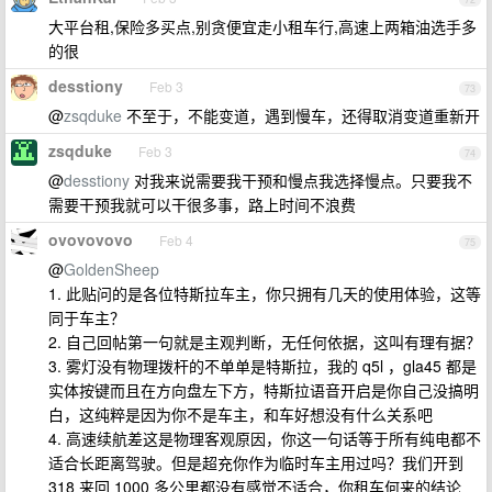
大平台租,保险多买点,别贪便宜走小租车行,高速上两箱油选手多
的很
desstiony
Feb 3
73
@
zsqduke
不至于，不能变道，遇到慢车，还得取消变道重新开
zsqduke
Feb 3
74
@
desstiony
对我来说需要我干预和慢点我选择慢点。只要我不
需要干预我就可以干很多事，路上时间不浪费
ovovovovo
Feb 4
75
@
GoldenSheep
1. 此贴问的是各位特斯拉车主，你只拥有几天的使用体验，这等
同于车主？
2. 自己回帖第一句就是主观判断，无任何依据，这叫有理有据？
3. 雾灯没有物理拨杆的不单单是特斯拉，我的 q5l ，gla45 都是
实体按键而且在方向盘左下方，特斯拉语音开启是你自己没搞明
白，这纯粹是因为你不是车主，和车好想没有什么关系吧
4. 高速续航差这是物理客观原因，你这一句话等于所有纯电都不
适合长距离驾驶。但是超充你作为临时车主用过吗？我们开到
318 来回 1000 多公里都没有感觉不适合，你租车何来的结论