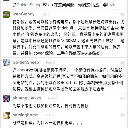
@
GoldenSheep
#2 op 在这问问题，你搁这引战。 @
Livid
IvanCrancy
Feb 2
29
特斯拉，或者可以说所有纯电车，都不建议拿长途跨城出行，尤
其叠加冬季、节假日这两个 debuff ，来自 5 年特斯拉车主+2 年
小鹏+1 年领克车主的忠告； 另外我一直觉得电车的正确需求场
景，是城市日常通勤且往返＞ 30KM ，这距离越往上越好-----这
样算下，对比同级别的有车，可以节省下来大量的油费、保养
费，并且能 cover 保险、二手车残值等带来的溢价；
GoldenSheep
Feb 2
30
@
jonty
#28 特斯拉是真不行啊，一个是没有转向拨杆，然后就
是换挡方式，高速续航还差(百公里不如我的油车，如果用的外
头电站的点，我的思域百公里 4.1L)，除了车机安全点没有任何
优势，就楼主这种长距离驾驶外加回家玩去不适合用
shuang930225
Feb 2
31
为啥不考虑高铁加租油车呢，省时省力省钱
cominghome
Feb 2
32
既然是租车，为什么一定要租电车。。。