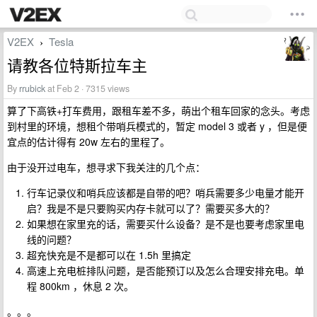
V2EX
Tesla
›
请教各位特斯拉车主
By
rrubick
at Feb 2 · 7315 views
算了下高铁+打车费用，跟租车差不多，萌出个租车回家的念头。考虑
到村里的环境，想租个带哨兵模式的，暂定 model 3 或者 y ，但是便
宜点的估计得有 20w 左右的里程了。
由于没开过电车，想寻求下我关注的几个点：
行车记录仪和哨兵应该都是自带的吧？哨兵需要多少电量才能开
启？我是不是只要购买内存卡就可以了？需要买多大的？
如果想在家里充的话，需要买什么设备？是不是也要考虑家里电
线的问题？
超充快充是不是都可以在 1.5h 里搞定
高速上充电桩排队问题，是否能预订以及怎么合理安排充电。单
程 800km ，休息 2 次。
。。。