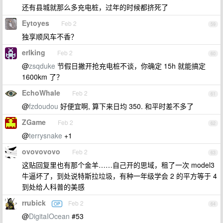
还有县城就那么多充电桩，过年的时候都挤死了
Eytoyes
Feb 2
59
独享顺风车不香？
erlking
Feb 2
60
@
zsqduke
节假日撇开抢充电桩不谈，你确定 15h 就能搞定
1600km 了？
EchoWhale
Feb 2
61
@
fzdoudou
好便宜啊, 算下来日均 350. 和平时差不多了
ZGame
Feb 2
62
@
terrysnake
+1
ovovovovo
Feb 2
63
这贴回复里也有那个金羊……自己开的思域，租了一次 model3
牛逼坏了，到处说特斯拉垃圾，有种一年级学会 2 的平方等于 4
到处给人科普的美感
rrubick
Feb 2
OP
64
@
DigitaIOcean
#53