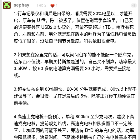
sephay
Feb 2
1
48
1.行车记录仪和哨兵是自带的，哨兵需要 20%电量以上才能开
启，原车有 U 盘，除非被拔了，位置在副驾手套箱里，自己买
的话要买兼容 USB2.0 协议的，容量不要超过 1TB 。哨兵有死
角，左前和右前，另外就是现在版本的哨兵为了降低耗电量灵敏
度低了很多，没法自己调节灵敏度。哨兵依旧很费电。
2.如果想在家里充的话，可以问问租车的能不能配一个随车充，
这东西不值钱，早期买特斯拉是送的，自己买不划算，功率最大
3.5KW ，按 60 多度电池算充满需要 20 小时，需要插座接地
线。
3.超充快充充到 80%很快，20-30 分钟就能完成，80%以上就不
建议等了，会很慢，尤其是最后的 5%，除非正好停车顺便做其
他事情。
4.高速上充电桩不能预订，单程 800km 至少充两次，建议下高
速找充电桩，提前规划路线，高速充电桩排队多而且不一定兼
容，比如国网的可能不兼容，旁边有 BYD 的车充电的话，功率
会降低很多，浪费时间。下高速找特斯拉自己的充电桩基本不用