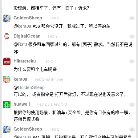
没理解，都租车了，还有「面子」诉求？
GoldenSheep
Feb 2
38
@
kera0a
#36 那会它没开，我喊过了，所以停的车
DigitaIOcean
Feb 2
39
@
Rat3
很多租车回家过年的，都有 [面子] 需求。当然我不是说
op
Hikareteku
Feb 2
40
为什么要租个电车啊😅
kera0a
Feb 2 via iPhone
41
@
GoldenSheep
可以的， 或者指令是 打开后雾灯，不过现在说也没意义了。
huaweii
Feb 2 via Android
42
根据你的使用场景，租油车+买全险。是你有且仅有的唯一解，
还哨兵模式😅
GoldenSheep
Feb 2
43
@
kera0a
#41 理解，我的看法是，开启雾灯这种有可能是紧急