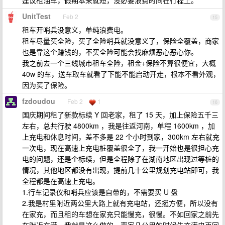
建议租油车，假期本来就短，没必要浪费时间在行程上。
UnitTest
Feb 2
15
租车开哨兵没意义，单纯浪费电。
租车尽量买全险，买了全险哨兵就没意义了，保险全覆盖，商家
也是靠这个赚钱的，不买全险可能会找麻烦恶心恶心你。
我之前去一个三线城市租车全险，租金+保险不算很便宜，大概
40w 的车，送车取车就看了下能不能启动开走，根本不看外观，
因为买了保险。
fzdoudou
Feb 2
1
16
国庆期间租了新款标续 Y 回老家，租了 15 天，加上保险五千三
左右，总共行驶 4800km ，我是往返河南，单程 1600km ，加
上充电和休息时间，差不多是 22 个小时到家，300km 左右就充
一次电，现在高速上充电桩覆盖很全了，我一开始也是很担心充
电的问题，还是个标续，但是全程除了在湖南地区出现过等桩的
情况，其他地区都没有出现，提前几十公里规划充电站即可，我
全程都是在高速上充电。
1.行车记录仪和哨兵应该是自带的，不需要买 U 盘
2.我是村里附近两公里大路上就有充电站，还挺方便，所以没有
在家充，而且租的车想在家充只能慢充，很慢。不如回家之前先