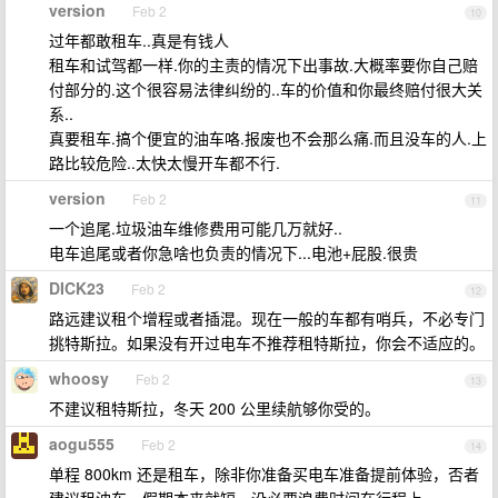
version
Feb 2
10
过年都敢租车..真是有钱人
租车和试驾都一样.你的主责的情况下出事故.大概率要你自己赔
付部分的.这个很容易法律纠纷的..车的价值和你最终赔付很大关
系..
真要租车.搞个便宜的油车咯.报废也不会那么痛.而且没车的人.上
路比较危险..太快太慢开车都不行.
version
Feb 2
11
一个追尾.垃圾油车维修费用可能几万就好..
电车追尾或者你急啥也负责的情况下...电池+屁股.很贵
DICK23
Feb 2
12
路远建议租个增程或者插混。现在一般的车都有哨兵，不必专门
挑特斯拉。如果没有开过电车不推荐租特斯拉，你会不适应的。
whoosy
Feb 2
13
不建议租特斯拉，冬天 200 公里续航够你受的。
aogu555
Feb 2
14
单程 800km 还是租车，除非你准备买电车准备提前体验，否者