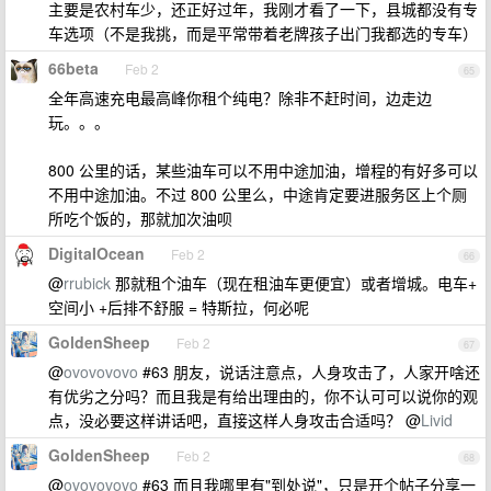
主要是农村车少，还正好过年，我刚才看了一下，县城都没有专
车选项（不是我挑，而是平常带着老牌孩子出门我都选的专车）
66beta
Feb 2
65
全年高速充电最高峰你租个纯电？除非不赶时间，边走边
玩。。。
800 公里的话，某些油车可以不用中途加油，增程的有好多可以
不用中途加油。不过 800 公里么，中途肯定要进服务区上个厕
所吃个饭的，那就加次油呗
DigitaIOcean
Feb 2
66
@
rrubick
那就租个油车（现在租油车更便宜）或者增城。电车+
空间小 +后排不舒服 = 特斯拉，何必呢
GoldenSheep
Feb 2
67
@
ovovovovo
#63 朋友，说话注意点，人身攻击了，人家开啥还
有优劣之分吗？而且我是有给出理由的，你不认可可以说你的观
点，没必要这样讲话吧，直接这样人身攻击合适吗？ @
Livid
GoldenSheep
Feb 2
68
@
ovovovovo
#63 而且我哪里有"到处说"，只是开个帖子分享一