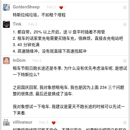
GoldenSheep
Feb 2
1
2
特斯拉纯垃圾，不如租个增程
Tink
Feb 2
3
1. 都自带，20% 以上开启，送 U 盘平时插着不用管
2. 租车的话家里充电需要买随车充，很麻烦，直接去充电站吧
3. 40 分钟充满
4. 高速随缘冲，没有就直接下高速找超冲
InDom
Feb 2
4
租车节假日跑长途还是冬季, 为什么没有优先考虑油车呢, 是想试
一下特斯拉么?
之前国庆回家, 我对象想租电车, 我也是因为上面 234 三个问题
整的很焦虑, 最后还是换成了油车.
我对象想试一下电车, 我建议是夏天不跑长途的时候可以先试一
下来着.
villivateur
Feb 2
1
5
村里供电线路可能不安全，不建议家充。如果附近城镇没有超充