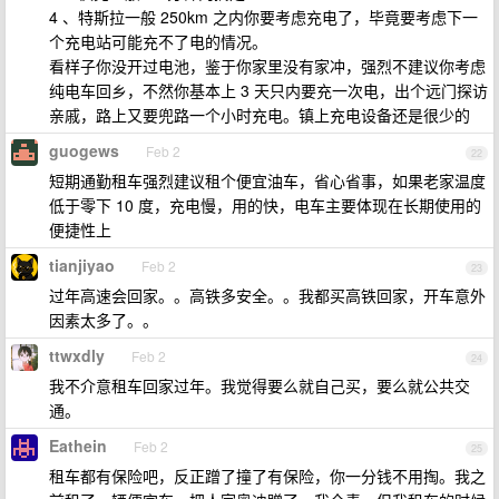
4 、特斯拉一般 250km 之内你要考虑充电了，毕竟要考虑下一
个充电站可能充不了电的情况。
看样子你没开过电池，鉴于你家里没有家冲，强烈不建议你考虑
纯电车回乡，不然你基本上 3 天只内要充一次电，出个远门探访
亲戚，路上又要兜路一个小时充电。镇上充电设备还是很少的
guogews
Feb 2
22
短期通勤租车强烈建议租个便宜油车，省心省事，如果老家温度
低于零下 10 度，充电慢，用的快，电车主要体现在长期使用的
便捷性上
tianjiyao
Feb 2
23
过年高速会回家。。高铁多安全。。我都买高铁回家，开车意外
因素太多了。。
ttwxdly
Feb 2
24
我不介意租车回家过年。我觉得要么就自己买，要么就公共交
通。
Eathein
Feb 2
25
租车都有保险吧，反正蹭了撞了有保险，你一分钱不用掏。我之