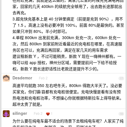
在附近充满，我就是这么做的，离家几公里的时候先充满电再回
家，回家的几天 400km 的续航完全够用了，出去跑长途那就出
去再充。
3.超充快充基本上是 40 分钟里搞定（前提是充到 90%），用不
了 1.5 。高速上没有必要冲到 100%，前面 80%是最快的。甚至
如果只冲到 80%，半小时即可。
4.单程 800km 出发前充满，300km 处充一次，600km 处充一
次，然后 800km 到家前附近看最近的充电桩在哪里，在高速服
务区也可以，充满后再回家，满足在家几天的用车需求
建议租新款 Y ，不过可能稍贵，新款 Y 现在一嗨神州都有。一
嗨可以给 app 授权，神州分区域，需要提前问一下给不给授
权。新款 Y 跑长途舒适性比老款还是提升不少的。
Desdemor
Feb 2
17
高速平均就跑 350 左右吧冬天，800km 得跑大半天了。没必要
买家充，你们镇/县都有充电桩很便宜。充电快慢是看有没有预
热电池和充电桩功率，不想操心你就根据特斯拉车上得导航来。
超冲太贵了就是。
silinger
Feb 2
1
18
为什么要在纯电车最不适合的场景下去租纯电车呢？人家买了纯