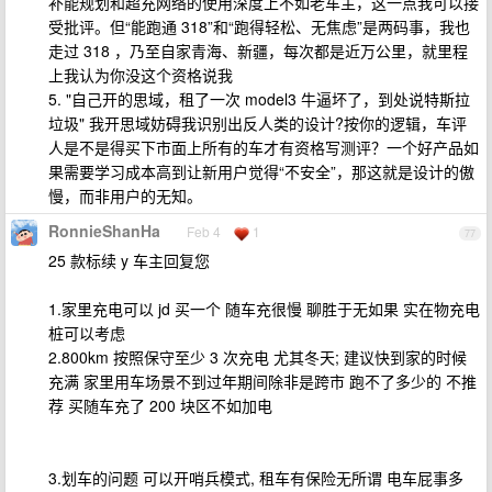
补能规划和超充网络的使用深度上不如老车主，这一点我可以接
受批评。但“能跑通 318”和“跑得轻松、无焦虑”是两码事，我也
走过 318 ，乃至自家青海、新疆，每次都是近万公里，就里程
上我认为你没这个资格说我
5. "自己开的思域，租了一次 model3 牛逼坏了，到处说特斯拉
垃圾" 我开思域妨碍我识别出反人类的设计?按你的逻辑，车评
人是不是得买下市面上所有的车才有资格写测评？一个好产品如
果需要学习成本高到让新用户觉得“不安全”，那这就是设计的傲
慢，而非用户的无知。
RonnieShanHa
Feb 4
1
77
25 款标续 y 车主回复您
1.家里充电可以 jd 买一个 随车充很慢 聊胜于无如果 实在物充电
桩可以考虑
2.800km 按照保守至少 3 次充电 尤其冬天; 建议快到家的时候
充满 家里用车场景不到过年期间除非是跨市 跑不了多少的 不推
荐 买随车充了 200 块区不如加电
3.划车的问题 可以开哨兵模式, 租车有保险无所谓 电车屁事多