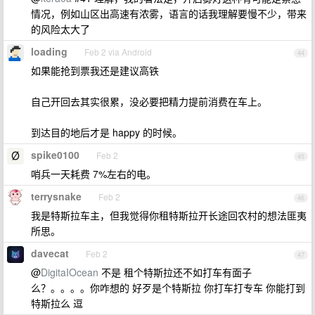
情况，例如山区出高速有浓雾，语言的话我理解要慢不少，带来
的风险太大了
loading
Feb 2 via Android
44
如果能抢到票我还是建议高铁
自己开回去其实很累，没必要把精力提前消费在车上。
到达目的地后才是 happy 的时候。
spike0100
Feb 2
45
哨兵一天耗费 7%左右的电。
terrysnake
Feb 2
46
我是特斯拉车主，但我觉得你租特斯拉开长途回农村的想法匪夷
所思。
davecat
Feb 2
47
@
DigitaIOcean
不是 租个特斯拉还不如打车有面子
么？。。。。你咋想的 好歹是个特斯拉 你打车打专车 你能打到
特斯拉么 逗