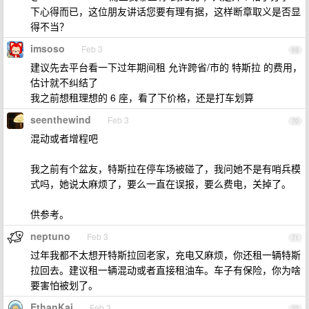
下心得而已，这位朋友讲话您要有理有据，这样断章取义是否显
得不当？
imsoso
Feb 3
69
建议先去平台看一下过年期间租 允许跨省/市的 特斯拉 的费用，
估计就不纠结了
我之前想租理想的 6 座，看了下价格，还是打车划算
seenthewind
Feb 3
70
混动或者增程吧
我之前有个盆友，特斯拉在停车场被碰了，我问她不是有哨兵模
式吗，她说太麻烦了，要么一直在误报，要么费电，关掉了。
供参考。
neptuno
Feb 3
71
过年我都不太想开特斯拉回老家，充电又麻烦，你还租一辆特斯
拉回去。建议租一辆混动或者直接租油车。车子有保险，你为啥
要害怕被划了。
EthanKai
Feb 3
72