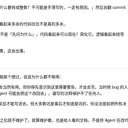
么要转成整数？不可能是手滑写的，一定有原因。」然后去翻 commit
看起来多余的代码往往不是真的多余。
」，而不是「先问为什么」。代码看起来可以简化？简化它。逻辑看起来绕弯
里，这会出事。
我挨个想过，说说为什么都不够用：
上去当然有用。但你得先意识到这里需要警告，才会去写。当时修 bug 的人
gent 可能会把这个改回去」。漏写的注释保护不了任何人。
禁忌才能写进去。但大多数坑是事后才知道是坑的，你没法提前把所有决
后就不维护了。就算维护着，也是给人看的文档，不是供 Agent 在改