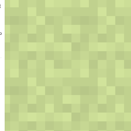
能
p
，