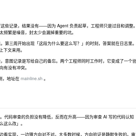
这些记录，结果没有——因为 Agent 负责起草，工程师只是过目和调整
太频繁是噪音，封太少会漏掉重要的坑。
。第三周开始出现「这段为什么要这么写？」的时刻，答案就在日志里
作上下文来用。
，意图记录是写给自己的备忘。两个工程师同时工作时，它变成了一个
向有没有冲突。
私测，地址在
mainline.sh
。
代码。代码审查的负担没有降低，反而在升高——因为审查 AI 写的代码认知
么这么改」。
边看实现，一边猜方向对不对。大多数时候，方向验证是静默失败的。审