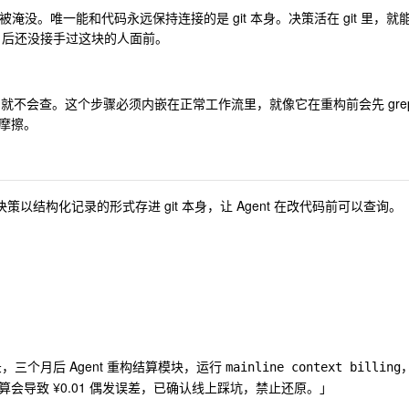
消息串会被淹没。唯一能和代码永远保持连接的是 git 本身。决策活在 git 里，就
到三个月后还没接手过这块的人面前。
，它就不会查。这个步骤必须内嵌在正常工作流里，就像它在重构前会先 gre
摩擦。
以结构化记录的形式存进 git 本身，让 Agent 在改代码前可以查询。
，三个月后 Agent 重构结算模块，运行
mainline context billing
会导致 ¥0.01 偶发误差，已确认线上踩坑，禁止还原。」