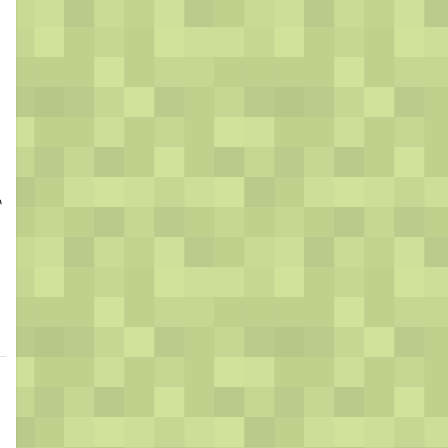
。
。
协