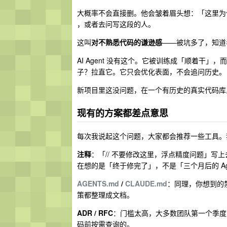
大概率不会直接删。他会皱着眉头想：「这里为什
，或者去问写这段的人。
这叫
对不熟悉代码的谦逊感
——被坑多了，知道
AI Agent 没有这个。它被训练成「顺着干
子？拉直它。它只会优化表面，不会追问历史。
新项目里这没问题，在一个有历史的真实代码库
现有的方案都差点意思
每次我说起这个问题，大家都会推荐一些工具。
注释
：「// 不要修改这里，浮点精度问题」写
在想的是「终于修完了」，不是「三个月后的 A
AGENTS.md
/
CLAUDE.md
：同理，你想到的
策都整理成文档。
ADR / RFC
：门槛太高，大多数团队第一个季度之
码前按需查询的。