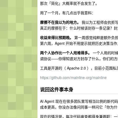
那次「简化」大概率就不会发生了。
用了一个月，有几点出乎我意料：
摩擦不在我以为的地方。
我以为工程师会抗拒写
真正的摩擦在于：什么时候该封存一条记录？封
收益来得比预期晚。
第一周感觉纯粹是额外负担
第六周，Agent 开始不用提示就把历史决策当
两个人协作比一个人用难得多。
一个人用的时候
调协议——你得知道对方封存了什么，你们的方
工具是开源的（ Apache 2.0 ），目前小范围
https://github.com/mainline-org/mainline
说回这件事本身
AI Agent 现在在很多团队里写相当比例的新
成本更高，你没办法像问同事一样问它「你为什
现在的情况是，每次代码审查都得身兼两职：一