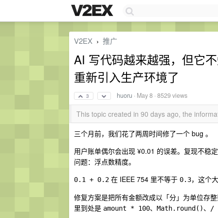
V2EX
推广
›
AI 写代码越来越强，但它不
重新引入生产环境了
huoru
·
May 8
· 8529 views
3
This topic created in 90 days ago, the infor
三个月前，我们花了两周时间修了一个 bug 。
用户账单偶尔会出现 ¥0.01 的误差。复现
问题：浮点数精度。
在 IEEE 754 里不等于
，这个
0.1 + 0.2
0.3
修复方案是把所有金额改成以「分」为单位存整数
里到处是
、
、
amount * 100
Math.round()
/ 