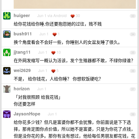
huigeer
Jun 1 via Android
30
33
给你花钱给你睡,你还要抱怨她的过往，贱不贱
bush911
Jun 1
1
34
换个角度看会不会好一些，你睡别人的女盆友睡了很久。
jjtang11
Jun 1
10
35
在外网发缩写一概认为活该，发个生殖器都不敢，不绿你绿谁？
wei2629
Jun 1
5
36
不是， 给你钱花，人给你睡？ 你想软饭硬吃？
horizon
Jun 1
37
「对我很照顾 给我花钱」
你还要怎样
JaysonHope
Jun 1
38
给你花多少钱？但凡是富婆你都不会犹豫，你前面说是下下选
择，那肯定图你点价值，所以她不是富婆，只是为你花了点钱，
但是没你花的多。那你有没有想过，他给每任男朋友都花钱，花