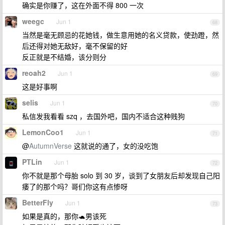
确实是你赚了，这在外面不得 800 一次
weegc
Jun 1
68
当然是毫无顾忌的花她钱，做生意用她的名义贷款，使劲蹬，然
后还得对她无敌好，毫不保留的好
反正就是不结婚，该分则分
reoah2
Jun 1
69
这是好事啊
selis
Jun 1
70
私信发我看看 szq ，去国外吧，国内不适合这种贱狗
LemonCoo1
Jun 1
71
@
AutumnVerse
这就说的通了，女的没吃饱
PTLin
Jun 1
72
你不就是那个母胎 solo 到 30 岁，谈到了女朋友后却发现自己阳
痿了的那个吗？哥们你这有点惨呀
BetterFly
Jun 1
73
如果是真的，那你🐢男该死