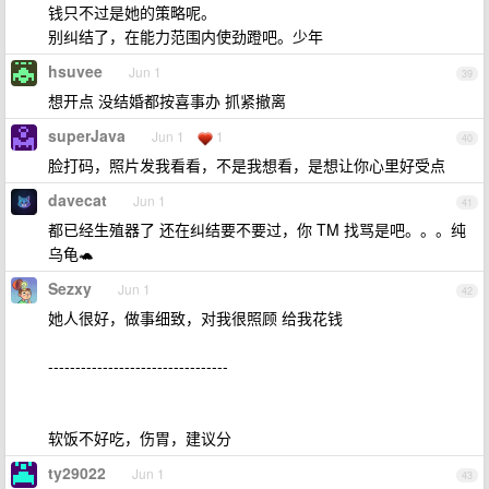
钱只不过是她的策略呢。
别纠结了，在能力范围内使劲蹬吧。少年
hsuvee
Jun 1
39
想开点 没结婚都按喜事办 抓紧撤离
superJava
Jun 1
1
40
脸打码，照片发我看看，不是我想看，是想让你心里好受点
davecat
Jun 1
41
都已经生殖器了 还在纠结要不要过，你 TM 找骂是吧。。。纯
乌龟🐢
Sezxy
Jun 1
42
她人很好，做事细致，对我很照顾 给我花钱
---------------------------------
软饭不好吃，伤胃，建议分
ty29022
Jun 1
43