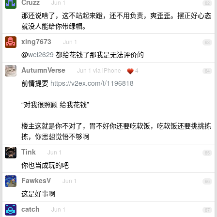
Cruzz
Jun 1
62
那还说啥了，这不站起来蹬，还不用负责，爽歪歪。摆正好心态
就没人能给你带绿帽。
xing7673
Jun 1
63
@
wei2629
都给花钱了那我是无法评价的
AutumnVerse
Jun 1 via iPhone
4
64
前情提要
https://v2ex.com/t/1196818
“对我很照顾 给我花钱”
楼主这就是你不对了，胃不好你还要吃软饭，吃软饭还要挑挑拣
拣，你思想觉悟不够啊
Tink
Jun 1
65
你也当成玩的吧
FawkesV
Jun 1
66
这是好事啊
catch
Jun 1
67