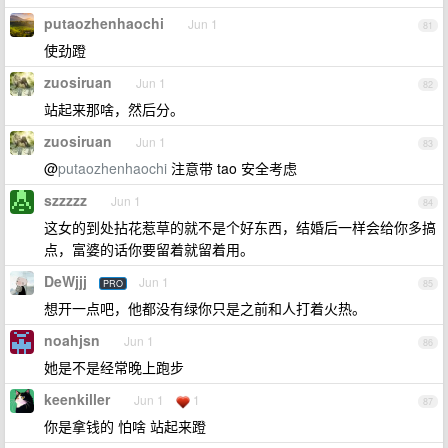
putaozhenhaochi
Jun 1
81
使劲蹬
zuosiruan
Jun 1
82
站起来那啥，然后分。
zuosiruan
Jun 1
83
@
putaozhenhaochi
注意带 tao 安全考虑
szzzzz
Jun 1
84
这女的到处拈花惹草的就不是个好东西，结婚后一样会给你多搞
点，富婆的话你要留着就留着用。
DeWjjj
Jun 1
PRO
85
想开一点吧，他都没有绿你只是之前和人打着火热。
noahjsn
Jun 1
86
她是不是经常晚上跑步
keenkiller
Jun 1
1
87
你是拿钱的 怕啥 站起来蹬