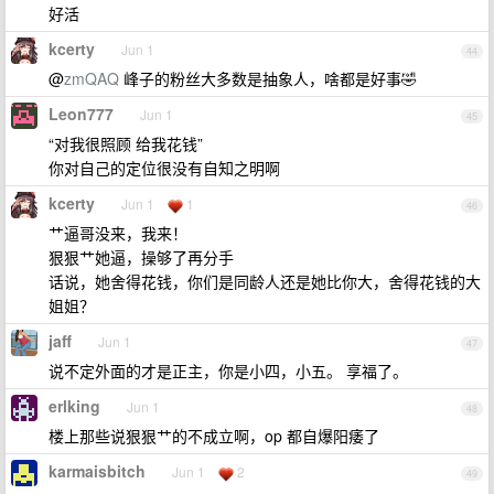
好活
kcerty
Jun 1
44
@
zmQAQ
峰子的粉丝大多数是抽象人，啥都是好事🤣
Leon777
Jun 1
45
“对我很照顾 给我花钱”
你对自己的定位很没有自知之明啊
kcerty
Jun 1
1
46
艹逼哥没来，我来！
狠狠艹她逼，操够了再分手
话说，她舍得花钱，你们是同龄人还是她比你大，舍得花钱的大
姐姐？
jaff
Jun 1
47
说不定外面的才是正主，你是小四，小五。 享福了。
erlking
Jun 1
48
楼上那些说狠狠艹的不成立啊，op 都自爆阳痿了
karmaisbitch
Jun 1
2
49