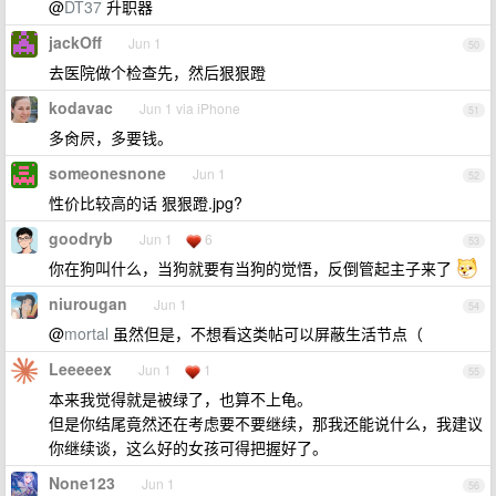
@
DT37
升职器
jackOff
Jun 1
50
去医院做个检查先，然后狠狠蹬
kodavac
Jun 1 via iPhone
51
多肏屄，多要钱。
someonesnone
Jun 1
52
性价比较高的话 狠狠蹬.jpg?
goodryb
Jun 1
6
53
你在狗叫什么，当狗就要有当狗的觉悟，反倒管起主子来了
niurougan
Jun 1
54
@
mortal
虽然但是，不想看这类帖可以屏蔽生活节点（
Leeeeex
Jun 1
1
55
本来我觉得就是被绿了，也算不上龟。
但是你结尾竟然还在考虑要不要继续，那我还能说什么，我建议
你继续谈，这么好的女孩可得把握好了。
None123
Jun 1
56