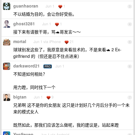
guanhaoran
Jun 1
1
3
不以结婚为目的，会让你好受些。
ghost3281
Jun 1
1
4
接下来有请狠干哥，骂🐢哥发言～～
mortal
Jun 1 via iPhone
21
5
球球别发这些了，我原意是来看技术的，不是来看🐢 2 Ex-
girlfriend 的（但还是忍不住点进来）
darksword21
Jun 1
PRO
6
不知道如何相处？
用力蹬，同时找下一个
bigtan
Jun 1
9
7
兄弟啊 这不是你的女朋友 这只是计划好几个月后分手的一个未
来的模式女人
既然如此，那我们应该怎么做呢，我的建议是，站起来蹬
YanSeven
Jun 1 via Android