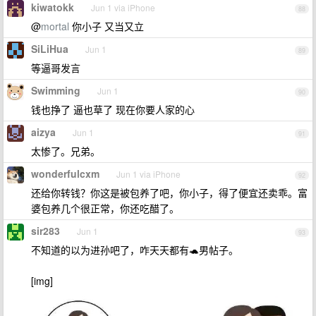
kiwatokk
Jun 1 via iPhone
88
@
mortal
你小子 又当又立
SiLiHua
Jun 1
89
等逼哥发言
Swimming
Jun 1
90
钱也挣了 逼也草了 现在你要人家的心
aizya
Jun 1
91
太惨了。兄弟。
wonderfulcxm
Jun 1 via iPhone
92
还给你转钱？你这是被包养了吧，你小子，得了便宜还卖乖。富
婆包养几个很正常，你还吃醋了。
sir283
Jun 1
93
不知道的以为进孙吧了，咋天天都有🐢男帖子。
[img]