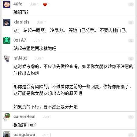
46fo
Jun 1
1
20
骗铜币？
xiaoleis
Jun 1
21
这。 站起来蹬啊。 冷暴力。 等她自己分手。 不要内耗自己。
0x1A7
Jun 1
22
站起来猛蹬两次就跑吧
hfJ433
Jun 1
23
这时候考虑的，不应该先做检查吗，如果你女朋友趁你不注意的
时候出去约炮
那你是会有风险的，不过看你之前的一些回复，你好像阳痿了，
这可能是你女朋友想出去约的原因吧
如果真的不行，要不然还是分开吧
carverReal
Jun 1
24
狠狠蹬.jpg?
pangdawa
Jun 1
25