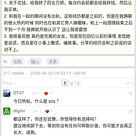
1. 关于花钱，给我转了四五万把，每次约会前都会给我转钱，然后让
我买单。
2. 和我在一起的期间没有出轨，这些经历都是之前的，但是在我俩聊
的很火热的时候 同时也在和其它男人搞暧昧，和上一段感情结束之后
不到一个月 我俩就开始认识了 这让我很震惊
3. 我很喜欢她 真的是完美的女友，但是现在回忆以前的事情 发现她
爱说谎，而且爱在小事上撒谎，编故事。分享的经历会和之前说的话
对不上。
出轨
疑心
关系
217 replies
•
2026-06-03 09:53:15 +08:00
Page 1
1
of 3
2
3
DT37
Jun 1
21
1
今日热帖，什么是 szq ？
digitv
Jun 1
4
2
都这样了，你还在犹豫，你觉得你有选择吗？
建议继续舔下去，等到你没有任何可榨取价值，你可能才会真正
长大、成熟。