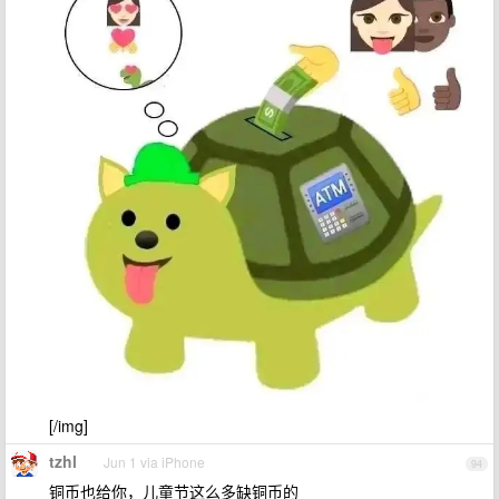
[/img]
tzhl
Jun 1 via iPhone
94
铜币也给你，儿童节这么多缺铜币的