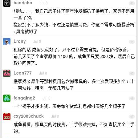
banricho
Jul 8
43
想啥。。。我自己房子住了两年沙发都扔了换新了，家具不是用
一辈子的。
搬家加不了多少钱，不过还是慎重消费，你这个需求可能露营椅
+风扇就够了
Lrony
Jul 8
44
租房的话 咸鱼买就好了，只不过都需要自提，但是价格很香，
前几天买了个宜家原价 1400 的，咸鱼买只要 200 块，然后自己
取拉回家了。
Leon777
Jul 8
45
搬家找 x 犀牛等那种费用包含搬家具的，多个沙发顶多加个五十
一百块钱，租房一年都几万块了
fengqing2
Jul 8
46
一个椅子才多少钱，买房每年贷款利息都够买好几个椅子了
cxy2003chuck
Jul 8
47
咸鱼看看。家具买的时候贵，二手很难卖掉，不如直接买个二手
的。