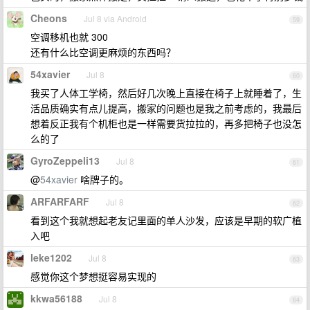
Cheons
Jul 8 via Android
59
空调移机也就 300
还有什么比空调更麻烦的东西吗？
54xavier
Jul 8
60
我买了人体工学椅，然后好几次晚上直接在椅子上就睡着了，生
活品质确实有点儿提高，搬家的问题也是我之前考虑的，我最后
想着反正我有个机柜也是一样需要货拉拉的，再多把椅子也没怎
么的了
GyroZeppeli13
Jul 8
61
@
54xavier
啥牌子的。
ARFARFARF
Jul 8
62
看到这个我就想起老友记里面的单人沙发，应该是早期的软广植
入吧
leke1202
Jul 8
63
感觉你这个梦想挺容易实现的
kkwa56188
Jul 8
64