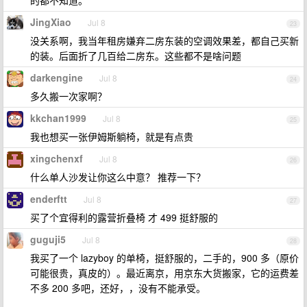
的都不知道。
JingXiao
Jul 8
23
没关系啊，我当年租房嫌弃二房东装的空调效果差，都自己买新
的装。后面折了几百给二房东。这些都不是啥问题
darkengine
Jul 8
24
多久搬一次家啊？
kkchan1999
Jul 8
25
我也想买一张伊姆斯躺椅，就是有点贵
xingchenxf
Jul 8
26
什么单人沙发让你这么中意？ 推荐一下？
enderftt
Jul 8
27
买了个宜得利的露营折叠椅 才 499 挺舒服的
guguji5
Jul 8
28
我买了一个 lazyboy 的单椅，挺舒服的，二手的，900 多（原价
可能很贵，真皮的）。最近离京，用京东大货搬家，它的运费差
不多 200 多吧，还好，，没有不能承受。