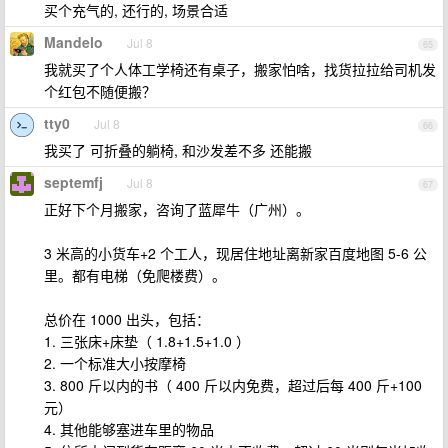
买个充气的, 还行的, 场景合适
Mandelo
Jul 8
65
我就买了个人体工学椅还有桌子，搬家怕啥，找货拉拉给司机发
个红包不随便搬？
tty0
Jul 8
66
我买了 可折叠的躺椅, 和沙发差不多 还能搬
septemfj
Jul 8
67
正好下个月搬家，咨询了蓝犀牛（广州）。
3 米高的小货车+2 个工人，现居住地址离新家百度地图 5-6 公
里。都有电梯（免爬楼费）。
总价在 1000 出头，包括：
1. 三张床+床垫（ 1.8+1.5+1.0 ）
2. 一个标准大小按摩椅
3. 800 斤以内的书（ 400 斤以内免费，超过后每 400 斤+100
元）
4. 其他能够塞进车里的物品