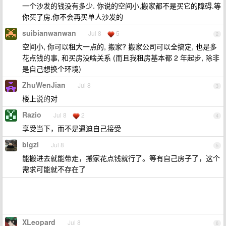
一个沙发的钱没有多少. 你说的空间小,搬家都不是买它的障碍.等
你买了房.你不会再买单人沙发的
suibianwanwan
Jul 8
5
2
空间小, 你可以租大一点的, 搬家? 搬家公司可以全搞定, 也是多
花点钱的事, 和买房没啥关系 (而且我租房基本都 2 年起步, 除非
是自己想换个环境)
ZhuWenJian
Jul 8
3
楼上说的对
Razio
Jul 8
2
4
享受当下，而不是逼迫自己接受
bigzl
Jul 8
5
能搬进去就能带走，搬家花点钱就行了。等有自己房子了，这个
需求可能就不存在了
XLeopard
Jul 8
6