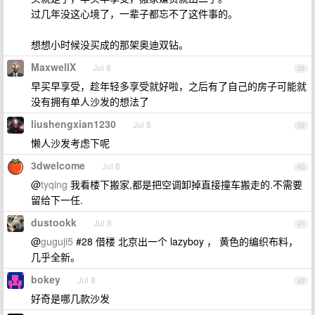
过几年没这心境了，一辈子都忘不了这件事的。
想想小时候没买成的那架奥迪双钻。
MaxwellX
Jul 8
38
早买早享受，趁年轻多享受就好啦，之后有了自己的房子可能就
没有拥有单人沙发的想法了
liushengxian1230
Jul 8
39
懒人沙发考虑下呢
3dwelcome
Jul 8
40
@
tyqing
我看楼下搬家,都是把空调卸掉直接撞车搬走的.不需要
留给下一任.
dustookk
Jul 8
41
@
guguji5
#28 借楼 北京出一个 lazyboy ， 黄色的编织布料，
几乎全新。
bokey
Jul 8
42
好奇是哪几款沙发