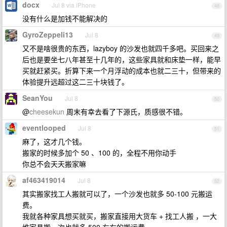
docx
Jul 8 via iPhone
48
没有什么是加钱不能解决的
GyroZeppeli13
Jul 8
49
又不是啥很贵的东西，lazyboy 的沙发也就四千多吧。买回来之
后也是要坐七八年甚至十几年的，这些家具就和床垫一样，能早
买就赶紧买。折算下来一个月浮动的成本也就二三十，但带来的
体验提升远超过这二三十块钱了。
SeanYou
Jul 8
50
@
cheesekun
周末有幸去看了下源氏，质感很不错。
eventlooped
Jul 8
51
麻了，这才几个钱。
搬家的时候多加个 50 、100 的，全程不用你动手
你总不会天天搬家嘛
af463419014
Jul 8
52
其实搬家找工人搬就可以了，一个沙发也就多 50-100 元搬运
费。
我就各种家具想买就买，搬家直接用大货车 + 找工人搬 ，一大