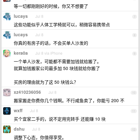
等一切都刚刚好的时候，你又不想要了
lucays
Jul 8
7
这些功能似乎人体工学椅就可以，稍微容易携带点
lucays
Jul 8
8
你真的有房子的话，不会买单人沙发的
kera0a
Jul 8 via iPhone
9
一个单人沙发，可能都不需要加钱就给搬了。
就算加钱搬家公司最多加 50 块钱就给你搬了
买房的理由就为了这 50 块钱么？
xz410236056
Jul 8
10
搬家搬走你费你几个钱啊。不行咸鱼卖了，你能亏 200 不
wxff
Jul 8
11
买个宜家二手的，说不定用完转手 还能赚 10 块
dshu
Jul 8
12
调整下心态，你值得享受。