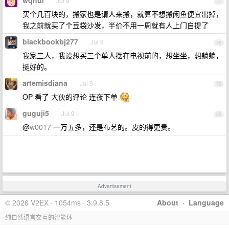
wqhui
Jul 9
77
买个几百块的，搬家也是请人来搬，就算不想搬闲鱼便宜出掉，
我之前就买了个豆袋沙发，半价不用一周就有人上门自提了
blackbookbj277
Jul 9
78
我家三人，我设想买三个单人摆在电视前的，想坐坐，想躺躺，
挺好的。
artemisdiana
Jul 9
79
OP 看了 大伙的评论 连夜下单
guguji5
Jul 9
80
@
w0017
一万五多，还是布艺的。皮的得更贵。
Advertisement
© 2026 V2EX · 1054ms · 3.9.8.5
About
·
Language
纯自然语言交互的智能体