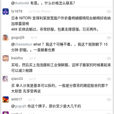
@
dustookk
有意。。什么价格怎么联系？
ly1878
Jul 9 via iPhone
72
日本 NITORI 宜得利家居宽版户外折叠椅蝴蝶椅阳台躺椅好收纳
加厚露营椅
469 实体店躺过，非常舒服，包裹支撑感强，已买两件。
guguji5
Jul 9
73
@
cheesekun
what ？我这个可睡不着，，我这个就刚躺下 15
分钟 舒服。。一直躺着也累
baizhu
Jul 9
74
买哇，然后买上泡泡膜和工业保鲜膜，这样子搬家的时候裹起来
可以减少剐蹭
qian33
Jul 9
75
买 单人沙发是基本可以拆的，一般是分靠背的跟屁股坐的那个
大软垫 先享受再说
w0017
Jul 9
76
@
guguji5
你这个牌子，原价至少是大几千的