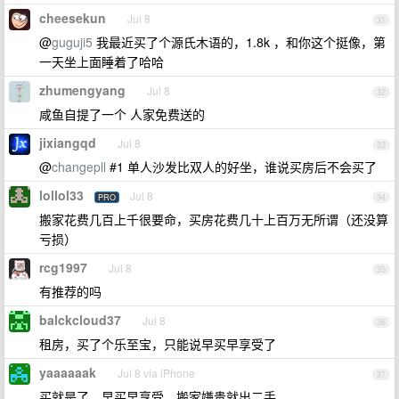
cheesekun
Jul 8
31
@
guguji5
我最近买了个源氏木语的，1.8k ，和你这个挺像，第
一天坐上面睡着了哈哈
zhumengyang
Jul 8
32
咸鱼自提了一个 人家免费送的
jixiangqd
Jul 8
33
@
changepll
#1 单人沙发比双人的好坐，谁说买房后不会买了
lollol33
Jul 8
PRO
34
搬家花费几百上千很要命，买房花费几十上百万无所谓（还没算
亏损）
rcg1997
Jul 8
35
有推荐的吗
balckcloud37
Jul 8
36
租房，买了个乐至宝，只能说早买早享受了
yaaaaaak
Jul 8 via iPhone
37
买就是了，早买早享受，搬家嫌贵就出二手。