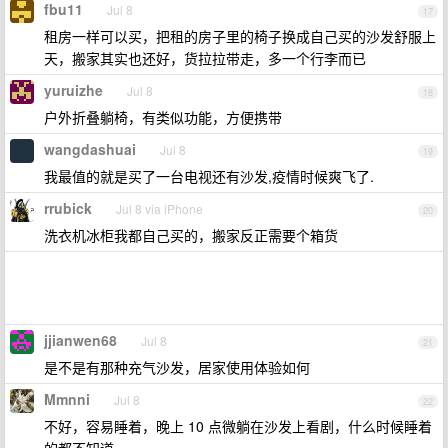
fbu11
Jul 8
17
租房一样可以买，把租的房子里的椅子换成自己买的沙发舒服上
天，搬家其实也还好，货拉拉带走，多一个行李而已
yuruizhe
Jul 8
18
户外折叠躺椅，有类似功能，方便携带
wangdashuai
Jul 8
19
我最值的就是买了一台电视还有沙发,疫情时候爽飞了.
rrubick
Jul 8 via iPhone
20
洗衣机冰柜我都自己买的，搬家反正需要个箱货
jjianwen68
Jul 8
21
是不是有那种充气沙发，居家使用体验如何
Mmnni
Jul 8
22
不好，容易睡着，晚上 10 点微躺在沙发上看剧，什么时候睡着