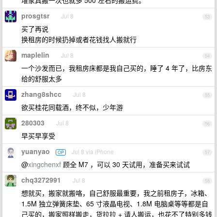
堆家具搬一次也就多 500 左右的搬运费。
prosgtsr
Jul 8
53
买了再说
换租房的时候扔掉或者花钱找人搬就行
maplelin
Jul 8
54
一个沙发而已，我租房床都是我自己买的，睡了 4 年了，比房东
给的舒服太多
zhang8shcc
Jul 8
55
欲买桂花同载酒，终不似，少年游
280303
Jul 8
56
早买早享受
yuanyao
Jul 8 via iPhone
OP
57
@
xingchenxf
顾全 M7 ，可以 30 天试用，准备买来试试
chq3272991
Jul 8
58
想就买，搬家就搬咯，自己舒服最重要，我之前租房子，冰箱、
1.5M 独立弹簧床垫、65 寸液晶电视、1.8M 电脑桌等等都是自
己买的，搬家照样搬走，货拉拉 + 请人搬运，也花不了特别多钱