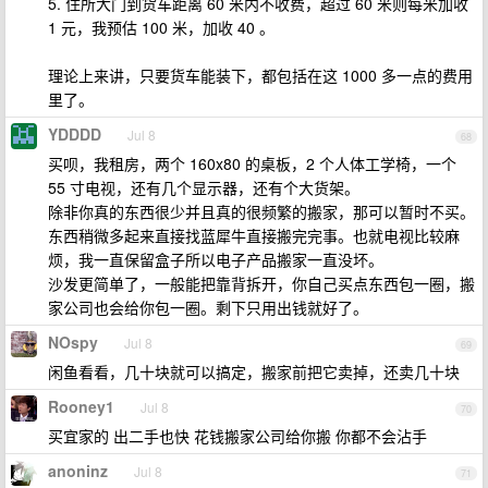
5. 住所大门到货车距离 60 米内不收费，超过 60 米则每米加收
1 元，我预估 100 米，加收 40 。
理论上来讲，只要货车能装下，都包括在这 1000 多一点的费用
里了。
YDDDD
Jul 8
68
买呗，我租房，两个 160x80 的桌板，2 个人体工学椅，一个
55 寸电视，还有几个显示器，还有个大货架。
除非你真的东西很少并且真的很频繁的搬家，那可以暂时不买。
东西稍微多起来直接找蓝犀牛直接搬完完事。也就电视比较麻
烦，我一直保留盒子所以电子产品搬家一直没坏。
沙发更简单了，一般能把靠背拆开，你自己买点东西包一圈，搬
家公司也会给你包一圈。剩下只用出钱就好了。
NOspy
Jul 8
69
闲鱼看看，几十块就可以搞定，搬家前把它卖掉，还卖几十块
Rooney1
Jul 8
70
买宜家的 出二手也快 花钱搬家公司给你搬 你都不会沾手
anoninz
Jul 8
71