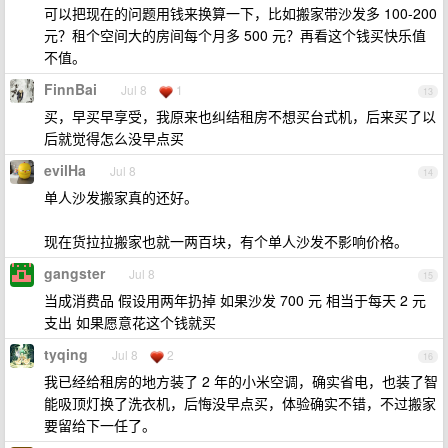
可以把现在的问题用钱来换算一下，比如搬家带沙发多 100-200
元？租个空间大的房间每个月多 500 元？再看这个钱买快乐值
不值。
FinnBai
Jul 8
1
13
买，早买早享受，我原来也纠结租房不想买台式机，后来买了以
后就觉得怎么没早点买
evilHa
Jul 8
14
单人沙发搬家真的还好。
现在货拉拉搬家也就一两百块，有个单人沙发不影响价格。
gangster
Jul 8
15
当成消费品 假设用两年扔掉 如果沙发 700 元 相当于每天 2 元
支出 如果愿意花这个钱就买
tyqing
Jul 8
2
16
我已经给租房的地方装了 2 年的小米空调，确实省电，也装了智
能吸顶灯换了洗衣机，后悔没早点买，体验确实不错，不过搬家
要留给下一任了。