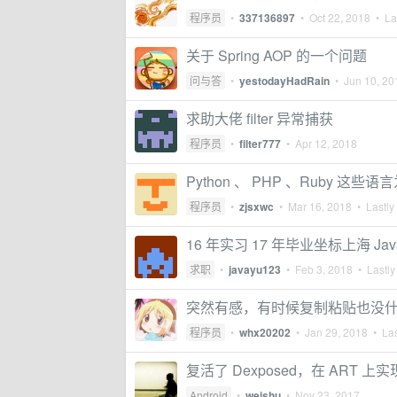
程序员
•
337136897
•
Oct 22, 2018
• Las
关于 Spring AOP 的一个问题
问与答
•
yestodayHadRain
•
Jun 10, 20
求助大佬 filter 异常捕获
程序员
•
filter777
•
Apr 12, 2018
Python 、 PHP 、Ruby 这
程序员
•
zjsxwc
•
Mar 16, 2018
• Lastly
16 年实习 17 年毕业坐标上海 Jav
求职
•
javayu123
•
Feb 3, 2018
• Lastly
突然有感，有时候复制粘贴也没
程序员
•
whx20202
•
Jan 29, 2018
• Las
复活了 Dexposed，在 ART 上实现
Android
•
weishu
•
Nov 23, 2017