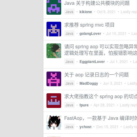
Java 关于构建公共模块的问题
Java
•
kikione
•
Oct 9, 2021
• Lastly rep
求推荐 spring mvc 项目
Java
•
golangLover
•
Jul 10, 2021
• Las
请问 spring aop 可以实
逻辑处理写在里面，怕报错影响
Java
•
EggplantLover
•
Jul 1, 2021
• Las
关于 aop 记录日志的一个问题
Java
•
MadDoggy
•
Jun 3, 2021
• Lastly
求大佬指教这个 spring aop 
Java
•
fpure
•
Apr 28, 2021
• Lastly rep
FastAop，一款基于 Java 编译时
Java
•
ychost
•
Dec 15, 2021
• Lastly r