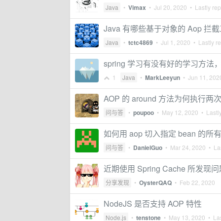
Java
•
Vimax
•
Jul 20, 2020
• Lastly rep
Java 有哪些基于对象的 Aop 拦
Java
•
tctc4869
•
Jul 1, 2020
• Lastly r
spring 学习有没有好的学习方法
1
Java
•
MarkLeeyun
•
Jun 11, 202
AOP 的 around 方法为何执行两
问与答
•
poupoo
•
May 12, 2020
• Lastly
如何用 aop 切入指定 bean 的
问与答
•
DanielGuo
•
Mar 24, 2020
• Las
近期使用 Spring Cache 所
分享发现
•
OysterQAQ
•
Feb 22, 2020
NodeJS 是否支持 AOP 特性
Node.js
•
tenstone
•
May 13, 2020
• Las