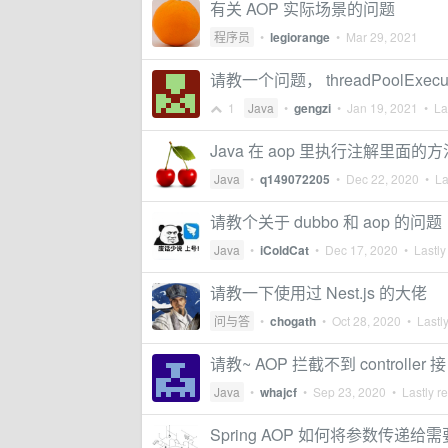
有关 AOP 实际场景的问题
程序员
•
legiorange
•
Mar 29, 2021
请教一个问题， threadPoolExecu
1
Java
•
gengzi
•
Jan 19, 2021
• Las
Java 在 aop 里执行注解里面
Java
•
q149072205
•
Dec 22, 2020
• Las
请教个关于 dubbo 和 aop 的问题
Java
•
iColdCat
•
Dec 17, 2020
• Lastly
请教一下使用过 Nest.js 的大佬
问与答
•
chogath
•
Oct 28, 2020
• Lastly
请教~ AOP 拦截不到 controller 
Java
•
whajcf
•
Sep 23, 2020
• Lastly r
Spring AOP 如何将参数传递