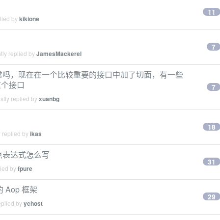
11
lied by
kikione
7
tly replied by
JamesMackerel
现忽略异常吗，现在在一个比较重要的接口中加了切面，有一些
这个接口
7
tly replied by
xuanbg
18
 replied by
ikas
的切点表达式怎么写
31
lied by
fpure
的 Aop 框架
29
eplied by
ychost