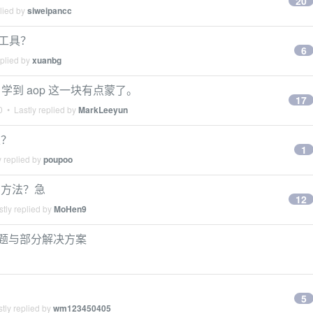
20
lied by
siweipancc
截工具？
6
eplied by
xuanbg
，学到 aop 这一块有点蒙了。
17
0
• Lastly replied by
MarkLeeyun
次？
1
 replied by
poupoo
所有方法？急
12
tly replied by
MoHen9
发现问题与部分解决方案
5
tly replied by
wm123450405