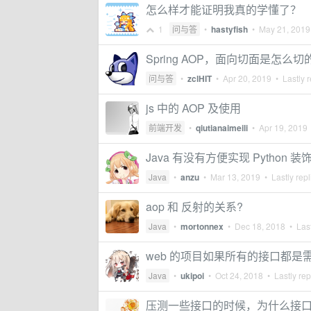
怎么样才能证明我真的学懂了？
1
问与答
•
hastyfish
•
May 21, 2019
Spring AOP，面向切面是怎么切
问与答
•
zclHIT
•
Apr 20, 2019
• Lastly r
js 中的 AOP 及使用
前端开发
•
qiutianaimeili
•
Apr 19, 2019
Java 有没有方便实现 Python 
Java
•
anzu
•
Mar 13, 2019
• Lastly rep
aop 和 反射的关系?
Java
•
mortonnex
•
Dec 18, 2018
• Last
web 的项目如果所有的接口都
Java
•
ukipoi
•
Oct 24, 2018
• Lastly rep
压测一些接口的时候，为什么接