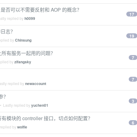
否可以不需要反射和 AOP 的概念？
17
stly replied by
h0099
打印日志？
19
eplied by
Chinsung
何让所有服务一起用的问题？
7
eplied by
zifangsky
7
stly replied by
newaccount
参？
3
 Lastly replied by
yuchen01
所有模块的 controller 接口，切点如何配置？
6
replied by
wolfie