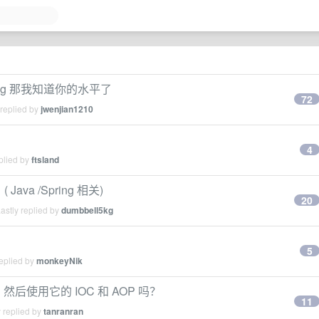
log 那我知道你的水平了
72
 replied by
jwenjian1210
4
plied by
ftsland
a /Spring 相关)
20
astly replied by
dumbbell5kg
5
eplied by
monkeyNik
g 然后使用它的 IOC 和 AOP 吗？
11
 replied by
tanranran