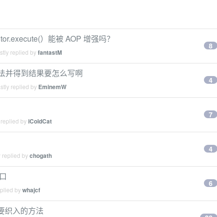
tor.execute(）能被 AOP 增强吗？
8
tly replied by
fantastM
的方法并得到结果要怎么写啊
4
tly replied by
EminemW
7
 replied by
iColdCat
4
 replied by
chogath
接口
6
eplied by
whajcf
给需要织入的方法