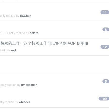
11
stly replied by
EXChen
8
019
• Lastly replied by
solaro
校验的工作，这个校验工作可以集合到 AOP 使用嘛
12
lied by
cnzjl
5
astly replied by
hmellochan
109
tly replied by
x4coder