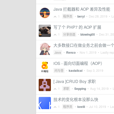
Java 拦截器和 AOP 差异及性能
1
程序员
•
beryl
•
Dec 28, 2019
• La
写了个 PHP7 的 AOP 扩展
1
分享创造
•
blowing00
•
Dec 31, 2
大多数接口在做业务之前会做一个
Java
•
Renco
•
Nov 1, 2019
• Lastly rep
iOS - 面向切面编程（AOP）
问与答
•
kaolalicai
•
Sep 3, 2019
[ Java ]CRUD Boy 求职
1
求职
•
Sepping
•
Aug 14, 2019
• L
技术的变化根本没那么快
1
程序员
•
keelii
•
Jul 10, 2019
• Las