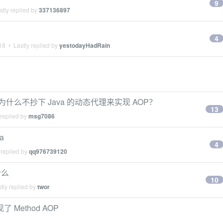
9
tly replied by
337136897
4
18
• Lastly replied by
yestodayHadRain
些语言为什么不抄下 Java 的动态代理来实现 AOP？
13
 replied by
msg7086
a
4
 replied by
qq976739120
什么
10
tly replied by
twor
了 Method AOP