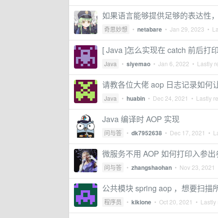
如果语言能够提供足够的表达性，是
奇思妙想
•
netabare
•
Jan 29, 2023
• La
[ Java ]怎么实现在 catch 前后
Java
•
siyemao
•
Jan 6, 2022
• Lastly r
请教各位大佬 aop 日志记录如
Java
•
huabin
•
Dec 24, 2021
• Lastly r
Java 编译时 AOP 实现
问与答
•
dk7952638
•
Dec 17, 2021
• La
微服务不用 AOP 如何打印入参出
问与答
•
zhangshaohan
•
Nov 23, 2021
•
公共模块 spring aop ，想要扫描
程序员
•
kikione
•
Oct 20, 2021
• Lastly 