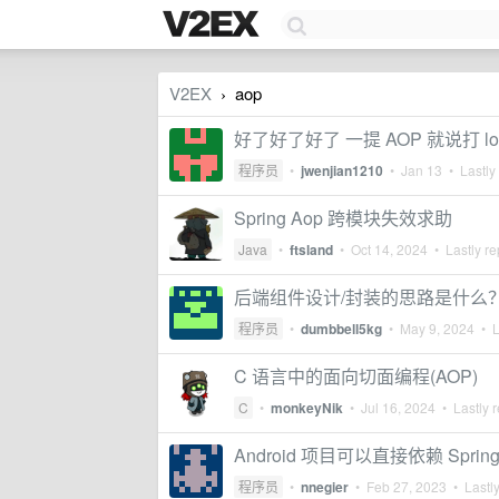
V2EX
aop
›
好了好了好了 一提 AOP 就说打 
程序员
•
jwenjian1210
•
Jan 13
• Lastly
Spring Aop 跨模块失效求助
Java
•
ftsland
•
Oct 14, 2024
• Lastly re
后端组件设计/封装的思路是什么？( Jav
程序员
•
dumbbell5kg
•
May 9, 2024
• L
C 语言中的面向切面编程(AOP)
C
•
monkeyNik
•
Jul 16, 2024
• Lastly r
Android 项目可以直接依赖 Sprin
程序员
•
nnegier
•
Feb 27, 2023
• Lastly