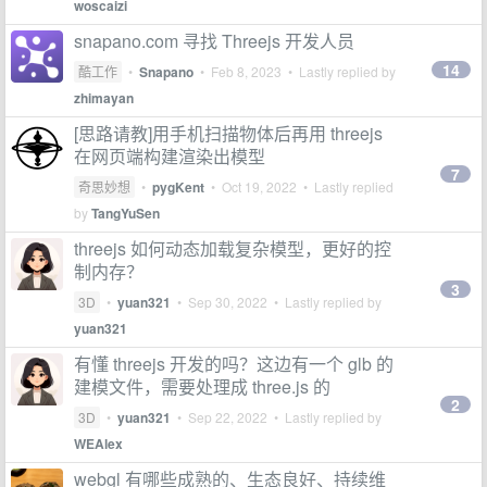
woscaizi
snapano.com 寻找 Threejs 开发人员
14
酷工作
•
Snapano
•
Feb 8, 2023
• Lastly replied by
zhimayan
[思路请教]用手机扫描物体后再用 threejs
在网页端构建渲染出模型
7
奇思妙想
•
pygKent
•
Oct 19, 2022
• Lastly replied
by
TangYuSen
threejs 如何动态加载复杂模型，更好的控
制内存？
3
3D
•
yuan321
•
Sep 30, 2022
• Lastly replied by
yuan321
有懂 threejs 开发的吗？这边有一个 glb 的
建模文件，需要处理成 three.js 的
2
3D
•
yuan321
•
Sep 22, 2022
• Lastly replied by
WEAlex
webgl 有哪些成熟的、生态良好、持续维