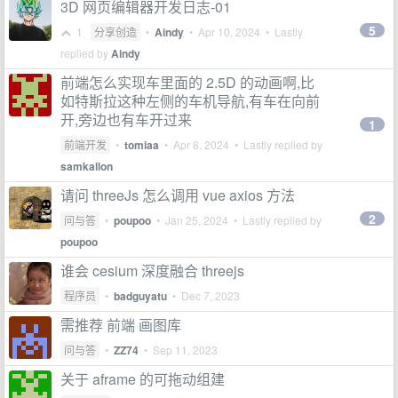
3D 网页编辑器开发日志-01
5
1
分享创造
•
Aindy
•
Apr 10, 2024
• Lastly
replied by
Aindy
前端怎么实现车里面的 2.5D 的动画啊,比
如特斯拉这种左侧的车机导航,有车在向前
开,旁边也有车开过来
1
前端开发
•
tomiaa
•
Apr 8, 2024
• Lastly replied by
samkallon
请问 threeJs 怎么调用 vue axios 方法
2
问与答
•
poupoo
•
Jan 25, 2024
• Lastly replied by
poupoo
谁会 cesium 深度融合 threejs
程序员
•
badguyatu
•
Dec 7, 2023
需推荐 前端 画图库
问与答
•
ZZ74
•
Sep 11, 2023
关于 aframe 的可拖动组建