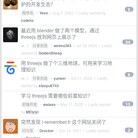
护的开发生态？
6
程序员
•
Yeen
•
Aug 5, 2022
• Lastly replied by
codehz
最近用 blender 做了两个模型，通过
threejs 放到网页上展示了
34
3
分享创造
•
weimo383
•
Jul 19, 2024
• Lastly
replied by
GoldenSheep
用 threejs 做了个三维地球，可用来学习地
理知识
6
1
分享创造
•
yunser
•
Apr 11, 2022
• Lastly
replied by
xiaoyu8743
学习 threejs 需要哪些前置知识？
13
前端开发
•
waiaan
•
May 31, 2022
• Lastly replied
by
MEIyiyi
突然发现 i-remember.fr 这个网站关闭了
2
问与答
•
Grocker
•
Dec 14, 2021
• Lastly replied
by