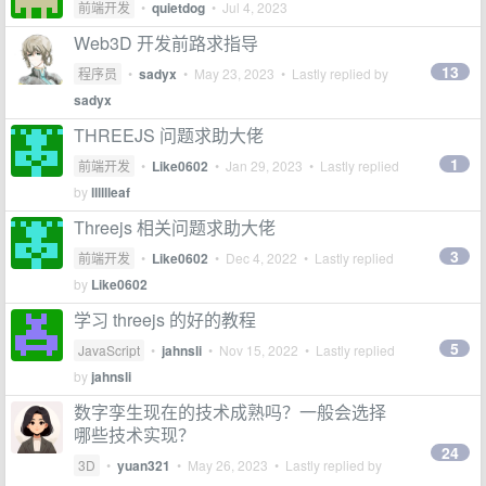
前端开发
•
quietdog
•
Jul 4, 2023
Web3D 开发前路求指导
13
程序员
•
sadyx
•
May 23, 2023
• Lastly replied by
sadyx
THREEJS 问题求助大佬
1
前端开发
•
Like0602
•
Jan 29, 2023
• Lastly replied
by
lllllleaf
Threejs 相关问题求助大佬
3
前端开发
•
Like0602
•
Dec 4, 2022
• Lastly replied
by
Like0602
学习 threejs 的好的教程
5
JavaScript
•
jahnsli
•
Nov 15, 2022
• Lastly replied
by
jahnsli
数字孪生现在的技术成熟吗？一般会选择
哪些技术实现？
24
3D
•
yuan321
•
May 26, 2023
• Lastly replied by