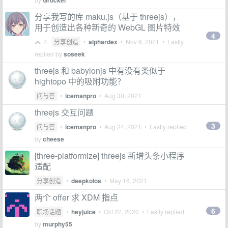
Grocker
分享我写的库 maku.js（基于 threejs），
用于创造出各种新奇的 WebGL 图片特效
4
4
分享创造
•
alphardex
•
Nov 6, 2021
• Lastly
replied by
soseek
threejs 和 babylonjs 中有没有类似于
hightopo 中的吸附功能？
问与答
•
icemanpro
•
Aug 30, 2021
threejs 交互问题
3
问与答
•
icemanpro
•
Aug 24, 2021
• Lastly replied
by
cheese
[three-platformize] threejs 新增头条小程序
适配
分享创造
•
deepkolos
•
May 16, 2021
两个 offer 求 XDM 指点
6
职场话题
•
heyjuice
•
Oct 22, 2020
• Lastly replied
by
murphy55