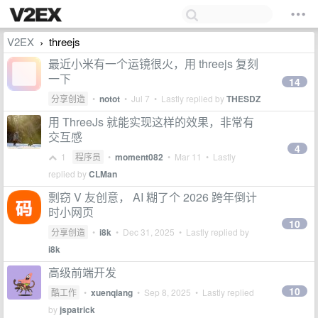
V2EX
threejs
›
最近小米有一个运镜很火，用 threejs 复刻
一下
14
分享创造
•
notot
•
Jul 7
• Lastly replied by
THESDZ
用 ThreeJs 就能实现这样的效果，非常有
交互感
4
1
程序员
•
moment082
•
Mar 11
• Lastly
replied by
CLMan
剽窃 V 友创意， AI 糊了个 2026 跨年倒计
时小网页
10
分享创造
•
i8k
•
Dec 31, 2025
• Lastly replied by
i8k
高级前端开发
10
酷工作
•
xuenqiang
•
Sep 8, 2025
• Lastly replied
by
jspatrick