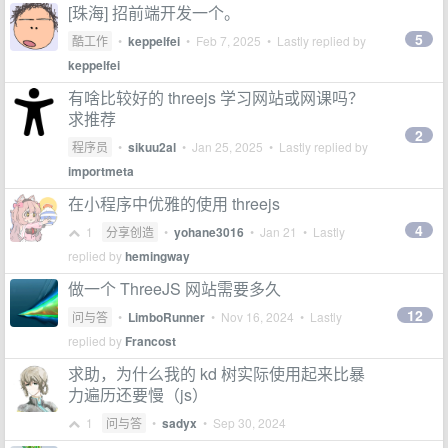
[珠海] 招前端开发一个。
5
酷工作
•
keppelfei
•
Feb 7, 2025
• Lastly replied by
keppelfei
有啥比较好的 threejs 学习网站或网课吗？
求推荐
2
程序员
•
sikuu2al
•
Jan 25, 2025
• Lastly replied by
importmeta
在小程序中优雅的使用 threejs
4
1
分享创造
•
yohane3016
•
Jan 21
• Lastly
replied by
hemingway
做一个 ThreeJS 网站需要多久
12
问与答
•
LimboRunner
•
Nov 16, 2024
• Lastly
replied by
Francost
求助，为什么我的 kd 树实际使用起来比暴
力遍历还要慢（js）
1
问与答
•
sadyx
•
Sep 30, 2024