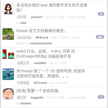
有没有好用的 web 端的数字孪生的开发模
版？
2
问与答
•
yuan321
•
Aug 27, 2025
• Lastly replied
by
iv8d
threejs 官方文档看着好难受。
20
JavaScript
•
MrBrand
•
May 7, 2025
• Lastly
replied by
realJamespond
web3 行业，远程， 4-6k/u 月薪 招
D3/threejs/WEBgl 动画前端开发
远程工作
•
JoeDING
•
Apr 21, 2025
用 threejs 做了一个 3D 旋转地球 ,但是有
点影响页面性能，两难呀。。。
分享创造
•
027creed
•
Apr 19, 2025
[珠海] 需要一个坐班前端。
1
酷工作
•
keppelfei
•
Feb 10, 2025
• Lastly replied
by
shuhsio