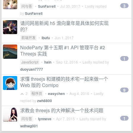
3
问与答
•
SunFarrell
•
Jul 30, 2017
• Lastly replied
by
SunFarrell
请问网易新闻 h5 滑向童年是具体如何实现
的？
前端开发
•
ibufu
•
Jun 1, 2017
NodeParty 第十五期 #1 API 管理平台 #2
Threejs 实践
1
JavaScript
•
hain
•
Sep 12, 2016
• Lastly replied by
duoyuan7777
求懂 threejs 和建模的技术宅一起来做一个
Web 版的 Comipo
9
2
程序员
•
easychen
•
Aug 4, 2016
• Lastly
replied by
zwh8800
求教会 threejs 的大神解决一个技术问题
1
问与答
•
lynneve
•
Apr 7, 2015
• Lastly replied by
wdhwg001