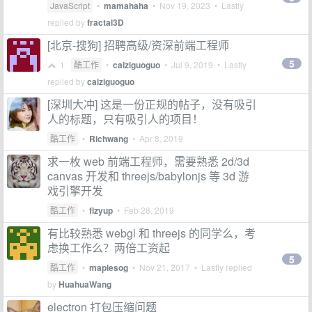
JavaScript
•
mamahaha
•
Nov 19, 2023
• Lastly
replied by
fractal3D
[北京-搜狗] 招聘高级/资深前端工程师
5
1
酷工作
•
caiziguoguo
•
Jul 9, 2019
• Lastly
replied by
caiziguoguo
[深圳大冲] 这是一份正规的帖子，没有吸引
人的标题，只有吸引人的项目！
酷工作
•
Richwang
•
Apr 8, 2019
求一枚 web 前端工程师，需要熟悉 2d/3d
canvas 开发和 threejs/babylonjs 等 3d 游
戏引擎开发
酷工作
•
flzyup
•
Feb 28, 2019
有比较熟悉 webgl 和 threejs 的同学么，考
虑换工作么？两倍工资起
5
酷工作
•
maplesog
•
Nov 21, 2017
• Lastly replied
by
HuahuaWang
electron 打包压缩问题