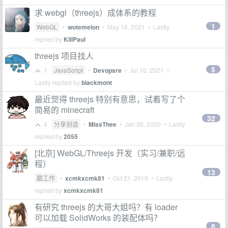
求 webgl（threejs）成体系的教程
1
WebGL
•
wotemelon
•
May 16, 2021
• Lastly
replied by
KillPaul
threejs 项目找人
5
1
JavaScript
•
Devopsre
•
Jul 10, 2021
•
Lastly replied by
blackmont
最近觉得 threejs 特别有意思，试着写了个
简易的 minecraft
32
4
分享创造
•
MissThee
•
Jan 26, 2020
• Lastly
replied by
2055
[北京] WebGL/Threejs 开发（实习/兼职/远
程）
13
酷工作
•
xcmkxcmk81
•
Oct 21, 2019
• Lastly
replied by
xcmkxcmk81
有研究 threejs 的大哥大姐吗？有 loader
可以加载 SolidWorks 的装配体吗？
8