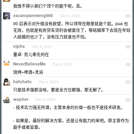
我恨不得小弟们个顶个的能干呢，丢。
xscanqianmeng666
Dec 4, 2024
61
00 后表示对升值没有欲望，所以领导在眼里就是个屁。pua 也
无效，也就是有房贷车贷的会被套住了，等结婚率下去现在年轻
人结婚的也少了，没有压力就谁也不怕。
vipfts
Dec 4, 2024
62
董卓: 吾儿奉先何在
NeverBelieveMe
Dec 4, 2024
63
烧烤+啤酒+洗浴
hafuhafu
Dec 4, 2024
64
只是技术强那没啥，要是全方位都强，那无解了。
wupher
Dec 4, 2024
65
- 技术实力强无所谓，主管本身的价值一般也不是技术研发。
- 如果是，最好的解决方案，还是让有能力的来吧。原主管作为
副手或者监督。