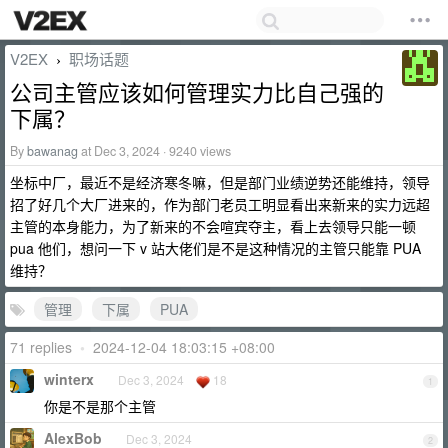
V2EX
职场话题
›
公司主管应该如何管理实力比自己强的
下属？
By
bawanag
at Dec 3, 2024 · 9240 views
坐标中厂，最近不是经济寒冬嘛，但是部门业绩逆势还能维持，领导
招了好几个大厂进来的，作为部门老员工明显看出来新来的实力远超
主管的本身能力，为了新来的不会喧宾夺主，看上去领导只能一顿
pua 他们，想问一下 v 站大佬们是不是这种情况的主管只能靠 PUA
维持？
管理
下属
PUA
71 replies
•
2024-12-04 18:03:15 +08:00
winterx
Dec 3, 2024
18
1
你是不是那个主管
AlexBob
Dec 3, 2024
2