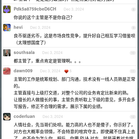
Pdk5a8759cbeD6CH
Dec 3, 2024
8
你说的这个主管是不是你自己？
hevi
Dec 3, 2024
9
良币驱逐劣币，这是市场良性竞争，提升好自己相互学习借鉴呗
（太理想国度了）
southsala
Dec 3, 2024
10
都主管了，重点肯定是管理啊。。。
dawn009
Dec 3, 2024
6
11
主管的工作是统筹规划、部门沟通，技术没有一线人员熟是正常
的。
主管直接与上级打交道，对整个公司的业务肯定比新来的熟。
让擅长的人做擅长的事，主管负责听取上下级的意见，多开会多
写报告，修正不合理的需求，展示下属的业绩。
coderluan
Dec 3, 2024
12
人情社会，先当哥们处呗。能力高的人也不是傻子，你示好了，
对方也大概率会领情，不会特意的喧宾夺主，即使藏不住真上去
了，也不会为怎么你。相反，你要 PUA 对方，就是逼着对方喧