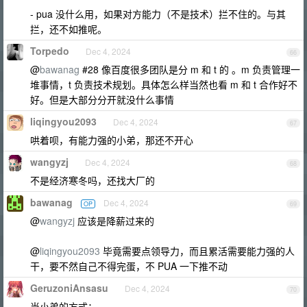
- pua 没什么用，如果对方能力（不是技术）拦不住的。与其
拦，还不如推呢。
Torpedo
Dec 4, 2024
66
@
bawanag
#28 像百度很多团队是分 m 和 t 的 。m 负责管理一
堆事情，t 负责技术规划。具体怎么样当然也看 m 和 t 合作好不
好。但是大部分分开就没什么事情
liqingyou2093
Dec 4, 2024
67
哄着呗，有能力强的小弟，那还不开心
wangyzj
Dec 4, 2024
68
不是经济寒冬吗，还找大厂的
bawanag
Dec 4, 2024
OP
69
@
wangyzj
应该是降薪过来的
@
liqingyou2093
毕竟需要点领导力，而且累活需要能力强的人
干，要不然自己不得完蛋，不 PUA 一下推不动
GeruzoniAnsasu
Dec 4, 2024
70
当小弟的方式：