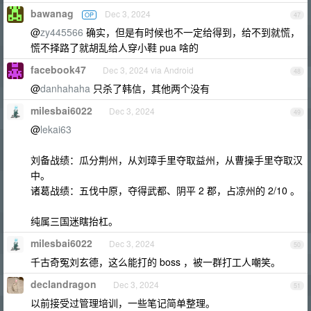
bawanag
Dec 3, 2024
OP
47
@
zy445566
确实，但是有时候也不一定给得到，给不到就慌，
慌不择路了就胡乱给人穿小鞋 pua 啥的
facebook47
Dec 3, 2024 via Android
48
@
danhahaha
只杀了韩信，其他两个没有
milesbai6022
Dec 3, 2024
49
@
lekai63
刘备战绩：瓜分荆州，从刘璋手里夺取益州，从曹操手里夺取汉
中。
诸葛战绩：五伐中原，夺得武都、阴平 2 郡，占凉州的 2/10 。
纯属三国迷瞎抬杠。
milesbai6022
Dec 3, 2024
50
千古奇冤刘玄德，这么能打的 boss ，被一群打工人嘲笑。
declandragon
Dec 3, 2024
51
以前接受过管理培训，一些笔记简单整理。