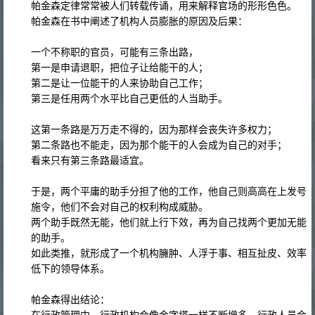
帕金森定律常常被人们转载传诵，用来解释官场的形形色色。
帕金森在书中阐述了机构人员膨胀的原因及后果：
一个不称职的官员，可能有三条出路，
第一是申请退职，把位子让给能干的人；
第二是让一位能干的人来协助自己工作；
第三是任用两个水平比自己更低的人当助手。
这第一条路是万万走不得的，因为那样会丧失许多权力；
第二条路也不能走，因为那个能干的人会成为自己的对手；
看来只有第三条路最适宜。
于是，两个平庸的助手分担了他的工作，他自己则高高在上发号
施令，他们不会对自己的权利构成威胁。
两个助手既然无能，他们就上行下效，再为自己找两个更加无能
的助手。
如此类推，就形成了一个机构臃肿、人浮于事、相互扯皮、效率
低下的领导体系。
帕金森得出结论：
在行政管理中，行政机构会像金字塔一样不断增多，行政人员会