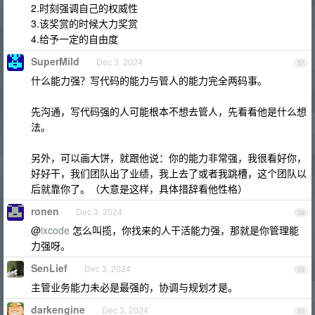
2.时刻强调自己的权威性
3.该奖赏的时候大力奖赏
4.给予一定的自由度
SuperMild
Dec 3, 2024
57
什么能力强？写代码的能力与管人的能力完全两码事。
先沟通，写代码强的人可能根本不想去管人，先看看他是什么想
法。
另外，可以画大饼，就跟他说：你的能力非常强，我很看好你，
好好干，我们团队出了业绩，我上去了或者我跳槽，这个团队以
后就靠你了。（大意是这样，具体措辞看他性格）
ronen
Dec 3, 2024
58
@
ixcode
怎么叫揽，你找来的人干活能力强，那就是你管理能
力强呀。
SenLief
Dec 3, 2024
59
主管业务能力未必是最强的，协调与规划才是。
darkengine
Dec 3, 2024
60