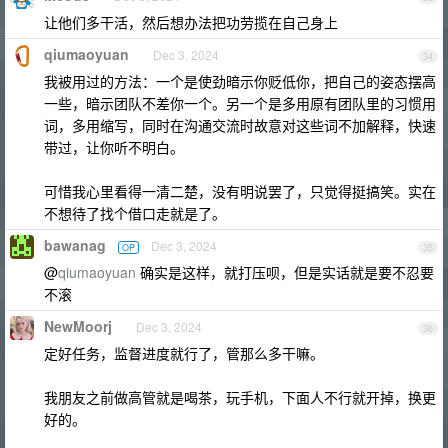
让他们多干活，然后想办法把功劳揽在自己身上
qiumaoyuan
Dec 3, 2024
34
我被用过的方法：一个是使劲暗示你贬低你，把自己的姿态摆高
一些，暗示团队不差你一个。另一个是多用原有团队里的习惯用
词，多用缩写，同时在沟通交流时故意对这些词不加解释，快速
带过，让你听不明白。
可惜我心里看得一清二楚，没有明说罢了，只觉得挺搞笑。实在
不想待了找个借口走就是了。
bawanag
Dec 3, 2024
OP
35
@
qiumaoyuan
确实是这样，就打压呗，但是实话就是要不忍要
不滚
NewMoorj
Dec 3, 2024
36
定好任务，监督进度就行了，管那么多干嘛。
我朋友之前做高管就是喝茶，玩手机，下面人不行就开掉，换更
好的。