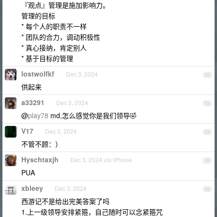
『观点』管理是施加影响力。
管理的目标
* 每个人的职责不一样
* 团队的合力，调动积极性
* 真心接纳，肯定别人
* 基于目标的管理
lostwolfkf
Dec 3, 2024
52
供起来
a33291
Dec 3, 2024
53
@
play78
md,怎么感觉你是我们领导🤣
V17
Dec 3, 2024
54
不管不顾：）
Hyschtaxjh
Dec 3, 2024 via iPhone
55
PUA
xbleey
Dec 3, 2024
56
西游记不是给出完美答案了吗
1.上一级领导安排紧箍，自己随时可以念紧箍咒