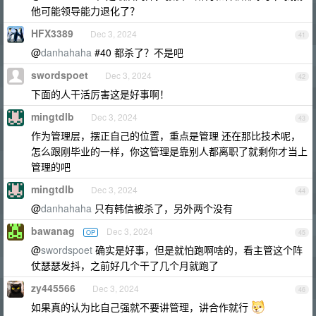
他可能领导能力退化了？
HFX3389
Dec 3, 2024
41
@
danhahaha
#40 都杀了？不是吧
swordspoet
Dec 3, 2024
42
下面的人干活厉害这是好事啊！
mingtdlb
Dec 3, 2024
43
作为管理层，摆正自己的位置，重点是管理 还在那比技术呢，
怎么跟刚毕业的一样，你这管理是靠别人都离职了就剩你才当上
管理的吧
mingtdlb
Dec 3, 2024
44
@
danhahaha
只有韩信被杀了，另外两个没有
bawanag
Dec 3, 2024
OP
45
@
swordspoet
确实是好事，但是就怕跑啊啥的，看主管这个阵
仗瑟瑟发抖，之前好几个干了几个月就跑了
zy445566
Dec 3, 2024
46
如果真的认为比自己强就不要讲管理，讲合作就行