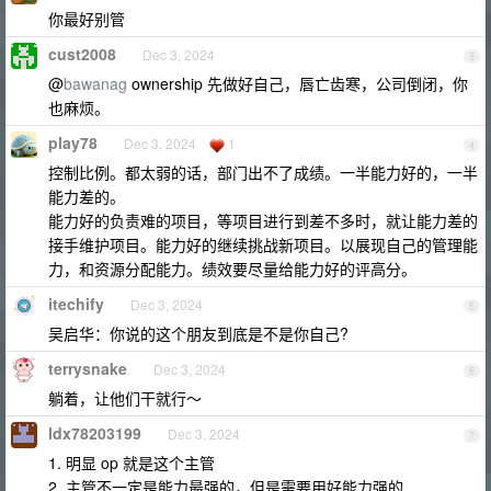
你最好别管
cust2008
Dec 3, 2024
3
@
bawanag
ownership 先做好自己，唇亡齿寒，公司倒闭，你
也麻烦。
play78
Dec 3, 2024
1
4
控制比例。都太弱的话，部门出不了成绩。一半能力好的，一半
能力差的。
能力好的负责难的项目，等项目进行到差不多时，就让能力差的
接手维护项目。能力好的继续挑战新项目。以展现自己的管理能
力，和资源分配能力。绩效要尽量给能力好的评高分。
itechify
Dec 3, 2024
5
吴启华：你说的这个朋友到底是不是你自己?
terrysnake
Dec 3, 2024
6
躺着，让他们干就行～
ldx78203199
Dec 3, 2024
7
1. 明显 op 就是这个主管
2. 主管不一定是能力最强的，但是需要用好能力强的