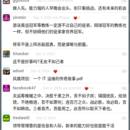
ggmood
Dec 3, 2024 via iPhone
16
做人先。能力强的人早晚会出头，别只看挑战，还有未来的机会
yinmin
Dec 3, 2024 via iPhone
2
17
游泳奥运冠军等教练一定游不过自己的徒弟，网球冠军的教练也
一样，但不妨碍他们的徒弟拿世界冠军。
将军不是上阵杀敌孤勇，而是谋略与胆量。
hhacker
Dec 3, 2024
18
这不是好事吗?无友不如己者
adoal
Dec 3, 2024
1
19
凤凰项目：一个 IT 运维的传奇故事.pdf
facebook47
Dec 3, 2024 via Android
14
20
夫运筹帷幄之中，决胜千里之外，吾不如子房；镇国抚民，给饷
馈，不绝粮道，吾不如萧何；连百万之众，战必胜，攻必取，吾
不如韩信。三者皆杰，吾能用之，此吾所以取天下者也。
fredweili
Dec 3, 2024
21
领导管理靠的是信息和人际，新来的能力好也就是能干活