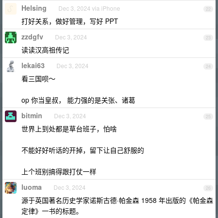
Helsing
Dec 3, 2024 via iPhone
22
打好关系，做好管理，写好 PPT
zzdgfv
Dec 3, 2024
23
读读汉高祖传记
lekai63
Dec 3, 2024
24
看三国呗～
op 你当皇叔， 能力强的是关张、诸葛
bitmin
Dec 3, 2024
25
世界上到处都是草台班子，怕啥
不能好好听话的开掉，留下让自己舒服的
上个班别搞得跟打仗一样
luoma
Dec 3, 2024
26
源于英国著名历史学家诺斯古德·帕金森 1958 年出版的《帕金森
定律》一书的标题。