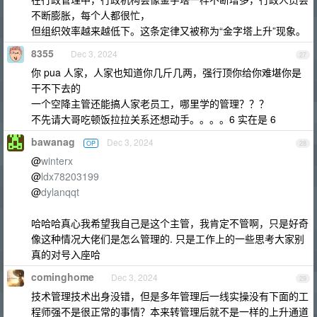
不断膨胀，每个人都很忙，
但组织效率越来越低下。这条定律又被称为“金字塔上升”现象。
8355
Dec 3, 2024
27
你 pua 人家，人家也知道你几斤几两，强行顶你给你难堪你是
干不下去的
一个空降主管还能搞人家老员工，哪里学的管理？？？
不先请大哥吃顿饭拉拉关系还想动手。。。。6 实在是 6
bawanag
Dec 3, 2024
OP
28
@
winterx
@
ldx78203199
@
dylanqqt
哈哈哈真心我希望我自己是这个主管，我肯定不管啊，只是好奇
像这种情况大佬们是怎么管理的. 只是工作上的一些思考大家别
真的对号入座哈
cominghome
Dec 3, 2024
29
技术管理技术出身没错，但是多年管理后一线实操没有下面的工
程师强不是很正常的事情？本来转管理后就不是一样的上升通道