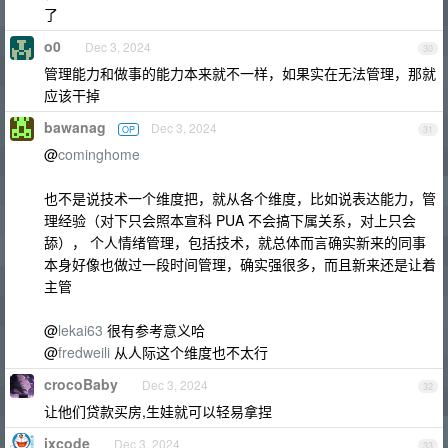
了
o0
Dec 3, 2024
30
管理能力和做事的能力本来就不一样，如果实在无法管理，那就
应该干掉
bawanag
Dec 3, 2024
OP
31
@
cominghome
也不是说技术一个维度把，就从各个维度，比如说表达能力，管
理经验（对下只会照本宣科 PUA 不会搞下属关系，对上只会
舔）， 个人情绪管理，包括技术，就总体而言确实新来的同事
本身好像也做过一段时间管理，确实强很多，而且新来还是让着
主管
@
lekai63
很有参考意义哈
@
fredweili
从人际这个维度也不太行
crocoBaby
Dec 3, 2024
32
让他们贷款买房,生娃就可以轻易拿捏
ixcode
Dec 3, 2024
33