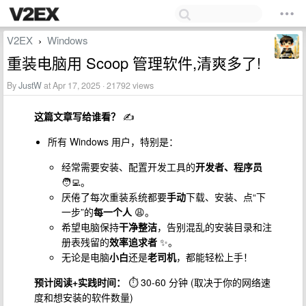
V2EX
Windows
›
重装电脑用 Scoop 管理软件,清爽多了!
By
JustW
at Apr 17, 2025 · 21792 views
这篇文章写给谁看？
✍️
所有 Windows 用户，特别是：
经常需要安装、配置开发工具的
开发者、程序员
🧑‍💻。
厌倦了每次重装系统都要
手动
下载、安装、点“下
一步”的
每一个人
😩。
希望电脑保持
干净整洁
，告别混乱的安装目录和注
册表残留的
效率追求者
✨。
无论是电脑
小白
还是
老司机
，都能轻松上手！
预计阅读+实践时间：
⏱️ 30-60 分钟 (取决于你的网络速
度和想安装的软件数量)