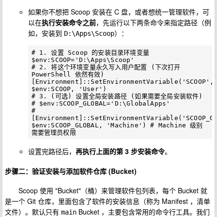
如果你不想把 Scoop 安装在 C 盘，或者想统一管理软件，可
以在
执行安装命令之前
，先运行以下两条命令来指定路径（例
如，安装到
）：
D:\Apps\Scoop
# 1. 设置 Scoop 的安装目录环境变量

$env:SCOOP='D:\Apps\Scoop'

# 2. 将这个环境变量永久写入用户配置 (下次打开 
PowerShell 依然有效)

[Environment]::SetEnvironmentVariable('SCOOP', 
$env:SCOOP, 'User')

# 3. (可选) 设置全局安装路径 (如果需要全局安装软件)

# $env:SCOOP_GLOBAL='D:\GlobalApps'

# 
[Environment]::SetEnvironmentVariable('SCOOP_GL
$env:SCOOP_GLOBAL, 'Machine') # Machine 级别
设置完路径后，
再执行上面的第 3 步安装命令
。
步骤二：验证安装与添加软件仓库 (Bucket)
Scoop 使用 "Bucket"（桶）来管理软件包列表，每个 Bucket 就
是一个 Git 仓库，里面包含了软件的安装信息（称为 Manifest ，清单
文件）。默认只有
Bucket ，主要包含常用的命令行工具。我们
main