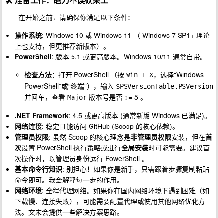
🛠️
准备工作：磨刀不误砍柴工
在开始之前，请确保你满足以下条件：
操作系统
: Windows 10 或 Windows 11 （ Windows 7 SP1+ 理论
上也支持，但更推荐新版本）。
PowerShell
: 版本 5.1 或更高版本。Windows 10/11 通常自带。
检查方法
：打开 PowerShell （按
，选择“Windows
Win + X
PowerShell”或“终端”），输入
$PSVersionTable.PSVersion
并回车，查看
版本号是否 >= 5 。
Major
.NET Framework
: 4.5 或更高版本 (通常新版 Windows 已满足)。
网络连接
: 稳定且能访问 GitHub (Scoop 的核心依赖)。
管理员权限
: 虽然 Scoop 的核心理念是
非管理员权限
安装，但在
首
次
设置 PowerShell 执行策略或进行
全局安装
时可能需要。建议首
次操作时，以管理员身份运行 PowerShell 。
基本命令行知识
: 别担心！如果你是新手，只需跟着步骤复制粘贴
命令即可。我会解释每一步的作用。
网络环境
: 全程代理网络。如果你在国内网络环境下遇到困难（如
下载慢、连接失败），可能需要配置代理或使用其他网络优化方
法。文末会提供一些解决方案思路。