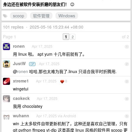
身边还在被软件安装折磨的朋友们！
😉
scoop
软件管理
Windows
101 replies
•
2025-05-16 15:23:44 +08:00
Page 1
1
of 2
2
ronen
Apr 17, 2025
1
用 linux 啦。 apt yum 十几年前就有了。
JustW
Apr 17, 2025
OP
2
@
ronen
哈哈,那也太难为我了.linux 只适合我平时折腾用.
xtreme1
Apr 17, 2025
8
3
wingetui
caokeck
Apr 17, 2025
4
我用 chocolatey
wuhann
Apr 17, 2025 via Android
5
win 上太多软件自带更新机制了，这种还是喜欢自己管理，只有
git python ffmpeg yt-dlp 这类高度 linux 风格的软件用 scoop 更