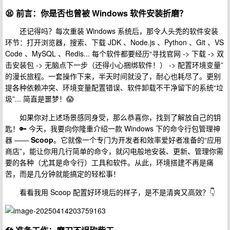
😫
前言：你是否也曾被 Windows 软件安装折磨？
还记得吗？每次重装 Windows 系统后，那令人头秃的软件安装
环节：打开浏览器，搜索、下载 JDK 、Node.js 、Python 、Git 、VS
Code 、MySQL 、Redis... 每个软件都要经历“寻找官网 -> 下载 -> 双
击安装包 -> 无脑点下一步（还得小心捆绑软件！） -> 配置环境变量”
的漫长旅程。一套操作下来，半天时间就没了，耐心也耗尽了。更别
提各种依赖冲突、环境变量配置错误、软件卸载不干净留下的系统“垃
圾”... 简直是噩梦！😱
如果你对上述场景感同身受，那么恭喜你，找到了解放自己的钥
匙！🔑 今天，我要向你隆重介绍一款 Windows 下的命令行包管理神
器 ——
Scoop
。它就像一个专门为开发者和效率爱好者准备的“应用
商店”，能让你用几行简单的命令，就闪电般地安装、更新、管理你需
要的各种（尤其是命令行）工具和软件。从此，环境搭建不再是痛
苦，而是几分钟就能搞定的轻松事！
看看我用 Scoop 配置好环境后的样子，是不是清爽又高效？👇