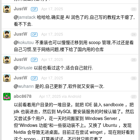
JustW
Apr 17, 2025
OP
23
@
jamstack
哈哈哈,确实是 AI 润色了的,自己写的教程太干瘪了,
看不下去.
JustW
Apr 17, 2025
OP
24
@
kokutou
不重装也可以慢慢迁移到用 scoop 管理,不过还是看
自己习惯,至于网络问题,楼下给了国内用的仓库
JustW
Apr 17, 2025
OP
25
@
Siriusie
以前也看过这个,适合自己就行.
JustW
Apr 17, 2025
OP
26
@
wuhann
是的,自己更新了,软件就又安装一次.
abc8678
Apr 17, 2025 via Android
27
以前看着用户目录的一堆目录，就把 IDE 装入 sandboxie ，把
jdk 也装进去，然后到 MySQL 要安装服务的时候认输了。然后
又尝试多个用户，花一天时间搬家到 Windows Server ，
但"Windows 功能"和一些驱动装不上。又换了 Ubuntu ，发现
Nvidia 会导致无进桌面。目前正在尝试 winget ，现在刚好看到
这个 scoop ，打算再试试。不行就只能忍着了