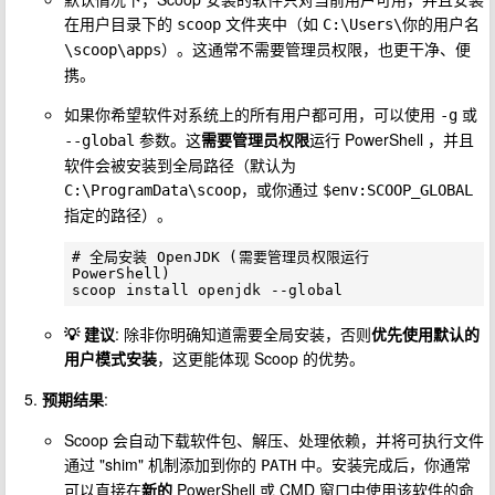
在用户目录下的
文件夹中（如
scoop
C:\Users\你的用户名
）。这通常不需要管理员权限，也更干净、便
\scoop\apps
携。
如果你希望软件对系统上的所有用户都可用，可以使用
或
-g
参数。这
需要管理员权限
运行 PowerShell ，并且
--global
软件会被安装到全局路径（默认为
，或你通过
C:\ProgramData\scoop
$env:SCOOP_GLOBAL
指定的路径）。
# 全局安装 OpenJDK (需要管理员权限运行 
PowerShell)

💡 建议
: 除非你明确知道需要全局安装，否则
优先使用默认的
用户模式安装
，这更能体现 Scoop 的优势。
预期结果
:
Scoop 会自动下载软件包、解压、处理依赖，并将可执行文件
通过 "shim" 机制添加到你的
中。安装完成后，你通常
PATH
可以直接在
新的
PowerShell 或 CMD 窗口中使用该软件的命