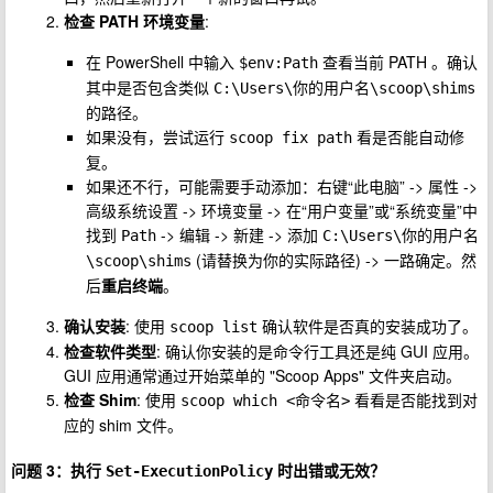
检查 PATH 环境变量
:
在 PowerShell 中输入
查看当前 PATH 。确认
$env:Path
其中是否包含类似
C:\Users\你的用户名\scoop\shims
的路径。
如果没有，尝试运行
看是否能自动修
scoop fix path
复。
如果还不行，可能需要手动添加：右键“此电脑” -> 属性 ->
高级系统设置 -> 环境变量 -> 在“用户变量”或“系统变量”中
找到
-> 编辑 -> 新建 -> 添加
Path
C:\Users\你的用户名
(请替换为你的实际路径) -> 一路确定。然
\scoop\shims
后
重启终端
。
确认安装
: 使用
确认软件是否真的安装成功了。
scoop list
检查软件类型
: 确认你安装的是命令行工具还是纯 GUI 应用。
GUI 应用通常通过开始菜单的 "Scoop Apps" 文件夹启动。
检查 Shim
: 使用
看看是否能找到对
scoop which <命令名>
应的 shim 文件。
问题 3：执行
时出错或无效？
Set-ExecutionPolicy