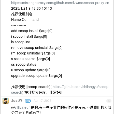
https://mirror.ghproxy.com/github.com/lzwme/scoop-proxy-cn
2025/1/21 9:48:30 10113
推荐使用别名
Name Command
---- -------
add scoop install $args[0]
i scoop install $args[0]
ls scoop list
remove scoop uninstall $args[0]
rm scoop uninstall $args[0]
s scoop search $args[0]
ss scoop status
u scoop update $args[0]
upgrade scoop update $args[0]
推荐使用 [scoop-search](
https://github.com/shilangyu/scoop-
search
) 提升搜索速度，非常好用
JustW
Apr 17, 2025
OP
22
@
villivateur
是的,有一些专业性的软件还是没有,不过我用的大部
分开发工具都有了!