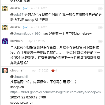
这种人的需求
JustW
Apr 17, 2025
OP
18
@
sola97
是的,我也发现这个问题了,我一般会禁用软件自己的更
新,然后用 scoop 进行更新
JustW
Apr 17, 2025
OP
19
@
DreamBuddy1990
mac 好像有一个自带的.homebrew
liuzimin
Apr 17, 2025
20
个人比较习惯把安装包保存备份，所以不存在找官网下载的过
程，而且需要装一些绝版老软件。。。不过对“跳过不停的下一
步”这个比较刚需，在有安装包的情况下一次性部署所有软件有
办法实现吗？
chuunshii
Apr 17, 2025
4
21
@
chuunshii
推荐这两个库，内容很全，不必再引用 原生库
scoop-cn
https://mirror.ghproxy.com/https://github.com/duzyn/scoop-cn
2025/1/22 8:58:12 5788
scoop-proxy-cn