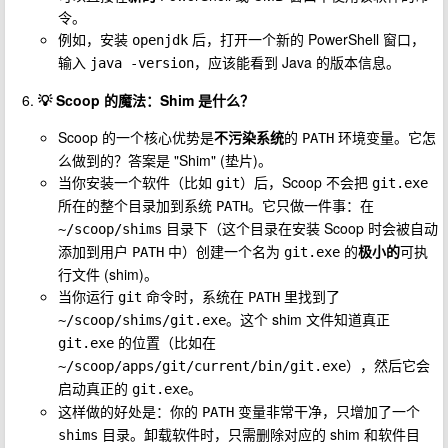
令。
例如，安装
后，打开一个新的 PowerShell 窗口，
openjdk
输入
，应该能看到 Java 的版本信息。
java -version
💡 Scoop 的魔法：Shim 是什么？
Scoop 的一个核心优势是
不污染系统
的
环境变量。它怎
PATH
么做到的？答案是 "Shim" (垫片)。
当你安装一个软件（比如
）后，Scoop 不会把
git
git.exe
所在的整个目录加到系统
。它只做一件事：在
PATH
目录下（这个目录在安装 Scoop 时会被自动
~/scoop/shims
添加到用户
中）创建一个名为
的
极小的
可执
PATH
git.exe
行文件 (shim)。
当你运行
命令时，系统在
里找到了
git
PATH
。这个 shim 文件知道真正
~/scoop/shims/git.exe
的位置（比如在
git.exe
），然后它会
~/scoop/apps/git/current/bin/git.exe
启动真正的
。
git.exe
这样做的好处是：你的
变量非常干净，只增加了一个
PATH
目录。卸载软件时，只需删除对应的 shim 和软件目
shims