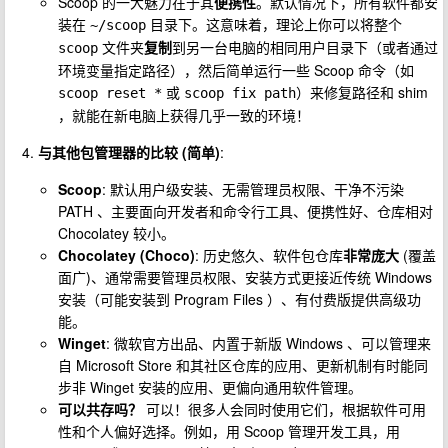
Scoop 的一大魅力在于其
便携性
。默认情况下，所有软件都安
装在
目录下。这意味着，理论上你可以将整个
~/scoop
文件夹
复制
到另一台电脑的相同用户目录下（或者通过
scoop
环境变量指定路径），然后简单运行一些 Scoop 命令（如
或
）来修复路径和 shim
scoop reset *
scoop fix path
，就能在新电脑上获得几乎一致的环境！
与其他包管理器的比较 (简单)
:
Scoop
: 默认用户级安装、无需管理员权限、干净不污染
PATH 、主要面向开发者和命令行工具、便携性好、仓库相对
Chocolatey 较小。
Chocolatey (Choco)
: 历史悠久、软件包仓库
非常庞大
(覆盖
面广)、通常需要管理员权限、安装方式更接近传统 Windows
安装（可能安装到 Program Files ）、有付费版提供高级功
能。
Winget
: 微软官方出品、内置于新版 Windows 、可以管理来
自 Microsoft Store 和其社区仓库的应用、更新机制有时能同
步非 Winget 安装的应用、更偏向通用软件管理。
可以共存吗？
可以！很多人会同时使用它们，根据软件可用
性和个人偏好选择。例如，用 Scoop 管理开发工具，用